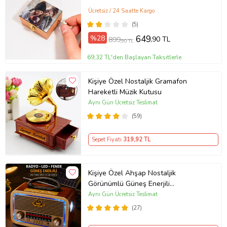
Ücretsiz / 24 Saatte Kargo
(5)
%28
649
,90 TL
899
,90 TL
69,32 TL'den Başlayan Taksitlerle
Kişiye Özel Nostaljik Gramafon
Hareketli Müzik Kutusu
Aynı Gün Ücretsiz Teslimat
(59)
Sepet Fiyatı
319
,92 TL
Kişiye Özel Ahşap Nostaljik
Görünümlü Güneş Enerjili
Bluetoothlu Ledli Radyo
Aynı Gün Ücretsiz Teslimat
(27)