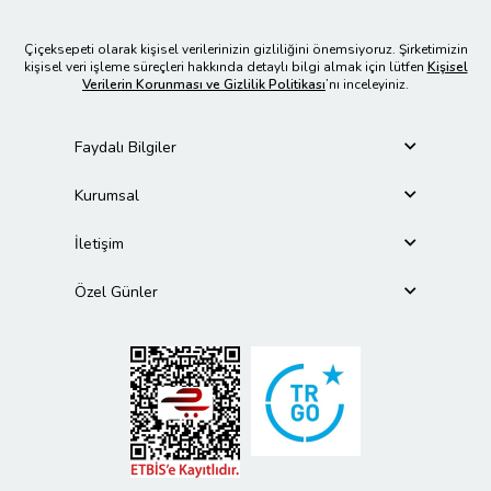
Çiçeksepeti olarak kişisel verilerinizin gizliliğini önemsiyoruz. Şirketimizin
kişisel veri işleme süreçleri hakkında detaylı bilgi almak için lütfen
Kişisel
Verilerin Korunması ve Gizlilik Politikası
’nı inceleyiniz.
Faydalı Bilgiler
Kurumsal
İletişim
Özel Günler