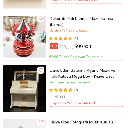
Dekoratif Atlı Karınca Müzik kutusu
(Kırmızı)
Ücretsiz / 24 Saatte Kargo
(5)
%9
599
,90 TL
659
,00 TL
63,98 TL'den Başlayan Taksitlerle
Dans Eden Balerinli Piyano Müzik ve
Takı Kutusu Mega Boy - Kişiye Özel
Aynı Gün Teslimat Seçeneği
(7)
1125
,90 TL
Sepette %25 İndirim
844
,43 TL
Kişiye Özel Fotoğraflı Müzik Kutusu