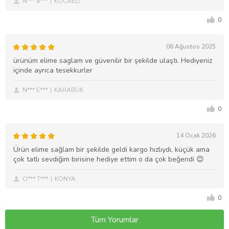
N*** a***
KOCAELİ
0
06 Ağustos 2025
ürünüm elime saglam ve güvenilir bir şekilde ulaştı. Hediyeniz
içinde ayrıca tesekkurler
N*** E***
KARABÜK
0
14 Ocak 2026
Ürün elime sağlam bir şekilde geldi kargo hızlıydı, küçük ama
çok tatlı sevdiğim birisine hediye ettim o da çok beğendi 😊
O*** T***
KONYA
0
Tüm Yorumlar