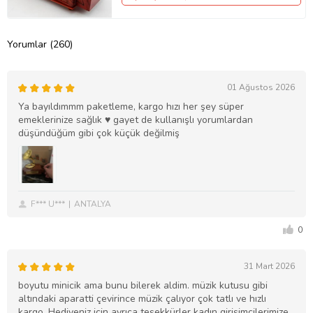
Yorumlar (260)
01 Ağustos 2026
Ya bayıldımmm paketleme, kargo hızı her şey süper
emeklerinize sağlık ♥️ gayet de kullanışlı yorumlardan
düşündüğüm gibi çok küçük değilmiş
F*** U***
ANTALYA
0
31 Mart 2026
boyutu minicik ama bunu bilerek aldim. müzik kutusu gibi
altındaki aparatti çevirince müzik çalıyor çok tatlı ve hızlı
kargo. Hediyeniz için ayrıca teşekkürler kadın girişimcilerimize