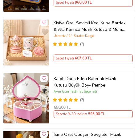
Sepet Fiyatı
960
,00 TL
Kişiye Özel Sevimli Kedi Kupa Bardak
& Atlı Karınca Müzik Kutusu & Mum
Hediye Kutusu
Ücretsiz / 24 Saatte Kargo
(2)
Sepet Fiyatı
607
,60 TL
Kalpli Dans Eden Balerinli Müzik
Kutusu Büyük Boy- Pembe
Aynı Gün Teslimat Seçeneği
(2)
850
,00 TL
Sepette %30 İndirim
595
,00 TL
İsme Özel Öpüşen Sevgililer Müzik