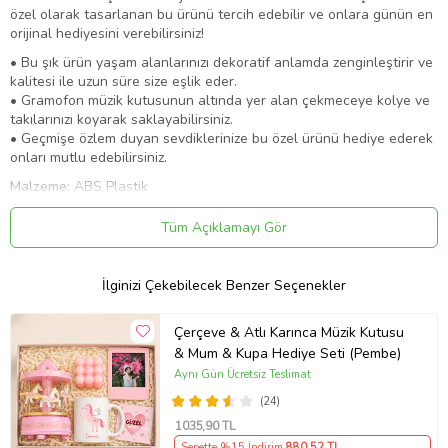
özel olarak tasarlanan bu ürünü tercih edebilir ve onlara günün en
orijinal hediyesini verebilirsiniz!
• Bu şık ürün yaşam alanlarınızı dekoratif anlamda zenginleştirir ve
kalitesi ile uzun süre size eşlik eder.
• Gramofon müzik kutusunun altında yer alan çekmeceye kolye ve
takılarınızı koyarak saklayabilirsiniz.
• Geçmişe özlem duyan sevdiklerinize bu özel ürünü hediye ederek
onları mutlu edebilirsiniz.
Malzeme:
ABS Plastik
Ürün Ölçüleri: 11 cm x 15 cm
Kullanım:
Gramofon iğnesini sağa ve sola hareket ettirdiğinizde
Tüm Açıklamayı Gör
plak döner ve müzik çalmaya başlar.
Ürün Kodu:
kc7368772
İlginizi Çekebilecek Benzer Seçenekler
Çerçeve & Atlı Karınca Müzik Kutusu
& Mum & Kupa Hediye Seti (Pembe)
Aynı Gün Ücretsiz Teslimat
(24)
1035
,90 TL
Sepette %15 İndirim
880
,52 TL