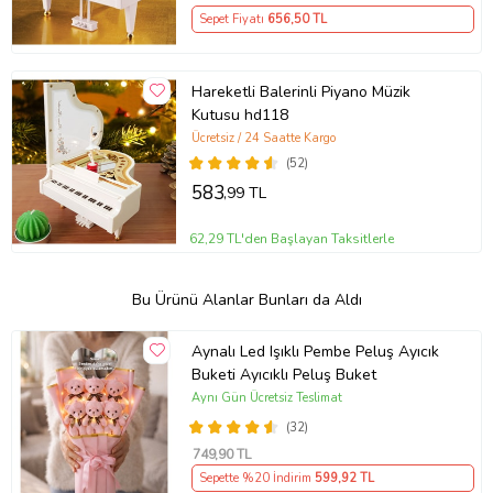
Sepet Fiyatı
656
,50 TL
Hareketli Balerinli Piyano Müzik
Kutusu hd118
Ücretsiz / 24 Saatte Kargo
(52)
583
,99 TL
62,29 TL'den Başlayan Taksitlerle
Bu Ürünü Alanlar Bunları da Aldı
Aynalı Led Işıklı Pembe Peluş Ayıcık
Buketi Ayıcıklı Peluş Buket
Aynı Gün Ücretsiz Teslimat
(32)
749
,90 TL
Sepette %20 İndirim
599
,92 TL