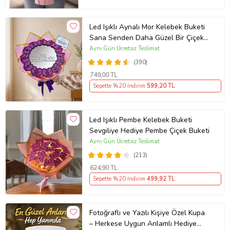
Led Işıklı Aynalı Mor Kelebek Buketi
Sana Senden Daha Güzel Bir Çiçek
Bulamadım Ayna Buket Sevgiliye
Aynı Gün Ücretsiz Teslimat
Hediye
(390)
749
,00 TL
Sepette %20 İndirim
599
,20 TL
Led Işıklı Pembe Kelebek Buketi
Sevgiliye Hediye Pembe Çiçek Buketi
Aynı Gün Ücretsiz Teslimat
(213)
624
,90 TL
Sepette %20 İndirim
499
,92 TL
Fotoğraflı ve Yazılı Kişiye Özel Kupa
– Herkese Uygun Anlamlı Hediye