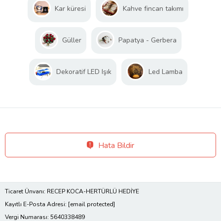
Kar küresi
Kahve fincan takımı
Güller
Papatya - Gerbera
Dekoratif LED Işık
Led Lamba
Hata Bildir
Ticaret Ünvanı: RECEP KOCA-HERTÜRLÜ HEDİYE
Kayıtlı E-Posta Adresi:
[email protected]
Vergi Numarası: 5640338489