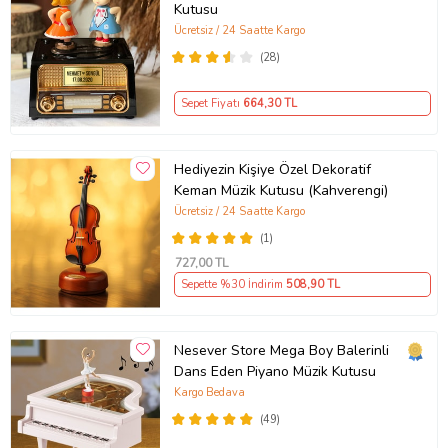
Kutusu
Ücretsiz / 24 Saatte Kargo
(28)
Sepet Fiyatı
664
,30 TL
Hediyezin Kişiye Özel Dekoratif
Keman Müzik Kutusu (Kahverengi)
Ücretsiz / 24 Saatte Kargo
(1)
727
,00 TL
Sepette %30 İndirim
508
,90 TL
Nesever Store Mega Boy Balerinli
Dans Eden Piyano Müzik Kutusu
Kargo Bedava
(49)