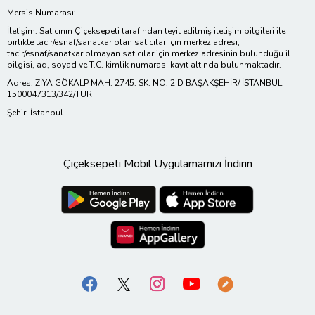
Mersis Numarası: -
İletişim: Satıcının Çiçeksepeti tarafından teyit edilmiş iletişim bilgileri ile
birlikte tacir/esnaf/sanatkar olan satıcılar için merkez adresi;
tacir/esnaf/sanatkar olmayan satıcılar için merkez adresinin bulunduğu il
bilgisi, ad, soyad ve T.C. kimlik numarası kayıt altında bulunmaktadır.
Adres: ZİYA GÖKALP MAH. 2745. SK. NO: 2 D BAŞAKŞEHİR/ İSTANBUL
1500047313/342/TUR
Şehir: İstanbul
Çiçeksepeti Mobil Uygulamamızı İndirin