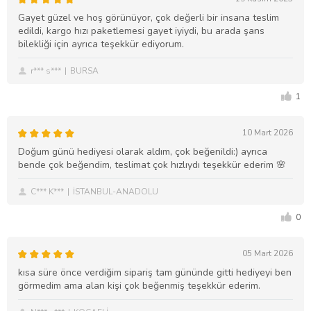
Gayet güzel ve hoş görünüyor, çok değerli bir insana teslim
edildi, kargo hızı paketlemesi gayet iyiydi, bu arada şans
bilekliği için ayrıca teşekkür ediyorum.
r*** s***
BURSA
1
10 Mart 2026
Doğum günü hediyesi olarak aldım, çok beğenildi:) ayrıca
bende çok beğendim, teslimat çok hızlıydı teşekkür ederim 🌸
C*** K***
İSTANBUL-ANADOLU
0
05 Mart 2026
kısa süre önce verdiğim sipariş tam gününde gitti hediyeyi ben
görmedim ama alan kişi çok beğenmiş teşekkür ederim.