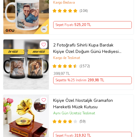
Porselen Baskılı Kupa (Beyaz)
Kargo Bedava
(104)
Sepet Fiyatı
525
,20 TL
2 Fotoğraflı Sihirli Kupa Bardak
Kişiye Özel Doğum Günü Hediyesi
Sevgiliye Hediye Anneye Babaya
Kargo ile Teslimat
Ablaya Abiye Kız Erkek Kardeşe
(1572)
Arkadaşa Resimli Günü Yıl Dönümü
399
,97 TL
Hediyesi
Sepette %25 İndirim
299
,98 TL
Kişiye Özel Nostaljik Gramafon
Hareketli Müzik Kutusu
Aynı Gün Ücretsiz Teslimat
(59)
Sepet Fiyatı
319
,92 TL