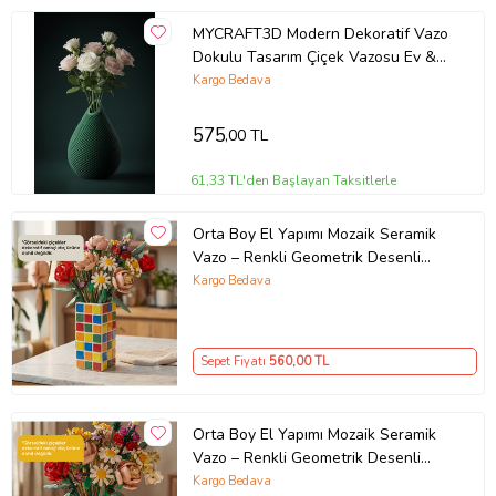
MYCRAFT3D Modern Dekoratif Vazo
Dokulu Tasarım Çiçek Vazosu Ev &
Ofis Dekoru
Kargo Bedava
575
,00 TL
61,33 TL'den Başlayan Taksitlerle
Orta Boy El Yapımı Mozaik Seramik
Vazo – Renkli Geometrik Desenli
Vazo
Kargo Bedava
Sepet Fiyatı
560
,00 TL
Orta Boy El Yapımı Mozaik Seramik
Vazo – Renkli Geometrik Desenli
Vazo
Kargo Bedava