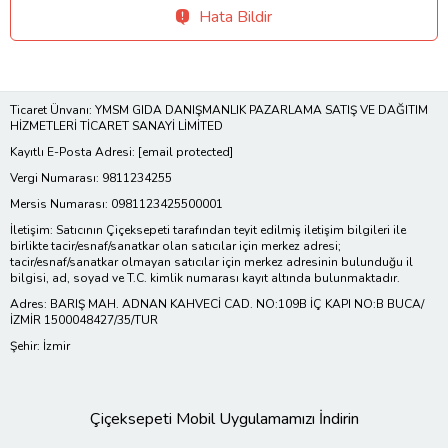
Hata Bildir
Ticaret Ünvanı: YMSM GIDA DANIŞMANLIK PAZARLAMA SATIŞ VE DAĞITIM
HİZMETLERİ TİCARET SANAYİ LİMİTED
Kayıtlı E-Posta Adresi:
[email protected]
Vergi Numarası: 9811234255
Mersis Numarası: 0981123425500001
İletişim: Satıcının Çiçeksepeti tarafından teyit edilmiş iletişim bilgileri ile
birlikte tacir/esnaf/sanatkar olan satıcılar için merkez adresi;
tacir/esnaf/sanatkar olmayan satıcılar için merkez adresinin bulunduğu il
bilgisi, ad, soyad ve T.C. kimlik numarası kayıt altında bulunmaktadır.
Adres: BARIŞ MAH. ADNAN KAHVECİ CAD. NO:109B İÇ KAPI NO:B BUCA/
İZMİR 1500048427/35/TUR
Şehir: İzmir
Çiçeksepeti Mobil Uygulamamızı İndirin