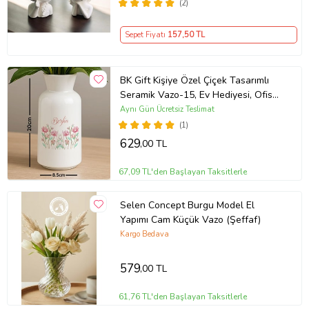
(2)
Sepet Fiyatı
157
,50 TL
BK Gift Kişiye Özel Çiçek Tasarımlı
Seramik Vazo-15, Ev Hediyesi, Ofis
Hediyesi
Aynı Gün Ücretsiz Teslimat
(1)
629
,00 TL
67,09 TL'den Başlayan Taksitlerle
Selen Concept Burgu Model El
Yapımı Cam Küçük Vazo (Şeffaf)
Kargo Bedava
579
,00 TL
61,76 TL'den Başlayan Taksitlerle