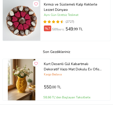
Kırmızı ve Süslemeli Kalp Keklerle
Lezzet Dünyası
Aynı Gün Ücretsiz Teslimat
(2727)
%7
549
,99 TL
589
,99 TL
Son Gezdikleriniz
Kurt Desenli Gül Kabartmalı
Dekoratif Vazo Mat Dokulu Ev Ofis
Salon Masa Raf Süsü Çiçeklik 15x10
Kargo Bedava
cm
550
,00 TL
58,66 TL'den Başlayan Taksitlerle