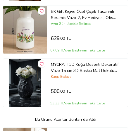
BK Gift Kişiye Özel Çiçek Tasarımlı
Seramik Vazo-7, Ev Hediyesi, Ofis
Hediyesi
Aynı Gün Ücretsiz Teslimat
629
,00 TL
67,09 TL'den Başlayan Taksitlerle
MYCRAFT3D Kuğu Desenli Dekoratif
Vazo 15 cm 3D Baskılı Mat Dokulu
Şık Masa ve Raf Dekoru
Kargo Bedava
500
,00 TL
53,33 TL'den Başlayan Taksitlerle
Bu Ürünü Alanlar Bunları da Aldı