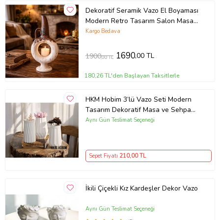
Dekoratif Seramik Vazo El Boyaması
Modern Retro Tasarım Salon Masa
Dekoru Ev Ofis Aksesuarı 31 cm
Kargo Bedava
(Siyah Beyaz)
1690
,00 TL
1900
,00 TL
180,26 TL'den Başlayan Taksitlerle
HKM Hobim 3’lü Vazo Seti Modern
Tasarım Dekoratif Masa ve Sehpa
Aksesuarı Dekor (Düz Beyaz)
Aynı Gün Teslimat Seçeneği
Sepet Fiyatı
210
,00 TL
İkili Çiçekli Kız Kardeşler Dekor Vazo
Aynı Gün Teslimat Seçeneği