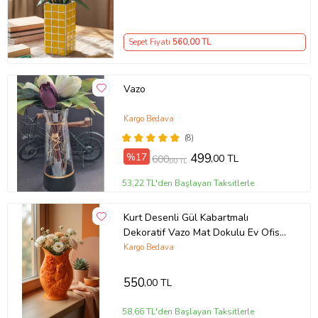
Sepet Fiyatı
560
,00 TL
Vazo
Kargo Bedava
(8)
%17
499
,00 TL
600
,00 TL
53,22 TL'den Başlayan Taksitlerle
Kurt Desenli Gül Kabartmalı
Dekoratif Vazo Mat Dokulu Ev Ofis
Salon Masa Raf Süsü Çiçeklik 15x10
Kargo Bedava
cm
550
,00 TL
58,66 TL'den Başlayan Taksitlerle