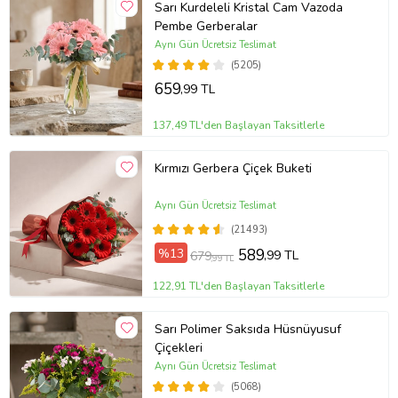
Sarı Kurdeleli Kristal Cam Vazoda
Pembe Gerberalar
Aynı Gün Ücretsiz Teslimat
(5205)
659
,99 TL
137,49 TL'den Başlayan Taksitlerle
Kırmızı Gerbera Çiçek Buketi
Aynı Gün Ücretsiz Teslimat
(21493)
%13
589
,99 TL
679
,99 TL
122,91 TL'den Başlayan Taksitlerle
Sarı Polimer Saksıda Hüsnüyusuf
Çiçekleri
Aynı Gün Ücretsiz Teslimat
(5068)