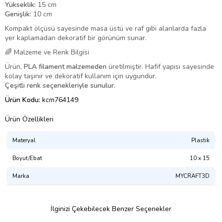
Yükseklik:
15 cm
Genişlik:
10 cm
Kompakt ölçüsü sayesinde masa üstü ve raf gibi alanlarda fazla
yer kaplamadan dekoratif bir görünüm sunar.
🌈 Malzeme ve Renk Bilgisi
Ürün,
PLA filament malzemeden
üretilmiştir. Hafif yapısı sayesinde
kolay taşınır ve dekoratif kullanım için uygundur.
Çeşitli renk seçenekleriyle sunulur.
Ürün Kodu:
kcm764149
Ürün Özellikleri
Materyal
Plastik
Boyut/Ebat
10 x 15
Marka
MYCRAFT3D
İlginizi Çekebilecek Benzer Seçenekler