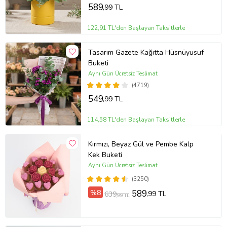
589
,99 TL
122,91 TL'den Başlayan Taksitlerle
Tasarım Gazete Kağıtta Hüsnüyusuf
Buketi
Aynı Gün Ücretsiz Teslimat
(4719)
549
,99 TL
114,58 TL'den Başlayan Taksitlerle
Kırmızı, Beyaz Gül ve Pembe Kalp
Kek Buketi
Aynı Gün Ücretsiz Teslimat
(3250)
%8
589
,99 TL
639
,99 TL