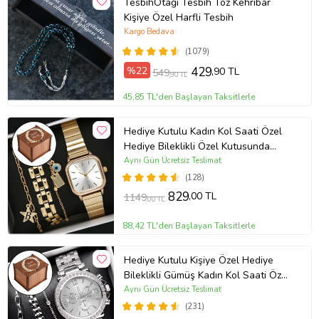
TesbihOtağı Tesbih Toz Kehribar
Kişiye Özel Harfli Tesbih
Kargo Bedava
(1079)
%22
429
,90 TL
549
,90 TL
45,85 TL'den Başlayan Taksitlerle
Hediye Kutulu Kadın Kol Saati Özel
Hediye Bileklikli Özel Kutusunda
(Gold)
Aynı Gün Ücretsiz Teslimat
(128)
829
,00 TL
1149
,00 TL
88,42 TL'den Başlayan Taksitlerle
Hediye Kutulu Kişiye Özel Hediye
Bileklikli Gümüş Kadın Kol Saati Özel
Kutusunda (Gümüş)
Aynı Gün Ücretsiz Teslimat
(231)