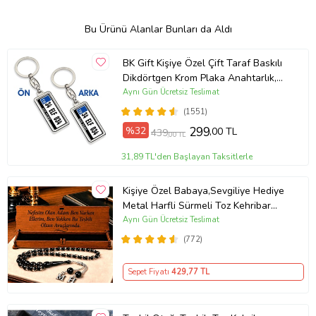
Bu Ürünü Alanlar Bunları da Aldı
BK Gift Kişiye Özel Çift Taraf Baskılı
Dikdörtgen Krom Plaka Anahtarlık,
Babaya Hediye, Sevgiliye, Arkadaşa
Aynı Gün Ücretsiz Teslimat
Hediye, Doğum Günü Hediyesi
(1551)
%32
299
,00 TL
439
,00 TL
31,89 TL'den Başlayan Taksitlerle
Kişiye Özel Babaya,Sevgiliye Hediye
Metal Harfli Sürmeli Toz Kehribar
Tesbih [ 5 Renk ] (Siyah)
Aynı Gün Ücretsiz Teslimat
(772)
Sepet Fiyatı
429
,77 TL