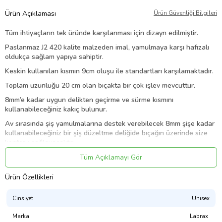
Ürün Açıklaması
Ürün Güvenliği Bilgileri
Tüm ihtiyaçların tek üründe karşılanması için dizayn edilmiştir.
Paslanmaz J2 420 kalite malzeden imal, yamulmaya karşı hafızalı
oldukça sağlam yapıya sahiptir.
Keskin kullanılan kısmın 9cm oluşu ile standartları karşılamaktadır.
Toplam uzunluğu 20 cm olan bıçakta bir çok işlev mevcuttur.
8mm’e kadar uygun delikten geçirme ve sürme kısmını
kullanabileceğiniz kakıç bulunur.
Av sırasında şiş yamulmalarına destek verebilecek 8mm şişe kadar
kullanabileceğiniz bir şiş düzeltme deliğide bıçağın üzerinde size
konforu sağlayacaktır.
Kolay tak çıkar kılıf sistemi bıçağın zorlu koşullarda düşmesini
Tüm Açıklamayı Gör
engeller.
Ürün Özellikleri
Bıçağın bir yüzü keskin diğer yüzü ise kalın halat kesimine uygun
tırtıklı olarak gelmektedir .
Cinsiyet
Unisex
Ürün Kodu:
kcs515016091
Marka
Labrax