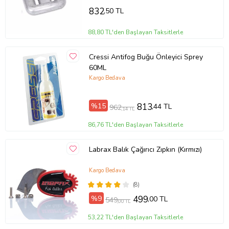
832
,50 TL
88,80 TL'den Başlayan Taksitlerle
Cressi Antifog Buğu Önleyici Sprey
60ML
Kargo Bedava
%15
813
,44 TL
962
,14 TL
86,76 TL'den Başlayan Taksitlerle
Labrax Balık Çağırıcı Zıpkın (Kırmızı)
Kargo Bedava
(8)
%9
499
,00 TL
549
,00 TL
53,22 TL'den Başlayan Taksitlerle