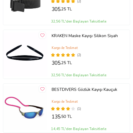
(2)
305
,25 TL
32,56 TL'den Başlayan Taksitlerle
KRAKEN Maske Kayışı Silikon Siyah
Kargo ile Teslimat
(2)
305
,25 TL
32,56 TL'den Başlayan Taksitlerle
BESTDIVERS Gözlük Kayışı Kauçuk
Kargo ile Teslimat
(1)
135
,50 TL
14,45 TL'den Başlayan Taksitlerle