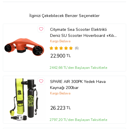
İlginizi Çekebilecek Benzer Seçenekler
Citymate Sea Scooter Elektrikli
Deniz SU Scooter Hoverboard +Kılıf
Hediyeli (Turuncu)
Kargo Bedava
(6)
22.900
TL
2442,66 TL'den Başlayan Taksitlerle
SPARE AIR 300PK Yedek Hava
Kaynağı 200bar
Kargo Bedava
26.223
TL
2797,20 TL'den Başlayan Taksitlerle