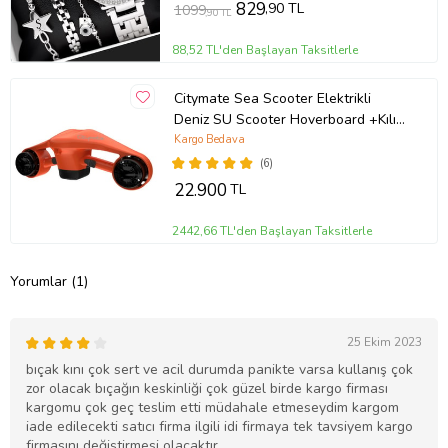
829
,90 TL
1099
,90 TL
88,52 TL'den Başlayan Taksitlerle
Citymate Sea Scooter Elektrikli
Deniz SU Scooter Hoverboard +Kılıf
Hediyeli (Turuncu)
Kargo Bedava
(6)
22.900
TL
2442,66 TL'den Başlayan Taksitlerle
Yorumlar (1)
25 Ekim 2023
bıçak kını çok sert ve acil durumda panikte varsa kullanış çok
zor olacak bıçağın keskinliği çok güzel birde kargo firması
kargomu çok geç teslim etti müdahale etmeseydim kargom
iade edilecekti satıcı firma ilgili idi firmaya tek tavsiyem kargo
firmasını değiştirmesi olacaktır