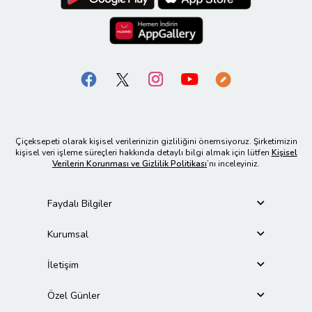
Çiçeksepeti olarak kişisel verilerinizin gizliliğini önemsiyoruz. Şirketimizin
kişisel veri işleme süreçleri hakkında detaylı bilgi almak için lütfen
Kişisel
Verilerin Korunması ve Gizlilik Politikası
’nı inceleyiniz.
Faydalı Bilgiler
Kurumsal
İletişim
Özel Günler