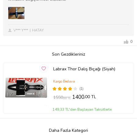
V*** Y***
HATAY
0
Son Gezdikleriniz
Labrax Thor Dalış Bıçağı (Siyah)
Kargo Bedava
(1)
1400
,00 TL
1550
,00 TL
149,33 TL'den Başlayan Taksitlerle
Daha Fazla Kategori