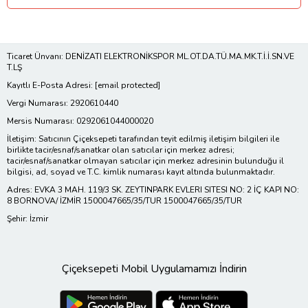
Ticaret Ünvanı: DENİZATI ELEKTRONİKSPOR ML.OT.DA.TÜ.MA.MK.T.İ.İ.SN.VE
T.LŞ
Kayıtlı E-Posta Adresi:
[email protected]
Vergi Numarası: 2920610440
Mersis Numarası: 0292061044000020
İletişim: Satıcının Çiçeksepeti tarafından teyit edilmiş iletişim bilgileri ile
birlikte tacir/esnaf/sanatkar olan satıcılar için merkez adresi;
tacir/esnaf/sanatkar olmayan satıcılar için merkez adresinin bulunduğu il
bilgisi, ad, soyad ve T.C. kimlik numarası kayıt altında bulunmaktadır.
Adres: EVKA 3 MAH. 119/3 SK. ZEYTINPARK EVLERI SITESI NO: 2 İÇ KAPI NO:
8 BORNOVA/ İZMİR 1500047665/35/TUR 1500047665/35/TUR
Şehir: İzmir
Çiçeksepeti Mobil Uygulamamızı İndirin