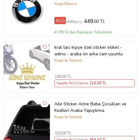
Kargo Bedava
%10
449
,00 TL
499
,00 TL
47,89 TL'den Başlayan Taksitlerle
kral tacı kişiye özel sticker etiket -
adınız - araba ön arka cam uyumlu
Kargo ile Teslimat
240
,00 TL
Sepette %10 İndirim
216
,00 TL
Aile Sticker Anne Baba Çocukları ve
Kedileri Araba Yapıştırma
Kargo ile Teslimat
316
,00 TL
Sepette %10 İndirim
284
,40 TL