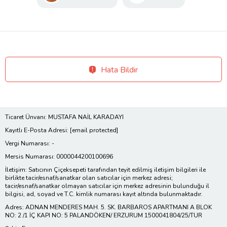
Hata Bildir
Ticaret Ünvanı: MUSTAFA NAİL KARADAYI
Kayıtlı E-Posta Adresi:
[email protected]
Vergi Numarası: -
Mersis Numarası: 0000044200100696
İletişim: Satıcının Çiçeksepeti tarafından teyit edilmiş iletişim bilgileri ile
birlikte tacir/esnaf/sanatkar olan satıcılar için merkez adresi;
tacir/esnaf/sanatkar olmayan satıcılar için merkez adresinin bulunduğu il
bilgisi, ad, soyad ve T.C. kimlik numarası kayıt altında bulunmaktadır.
Adres: ADNAN MENDERES MAH. 5. SK. BARBAROS APARTMANI A BLOK
NO: 2 /1 İÇ KAPI NO: 5 PALANDÖKEN/ ERZURUM 1500041804/25/TUR