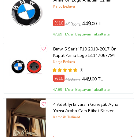
Arma Ön Logo Amblem 82mm
Kargo Bedava
%10
449
,00 TL
499
,00 TL
47,89 TL'den Başlayan Taksitlerle
Bmw 5 Serisi F10 2010-2017 Ön
Kaput Arma Logo 51147057794
Kargo Bedava
(1)
%10
449
,00 TL
499
,00 TL
47,89 TL'den Başlayan Taksitlerle
4 Adet İyi ki varsın Güneşlik Ayna
Yazısı Araba Cam Etiket Sticker
8x2cm
Kargo ile Teslimat