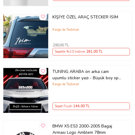
KİŞİYE ÖZEL ARAÇ STECKER İSİM
Kargo ile Teslimat
290
,00 TL
Sepette %10 İndirim
261
,00 TL
TUNİNG ARABA ön arka cam
uyumlu sticker yazı - Büyük boy spor
tuning modifiye etiket
Kargo ile Teslimat
Sepet Fiyatı
144
,00 TL
BMW X5 E53 2000-2005 Bagaj
Arması Logo Amblem 78mm