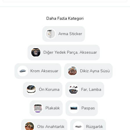
Daha Fazla Kategori
Arma Sticker
Diğer Yedek Parça, Aksesuar
Krom Aksesuar
Dikiz Ayna Süsü
Ön Koruma
Far, Lamba
Plakalık
Paspas
Oto Anahtarlık
Rüzgarlık