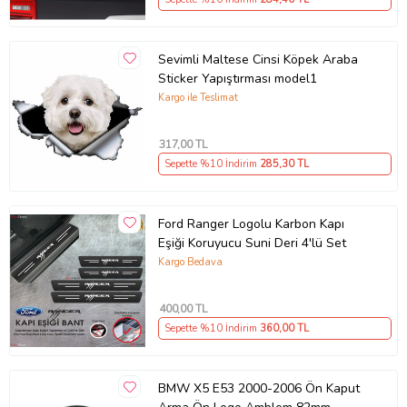
Sevimli Maltese Cinsi Köpek Araba
Sticker Yapıştırması model1
Kargo ile Teslimat
317
,00 TL
Sepette %10 İndirim
285
,30 TL
Ford Ranger Logolu Karbon Kapı
Eşiği Koruyucu Suni Deri 4'lü Set
Kargo Bedava
400
,00 TL
Sepette %10 İndirim
360
,00 TL
BMW X5 E53 2000-2006 Ön Kaput