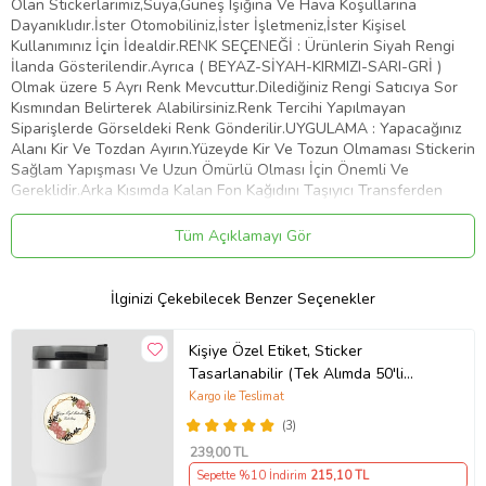
Olan Stickerlarımız,Suya,Güneş Işığına Ve Hava Koşullarına
Dayanıklıdır.İster Otomobiliniz,İster İşletmeniz,İster Kişisel
Kullanımınız İçin İdealdir.RENK SEÇENEĞİ : Ürünlerin Siyah Rengi
İlanda Gösterilendir.Ayrıca ( BEYAZ-SİYAH-KIRMIZI-SARI-GRİ )
Olmak üzere 5 Ayrı Renk Mevcuttur.Dilediğiniz Rengi Satıcıya Sor
Kısmından Belirterek Alabilirsiniz.Renk Tercihi Yapılmayan
Siparişlerde Görseldeki Renk Gönderilir.UYGULAMA : Yapacağınız
Alanı Kir Ve Tozdan Ayırın.Yüzeyde Kir Ve Tozun Olmaması Stickerin
Sağlam Yapışması Ve Uzun Ömürlü Olması İçin Önemli Ve
Gereklidir.Arka Kısımda Kalan Fon Kağıdını Taşıyıcı Transferden
Dikkatlice Ayırın.Bu İşlemi Yaparken Stickerin Tüm Parçalarının
Taşıyıcıya Geçtiğinden Emin Olun.Taşıyıcı Transferi Belirlemiş
Tüm Açıklamayı Gör
Olduğunuz Yüzeye Üstten Başlayarak Plastik Bir Kart İle Bastırıp
Aşağıya Doğru Yapıştırın.Yüzeye Yapıştırdığınız Şeffaf Taşıyıcı
Transferin Üzerinden Desene Baskı Yaparak Stickerin Düzeye
İlginizi Çekebilecek Benzer Seçenekler
Yapışmasını Sağlayın.Taşıyıcı Transferi Köşesinden Başlayarak
Yapıştırdığınız Alandan Yavaşça Ve Dikkatlice Sıyırın.Transferi
Kişiye Özel Etiket, Sticker
Çekerken Parçaların Taşıyıcıdan Ayrılıp Belirlemiş Olduğunuz Alana
Tasarlanabilir (Tek Alımda 50'li
Yapıştığından Emin Olun.Artık Stickeriniz Kullanıma Hazır. Tebrikler
Gönderim Yapılmaktadır)
Kargo ile Teslimat
Ürün Kodu:
kcm3491637
(3)
239
,00 TL
Sepette %10 İndirim
215
,10 TL