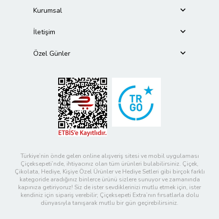
Kurumsal
İletişim
Özel Günler
Türkiye’nin önde gelen online alışveriş sitesi ve mobil uygulaması
Çiçeksepeti’nde, ihtiyacınız olan tüm ürünleri bulabilirsiniz. Çiçek,
Çikolata, Hediye, Kişiye Özel Ürünler ve Hediye Setleri gibi birçok farklı
kategoride aradığınız binlerce ürünü sizlere sunuyor ve zamanında
kapınıza getiriyoruz! Siz de ister sevdiklerinizi mutlu etmek için, ister
kendiniz için sipariş verebilir; Çiçeksepeti Extra’nın fırsatlarla dolu
dünyasıyla tanışarak mutlu bir gün geçirebilirsiniz.