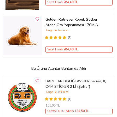
Sepet Fiyatı
284
,40 TL
Golden Retriever Köpek Sticker
Araba Oto Yapıştırması 17CM A1
Kargo ile Teslimat
(1)
Sepet Fiyatı
284
,40 TL
Bu Ürünü Alanlar Bunları da Aldı
BAROLAR BİRLİĞİ AVUKAT ARAÇ İÇ
CAM STİCKER 2 Lİ (Şeffaf)
Kargo ile Teslimat
(1)
155
,00 TL
Sepette %10 İndirim
139
,50 TL