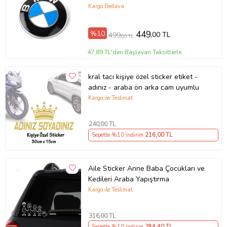
Kargo Bedava
%10
449
,00 TL
499
,00 TL
47,89 TL'den Başlayan Taksitlerle
kral tacı kişiye özel sticker etiket -
adınız - araba ön arka cam uyumlu
Kargo ile Teslimat
240
,00 TL
Sepette %10 İndirim
216
,00 TL
Aile Sticker Anne Baba Çocukları ve
Kedileri Araba Yapıştırma
Kargo ile Teslimat
316
,00 TL
Sepette %10 İndirim
284
,40 TL