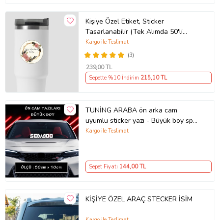
Kişiye Özel Etiket, Sticker
Tasarlanabilir (Tek Alımda 50'li
Gönderim Yapılmaktadır)
Kargo ile Teslimat
(3)
239
,00 TL
Sepette %10 İndirim
215
,10 TL
TUNİNG ARABA ön arka cam
uyumlu sticker yazı - Büyük boy spor
tuning modifiye etiket
Kargo ile Teslimat
Sepet Fiyatı
144
,00 TL
KİŞİYE ÖZEL ARAÇ STECKER İSİM
Kargo ile Teslimat