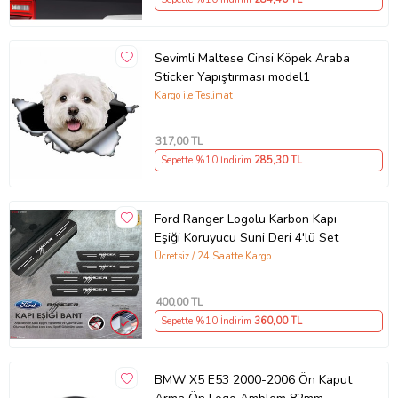
Sevimli Maltese Cinsi Köpek Araba
Sticker Yapıştırması model1
Kargo ile Teslimat
317
,00 TL
Sepette %10 İndirim
285
,30 TL
Ford Ranger Logolu Karbon Kapı
Eşiği Koruyucu Suni Deri 4'lü Set
Ücretsiz / 24 Saatte Kargo
400
,00 TL
Sepette %10 İndirim
360
,00 TL
BMW X5 E53 2000-2006 Ön Kaput