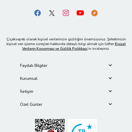
Çiçeksepeti olarak kişisel verilerinizin gizliliğini önemsiyoruz. Şirketimizin
kişisel veri işleme süreçleri hakkında detaylı bilgi almak için lütfen
Kişisel
Verilerin Korunması ve Gizlilik Politikası
’nı inceleyiniz.
Faydalı Bilgiler
Kurumsal
İletişim
Özel Günler