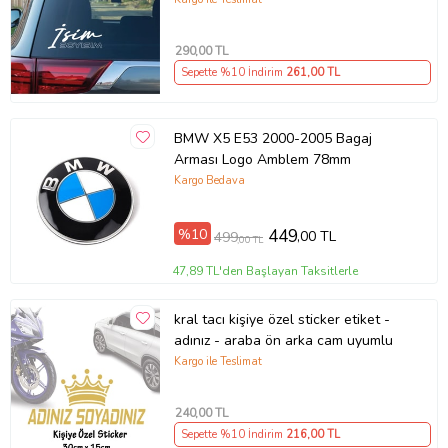
290
,00 TL
Sepette %10 İndirim
261
,00 TL
BMW X5 E53 2000-2005 Bagaj
Arması Logo Amblem 78mm
Kargo Bedava
%10
449
,00 TL
499
,00 TL
47,89 TL'den Başlayan Taksitlerle
kral tacı kişiye özel sticker etiket -
adınız - araba ön arka cam uyumlu
Kargo ile Teslimat
240
,00 TL
Sepette %10 İndirim
216
,00 TL