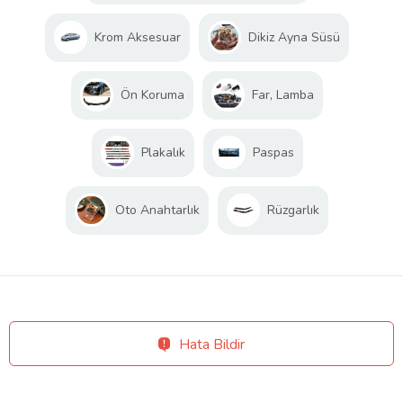
Krom Aksesuar
Dikiz Ayna Süsü
Ön Koruma
Far, Lamba
Plakalık
Paspas
Oto Anahtarlık
Rüzgarlık
Hata Bildir