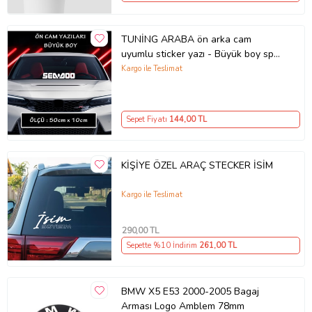
TUNİNG ARABA ön arka cam
uyumlu sticker yazı - Büyük boy spor
tuning modifiye etiket
Kargo ile Teslimat
Sepet Fiyatı
144
,00 TL
KİŞİYE ÖZEL ARAÇ STECKER İSİM
Kargo ile Teslimat
290
,00 TL
Sepette %10 İndirim
261
,00 TL
BMW X5 E53 2000-2005 Bagaj
Arması Logo Amblem 78mm