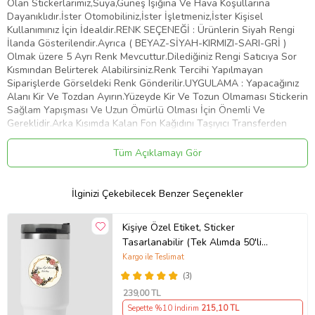
Olan Stickerlarımız,Suya,Güneş Işığına Ve Hava Koşullarına
Dayanıklıdır.İster Otomobiliniz,İster İşletmeniz,İster Kişisel
Kullanımınız İçin İdealdir.RENK SEÇENEĞİ : Ürünlerin Siyah Rengi
İlanda Gösterilendir.Ayrıca ( BEYAZ-SİYAH-KIRMIZI-SARI-GRİ )
Olmak üzere 5 Ayrı Renk Mevcuttur.Dilediğiniz Rengi Satıcıya Sor
Kısmından Belirterek Alabilirsiniz.Renk Tercihi Yapılmayan
Siparişlerde Görseldeki Renk Gönderilir.UYGULAMA : Yapacağınız
Alanı Kir Ve Tozdan Ayırın.Yüzeyde Kir Ve Tozun Olmaması Stickerin
Sağlam Yapışması Ve Uzun Ömürlü Olması İçin Önemli Ve
Gereklidir.Arka Kısımda Kalan Fon Kağıdını Taşıyıcı Transferden
Dikkatlice Ayırın.Bu İşlemi Yaparken Stickerin Tüm Parçalarının
Taşıyıcıya Geçtiğinden Emin Olun.Taşıyıcı Transferi Belirlemiş
Tüm Açıklamayı Gör
Olduğunuz Yüzeye Üstten Başlayarak Plastik Bir Kart İle Bastırıp
Aşağıya Doğru Yapıştırın.Yüzeye Yapıştırdığınız Şeffaf Taşıyıcı
Transferin Üzerinden Desene Baskı Yaparak Stickerin Düzeye
İlginizi Çekebilecek Benzer Seçenekler
Yapışmasını Sağlayın.Taşıyıcı Transferi Köşesinden Başlayarak
Yapıştırdığınız Alandan Yavaşça Ve Dikkatlice Sıyırın.Transferi
Kişiye Özel Etiket, Sticker
Çekerken Parçaların Taşıyıcıdan Ayrılıp Belirlemiş Olduğunuz Alana
Tasarlanabilir (Tek Alımda 50'li
Yapıştığından Emin Olun.Artık Stickeriniz Kullanıma Hazır. Tebrikler
Gönderim Yapılmaktadır)
Kargo ile Teslimat
Ürün Kodu:
kcm32493609
(3)
239
,00 TL
Sepette %10 İndirim
215
,10 TL