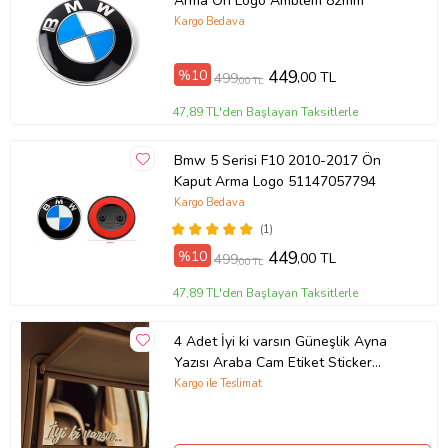
Arma Ön Logo Amblem 82mm
Kargo Bedava
%10
449
,00 TL
499
,00 TL
47,89 TL'den Başlayan Taksitlerle
Bmw 5 Serisi F10 2010-2017 Ön
Kaput Arma Logo 51147057794
Kargo Bedava
(1)
%10
449
,00 TL
499
,00 TL
47,89 TL'den Başlayan Taksitlerle
4 Adet İyi ki varsın Güneşlik Ayna
Yazısı Araba Cam Etiket Sticker
8x2cm
Kargo ile Teslimat