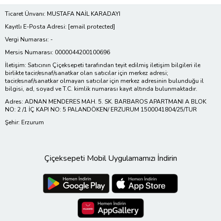
Ticaret Ünvanı: MUSTAFA NAİL KARADAYI
Kayıtlı E-Posta Adresi:
[email protected]
Vergi Numarası: -
Mersis Numarası: 0000044200100696
İletişim: Satıcının Çiçeksepeti tarafından teyit edilmiş iletişim bilgileri ile
birlikte tacir/esnaf/sanatkar olan satıcılar için merkez adresi;
tacir/esnaf/sanatkar olmayan satıcılar için merkez adresinin bulunduğu il
bilgisi, ad, soyad ve T.C. kimlik numarası kayıt altında bulunmaktadır.
Adres: ADNAN MENDERES MAH. 5. SK. BARBAROS APARTMANI A BLOK
NO: 2 /1 İÇ KAPI NO: 5 PALANDÖKEN/ ERZURUM 1500041804/25/TUR
Şehir: Erzurum
Çiçeksepeti Mobil Uygulamamızı İndirin