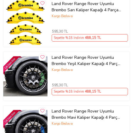
monte edilir. Montaj için çift taraflı bant veya silikon kullanılması
Land Rover Range Rover Uyumlu
önerilir. Orijinal parçayı sökmenize gerek yoktur.
Brembo Sarı Kaliper Kapağı 4 Parça
Ön Arka Set (Karışık)
Kargo Bedava
Paket İçeriği
Ön arka olarak 2 büyük 2 küçük toplamda 4 adet gönderilir.
:Kaliper Kapağı (Ön arka olarak 2 büyük 2 küçük toplamda 4 adet
595
,30 TL
gönderilir.)
Sepette %18 İndirim
488
,15 TL
2 Adet Ön (27,5 x 7,8 x 5,8 CM)
2 Adet Arka (23 x 7,8 x 5,8 CM)
Güvenli Teslimat
Land Rover Range Rover Uyumlu
Brembo Yeşil Kaliper Kapağı 4 Parça
Siparişleriniz darbe emici özel ambalajlarla, kargoda zarar
görmeyecek şekilde paketlenerek tarafınıza ulaştırılır. %100
Ön Arka Set (Karışık)
Kargo Bedava
Müşteri memnuniyeti garantisiyle.
595
,30 TL
Sepette %18 İndirim
488
,15 TL
Ürün Kodu:
kcm69306305
Land Rover Range Rover Uyumlu
Brembo Mavi Kaliper Kapağı 4 Parça
Ön Arka Set (Karışık)
Kargo Bedava