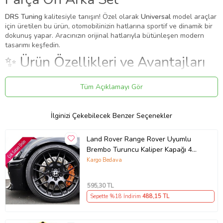
DRS Tuning
kalitesiyle tanışın! Özel olarak
Universal
model araçlar
için üretilen bu ürün, otomobilinizin hatlarına sportif ve dinamik bir
dokunuş yapar. Aracınızın orijinal hatlarıyla bütünleşen modern
tasarımı keşfedin.
✨ Ürün Özellikleri ve Avantajları
✔
Birebir Uyum:
Aracınızın orijinal ölçülerine sadık kalınarak
Tüm Açıklamayı Gör
üretilmiştir.
✔
Malzeme:
Dayanıklı ve uzun ömürlü malzeme.
●
16-17-18 19jantlara uygundur.
İlginizi Çekebilecek Benzer Seçenekler
●
Jant ve kaliper arasından en az 2 cm boşluk olan araçlarda
kullanabilir
●
Kaliper tiplerine göre ufak çapta uygun kesme işlemi yapılabilir
Land Rover Range Rover Uyumlu
●
Yüksek ısıya dayanıklı maddeden üretilmiştir.
Brembo Turuncu Kaliper Kapağı 4
●
Fren merkezi üzerine yapıştırarak veya vidalanarak monte
Parça Ön Arka Set (Karışık)
Kargo Bedava
edilebilir
●
Araç kaliper sistemine göre ufak çapta kesme işlemi gerekebilir
●
Diğer ithal ürünler gibi boyama değildir. Sonradan rengi asla
595
,30 TL
solmaz.
Sepette %18 İndirim
488
,15 TL
Montaj: Yapıştırma / Kaplama
Bu ürün, mevcut parçanın üzerine geçirilerek veya yapıştırılarak