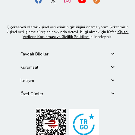
Çiçeksepeti olarak kişisel verilerinizin gizliliğini önemsiyoruz. Şirketimizin
kişisel veri işleme süreçleri hakkında detaylı bilgi almak için lütfen
Kişisel
Verilerin Korunması ve Gizlilik Politikası
’nı inceleyiniz.
Faydalı Bilgiler
Kurumsal
İletişim
Özel Günler