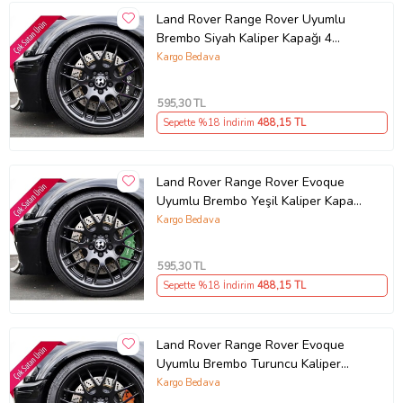
Land Rover Range Rover Uyumlu
Brembo Siyah Kaliper Kapağı 4
Parça Ön Arka Set (Karışık)
Kargo Bedava
595
,30 TL
Sepette %18 İndirim
488
,15 TL
Land Rover Range Rover Evoque
Uyumlu Brembo Yeşil Kaliper Kapağı
4 Parça Ön Arka Set (Karışık)
Kargo Bedava
595
,30 TL
Sepette %18 İndirim
488
,15 TL
Land Rover Range Rover Evoque
Uyumlu Brembo Turuncu Kaliper
Kapağı 4 Parça Ön Arka Set (Karışık)
Kargo Bedava