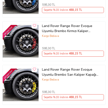
595
,30 TL
Sepette %18 İndirim
488
,15 TL
Land Rover Range Rover Evoque
Uyumlu Brembo Kırmızı Kaliper
Kapağı 4 Parça Ön Arka Set (Karışık)
Kargo Bedava
595
,30 TL
Sepette %18 İndirim
488
,15 TL
Land Rover Range Rover Evoque
Uyumlu Brembo Sarı Kaliper Kapağı
4 Parça Ön Arka Set (Karışık)
Kargo Bedava
595
,30 TL
Sepette %18 İndirim
488
,15 TL