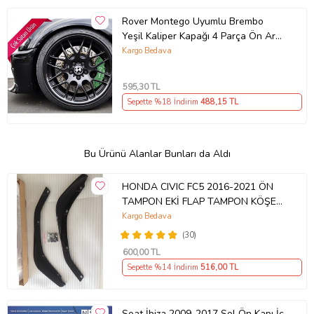
Rover Montego Uyumlu Brembo
Yeşil Kaliper Kapağı 4 Parça Ön Arka
Set (Karışık)
Kargo Bedava
595
,30 TL
Sepette %18 İndirim
488
,15 TL
Bu Ürünü Alanlar Bunları da Aldı
HONDA CIVIC FC5 2016-2021 ÖN
TAMPON EKİ FLAP TAMPON KÖŞESİ
TAKIM SAĞ SOL KAMPANYA ŞOKK
Kargo Bedava
FİYAT OEM
(30)
600
,00 TL
Sepette %14 İndirim
516
,00 TL
Seat İbiza 2009-2017 Sol Ön Kapı İç