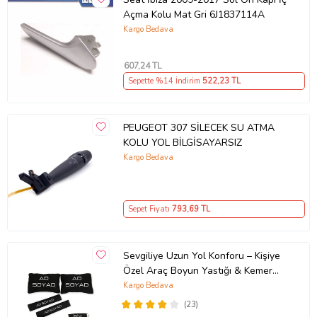
Açma Kolu Mat Gri 6J1837114A
Kargo Bedava
607
,24 TL
Sepette %14 İndirim
522
,23 TL
PEUGEOT 307 SİLECEK SU ATMA
KOLU YOL BİLGİSAYARSIZ
Kargo Bedava
Sepet Fiyatı
793
,69 TL
Sevgiliye Uzun Yol Konforu – Kişiye
Özel Araç Boyun Yastığı & Kemer
Pedi Hediye Seti
Kargo Bedava
(23)