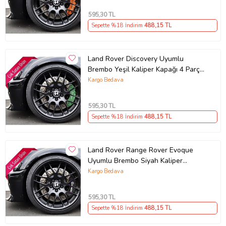
595
,30 TL
Sepette %18 İndirim
488
,15 TL
Land Rover Discovery Uyumlu
Brembo Yeşil Kaliper Kapağı 4 Parça
Ön Arka Set (Karışık)
Kargo Bedava
595
,30 TL
Sepette %18 İndirim
488
,15 TL
Land Rover Range Rover Evoque
Uyumlu Brembo Siyah Kaliper
Kapağı 4 Parça Ön Arka Set (Karışık)
Kargo Bedava
595
,30 TL
Sepette %18 İndirim
488
,15 TL