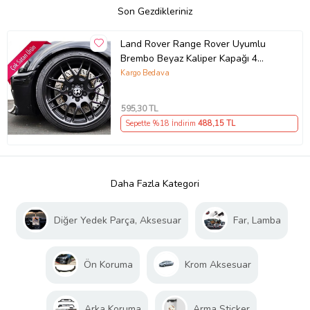
Son Gezdikleriniz
Land Rover Range Rover Uyumlu
Brembo Beyaz Kaliper Kapağı 4
Parça Ön Arka Set (Karışık)
Kargo Bedava
595
,30 TL
Sepette %18 İndirim
488
,15 TL
Daha Fazla Kategori
Diğer Yedek Parça, Aksesuar
Far, Lamba
Ön Koruma
Krom Aksesuar
Arka Koruma
Arma Sticker