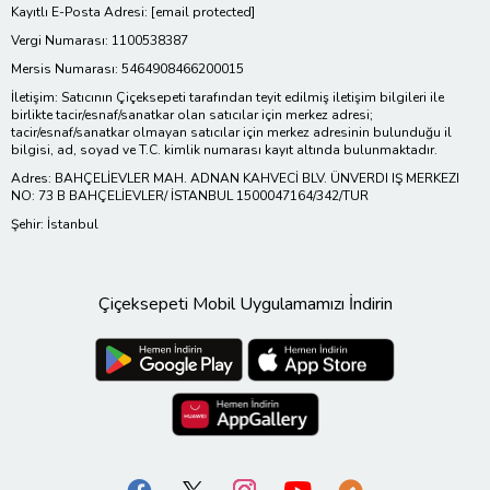
Kayıtlı E-Posta Adresi:
[email protected]
Vergi Numarası: 1100538387
Mersis Numarası: 5464908466200015
İletişim: Satıcının Çiçeksepeti tarafından teyit edilmiş iletişim bilgileri ile
birlikte tacir/esnaf/sanatkar olan satıcılar için merkez adresi;
tacir/esnaf/sanatkar olmayan satıcılar için merkez adresinin bulunduğu il
bilgisi, ad, soyad ve T.C. kimlik numarası kayıt altında bulunmaktadır.
Adres: BAHÇELİEVLER MAH. ADNAN KAHVECİ BLV. ÜNVERDI IŞ MERKEZI
NO: 73 B BAHÇELİEVLER/ İSTANBUL 1500047164/342/TUR
Şehir: İstanbul
Çiçeksepeti Mobil Uygulamamızı İndirin