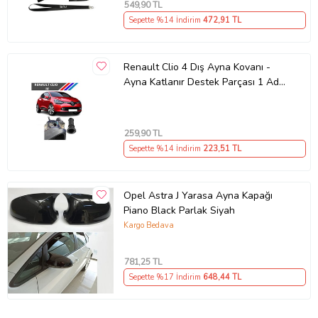
549
,90 TL
Sepette %14 İndirim
472
,91 TL
Renault Clio 4 Dış Ayna Kovanı -
Ayna Katlanır Destek Parçası 1 Adet
490307706 M3625
259
,90 TL
Sepette %14 İndirim
223
,51 TL
Opel Astra J Yarasa Ayna Kapağı
Piano Black Parlak Siyah
Kargo Bedava
781
,25 TL
Sepette %17 İndirim
648
,44 TL