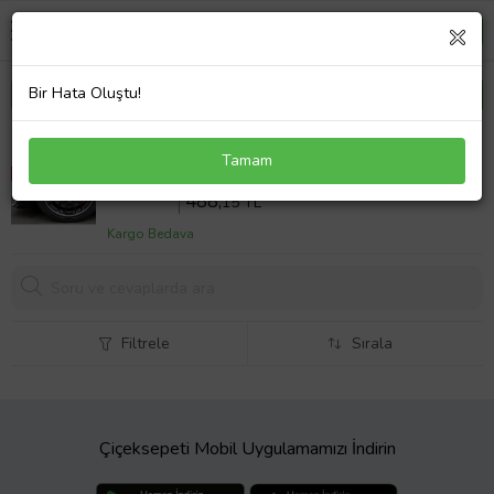
Bir Hata Oluştu!
Land Rover Vogue Uyumlu Brembo Kırmızı Kaliper
Tamam
Kapağı 4 Parça Ön Arka Set (Karışık)
Sepette %18 İndirim
595
,30 TL
488,
15 TL
Kargo Bedava
Filtrele
Sırala
Çiçeksepeti Mobil Uygulamamızı İndirin