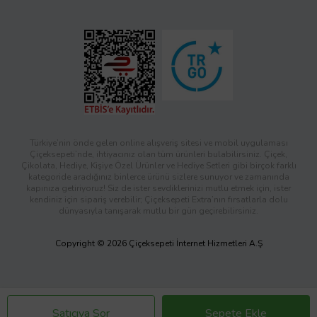
Türkiye’nin önde gelen online alışveriş sitesi ve mobil uygulaması
Çiçeksepeti’nde, ihtiyacınız olan tüm ürünleri bulabilirsiniz. Çiçek,
Çikolata, Hediye, Kişiye Özel Ürünler ve Hediye Setleri gibi birçok farklı
kategoride aradığınız binlerce ürünü sizlere sunuyor ve zamanında
kapınıza getiriyoruz! Siz de ister sevdiklerinizi mutlu etmek için, ister
kendiniz için sipariş verebilir; Çiçeksepeti Extra’nın fırsatlarla dolu
dünyasıyla tanışarak mutlu bir gün geçirebilirsiniz.
Copyright © 2026 Çiçeksepeti İnternet Hizmetleri A.Ş
Satıcıya Sor
Sepete Ekle