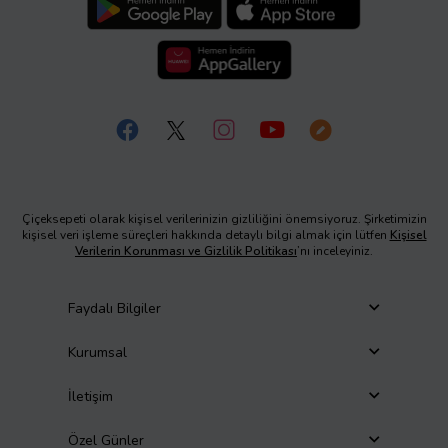
Çiçeksepeti olarak kişisel verilerinizin gizliliğini önemsiyoruz. Şirketimizin
kişisel veri işleme süreçleri hakkında detaylı bilgi almak için lütfen
Kişisel
Verilerin Korunması ve Gizlilik Politikası
’nı inceleyiniz.
Faydalı Bilgiler
Kurumsal
İletişim
Özel Günler