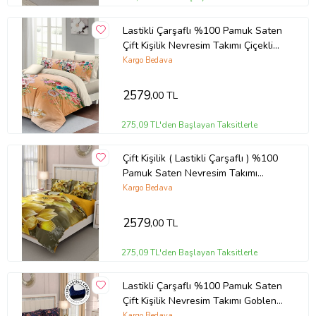
Lastikli Çarşaflı %100 Pamuk Saten
Çift Kişilik Nevresim Takımı Çiçekli
Turuncu
Kargo Bedava
2579
,00 TL
275,09 TL'den Başlayan Taksitlerle
Çift Kişilik ( Lastikli Çarşaflı ) %100
Pamuk Saten Nevresim Takımı
Yellow Flowers
Kargo Bedava
2579
,00 TL
275,09 TL'den Başlayan Taksitlerle
Lastikli Çarşaflı %100 Pamuk Saten
Çift Kişilik Nevresim Takımı Goblen
Çiçekleri
Kargo Bedava