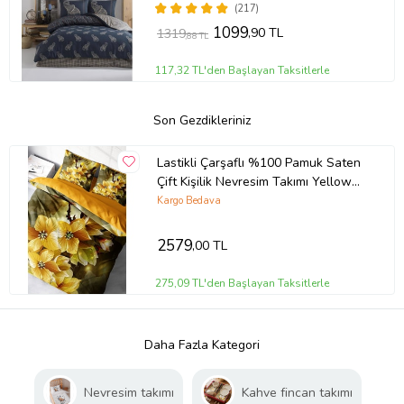
(217)
1099
,90 TL
1319
,88 TL
117,32 TL'den Başlayan Taksitlerle
Son Gezdikleriniz
Lastikli Çarşaflı %100 Pamuk Saten
Çift Kişilik Nevresim Takımı Yellow
Flowers
Kargo Bedava
2579
,00 TL
275,09 TL'den Başlayan Taksitlerle
Daha Fazla Kategori
Nevresim takımı
Kahve fincan takımı