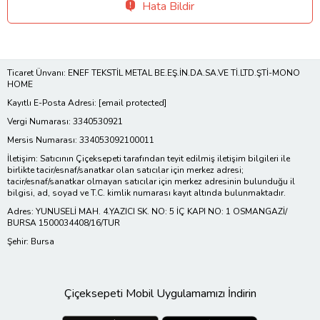
Hata Bildir
Ticaret Ünvanı: ENEF TEKSTİL METAL BE.EŞ.İN.DA.SA.VE Tİ.LTD.ŞTİ-MONO
HOME
Kayıtlı E-Posta Adresi:
[email protected]
Vergi Numarası: 3340530921
Mersis Numarası: 334053092100011
İletişim: Satıcının Çiçeksepeti tarafından teyit edilmiş iletişim bilgileri ile
birlikte tacir/esnaf/sanatkar olan satıcılar için merkez adresi;
tacir/esnaf/sanatkar olmayan satıcılar için merkez adresinin bulunduğu il
bilgisi, ad, soyad ve T.C. kimlik numarası kayıt altında bulunmaktadır.
Adres: YUNUSELİ MAH. 4.YAZICI SK. NO: 5 İÇ KAPI NO: 1 OSMANGAZİ/
BURSA 1500034408/16/TUR
Şehir: Bursa
Çiçeksepeti Mobil Uygulamamızı İndirin