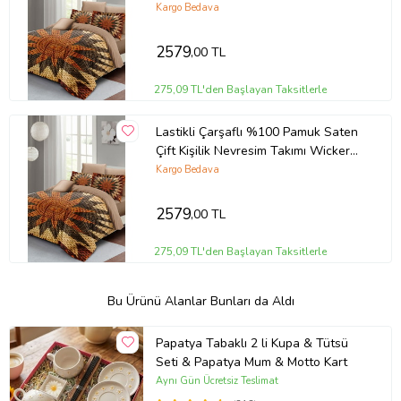
Flower
Kargo Bedava
2579
,00 TL
275,09 TL'den Başlayan Taksitlerle
Lastikli Çarşaflı %100 Pamuk Saten
Çift Kişilik Nevresim Takımı Wicker
Flower
Kargo Bedava
2579
,00 TL
275,09 TL'den Başlayan Taksitlerle
Bu Ürünü Alanlar Bunları da Aldı
Papatya Tabaklı 2 li Kupa & Tütsü
Seti & Papatya Mum & Motto Kart
Aynı Gün Ücretsiz Teslimat