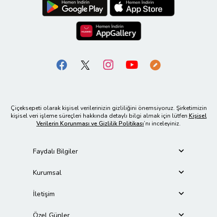
Çiçeksepeti olarak kişisel verilerinizin gizliliğini önemsiyoruz. Şirketimizin
kişisel veri işleme süreçleri hakkında detaylı bilgi almak için lütfen
Kişisel
Verilerin Korunması ve Gizlilik Politikası
’nı inceleyiniz.
Faydalı Bilgiler
Kurumsal
İletişim
Özel Günler