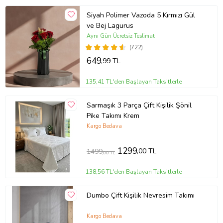
Siyah Polimer Vazoda 5 Kırmızı Gül
ve Bej Lagurus
Aynı Gün Ücretsiz Teslimat
(722)
649
,99 TL
135,41 TL'den Başlayan Taksitlerle
Sarmaşık 3 Parça Çift Kişilik Şönil
Pike Takımı Krem
Kargo Bedava
1299
,00 TL
1499
,00 TL
138,56 TL'den Başlayan Taksitlerle
Dumbo Çift Kişilik Nevresim Takımı
Kargo Bedava