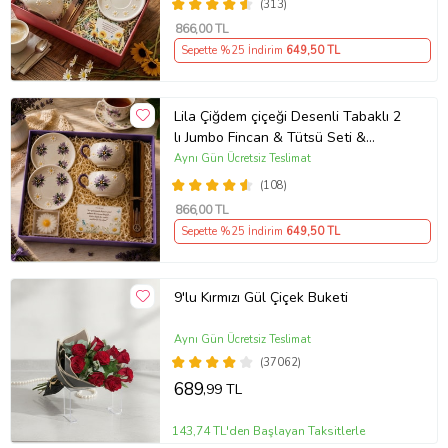
(313)
866
,00 TL
Sepette %25 İndirim
649
,50 TL
Lila Çiğdem çiçeği Desenli Tabaklı 2
lı Jumbo Fincan & Tütsü Seti &
Papatya Mum &
Aynı Gün Ücretsiz Teslimat
(108)
866
,00 TL
Sepette %25 İndirim
649
,50 TL
9'lu Kırmızı Gül Çiçek Buketi
Aynı Gün Ücretsiz Teslimat
(37062)
689
,99 TL
143,74 TL'den Başlayan Taksitlerle