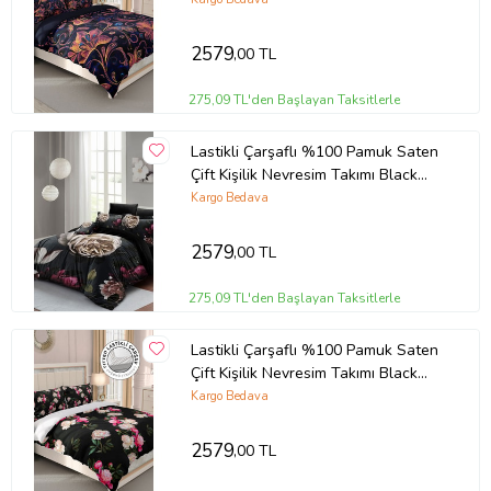
2579
,00 TL
275,09 TL'den Başlayan Taksitlerle
Lastikli Çarşaflı %100 Pamuk Saten
Çift Kişilik Nevresim Takımı Black
Flower
Kargo Bedava
2579
,00 TL
275,09 TL'den Başlayan Taksitlerle
Lastikli Çarşaflı %100 Pamuk Saten
Çift Kişilik Nevresim Takımı Black
Flower
Kargo Bedava
2579
,00 TL