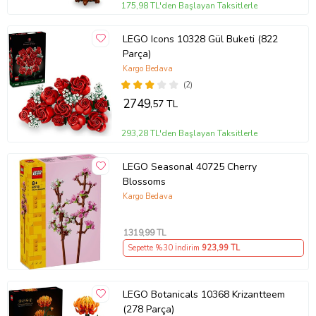
175,98 TL'den Başlayan Taksitlerle
LEGO Icons 10328 Gül Buketi (822
Parça)
Kargo Bedava
(2)
2749
,57 TL
293,28 TL'den Başlayan Taksitlerle
LEGO Seasonal 40725 Cherry
Blossoms
Kargo Bedava
1319
,99 TL
Sepette %30 İndirim
923
,99 TL
LEGO Botanicals 10368 Krizantteem
(278 Parça)