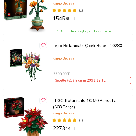
Kargo Bedava
(1)
1545
,69 TL
164,87 TL'den Başlayan Taksitlerle
Lego Botanicals Çiçek Buketi 10280
Kargo Bedava
3399
,00 TL
Sepette %12 İndirim
2991
,12 TL
LEGO Botanicals 10370 Ponsetya
(608 Parça)
Kargo Bedava
(1)
2273
,44 TL