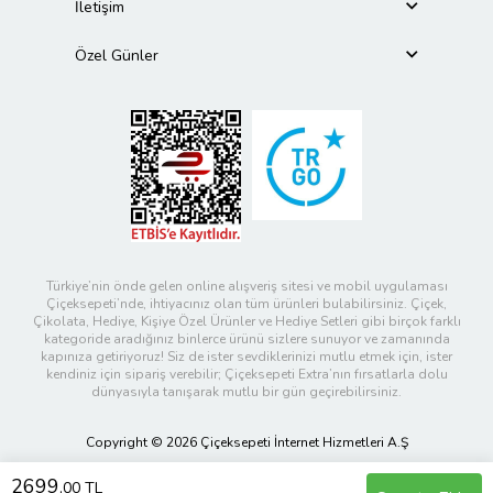
İletişim
Özel Günler
Türkiye’nin önde gelen online alışveriş sitesi ve mobil uygulaması
Çiçeksepeti’nde, ihtiyacınız olan tüm ürünleri bulabilirsiniz. Çiçek,
Çikolata, Hediye, Kişiye Özel Ürünler ve Hediye Setleri gibi birçok farklı
kategoride aradığınız binlerce ürünü sizlere sunuyor ve zamanında
kapınıza getiriyoruz! Siz de ister sevdiklerinizi mutlu etmek için, ister
kendiniz için sipariş verebilir; Çiçeksepeti Extra’nın fırsatlarla dolu
dünyasıyla tanışarak mutlu bir gün geçirebilirsiniz.
Copyright © 2026 Çiçeksepeti İnternet Hizmetleri A.Ş
2699
,00 TL