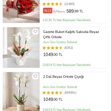
(21485)
%13
589
,99 TL
679
,99 TL
122,91 TL'den Başlayan Taksitlerle
Gazete Buket Kağıtlı Saksıda Beyaz
Çiftli Orkide
Aynı Gün Ücretsiz Teslimat
(6352)
1049
,00 TL
218,54 TL'den Başlayan Taksitlerle
2 Dal Beyaz Orkide Çiçeği
Aynı Gün Ücretsiz Teslimat
(99999+)
1049
,00 TL
218,54 TL'den Başlayan Taksitlerle