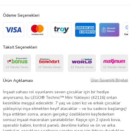
Ödeme Seçenekleri
Taksit Seçenekleri
Ürün Açıklaması
Ürün Güvenliği Bilgileri
İnşaat sahası rol oyunlarını seven çocuklar için bir hediye
arıyorsanız, bu LEGO® Technic™ Mini Yükleyici (42116) onları
kesinlikle meşgul edecektir. 7 yaş ve üzeri kız ve erkek çocuklar
yükleyiciyi inşa etmekten keyif alacaklar – ve bu sadece başlangıç!
İnşa ettikten sonra, aracın gerçekçi özelliklerini keşfederken
sonsuz inşaat maceraları yaratabilirler. Kepçe için 2 işlevli kova,
operatör kabini, kontrol paneli, devrilme kafesi ve ön ve arka
lambalar, çocuklara saatlerce yaratıcı oyun için ihtiyaç duydukları