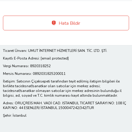
Hata Bildir
Ticaret Ünvanı: UMUT İNTERNET HİZMETLERİ SAN. TİC. LTD. ŞTİ.
Kayıtlı E-Posta Adresi:
[email protected]
Vergi Numarası: 8920318252
Mersis Numarası: 0892031825200011
İletişim: Satıcının Çiçeksepeti tarafından teyit edilmiş iletişim bilgileri ile
birlikte tacir/esnaf/sanatkar olan satıcılar için merkez adresi;
tacir/esnaf/sanatkar olmayan satıcılar için merkez adresinin bulunduğu il
bilgisi, ad, soyad ve T.C. kimlik numarası kayıt altında bulunmaktadır.
Adres: ORUÇREİS MAH. VADİ CAD. ISTANBUL TICARET SARAYI NO: 108 İÇ
KAPI NO: 44 ESENLER/ İSTANBUL 1500047242/342/TUR
Şehir: İstanbul