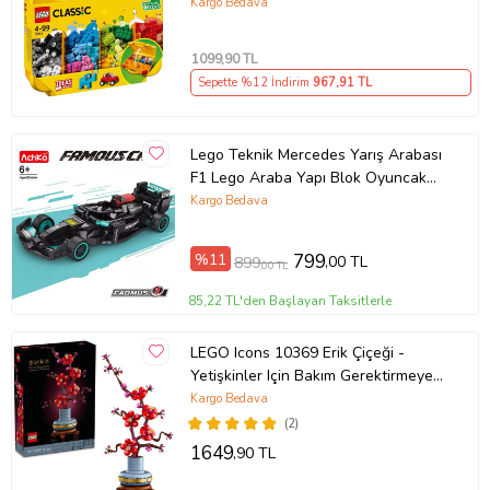
Kargo Bedava
1099
,90 TL
Sepette %12 İndirim
967
,91 TL
Lego Teknik Mercedes Yarış Arabası
F1 Lego Araba Yapı Blok Oyuncak
Araba - 237 Parça (Siyah)
Kargo Bedava
%11
799
,00 TL
899
,00 TL
85,22 TL'den Başlayan Taksitlerle
LEGO Icons 10369 Erik Çiçeği -
Yetişkinler Için Bakım Gerektirmeyen
Dekoratif Bitki Yapım Seti (327
Kargo Bedava
Parça)
(2)
1649
,90 TL