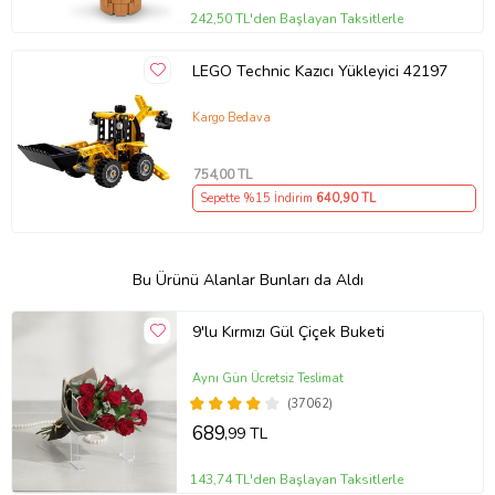
242,50 TL'den Başlayan Taksitlerle
LEGO Technic Kazıcı Yükleyici 42197
Kargo Bedava
754
,00 TL
Sepette %15 İndirim
640
,90 TL
Bu Ürünü Alanlar Bunları da Aldı
9'lu Kırmızı Gül Çiçek Buketi
Aynı Gün Ücretsiz Teslimat
(37062)
689
,99 TL
143,74 TL'den Başlayan Taksitlerle