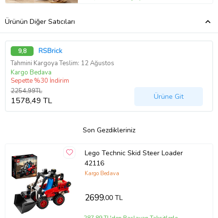
Ürünün Diğer Satıcıları
RSBrick
9,8
Tahmini Kargoya Teslim: 12 Ağustos
Kargo Bedava
Sepette %30 İndirim
2254,99TL
Ürüne Git
1578,49 TL
Son Gezdikleriniz
Lego Technic Skid Steer Loader
42116
Kargo Bedava
2699
,00 TL
287,89 TL'den Başlayan Taksitlerle