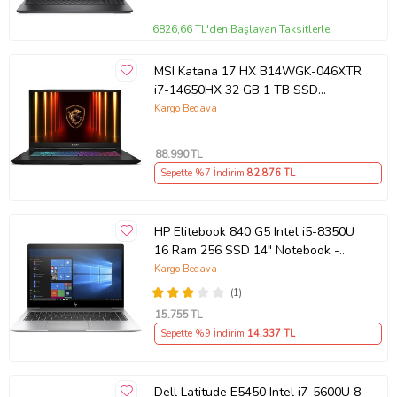
6826,66 TL'den Başlayan Taksitlerle
MSI Katana 17 HX B14WGK-046XTR
i7-14650HX 32 GB 1 TB SSD
RTX5070 17.3" QHD Gaming Laptop
Kargo Bedava
Outlet
88.990
TL
Sepette %7 İndirim
82.876
TL
HP Elitebook 840 G5 Intel i5-8350U
16 Ram 256 SSD 14" Notebook -
Outlet
Kargo Bedava
(1)
15.755
TL
Sepette %9 İndirim
14.337
TL
Dell Latitude E5450 Intel i7-5600U 8