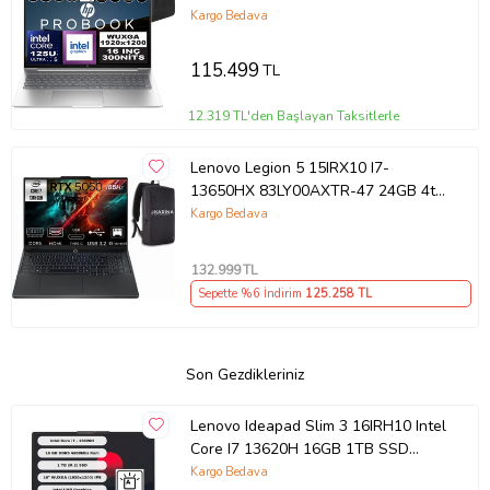
Aı Boost 16" Wuxga IPS Freedos
Kargo Bedava
Taşınabilir Bilgisayar A23BKEAF16 +
Zetta Çanta
115.499
TL
12.319 TL'den Başlayan Taksitlerle
Lenovo Legion 5 15IRX10 I7-
13650HX 83LY00AXTR-47 24GB 4tb
RTX5060 8gb W11PRO 15.3"
Kargo Bedava
Wuxga Gaming Laptop
132.999
TL
Sepette %6 İndirim
125.258
TL
Son Gezdikleriniz
Lenovo Ideapad Slim 3 16IRH10 Intel
Core I7 13620H 16GB 1TB SSD
Freedos 16" FHD Taşınabilir
Kargo Bedava