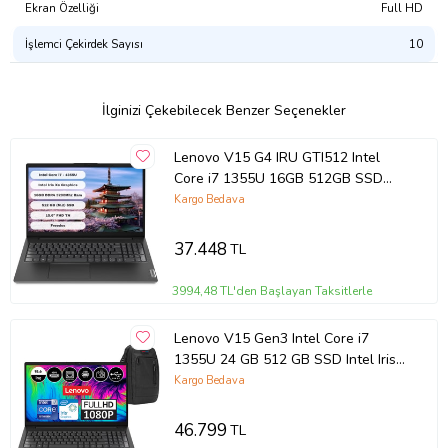
Ekran Özelliği
Full HD
İşlemci Çekirdek Sayısı
10
İlginizi Çekebilecek Benzer Seçenekler
Lenovo V15 G4 IRU GTI512 Intel
Core i7 1355U 16GB 512GB SSD
Freedos 15.6” FHD 83A100HXTR
Kargo Bedava
37.448
TL
3994,48 TL'den Başlayan Taksitlerle
Lenovo V15 Gen3 Intel Core i7
1355U 24 GB 512 GB SSD Intel Iris
X? Freedos 15.6" FHD Taşınabilir
Kargo Bedava
Bilgisayar 83A1003NTXW04 +
Weblegelsin Çanta
46.799
TL