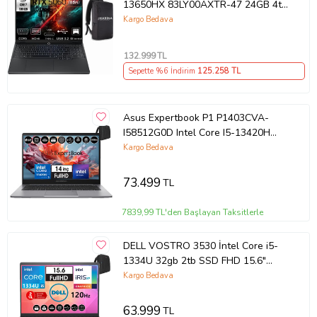
13650HX 83LY00AXTR-47 24GB 4tb
RTX5060 8gb W11PRO 15.3"
Kargo Bedava
Wuxga Gaming Laptop
132.999
TL
Sepette %6 İndirim
125.258
TL
Asus Expertbook P1 P1403CVA-
I58512G0D Intel Core I5-13420H
40GB Ddr5 256GB SSD
Kargo Bedava
WINDOWS11HOME 14" Fhd Intel
UHD Taşınabilir Bilgisayar
73.499
TL
WXI58512G0DH21+ZETTAÇANTA
7839,99 TL'den Başlayan Taksitlerle
DELL VOSTRO 3530 İntel Core i5-
1334U 32gb 2tb SSD FHD 15.6"
120HZ W11Home
Kargo Bedava
WN1611PVNB352034+ZettaÇanta
63.999
TL