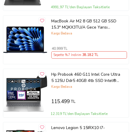
4991,97 TL'den Başlayan Taksitlerle
MacBook Air M2 8 GB 512 GB SSD
15.3" MQKX3TU/A Gece Yarısı
Outlet (Açıklamayı Okuyunuz)
Kargo Bedava
40.999
TL
Sepette %7 İndirim
38.182
TL
Hp Probook 460 G11 Intel Core Ultra
5 125U Ddr5 40GB 4tb SSD Intel®
Aı Boost 16" Wuxga IPS Freedos
Kargo Bedava
Taşınabilir Bilgisayar A23BKEAF16 +
Zetta Çanta
115.499
TL
12.319 TL'den Başlayan Taksitlerle
Lenovo Legion 5 15IRX10 I7-