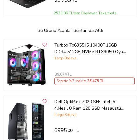
23.755
TL
2533,86 TL'den Başlayan Taksitlerle
Bu Ürünü Alanlar Bunları da Aldı
Turbox Tx6355 i5 10400F 16GB
DDR4 512GB NVMe RTX3050 Oyun
Hazır Sistem
Kargo Bedava
39.074
TL
Sepette %7 İndirim
36.475
TL
Dell OptiPlex 7020 SFF Intel i5-
4.Nesil 8 Ram 128 SSD Masaüstü
Bilgisayar - Outlet
Kargo Bedava
6995
,00 TL