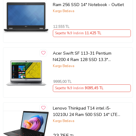
Ram 256 SSD 14" Notebook - Outlet
Kargo Bedava
12.555
TL
Sepette %9 İndirim
11.425
TL
Acer Swift SF 113-31 Pentium
N4200 4 Ram 128 SSD 13.3"
Notebook - Outlet
Kargo Bedava
9995
,00 TL
Sepette %9 İndirim
9095
,45 TL
Lenovo Thinkpad T14 intel i5-
10210U 24 Ram 500 SSD 14" LTE
(Sim Kartlı) Notebook - Outlet
Kargo Bedava