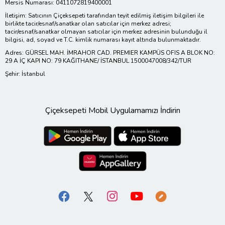
Mersis Numarası: 0411072819400001
İletişim: Satıcının Çiçeksepeti tarafından teyit edilmiş iletişim bilgileri ile
birlikte tacir/esnaf/sanatkar olan satıcılar için merkez adresi;
tacir/esnaf/sanatkar olmayan satıcılar için merkez adresinin bulunduğu il
bilgisi, ad, soyad ve T.C. kimlik numarası kayıt altında bulunmaktadır.
Adres: GÜRSEL MAH. İMRAHOR CAD. PREMIER KAMPÜS OFIS A BLOK NO:
29 A İÇ KAPI NO: 79 KAĞITHANE/ İSTANBUL 1500047008/342/TUR
Şehir: İstanbul
Çiçeksepeti Mobil Uygulamamızı İndirin