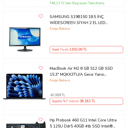
746,13 TL'den Başlayan Taksitlerle
SAMSUNG S19B150 18.5 İNÇ
WİDESCREEN SİYAH 2 EL LED
MONİTÖR
Kargo Bedava
Sepet Fiyatı
1302
,00 TL
MacBook Air M2 8 GB 512 GB SSD
15.3" MQKX3TU/A Gece Yarısı
Outlet (Açıklamayı Okuyunuz)
Kargo Bedava
40.999
TL
Sepette %7 İndirim
38.182
TL
Hp Probook 460 G11 Intel Core Ultra
5 125U Ddr5 40GB 4tb SSD Intel®