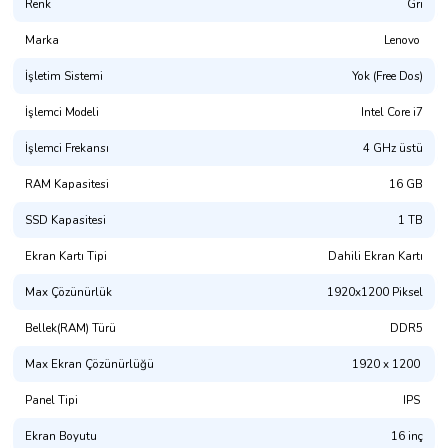
Renk
Gri
Marka
Lenovo
İşletim Sistemi
Yok (Free Dos)
İşlemci Modeli
Intel Core i7
İşlemci Frekansı
4 GHz üstü
RAM Kapasitesi
16 GB
SSD Kapasitesi
1 TB
Ekran Kartı Tipi
Dahili Ekran Kartı
Max Çözünürlük
1920x1200 Piksel
Bellek(RAM) Türü
DDR5
Max Ekran Çözünürlüğü
1920 x 1200
Panel Tipi
IPS
Ekran Boyutu
16 inç