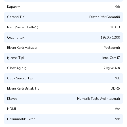
Kapasite
Yok
Garanti Tipi
Distribütör Garantili
Ram (Sistem Belleği)
16 GB
Çözünürlük
1920 x 1200
Ekran Kartı Hafızası
Paylaşımlı
İşlemci Tipi
Intel Core i7
Cihaz Ağırlığı
2 kg ve Altı
Optik Sürücü Tipi
Yok
Ekran Kartı Bellek Tipi
DDR5
Klavye
Numerik Tuşlu Aydınlatmalı
HDMI
Var
Dokunmatik Ekran
Yok