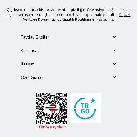
Çiçeksepeti olarak kişisel verilerinizin gizliliğini önemsiyoruz. Şirketimizin
kişisel veri işleme süreçleri hakkında detaylı bilgi almak için lütfen
Kişisel
Verilerin Korunması ve Gizlilik Politikası
’nı inceleyiniz.
Faydalı Bilgiler
Kurumsal
İletişim
Özel Günler