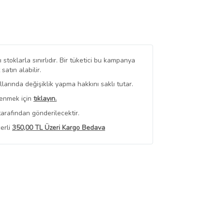
stoklarla sınırlıdır. Bir tüketici bu kampanya
tın alabilir.
arında değişiklik yapma hakkını saklı tutar.
renmek için
tıklayın.
arafından gönderilecektir.
erli
350,00 TL Üzeri Kargo Bedava
 Görüntüle
iyat bilgileri, satıcı tarafından