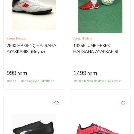
Kargo Bedava
Kargo Bedava
2800 MP GENÇ HALSAHA
13258 JUMP ERKEK
AYAKKABISI (Beyaz)
HALISAHA AYAKKABISI
999
1499
,00 TL
,00 TL
106,56 TL'den Başlayan Taksitlerle
159,89 TL'den Başlayan Taksitlerle