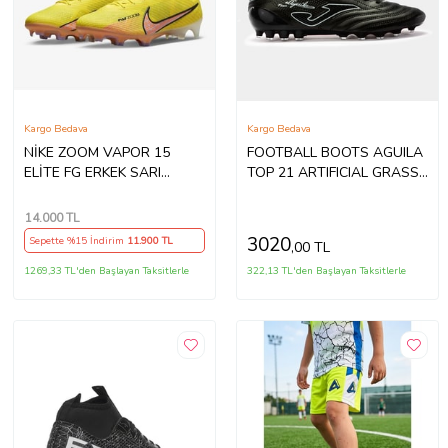
Kargo Bedava
Kargo Bedava
NİKE ZOOM VAPOR 15
FOOTBALL BOOTS AGUILA
ELİTE FG ERKEK SARI
TOP 21 ARTIFICIAL GRASS
KRAMPON DJ4978780 P-93
BLACK (Siyah)
14.000
TL
3020
Sepette %15 İndirim
11.900
TL
,00 TL
1269,33 TL'den Başlayan Taksitlerle
322,13 TL'den Başlayan Taksitlerle