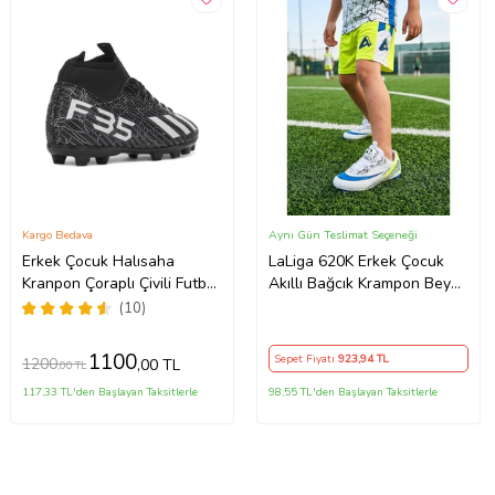
Kargo Bedava
Aynı Gün Teslimat Seçeneği
Erkek Çocuk Halısaha
LaLiga 620K Erkek Çocuk
Kranpon Çoraplı Çivili Futbol
Akıllı Bağcık Krampon Beyaz
Spor Ayakkabısı F35KR
- Mavi
(10)
(Siyah - Beyaz)
1100
Sepet Fiyatı
923
,94 TL
1200
,00 TL
,00 TL
117,33 TL'den Başlayan Taksitlerle
98,55 TL'den Başlayan Taksitlerle