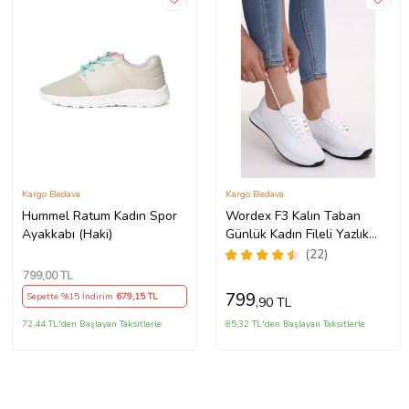
Kargo Bedava
Kargo Bedava
Hummel Ratum Kadın Spor
Wordex F3 Kalın Taban
Ayakkabı (Haki)
Günlük Kadın Fileli Yazlık
Sneaker Spor Ayakkabı
(22)
(Beyaz)
799
,00 TL
799
Sepette %15 İndirim
679
,15 TL
,90 TL
72,44 TL'den Başlayan Taksitlerle
85,32 TL'den Başlayan Taksitlerle