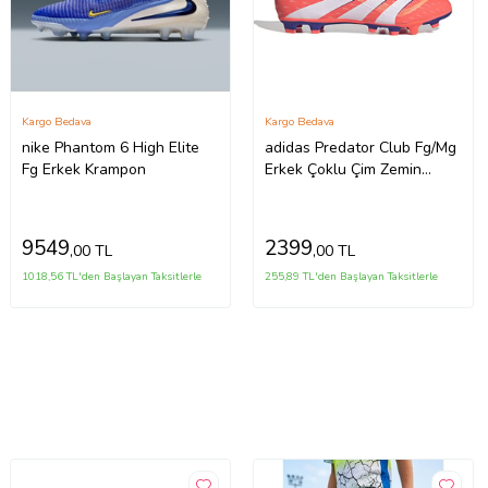
Kargo Bedava
Kargo Bedava
nike Phantom 6 High Elite
adidas Predator Club Fg/Mg
Fg Erkek Krampon
Erkek Çoklu Çim Zemin
Kramponu JH8846 Turuncu
9549
2399
,00 TL
,00 TL
1018,56 TL'den Başlayan Taksitlerle
255,89 TL'den Başlayan Taksitlerle