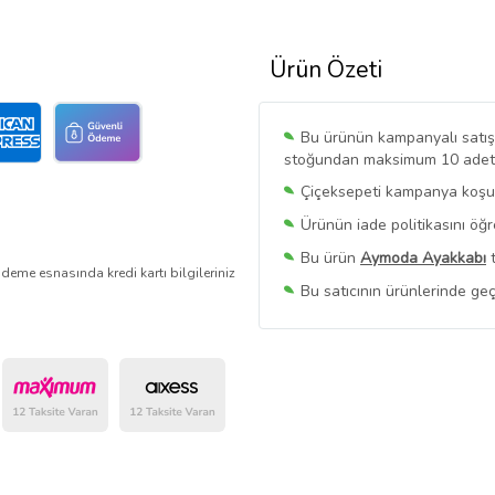
Ürün Özeti
Bu ürünün kampanyalı satışı 
stoğundan maksimum 10 adet sa
Çiçeksepeti kampanya koşull
Ürünün iade politikasını öğ
Bu ürün
Aymoda Ayakkabı
t
deme esnasında kredi kartı bilgileriniz
Bu satıcının ürünlerinde geç
Bu Satıcının
Tüm Ürünlerini
Ürün sayfasında gördüğünüz f
belirlenmektedir.