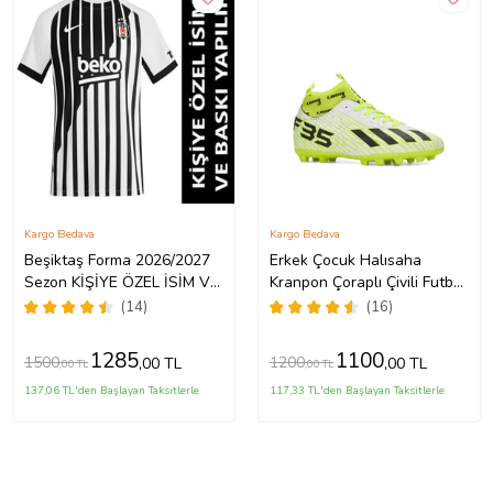
Kargo Bedava
Kargo Bedava
Beşiktaş Forma 2026/2027
Erkek Çocuk Halısaha
Sezon KİŞİYE ÖZEL İSİM VE
Kranpon Çoraplı Çivili Futbol
NUMARA BASKILI Yetişkin
Spor Ayakkabısı F35KR
(14)
(16)
Futbol Forması SS6 (Siyah -
(Sarı-Beyaz)
Beyaz)
1285
1100
1500
1200
,00 TL
,00 TL
,00 TL
,00 TL
137,06 TL'den Başlayan Taksitlerle
117,33 TL'den Başlayan Taksitlerle