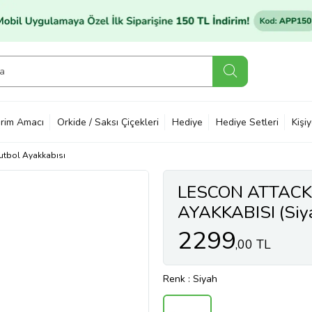
rim Amacı
Orkide / Saksı Çiçekleri
Hediye
Hediye Setleri
Kişi
utbol Ayakkabısı
LESCON ATTACK
AYAKKABISI (Siy
2299
,00 TL
Renk
: Siyah