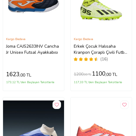
Kargo Bedava
Kargo Bedava
Joma CAJS2633INV Cancha
Erkek Çocuk Halısaha
Jr Unisex Futsal Ayakkabısı
Kranpon Çoraplı Çivili Futbol
Spor Ayakkabısı F35KR
(16)
(Sarı-Beyaz)
1100
1623
1200
,00 TL
,00 TL
,00 TL
173,12 TL'den Başlayan Taksitlerle
117,33 TL'den Başlayan Taksitlerle