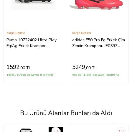
Kargo Bedava
Kargo Bedava
Puma 10722402 Ultra Play
adidas F50 Pro Fg Erkek Çim
Fg/Ag Erkek Krampon
Zemin Kramponu IE0597
(Siyah)
Kırmızı
1592
5249
,00 TL
,00 TL
169,81 TL'den Başlayan Taksitlerle
559,89 TL'den Başlayan Taksitlerle
Bu Ürünü Alanlar Bunları da Aldı