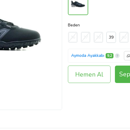
Beden
36
37
38
39
40
Aymoda Ayakkabı
9,2
Sep
Hemen Al