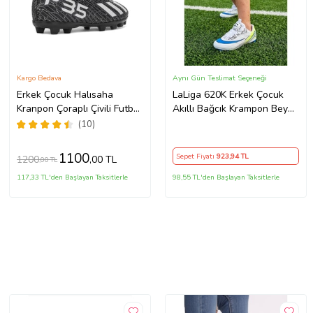
Kargo Bedava
Aynı Gün Teslimat Seçeneği
Erkek Çocuk Halısaha
LaLiga 620K Erkek Çocuk
Kranpon Çoraplı Çivili Futbol
Akıllı Bağcık Krampon Beyaz
Spor Ayakkabısı F35KR
- Mavi
(10)
(Siyah - Beyaz)
1100
Sepet Fiyatı
923
,94 TL
1200
,00 TL
,00 TL
117,33 TL'den Başlayan Taksitlerle
98,55 TL'den Başlayan Taksitlerle