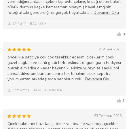
vermediğimi anladım çeken kişi öyle çekmiş ki sağ olsun buket
büyük durmuş keşke kameraman olsaymış.hayal ettiğiniz
fotoğraftaki gönderdiğiniz gerçek hayattaki a
Z*** u***
BALIKESİR
0
25 Aralık 2025
oncelikle saticiya cok cok tesekkur ederim, ciceklerim cook
guzel saglam ve canli geldi hizli teslimat dogum gunu hediyesi
olarak almisdim o kadar beyendiki elinize yureynize saglik bol
sansal dilyorum bundan sonra tek tercihim cicek sepeti ,
yorum yazan arkadaşlarda sagolsun cok
C*** A***
İSTANBUL-AVRUPA
1
23 Temmuz 2026
Çicek büketinin hazırlanişi temiz ve itina ile yapılmış , çicekler