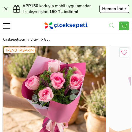
Çiçeksepeti.com
Çiçek
Gül
TREND TASARIM