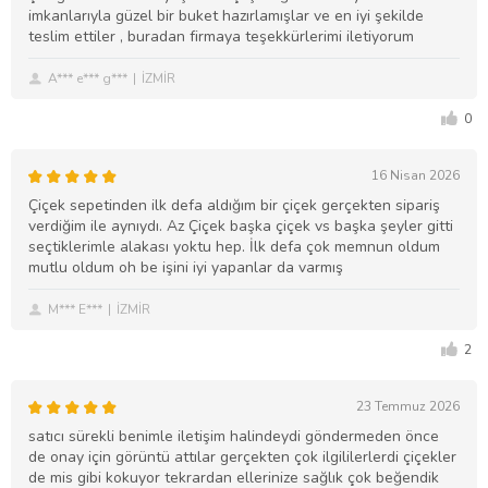
imkanlarıyla güzel bir buket hazırlamışlar ve en iyi şekilde
teslim ettiler , buradan firmaya teşekkürlerimi iletiyorum
A*** e*** g***
İZMİR
0
16 Nisan 2026
Çiçek sepetinden ilk defa aldığım bir çiçek gerçekten sipariş
verdiğim ile aynıydı. Az Çiçek başka çiçek vs başka şeyler gitti
seçtiklerimle alakası yoktu hep. İlk defa çok memnun oldum
mutlu oldum oh be işini iyi yapanlar da varmış
M*** E***
İZMİR
2
23 Temmuz 2026
satıcı sürekli benimle iletişim halindeydi göndermeden önce
de onay için görüntü attılar gerçekten çok ilgililerlerdi çiçekler
de mis gibi kokuyor tekrardan ellerinize sağlık çok beğendik