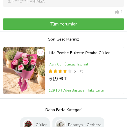
F*** C***
ANTALYA
1
Tüm Yorumlar
Son Gezdikleriniz
Lila Pembe Bukette Pembe Güller
Aynı Gün Ücretsiz Teslimat
(2306)
619
,99 TL
129,16 TL'den Başlayan Taksitlerle
Daha Fazla Kategori
Güller
Papatya - Gerbera