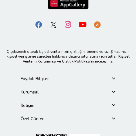
Çiçeksepeti olarak kişisel verilerinizin gizliliğini önemsiyoruz. Şirketimizin
kişisel veri işleme süreçleri hakkında detaylı bilgi almak için lütfen
Kişisel
Verilerin Korunması ve Gizlilik Politikası
’nı inceleyiniz.
Faydalı Bilgiler
Kurumsal
İletişim
Özel Günler