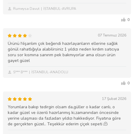
Rumeysa Davut
İSTANBUL-AVRUPA
0
07 Temmuz 2026
Ürünü Nişanlım çok beğendi hazırlayanların ellerine sağlık
gönül rahatlığıyla alabilirsiniz 1 yıldızı neden kırdım satıcıya
soru sor kısmına sanırım pek bakmıyorlar ama olsun ürün
gayet güzel
S*** B***
İSTANBUL-ANADOLU
0
17 Şubat 2026
Yorumlara bakıp tedirgin olsam da,güller o kadar canlı, o
kadar güzel ve özenli hazırlanmış ki,zamanından öncesinde
yerine ulaşması da fazladan yıldızı hakkediyor. Fiyatına göre
de gerçekten güzel.. Teşekkür ederim çiçek sepeti 🫠