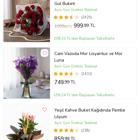
Gül Buketi
her su değişiminde sapları 0.5-1 cm kadar tekrar kesin. Ayrıca, suyu
Aynı Gün Ücretsiz Teslimat
klorsuz ve dinlenmiş su ile değiştirmek çiçeklerinizin ömrünü
uzatmanızı sağlayacaktır. Solan veya kuruyan çiçekleri temizleyerek
(2425)
diğer çiçeklerin daha uzun süre taze kalmasını sağlayabilirsiniz.
999
,99 TL
1099
,00 TL
Stok durumuna göre ürünlerde ufak değişiklikler olabilir.
208,33 TL'den Başlayan Taksitlerle
Ürün Kodu:
vbt1799
Cam Vazoda Mor Lisyantus ve Mor
Luna
Aynı Gün Ücretsiz Teslimat
(1432)
749
,99 TL
156,24 TL'den Başlayan Taksitlerle
Yeşil Kahve Buket Kağıdında Pembe
Lilyum
Aynı Gün Ücretsiz Teslimat
(238)
859
,99 TL