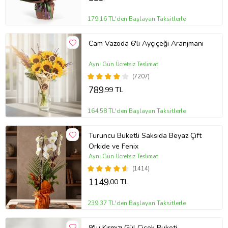
179,16 TL'den Başlayan Taksitlerle
Cam Vazoda 6'lı Ayçiçeği Aranjmanı
Aynı Gün Ücretsiz Teslimat
(7207)
789
,99 TL
164,58 TL'den Başlayan Taksitlerle
Turuncu Buketli Saksıda Beyaz Çift
Orkide ve Fenix
Aynı Gün Ücretsiz Teslimat
(1414)
1149
,00 TL
239,37 TL'den Başlayan Taksitlerle
9'lu Kırmızı Gül Çiçek Buketi