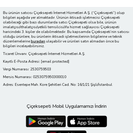
Bu ürünün satıcısı Çiçeksepeti İnternet Hizmetleri A.Ş. (“Çiçeksepeti”) olup
bilgileri aşağıda yer almaktadır. Ürünün iktisadi işletmecisi Çiçeksepeti
olabileceği gibi bazı durumlarda satıcı Çiçeksepeti olsa bile, ürünün
imalatçısı/ithalatçısı/yetkili temsilcisi/ifa hizmet sağlayıcısı Çiçeksepeti
haricindeki 3. kişiler de olabilmektedir. Bu kapsamda Çiçeksepeti’nin satıcısı
olduğu ürünlere, bu ürünlerin iktisadi işletmecilerinin bilgilerine ve teknik
düzenlemelerine
buradan
ulaşabilir ve ürünleri satın almadan önce bu
bilgileri inceleyebilirsiniz.
Ticaret Ünvanı: Çiçeksepeti İnternet Hizmetleri A.Ş.
Kayıtlı E-Posta Adresi:
[email protected]
Vergi Numarası: 2530759503
Mersis Numarası: 0253075950300010
Adres: Esentepe Mah. Kore Şehitleri Cad. No: 16/1/21 Şişli/İstanbul
Çiçeksepeti Mobil Uygulamamızı İndirin