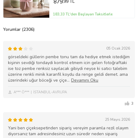
879
,99 TL
183,33 TL'den Başlayan Taksitlerle
Yorumlar (2306)
05 Ocak 2026
görseldeki güllerin pembe tonu tam da hediye etmek istediğim
kişinin sevdiği tondaydi kontrol etmem icin gelen fotoğraftaki
ise toz pembe renksiz sayılacak gibiydi neyse ki satıcı talebim
üzerine renkli minik karanfil koydu da renge geldi demet. ama
üzerindeki uğur böceği ve çiçe
A*** Ö***
İSTANBUL-AVRUPA
3
25 Mayıs 2026
Yani ben çiçeksepetinden sipariş vereyim paramla rezil olayım
diyorsanız tam adresindesiniz uzun süredir neden sipariş