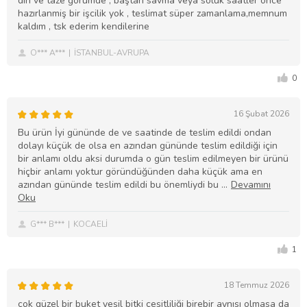
diri ve taze görümde , baştan savma veya soluk saatler önce
hazırlanmiş bir işcilik yok , teslimat süper zamanlama,memnum
kaldım , tsk ederim kendilerine
O*** A***
İSTANBUL-AVRUPA
0
16 Şubat 2026
Bu ürün İyi gününde de ve saatinde de teslim edildi ondan
dolayı küçük de olsa en azından gününde teslim edildiği için
bir anlamı oldu aksi durumda o gün teslim edilmeyen bir ürünü
hiçbir anlamı yoktur göründüğünden daha küçük ama en
azından gününde teslim edildi bu önemliydi bu
G*** B***
KOCAELİ
1
18 Temmuz 2026
çok güzel bir buket yeşil bitki çeşitliliği birebir aynısı olmasa da