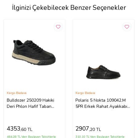
İlginizi Çekebilecek Benzer Seçenekler
Kargo Bedava
Kargo Bedava
Bulldozer 250209 Hakiki
Polaris 5 Nokta 109042.M
Deri Phlon Hafif Taban
5PR Erkek Rahat Ayakkabı
Günlük Erkek Ayakkabı
SİYAH
SİYAH
4353
2907
,60 TL
,20 TL
464,38 TL'den Başlayan Taksitlerle
310,10 TL'den Başlayan Taksitlerle