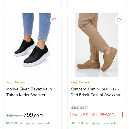
Kargo Bedava
Kargo Bedava
Moriva Siyah Beyaz Kalın
Komcero Kum Nubuk Hakiki
Taban Kadın Sneaker –
Deri Erkek Casual Ayakkabı
Bağcıklı Günlük Spor
6Y3318-179 M
Ayakkabı – Rahat Yürüyüş
4400
,00 TL
Ayakkabısı
799
Sepette %40 İndirim
2640
,00 TL
1500
,00 TL
,00 TL
85,22 TL'den Başlayan Taksitlerle
281,60 TL'den Başlayan Taksitlerle