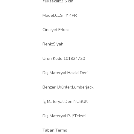
Yükseklik:3.5 cm
Model:CESTY 4PR
Cinsiyet:Erkek
Renk:Siyah
Ürün Kodu:101924720
Dış Materyal:Hakiki Deri
Benzer Ürünler:Lumberjack
İç Materyal:Deri NUBUK
Dış Materyal:PU/Tekstil
Taban:Termo