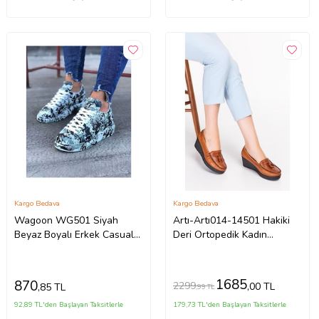
Kargo Bedava
Kargo Bedava
Wagoon WG501 Siyah
Artı-Artı014-14501 Hakiki
Beyaz Boyalı Erkek Casual
Deri Ortopedik Kadın
Ayakkabı (Çok Renkli-
Platform Topuk Ayakkabı
Lacivert)
(Taba)
1685
870
2299
,00 TL
,85 TL
,99 TL
92,89 TL'den Başlayan Taksitlerle
179,73 TL'den Başlayan Taksitlerle