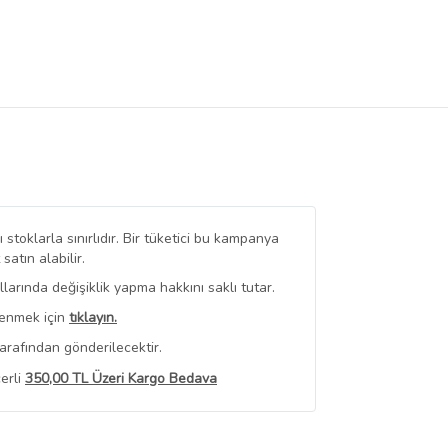
stoklarla sınırlıdır. Bir tüketici bu kampanya
tın alabilir.
arında değişiklik yapma hakkını saklı tutar.
renmek için
tıklayın.
arafından gönderilecektir.
erli
350,00 TL Üzeri Kargo Bedava
 Görüntüle
iyat bilgileri, satıcı tarafından