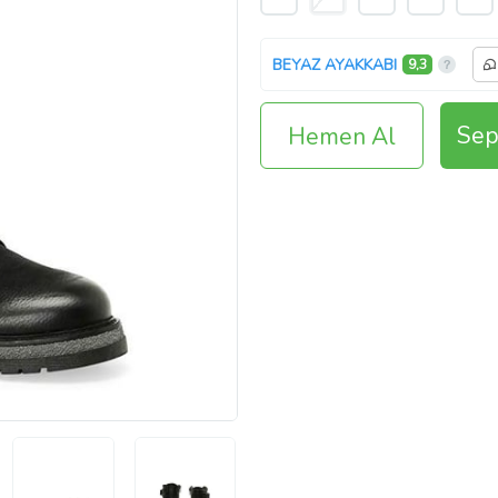
BEYAZ AYAKKABI
9,3
Sep
Hemen Al