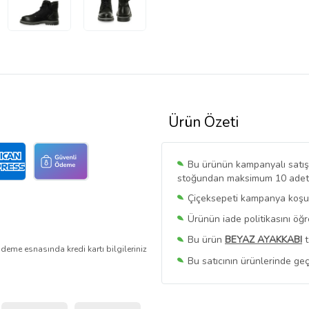
Ürün Özeti
Bu ürünün kampanyalı satışı 
stoğundan maksimum 10 adet sa
Çiçeksepeti kampanya koşull
Ürünün iade politikasını öğ
Bu ürün
BEYAZ AYAKKABI
t
deme esnasında kredi kartı bilgileriniz
Bu satıcının ürünlerinde geç
Bu Satıcının
Tüm Ürünlerini
Ürün sayfasında gördüğünüz f