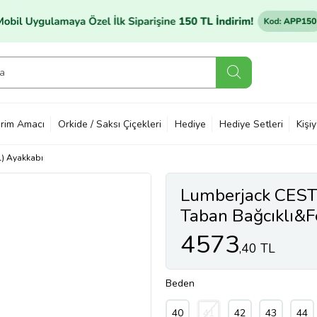
rim Amacı
Orkide / Saksı Çiçekleri
Hediye
Hediye Setleri
Kişi
) Ayakkabı
Lumberjack CES
Taban Bağcıklı&F
SİYAH
4573
,40 TL
Beden
40
41
42
43
44