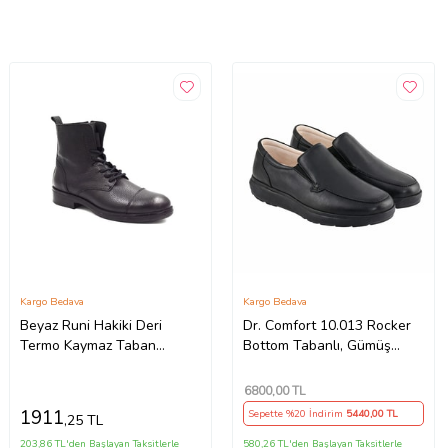
Kargo Bedava
Kargo Bedava
Beyaz Runi Hakiki Deri
Dr. Comfort 10.013 Rocker
Termo Kaymaz Taban
Bottom Tabanlı, Gümüş
Bağcıklı&Femuarlı Erkek
İyonlu Hakiki Deri Erkek
Postal Bot SİYAH
Ayakkabısı
6800
,00 TL
1911
Sepette %20 İndirim
5440
,00 TL
,25 TL
203,86 TL'den Başlayan Taksitlerle
580,26 TL'den Başlayan Taksitlerle