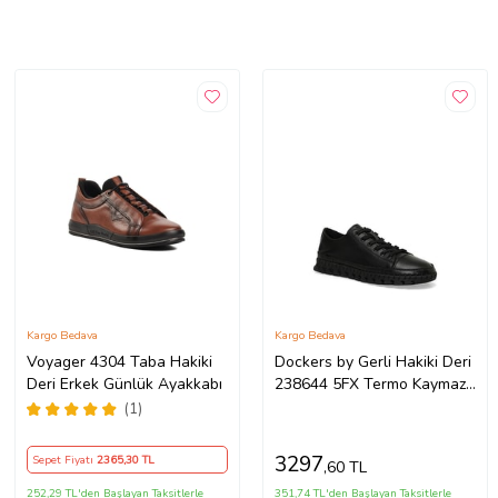
Kargo Bedava
Kargo Bedava
Voyager 4304 Taba Hakiki
Dockers by Gerli Hakiki Deri
Deri Erkek Günlük Ayakkabı
238644 5FX Termo Kaymaz
Taban Günlük Erkek
(1)
Ayakkabı SİYAH
3297
Sepet Fiyatı
2365
,30 TL
,60 TL
252,29 TL'den Başlayan Taksitlerle
351,74 TL'den Başlayan Taksitlerle