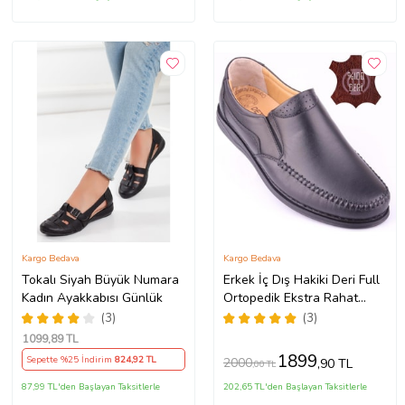
Kargo Bedava
Kargo Bedava
Tokalı Siyah Büyük Numara
Erkek İç Dış Hakiki Deri Full
Kadın Ayakkabısı Günlük
Ortopedik Ekstra Rahat
Günlük Ayakkabı DTC015
(3)
(3)
(Siyah)
1099
,89 TL
1899
Sepette %25 İndirim
824
,92 TL
2000
,90 TL
,00 TL
87,99 TL'den Başlayan Taksitlerle
202,65 TL'den Başlayan Taksitlerle