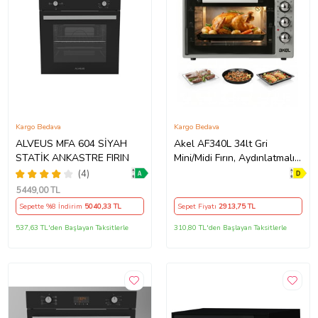
Kargo Bedava
Kargo Bedava
ALVEUS MFA 604 SİYAH
Akel AF340L 34lt Gri
STATİK ANKASTRE FIRIN
Mini/Midi Fırın, Aydınlatmalı,
Zaman Ayarlı, Izgara & Fırın,
(4)
2 Tepsi 1 Tel Izgara
5449
,00 TL
Sepette %8 İndirim
5040
,33 TL
Sepet Fiyatı
2913
,75 TL
537,63 TL'den Başlayan Taksitlerle
310,80 TL'den Başlayan Taksitlerle