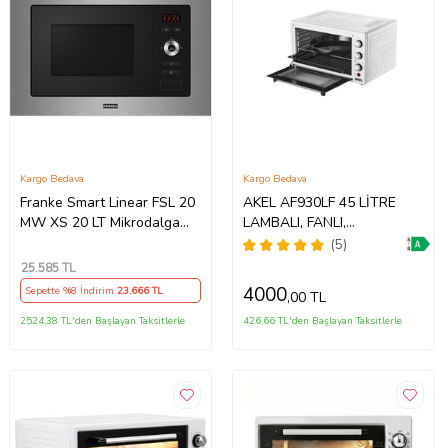
Kargo Bedava
Kargo Bedava
Franke Smart Linear FSL 20
AKEL AF930LF 45 LİTRE
MW XS 20 LT Mikrodalga
LAMBALI, FANLI,
Fırın
TERMOSTATLI, SAATLİ
(5)
FIRIN
25.585
TL
4000
Sepette %8 İndirim
23.666
TL
,00 TL
2524,38 TL'den Başlayan Taksitlerle
426,66 TL'den Başlayan Taksitlerle