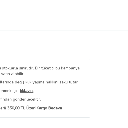
stoklarla sınırlıdır. Bir tüketici bu kampanya
tın alabilir.
arında değişiklik yapma hakkını saklı tutar.
renmek için
tıklayın.
fından gönderilecektir.
erli
350,00 TL Üzeri Kargo Bedava
 Görüntüle
iyat bilgileri, satıcı tarafından