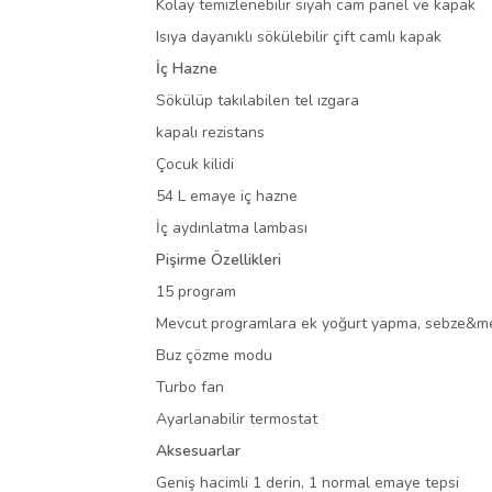
Kolay temizlenebilir siyah cam panel ve kapak
Isıya dayanıklı sökülebilir çift camlı kapak
İç Hazne
Sökülüp takılabilen tel ızgara
kapalı rezistans
Çocuk kilidi
54 L emaye iç hazne
İç aydınlatma lambası
Pişirme Özellikleri
15 program
Mevcut programlara ek yoğurt yapma, sebze&meyv
Buz çözme modu
Turbo fan
Ayarlanabilir termostat
Aksesuarlar
Geniş hacimli 1 derin, 1 normal emaye tepsi