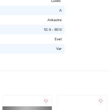
Luxell
A
Ankastre
51 lt - 60 lt
Evet
Var