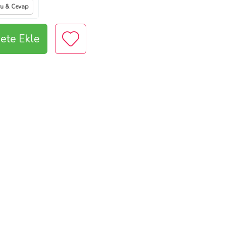
u & Cevap
ete Ekle