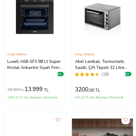
Kargo Bedava
Kargo Bedava
Luxell A68-SF3 88 Lt Süper
Akel Lambalı, Termostatlı,
Kristal Ankastre Siyah Fırın
Saatli, Çift Tepsili 32 Litre
New Series
Midi Fırın Af280l– Gri
(18)
13.999
3200
18.999
TL
,00 TL
TL
1493,22 TL'den Başlayan Taksitlerle
341,33 TL'den Başlayan Taksitlerle