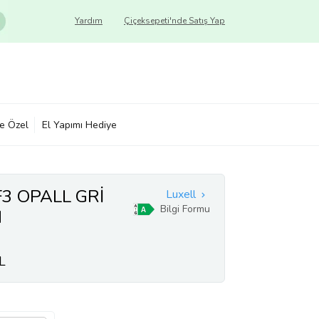
Yardım
Çiçeksepeti'nde Satış Yap
ye Özel
El Yapımı Hediye
3 OPALL GRİ
Luxell
Bilgi Formu
N
L