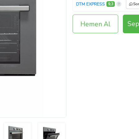
DTM EXPRESS
9,3
Sor
Sep
Hemen Al