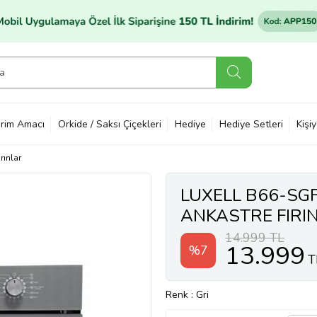
rim Amacı
Orkide / Saksı Çiçekleri
Hediye
Hediye Setleri
Kişi
ırınlar
LUXELL B66-SGF
ANKASTRE FIRI
14.999 TL
13.999
%7
T
Renk
: Gri