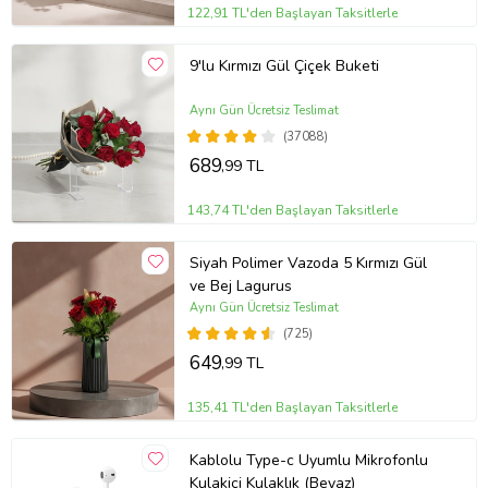
122,91 TL'den Başlayan Taksitlerle
9'lu Kırmızı Gül Çiçek Buketi
Aynı Gün Ücretsiz Teslimat
(37088)
689
,99 TL
143,74 TL'den Başlayan Taksitlerle
Siyah Polimer Vazoda 5 Kırmızı Gül
ve Bej Lagurus
Aynı Gün Ücretsiz Teslimat
(725)
649
,99 TL
135,41 TL'den Başlayan Taksitlerle
Kablolu Type-c Uyumlu Mikrofonlu
Kulakiçi Kulaklık (Beyaz)