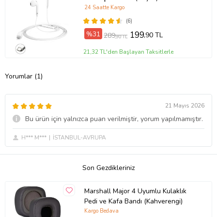
24 Saatte Kargo
(6)
%31
199
,90 TL
289
,90 TL
21,32 TL'den Başlayan Taksitlerle
Yorumlar (1)
21 Mayıs 2026
Bu ürün için yalnızca puan verilmiştir, yorum yapılmamıştır.
H*** M***
İSTANBUL-AVRUPA
Son Gezdikleriniz
Marshall Major 4 Uyumlu Kulaklık
Pedi ve Kafa Bandı (Kahverengi)
Kargo Bedava