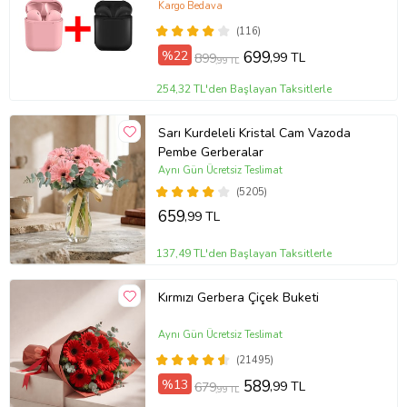
Bluetooth Kulaklık (Siyah-Pembe)
Kargo Bedava
(116)
%22
699
,99 TL
899
,99 TL
254,32 TL'den Başlayan Taksitlerle
Sarı Kurdeleli Kristal Cam Vazoda
Pembe Gerberalar
Aynı Gün Ücretsiz Teslimat
(5205)
659
,99 TL
137,49 TL'den Başlayan Taksitlerle
Kırmızı Gerbera Çiçek Buketi
Aynı Gün Ücretsiz Teslimat
(21495)
%13
589
,99 TL
679
,99 TL