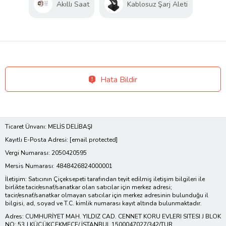
Akıllı Saat
Kablosuz Şarj Aleti
Hata Bildir
Ticaret Ünvanı: MELİS DELİBAŞI
Kayıtlı E-Posta Adresi:
[email protected]
Vergi Numarası: 2050420595
Mersis Numarası: 4848426824000001
İletişim: Satıcının Çiçeksepeti tarafından teyit edilmiş iletişim bilgileri ile
birlikte tacir/esnaf/sanatkar olan satıcılar için merkez adresi;
tacir/esnaf/sanatkar olmayan satıcılar için merkez adresinin bulunduğu il
bilgisi, ad, soyad ve T.C. kimlik numarası kayıt altında bulunmaktadır.
Adres: CUMHURİYET MAH. YILDIZ CAD. CENNET KORU EVLERI SITESI J BLOK
NO: 53 J KÜÇÜKÇEKMECE/ İSTANBUL 1500047027/342/TUR