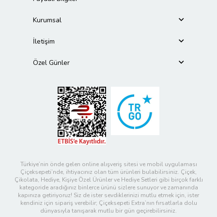
Kurumsal
İletişim
Özel Günler
Türkiye’nin önde gelen online alışveriş sitesi ve mobil uygulaması
Çiçeksepeti’nde, ihtiyacınız olan tüm ürünleri bulabilirsiniz. Çiçek,
Çikolata, Hediye, Kişiye Özel Ürünler ve Hediye Setleri gibi birçok farklı
kategoride aradığınız binlerce ürünü sizlere sunuyor ve zamanında
kapınıza getiriyoruz! Siz de ister sevdiklerinizi mutlu etmek için, ister
kendiniz için sipariş verebilir; Çiçeksepeti Extra’nın fırsatlarla dolu
dünyasıyla tanışarak mutlu bir gün geçirebilirsiniz.