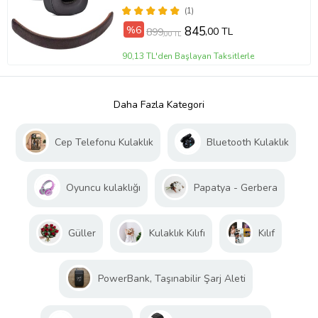
(1)
%6
845
,00 TL
899
,00 TL
90,13 TL'den Başlayan Taksitlerle
Daha Fazla Kategori
Cep Telefonu Kulaklık
Bluetooth Kulaklık
Oyuncu kulaklığı
Papatya - Gerbera
Güller
Kulaklık Kılıfı
Kılıf
PowerBank, Taşınabilir Şarj Aleti