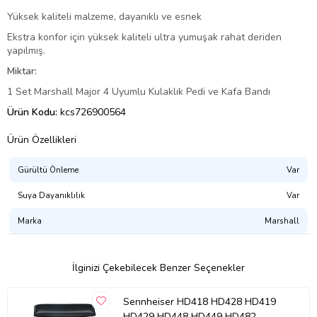
Yüksek kaliteli malzeme, dayanıklı ve esnek
Ekstra konfor için yüksek kaliteli ultra yumuşak rahat deriden
yapılmış.
Miktar:
1 Set Marshall Major 4 Uyumlu Kulaklık Pedi ve Kafa Bandı
Ürün Kodu:
kcs726900564
Ürün Özellikleri
Gürültü Önleme
Var
Suya Dayanıklılık
Var
Marka
Marshall
İlginizi Çekebilecek Benzer Seçenekler
Sennheiser HD418 HD428 HD419
HD429 HD448 HD449 HD482