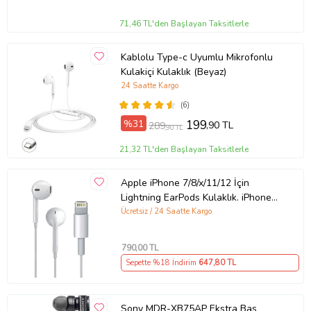
71,46 TL'den Başlayan Taksitlerle
Kablolu Type-c Uyumlu Mikrofonlu
Kulakiçi Kulaklık (Beyaz)
24 Saatte Kargo
(6)
%31
199
,90 TL
289
,90 TL
21,32 TL'den Başlayan Taksitlerle
Apple iPhone 7/8/x/11/12 İçin
Lightning EarPods Kulaklık. iPhone
7/8/x/xs/xr/11/11Pro/12/12Pro
Ücretsiz / 24 Saatte Kargo
Uyumlu Kulakiçi Kulaklık (TR
Garantili) (Beyaz)
790
,00 TL
Sepette %18 İndirim
647
,80 TL
Sony MDR-XB75AP Ekstra Bas