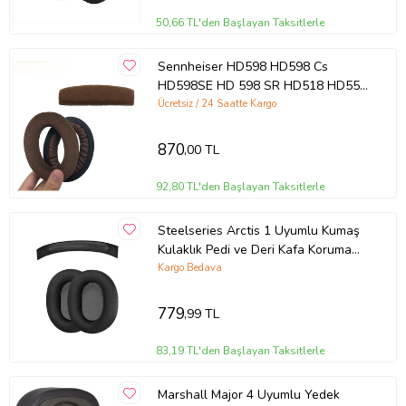
50,66 TL'den Başlayan Taksitlerle
Sennheiser HD598 HD598 Cs
HD598SE HD 598 SR HD518 HD558
HD595 HD599 HD569 HD579
Ücretsiz / 24 Saatte Kargo
Uyumlu Kulaklık Pedi ve Kafa Bandı
(Kahverengi)
870
,00 TL
92,80 TL'den Başlayan Taksitlerle
Steelseries Arctis 1 Uyumlu Kumaş
Kulaklık Pedi ve Deri Kafa Koruma
Bandı (Siyah)
Kargo Bedava
779
,99 TL
83,19 TL'den Başlayan Taksitlerle
Marshall Major 4 Uyumlu Yedek