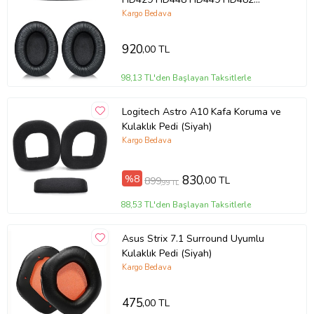
Uyumlu Kulaklık Pedi ve Kafa
Kargo Bedava
Koruma Bandı (Siyah)
920
,00 TL
98,13 TL'den Başlayan Taksitlerle
Logitech Astro A10 Kafa Koruma ve
Kulaklık Pedi (Siyah)
Kargo Bedava
%8
830
,00 TL
899
,99 TL
88,53 TL'den Başlayan Taksitlerle
Asus Strix 7.1 Surround Uyumlu
Kulaklık Pedi (Siyah)
Kargo Bedava
475
,00 TL