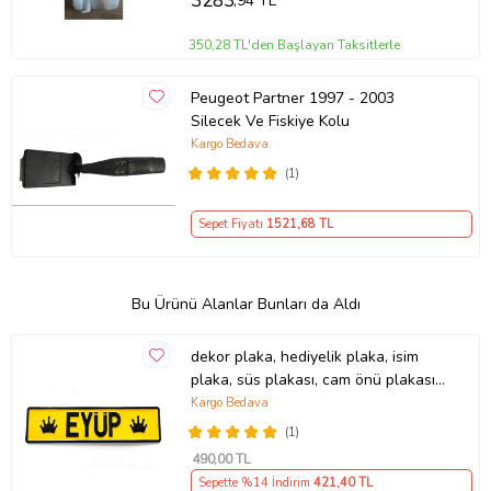
3283
,94 TL
350,28 TL'den Başlayan Taksitlerle
Peugeot Partner 1997 - 2003
Silecek Ve Fiskiye Kolu
Kargo Bedava
(1)
Sepet Fiyatı
1521
,68 TL
Bu Ürünü Alanlar Bunları da Aldı
dekor plaka, hediyelik plaka, isim
plaka, süs plakası, cam önü plakası,
tırcı plakası (Sarı-Siyah)
Kargo Bedava
(1)
490
,00 TL
Sepette %14 İndirim
421
,40 TL