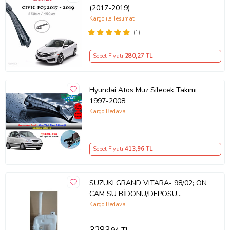
(2017-2019)
Kargo ile Teslimat
(1)
Sepet Fiyatı
280
,27 TL
Hyundai Atos Muz Silecek Takımı
1997-2008
Kargo Bedava
Sepet Fiyatı
413
,96 TL
SUZUKI GRAND VITARA- 98/02; ÖN
CAM SU BİDONU/DEPOSU
(MOTORLU) (TW) 38400-60P02
Kargo Bedava
532-2978