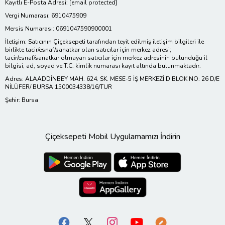
Kayıtlı E-Posta Adresi:
[email protected]
Vergi Numarası: 6910475909
Mersis Numarası: 0691047590900001
İletişim: Satıcının Çiçeksepeti tarafından teyit edilmiş iletişim bilgileri ile
birlikte tacir/esnaf/sanatkar olan satıcılar için merkez adresi;
tacir/esnaf/sanatkar olmayan satıcılar için merkez adresinin bulunduğu il
bilgisi, ad, soyad ve T.C. kimlik numarası kayıt altında bulunmaktadır.
Adres: ALAADDİNBEY MAH. 624. SK. MESE-5 İŞ MERKEZİ D BLOK NO: 26 D/E
NİLÜFER/ BURSA 1500034338/16/TUR
Şehir: Bursa
Çiçeksepeti Mobil Uygulamamızı İndirin