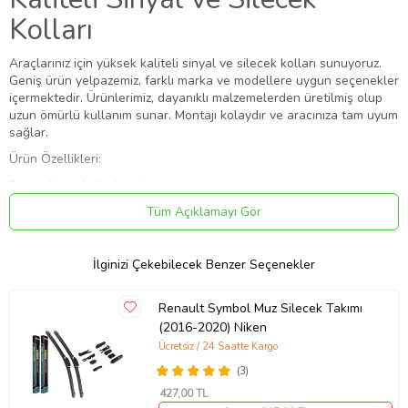
Kolları
Araçlarınız için yüksek kaliteli sinyal ve silecek kolları sunuyoruz.
Geniş ürün yelpazemiz, farklı marka ve modellere uygun seçenekler
içermektedir. Ürünlerimiz, dayanıklı malzemelerden üretilmiş olup
uzun ömürlü kullanım sunar. Montajı kolaydır ve aracınıza tam uyum
sağlar.
Ürün Özellikleri:
Dayanıklı ve kaliteli malzeme
Farklı marka ve modellere uyumlu
Tüm Açıklamayı Gör
Kolay montaj
Uzun ömürlü kullanım
İhtiyacınıza uygun sinyal ve silecek kolunu hemen sipariş vererek
İlginizi Çekebilecek Benzer Seçenekler
aracınızın performansını artırabilirsiniz.
Renault Symbol Muz Silecek Takımı
(2016-2020) Niken
Ücretsiz / 24 Saatte Kargo
Ürün Kodu:
kcm86959956
(3)
427
,00 TL