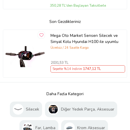
350,28 TL'den Başlayan Taksitlerle
Son Gezdikleriniz
Mega Oto Market Sensen Silecek ve
Sinyal Kolu Hyundai H100 ile uyumlu
Ücretsiz / 24 Saatte Kargo
2031
,53 TL
Sepette %14 İndirim
1747
,12 TL
Daha Fazla Kategori
Silecek
Diğer Yedek Parça, Aksesuar
Far, Lamba
Krom Aksesuar