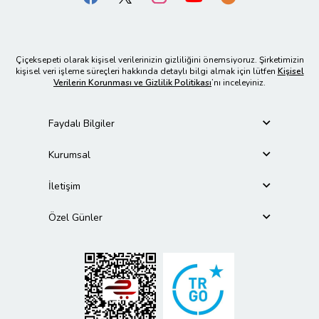
Çiçeksepeti olarak kişisel verilerinizin gizliliğini önemsiyoruz. Şirketimizin
kişisel veri işleme süreçleri hakkında detaylı bilgi almak için lütfen
Kişisel
Verilerin Korunması ve Gizlilik Politikası
’nı inceleyiniz.
Faydalı Bilgiler
Kurumsal
İletişim
Özel Günler