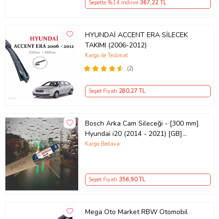
Sepette %14 İndirim
367
,22 TL
HYUNDAİ ACCENT ERA SİLECEK
TAKIMI (2006-2012)
Kargo ile Teslimat
(2)
Sepet Fiyatı
280
,27 TL
Bosch Arka Cam Sileceği - [300 mm]
Hyundai i20 (2014 - 2021) [GB]
H301
Kargo Bedava
Sepet Fiyatı
356
,90 TL
Mega Oto Market RBW Otomobil