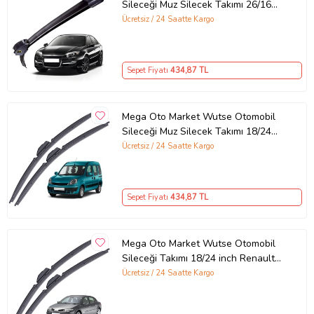
Sileceği Muz Silecek Takımı 26/16
inch 65/40 cm Renault Laguna ile
Ücretsiz / 24 Saatte Kargo
uyumlu
Sepet Fiyatı
434
,87 TL
Mega Oto Market Wutse Otomobil
Sileceği Muz Silecek Takımı 18/24
inch Renault Kangoo 2 ile uyumlu
Ücretsiz / 24 Saatte Kargo
Sepet Fiyatı
434
,87 TL
Mega Oto Market Wutse Otomobil
Sileceği Takımı 18/24 inch Renault
Megane 2 - Symbol ile uyumlu
Ücretsiz / 24 Saatte Kargo