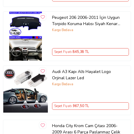
Peugeot 206 2006-2011 İçin Uygun
Torpido Koruma Halısı Siyah Kenar
Renk Mavi
Kargo Bedava
Sepet Fiyatı
845
,38 TL
Audi A3 Kapı Altı Hayalet Logo
Orjinal Lazer Led
Kargo Bedava
Sepet Fiyatı
967
,50 TL
Honda City Krom Cam Çıtası 2006-
2009 Arası 6 Parça Paslanmaz Çelik