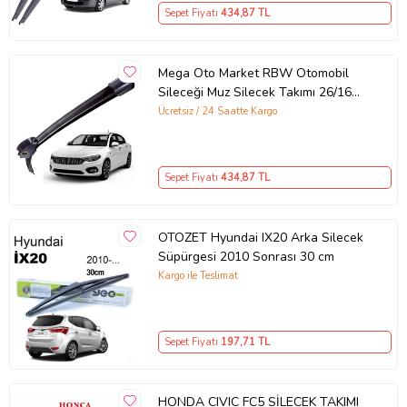
Sepet Fiyatı
434
,87 TL
Mega Oto Market RBW Otomobil
Sileceği Muz Silecek Takımı 26/16
inch 65/40 cm Citroen Berlingo - Fiat
Ücretsiz / 24 Saatte Kargo
Egea ile uyumlu
Sepet Fiyatı
434
,87 TL
OTOZET Hyundai IX20 Arka Silecek
Süpürgesi 2010 Sonrası 30 cm
Kargo ile Teslimat
Sepet Fiyatı
197
,71 TL
HONDA CIVIC FC5 SİLECEK TAKIMI