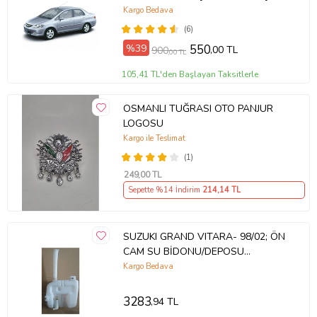
Kargo Bedava
(6)
%39
550
,00 TL
900
,00 TL
105,41 TL'den Başlayan Taksitlerle
OSMANLI TUĞRASI OTO PANJUR
LOGOSU
Kargo ile Teslimat
(1)
249
,00 TL
Sepette %14 İndirim
214
,14 TL
SUZUKI GRAND VITARA- 98/02; ÖN
CAM SU BİDONU/DEPOSU
(MOTORLU) (TW) 38400-60P02
Kargo Bedava
532-2978
3283
,94 TL