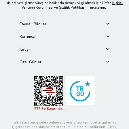
kişisel veri işleme süreçleri hakkında detaylı bilgi almak için lütfen
Kişisel
Verilerin Korunması ve Gizlilik Politikası
’nı inceleyiniz.
Faydalı Bilgiler
Kurumsal
İletişim
Özel Günler
Türkiye’nin önde gelen online alışveriş sitesi ve mobil uygulaması
Çiçeksepeti’nde, ihtiyacınız olan tüm ürünleri bulabilirsiniz. Çiçek,