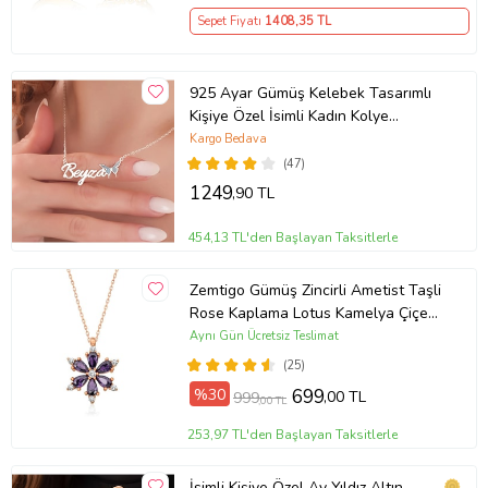
Sepet Fiyatı
1408
,35 TL
925 Ayar Gümüş Kelebek Tasarımlı
Kişiye Özel İsimli Kadın Kolye
Anneye Hediye,Sevgiliye
Kargo Bedava
Hediye,Arkadaşa Hediye,Doğum
(47)
Günü Hediyesi,Eşe Hediye
1249
,90 TL
454,13 TL'den Başlayan Taksitlerle
Zemtigo Gümüş Zincirli Ametist Taşli
Rose Kaplama Lotus Kamelya Çiçeği
Kolye
Aynı Gün Ücretsiz Teslimat
(25)
%30
699
,00 TL
999
,00 TL
253,97 TL'den Başlayan Taksitlerle
İsimli Kişiye Özel Ay Yıldız Altın