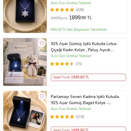
Kolye
Aynı Gün Ücretsiz Teslimat
(226)
1899
,90 TL
2499
,90 TL
690,29 TL'den Başlayan Taksitlerle
925 Ayar Gümüş Işıklı Kutuda Lotus
Çiçeği Kadın Kolye , Peluş Ayıcık
Anahtarlık Marteniçka Bileklik,
Aynı Gün Ücretsiz Teslimat
Polaroid Fotoğraf Hediye
(71)
Sepet Fiyatı
1699
,90 TL
Parlamayı Seven Kadına Işıklı Kutuda
925 Ayar Gümüş Baget Kolye -
Kişiye Özel Fotoğraf Hediye
Aynı Gün Ücretsiz Teslimat
(119)
Sepet Fiyatı
1499
,90 TL