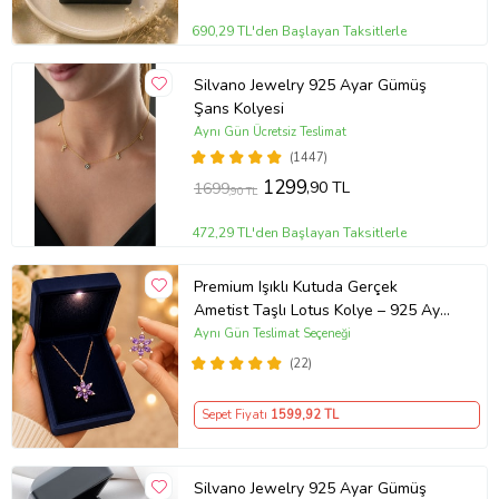
690,29 TL'den Başlayan Taksitlerle
Silvano Jewelry 925 Ayar Gümüş
Şans Kolyesi
Aynı Gün Ücretsiz Teslimat
(1447)
1299
,90 TL
1699
,90 TL
472,29 TL'den Başlayan Taksitlerle
Premium Işıklı Kutuda Gerçek
Ametist Taşlı Lotus Kolye – 925 Ayar
Gümüş Kadın Kolye
Aynı Gün Teslimat Seçeneği
(22)
Sepet Fiyatı
1599
,92 TL
Silvano Jewelry 925 Ayar Gümüş