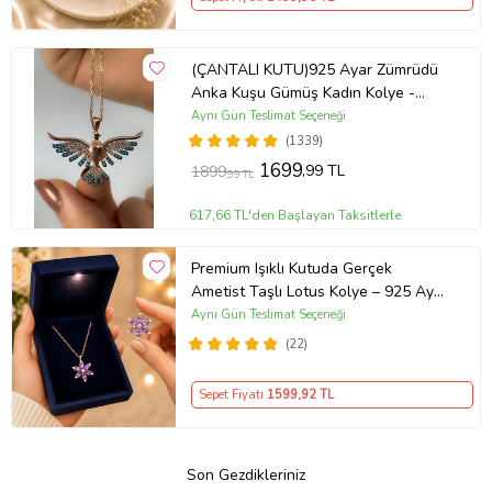
(ÇANTALI KUTU)925 Ayar Zümrüdü
Anka Kuşu Gümüş Kadın Kolye -
MAVİ
Aynı Gün Teslimat Seçeneği
(1339)
1699
,99 TL
1899
,99 TL
617,66 TL'den Başlayan Taksitlerle
Premium Işıklı Kutuda Gerçek
Ametist Taşlı Lotus Kolye – 925 Ayar
Gümüş Kadın Kolye
Aynı Gün Teslimat Seçeneği
(22)
Sepet Fiyatı
1599
,92 TL
Son Gezdikleriniz