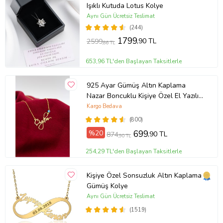
Işıklı Kutuda Lotus Kolye
Aynı Gün Ücretsiz Teslimat
(244)
1799
,90 TL
2599
,86 TL
653,96 TL'den Başlayan Taksitlerle
925 Ayar Gümüş Altın Kaplama
Nazar Boncuklu Kişiye Özel El Yazılı
Kolye (Sarı)
Kargo Bedava
(800)
%20
699
,90 TL
874
,90 TL
254,29 TL'den Başlayan Taksitlerle
Kişiye Özel Sonsuzluk Altın Kaplama
Gümüş Kolye
Aynı Gün Ücretsiz Teslimat
(1519)