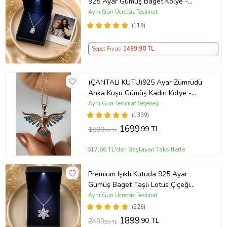
925 Ayar Gümüş Baget Kolye -
Kişiye Özel Fotoğraf Hediye
Aynı Gün Ücretsiz Teslimat
(119)
Sepet Fiyatı
1499
,90 TL
(ÇANTALI KUTU)925 Ayar Zümrüdü
Anka Kuşu Gümüş Kadın Kolye -
MAVİ
Aynı Gün Teslimat Seçeneği
(1339)
1699
,99 TL
1899
,99 TL
617,66 TL'den Başlayan Taksitlerle
Premium Işıklı Kutuda 925 Ayar
Gümüş Baget Taşlı Lotus Çiçeği
Kolye
Aynı Gün Ücretsiz Teslimat
(226)
1899
,90 TL
2499
,90 TL