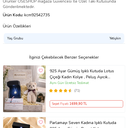
Ürünler OSESHOP mağaza Güvencesi İle Özel Takı Kutusunda
Gönderilmektedir.
Ürün Kodu:
kcm92542735
Ürün Özellikleri
Yaş Grubu
Yetişkin
İlginizi Çekebilecek Benzer Seçenekler
925 Ayar Gümüş Işıklı Kutuda Lotus
Çiçeği Kadın Kolye , Peluş Ayıcık
Anahtarlık Marteniçka Bileklik,
Aynı Gün Ücretsiz Teslimat
Polaroid Fotoğraf Hediye
(71)
Sepet Fiyatı
1699
,90 TL
Parlamayı Seven Kadına Işıklı Kutuda