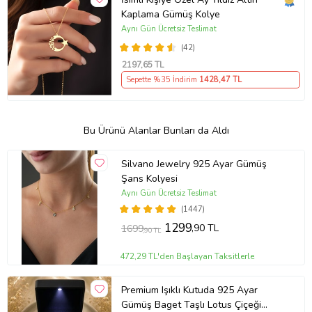
Kaplama Gümüş Kolye
Aynı Gün Ücretsiz Teslimat
(42)
2197
,65 TL
Sepette %35 İndirim
1428
,47 TL
Bu Ürünü Alanlar Bunları da Aldı
Silvano Jewelry 925 Ayar Gümüş
Şans Kolyesi
Aynı Gün Ücretsiz Teslimat
(1447)
1299
,90 TL
1699
,90 TL
472,29 TL'den Başlayan Taksitlerle
Premium Işıklı Kutuda 925 Ayar
Gümüş Baget Taşlı Lotus Çiçeği