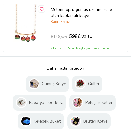
Meloni topaz gümüş üzerine rose
altın kaplamalı kolye
Kargo Bedava
5986
,80 TL
8146
,80 TL
2175,20 TL'den Başlayan Taksitlerle
Daha Fazla Kategori
Gümüş Kolye
Güller
Papatya - Gerbera
Peluş Buketler
Kelebek Buketi
Bijuteri Kolye