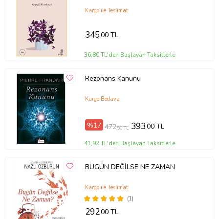
Kargo ile Teslimat
345
,00 TL
36,80 TL'den Başlayan Taksitlerle
Rezonans Kanunu
Kargo Bedava
%17
393
,00 TL
472
,50 TL
41,92 TL'den Başlayan Taksitlerle
BÜGÜN DEĞİLSE NE ZAMAN
Kargo ile Teslimat
(1)
292
,00 TL