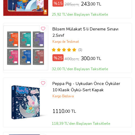
%15
243
,00 TL
285
,00 TL
25,92 TL'den Başlayan Taksitlerle
Bilsem Mülakat 5 li Deneme Sınavı
2.Sınıf
Kargo ile Teslimat
(1)
%25
300
,00 TL
400
,00 TL
32,00 TL'den Başlayan Taksitlerle
Peppa Pig - Uykudan Önce Öyküler
10 Klasik Öykü-Sert Kapak
Kargo Bedava
1110
,00 TL
118,39 TL'den Başlayan Taksitlerle