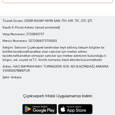
Ticaret Ünvanı: DEBİR BASIM YAYIN SAN. İTH. İHR. TİC. LTD. ŞTİ.
Kayıtlı E-Posta Adresi:
[email protected]
Vergi Numarası: 2720843737
Mersis Numarası: 0272084373700001
İletişim: Satıcının Çiçeksepeti tarafından teyit edilmiş iletişim bilgileri ile
birlikte tacir/esnaf/sanatkar olan satıcılar için merkez adresi;
tacir/esnaf/sanatkar olmayan satıcılar için merkez adresinin bulunduğu il
bilgisi, ad, soyad ve T.C. kimlik numarası kayıt altında bulunmaktadır.
Adres: HACI BAYRAM MAH. TURNADERE SOK. NO:8 ALTINDAĞ/ ANKARA
1500026788/6/TUR
Şehir: Ankara
Çiçeksepeti Mobil Uygulamamızı İndirin