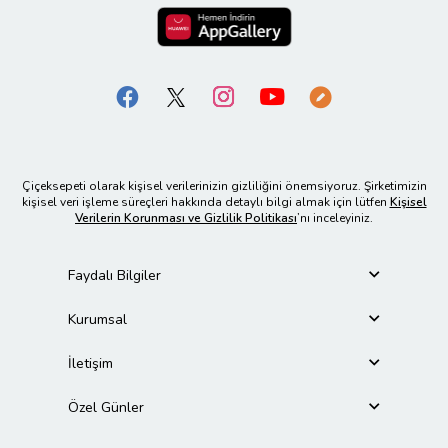
Çiçeksepeti olarak kişisel verilerinizin gizliliğini önemsiyoruz. Şirketimizin
kişisel veri işleme süreçleri hakkında detaylı bilgi almak için lütfen
Kişisel
Verilerin Korunması ve Gizlilik Politikası
’nı inceleyiniz.
Faydalı Bilgiler
Kurumsal
İletişim
Özel Günler