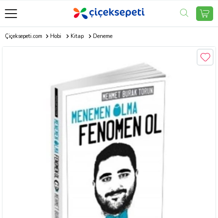
Çiçeksepeti.com
Hobi
Kitap
Deneme