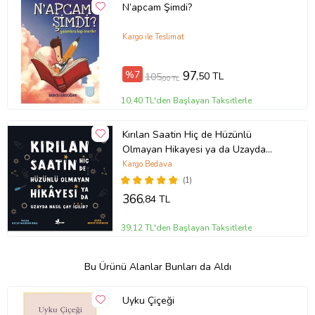
N’apcam Şimdi?
Kargo ile Teslimat
%7
97
,50 TL
105
,00 TL
10,40 TL'den Başlayan Taksitlerle
Kırılan Saatin Hiç de Hüzünlü
Olmayan Hikayesi ya da Uzayda
Nasıl Çay İçilir?
Kargo Bedava
(1)
366
,84 TL
39,12 TL'den Başlayan Taksitlerle
Bu Ürünü Alanlar Bunları da Aldı
Uyku Çiçeği