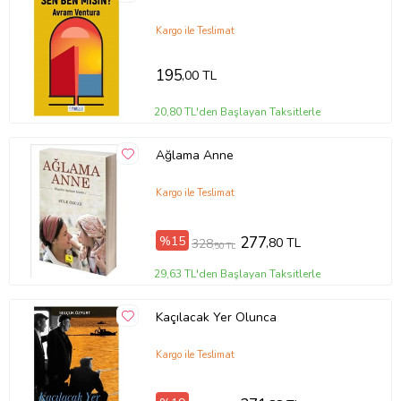
Kargo ile Teslimat
195
,00 TL
20,80 TL'den Başlayan Taksitlerle
Ağlama Anne
Tanıtım Metni
Kargo ile Teslimat
Baskı Boyutu
14 x 21 cm
Baskı Sayısı
1.Baskı
%15
277
,80 TL
328
,50 TL
Baskı Tarihi
Mart 2017
Çevirmen
Mehmet Burak Torun
29,63 TL'den Başlayan Taksitlerle
Cilt Tipi
Ciltsiz
Kağıt Cinsi
2.Hamur
Kaçılacak Yer Olunca
Sayfa Sayısı
176
Yayın Dili
Türkçe
Yazar
Mehmet Burak Torun
Kargo ile Teslimat
Ürün Kodu:
kcm15030045