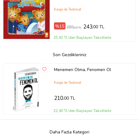
Kargo ile Teslimat
%15
243
,00 TL
285
,00 TL
25,92 TL'den Başlayan Taksitlerle
Son Gezdikleriniz
Menemen Olma, Fenomen Ol
Kargo ile Teslimat
210
,00 TL
22,40 TL'den Başlayan Taksitlerle
Daha Fazla Kategori