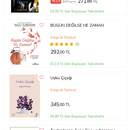
%19
271
,88 TL
337
,50 TL
29,00 TL'den Başlayan Taksitlerle
BÜGÜN DEĞİLSE NE ZAMAN
Kargo ile Teslimat
(1)
292
,00 TL
31,14 TL'den Başlayan Taksitlerle
Uyku Çiçeği
Kargo ile Teslimat
345
,00 TL
36,80 TL'den Başlayan Taksitlerle