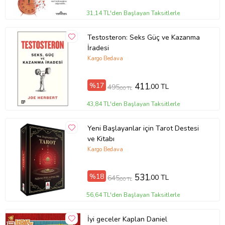
31,14 TL'den Başlayan Taksitlerle
Testosteron: Seks Güç ve Kazanma
İradesi
Kargo Bedava
%17
411
,00 TL
495
,00 TL
43,84 TL'den Başlayan Taksitlerle
Yeni Başlayanlar için Tarot Destesi
ve Kitabı
Kargo Bedava
%18
531
,00 TL
645
,00 TL
56,64 TL'den Başlayan Taksitlerle
İyi geceler Kaplan Daniel