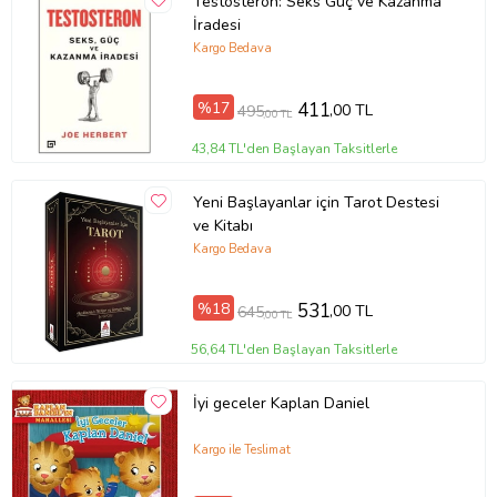
Testosteron: Seks Güç ve Kazanma
İradesi
Kargo Bedava
%17
411
,00 TL
495
,00 TL
43,84 TL'den Başlayan Taksitlerle
Yeni Başlayanlar için Tarot Destesi
ve Kitabı
Kargo Bedava
%18
531
,00 TL
645
,00 TL
56,64 TL'den Başlayan Taksitlerle
İyi geceler Kaplan Daniel
Kargo ile Teslimat