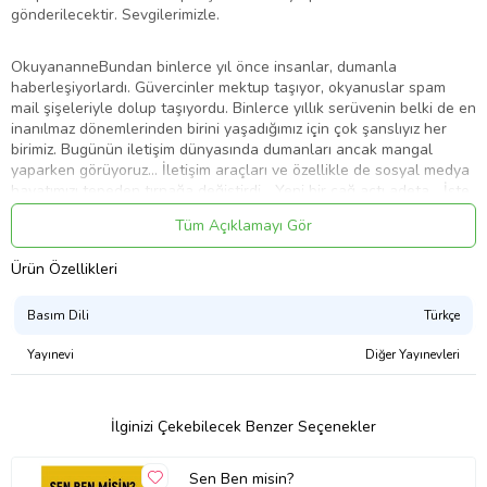
gönderilecektir. Sevgilerimizle.
OkuyananneBundan binlerce yıl önce insanlar, dumanla
haberleşiyorlardı. Güvercinler mektup taşıyor, okyanuslar spam
mail şişeleriyle dolup taşıyordu. Binlerce yıllık serüvenin belki de en
inanılmaz dönemlerinden birini yaşadığımız için çok şanslıyız her
birimiz. Bugünün iletişim dünyasında dumanları ancak mangal
yaparken görüyoruz… İletişim araçları ve özellikle de sosyal medya
hayatımızı tepeden tırnağa değiştirdi… Yeni bir çağ açtı adeta… İşte
bu akıl almaz dünyanın, ilham verici bir başarı hikâyesine sahip, en
Tüm Açıklamayı Gör
güçlü isimlerinden birinin kitabını elinizde tutuyorsunuz şu an.
Mehmet Burak Torun; milyonlarca takipçisiyle, kırdığı rekorlarla,
Ürün Özellikleri
aldığı ödüllerle ve toplumsal konulardaki hassasiyetiyle, gerçek bir
fenomen… Bu kitabıyla da size başarının, motivasyonun ve
tuttuğunu koparmanın sırlarını anlatıyor. Onun sözlüğünde
Basım Dili
Türkçe
“Başarısızlık” diye bir kelime yok! Mesajı son derece açık; her ne
yapıyor olursan ol, en iyisini ol! Ve kocaman harflerle haykırıyor
Yayınevi
Diğer Yayınevleri
adeta; “Menemen Olma, Fenomen Ol!”
İlginizi Çekebilecek Benzer Seçenekler
Sen Ben misin?