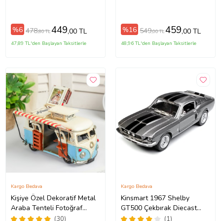
12 cm (Sarı)
449
459
%6
%16
478
549
,00 TL
,00 TL
,80 TL
,00 TL
47,89 TL'den Başlayan Taksitlerle
48,96 TL'den Başlayan Taksitlerle
Kargo Bedava
Kargo Bedava
Kişiye Özel Dekoratif Metal
Kinsmart 1967 Shelby
Araba Tenteli Fotoğraf
GT500 Çekbırak Diecast
Çerçeveli Karavan Vosvos
Model Araba (Gri)
(30)
(1)