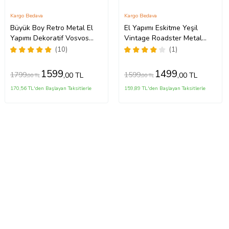
Kargo Bedava
Kargo Bedava
Büyük Boy Retro Metal El
El Yapımı Eskitme Yeşil
Yapımı Dekoratif Vosvos
Vintage Roadster Metal
Karavan Minibüs
Dekoratif Araba Biblo -
(10)
(1)
Klasik Dönem Spor
Otomobil Koleksiyonluk
1599
1499
1799
1599
,00 TL
,00 TL
,00 TL
,00 TL
170,56 TL'den Başlayan Taksitlerle
159,89 TL'den Başlayan Taksitlerle