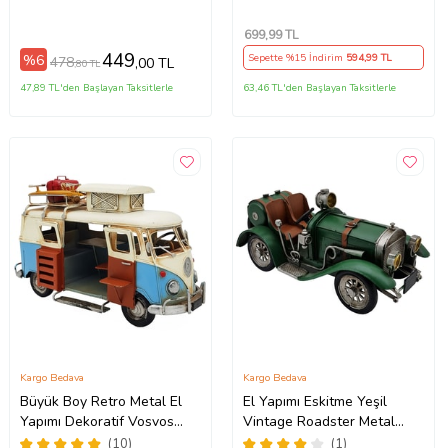
12 cm (Mavi)
Metal Çek Bırak Araba
699
,99 TL
449
%6
Sepette %15 İndirim
594
,99 TL
478
,00 TL
,80 TL
47,89 TL'den Başlayan Taksitlerle
63,46 TL'den Başlayan Taksitlerle
Kargo Bedava
Kargo Bedava
Büyük Boy Retro Metal El
El Yapımı Eskitme Yeşil
Yapımı Dekoratif Vosvos
Vintage Roadster Metal
Karavan Minibüs
Dekoratif Araba Biblo -
(10)
(1)