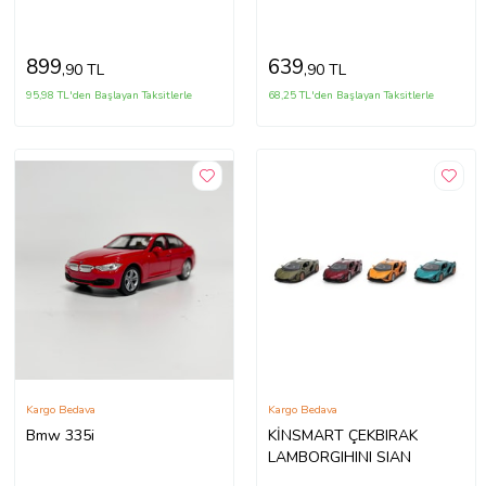
Işıklı ( 1/36 Ölçek )
Açılır ( 1/36 Ölçek ) Mod:5.
899
639
,90 TL
,90 TL
95,98 TL'den Başlayan Taksitlerle
68,25 TL'den Başlayan Taksitlerle
Kargo Bedava
Kargo Bedava
Bmw 335i
KİNSMART ÇEKBIRAK
LAMBORGIHINI SIAN