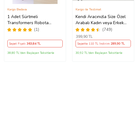
Kargo Bedava
Kargo ile Teslimat
1 Adet Sürtmeli
Kendi Aracınızla Size Özel
Transformers Robota
Arabalı Kadın veya Erkek
Dönüşen Oyuncak Araba 13
Tasarımlı Karikatür Biblo ,
(1)
(749)
Cm
Babalar Günü Hediyesi,
399
,90 TL
Erkeğe Hediye, Rent A Car
Sepet Fiyatı
363
,84 TL
Sepette 110 TL İndirim
289
,90 TL
Hediyesi
38,80 TL'den Başlayan Taksitlerle
30,92 TL'den Başlayan Taksitlerle