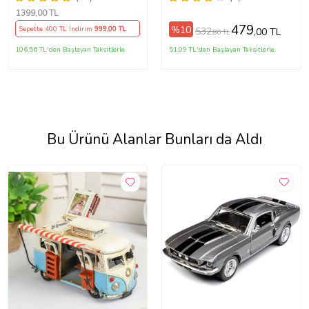
1399
,00 TL
479
%10
Sepette 400 TL İndirim
999
,00 TL
532
,00 TL
,80 TL
106,56 TL'den Başlayan Taksitlerle
51,09 TL'den Başlayan Taksitlerle
Bu Ürünü Alanlar Bunları da Aldı