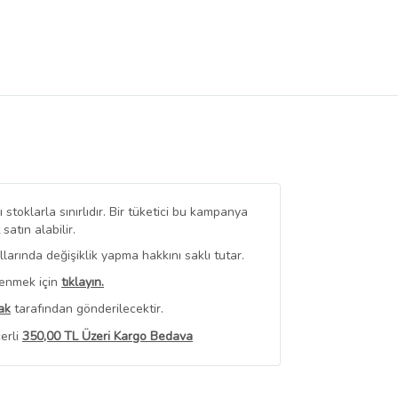
stoklarla sınırlıdır. Bir tüketici bu kampanya
tın alabilir.
arında değişiklik yapma hakkını saklı tutar.
renmek için
tıklayın.
ak
tarafından gönderilecektir.
erli
350,00 TL Üzeri Kargo Bedava
 Görüntüle
iyat bilgileri, satıcı tarafından