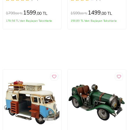
Klasik Dönem Spor
Otomobil Koleksiyonluk
1599
1499
1799
1599
,00 TL
,00 TL
,00 TL
,00 TL
170,56 TL'den Başlayan Taksitlerle
159,89 TL'den Başlayan Taksitlerle