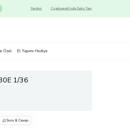
Yardım
Çiçeksepeti'nde Satış Yap
ye Özel
El Yapımı Hediye
30E 1/36
Soru & Cevap