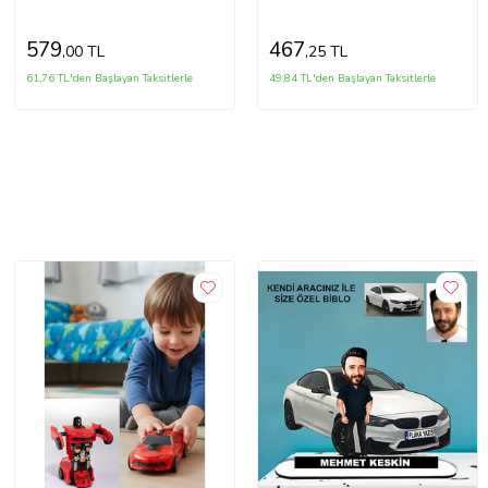
579
467
,00 TL
,25 TL
61,76 TL'den Başlayan Taksitlerle
49,84 TL'den Başlayan Taksitlerle