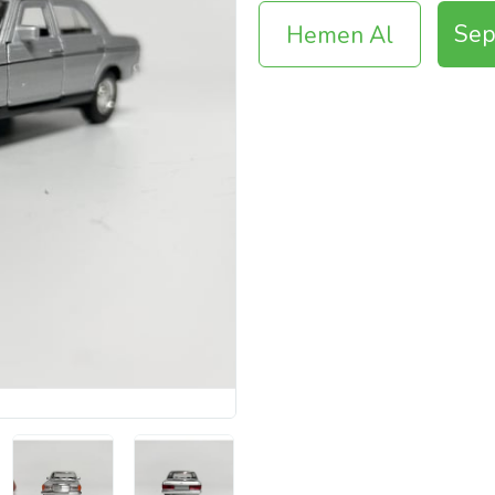
Sep
Hemen Al