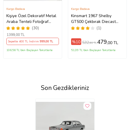
Kargo Bedava
Kargo Bedava
Kişiye Özel Dekoratif Metal
Kinsmart 1967 Shelby
Araba Tenteli Fotoğraf
GT500 Çekbırak Diecast
Çerçeveli Karavan Vosvos
Model Araba (Gri)
(30)
(1)
1399
,00 TL
479
%10
Sepette 400 TL İndirim
999
,00 TL
532
,00 TL
,80 TL
106,56 TL'den Başlayan Taksitlerle
51,09 TL'den Başlayan Taksitlerle
Son Gezdikleriniz