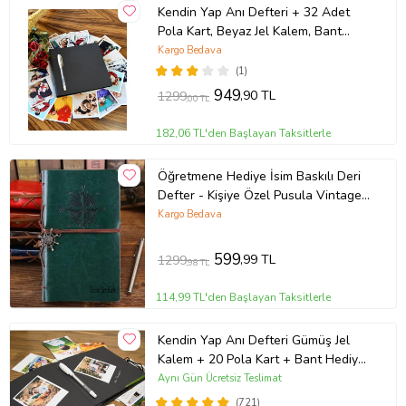
Kendin Yap Anı Defteri + 32 Adet
Pola Kart, Beyaz Jel Kalem, Bant
Hediye
Kargo Bedava
(1)
949
,90 TL
1299
,00 TL
182,06 TL'den Başlayan Taksitlerle
Öğretmene Hediye İsim Baskılı Deri
Defter - Kişiye Özel Pusula Vintage
Hatıra Defteri - İsme Özel Defter -
Kargo Bedava
Günlük Deri Defter (Yeşil)
599
,99 TL
1299
,98 TL
114,99 TL'den Başlayan Taksitlerle
Kendin Yap Anı Defteri Gümüş Jel
Kalem + 20 Pola Kart + Bant Hediye
(Siyah)
Aynı Gün Ücretsiz Teslimat
(721)