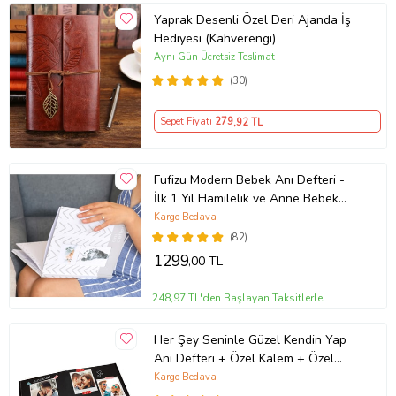
Yaprak Desenli Özel Deri Ajanda İş
Hediyesi (Kahverengi)
Aynı Gün Ücretsiz Teslimat
(30)
Sepet Fiyatı
279
,92 TL
Fufizu Modern Bebek Anı Defteri -
İlk 1 Yıl Hamilelik ve Anne Bebek
Günlüğü - Ajandası + Mürekkepsiz
Kargo Bedava
Güvenli Baskı Kiti (Beyaz-Gri)
(82)
1299
,00 TL
248,97 TL'den Başlayan Taksitlerle
Her Şey Seninle Güzel Kendin Yap
Anı Defteri + Özel Kalem + Özel
Sticker + 20 Adet Fotoğraf Sevgililer
Kargo Bedava
Günü Hediyesi , Arkadaşa Hediye,