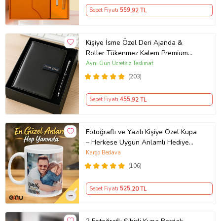
Sepet Fiyatı
559
,92 TL
Kişiye İsme Özel Deri Ajanda &
Roller Tükenmez Kalem Premium
Kutulu Ofis İş Hediyesi
Aynı Gün Ücretsiz Teslimat
(203)
Sepet Fiyatı
455
,92 TL
Fotoğraflı ve Yazılı Kişiye Özel Kupa
– Herkese Uygun Anlamlı Hediye
Porselen Baskılı Kupa (Beyaz)
Kargo Bedava
(106)
Sepet Fiyatı
525
,20 TL