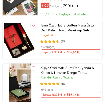
%16
799
,00 TL
948
,00 TL
153,14 TL'den Başlayan Taksitlerle
İsme Özel Hatıra Defteri Masa Üstü
Divit Kalem Tüylü Mürekkep Seti
Kırmızı
Kargo Bedava
(35)
1409
,00 TL
Sepette %30 İndirim
986
,30 TL
Kişiye Özel Haki Süet Deri Ajanda &
Kalem & Newton Denge Topu
Premium Hediye Seti
Aynı Gün Ücretsiz Teslimat
(18)
649
,90 TL
Sepette %20 İndirim
519
,92 TL