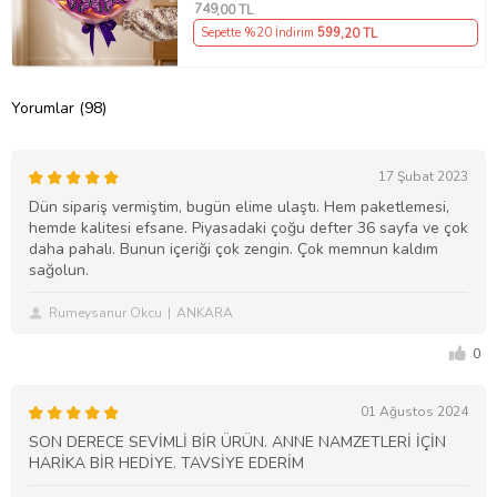
749
,00 TL
Sepette %20 İndirim
599
,20 TL
Yorumlar (98)
17 Şubat 2023
Dün sipariş vermiştim, bugün elime ulaştı. Hem paketlemesi,
hemde kalitesi efsane. Piyasadaki çoğu defter 36 sayfa ve çok
daha pahalı. Bunun içeriği çok zengin. Çok memnun kaldım
sağolun.
Rumeysanur Okcu
ANKARA
0
01 Ağustos 2024
SON DERECE SEVİMLİ BİR ÜRÜN. ANNE NAMZETLERİ İÇİN
HARİKA BİR HEDİYE. TAVSİYE EDERİM