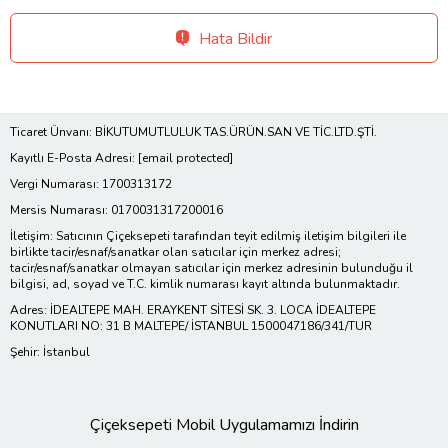
Hata Bildir
Ticaret Ünvanı: BİKUTUMUTLULUK TAS.ÜRÜN.SAN VE TİC.LTD.ŞTİ.
Kayıtlı E-Posta Adresi:
[email protected]
Vergi Numarası: 1700313172
Mersis Numarası: 0170031317200016
İletişim: Satıcının Çiçeksepeti tarafından teyit edilmiş iletişim bilgileri ile
birlikte tacir/esnaf/sanatkar olan satıcılar için merkez adresi;
tacir/esnaf/sanatkar olmayan satıcılar için merkez adresinin bulunduğu il
bilgisi, ad, soyad ve T.C. kimlik numarası kayıt altında bulunmaktadır.
Adres: İDEALTEPE MAH. ERAYKENT SİTESİ SK. 3. LOCA İDEALTEPE
KONUTLARI NO: 31 B MALTEPE/ İSTANBUL 1500047186/341/TUR
Şehir: İstanbul
Çiçeksepeti Mobil Uygulamamızı İndirin