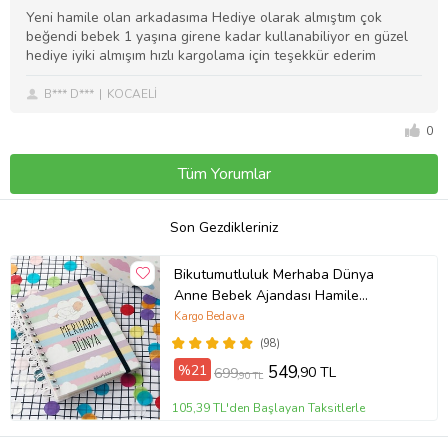
Yeni hamile olan arkadasıma Hediye olarak almıştım çok
beğendi bebek 1 yaşına girene kadar kullanabiliyor en güzel
hediye iyiki almışım hızlı kargolama için teşekkür ederim
B*** D***
KOCAELİ
0
Tüm Yorumlar
Son Gezdikleriniz
Bikutumutluluk Merhaba Dünya
Anne Bebek Ajandası Hamile
Günlüğü Anı Defteri
Kargo Bedava
(98)
%21
549
,90 TL
699
,90 TL
105,39 TL'den Başlayan Taksitlerle