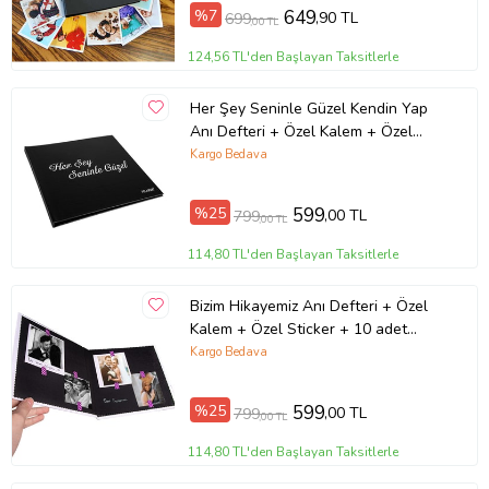
%7
649
,90 TL
699
,00 TL
124,56 TL'den Başlayan Taksitlerle
Her Şey Seninle Güzel Kendin Yap
Anı Defteri + Özel Kalem + Özel
Sticker + 10 Adet Fotoğraf Sevgililer
Kargo Bedava
Günü Hediyesi ,Anneler Günü
Hediyesi Sevgiliye Hediye, Doğum
%25
599
,00 TL
799
,00 TL
Günü Hediyesi (Siyah)
114,80 TL'den Başlayan Taksitlerle
Bizim Hikayemiz Anı Defteri + Özel
Kalem + Özel Sticker + 10 adet
Fotoğraf Baskı Sevgiliye Hediye, Yıl
Kargo Bedava
Dönümü Hediyesi, Sevgililer Günü
Hediyesi, 14 Şubat Hediyesi, (Siyah
%25
599
,00 TL
799
,00 TL
& Beyaz)
114,80 TL'den Başlayan Taksitlerle