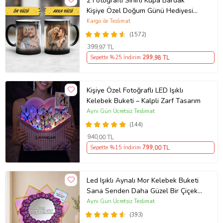
2 Fotoğraflı Sihirli Kupa Bardak
Kişiye Özel Doğum Günü Hediyesi
Sevgiliye Hediye Anneye Babaya
Kargo ile Teslimat
Ablaya Abiye Kız Erkek Kardeşe
(1572)
Arkadaşa Resimli Günü Yıl Dönümü
399
,97 TL
Hediyesi
Sepette %25 İndirim
299
,98 TL
Kişiye Özel Fotoğraflı LED Işıklı
Kelebek Buketi – Kalpli Zarf Tasarım
Aynı Gün Ücretsiz Teslimat
(144)
940
,00 TL
Sepette %15 İndirim
799
,00 TL
Led Işıklı Aynalı Mor Kelebek Buketi
Sana Senden Daha Güzel Bir Çiçek
Bulamadım Ayna Buket Sevgiliye
Aynı Gün Ücretsiz Teslimat
Hediye
(393)