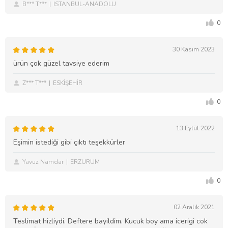
B*** T***
ISTANBUL-ANADOLU
0
30 Kasım 2023
ürün çok güzel tavsiye ederim
Z*** T***
ESKİŞEHİR
0
13 Eylül 2022
Eşimin istediği gibi çıktı teşekkürler
Yavuz Namdar
ERZURUM
0
02 Aralık 2021
Teslimat hizliydi. Deftere bayildim. Kucuk boy ama icerigi cok