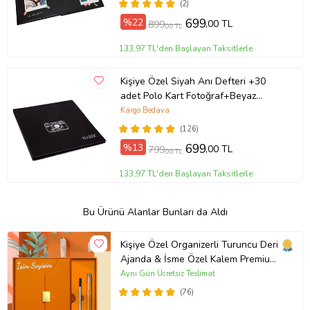
(2)
Sevgiliye Hediye, Doğum Günü
%22
699
,00 TL
899
,00 TL
Hediyesi (Siyah)
133,97 TL'den Başlayan Taksitlerle
Kişiye Özel Siyah Anı Defteri +30
adet Polo Kart Fotoğraf+Beyaz
Kalem
Kargo Bedava
(126)
%13
699
,00 TL
799
,00 TL
133,97 TL'den Başlayan Taksitlerle
Bu Ürünü Alanlar Bunları da Aldı
Kişiye Özel Organizerli Turuncu Deri
Ajanda & İsme Özel Kalem Premium
Hediye Seti
Aynı Gün Ücretsiz Teslimat
(76)