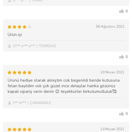
D*** D***
TOKAT
0
06 Ağustos 2022
Ürün iyi
Ö*** a*** a***
TEKİRDAĞ
0
20 Nisan 2021
Ürünü hediye olarak almıştım cok begenildi bende kutusuna
felan bayildim vok çok güzel ince detaylar harika gözünüz
kapali sipariş verin derim 😉 teşekkürler birkutumutluluk🥰
İ*** A***
ÇANAKKALE
0
14 Nisan 2021