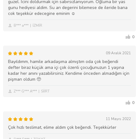
guzel. İcini doldurmak için sabırsızlanıyorum. Oğluma bir yas
gunu hediyesi aldim. Su an degerini bilemese de ileride bana
cok teşekkür edecegine eminim ☺️
B*** a***
İZMİR
0
09 Aralık 2021
Bayıldımm, hamile arkadaşıma almıştım oda çok beğendi
defter biraz küçük ama içi çok özenli çocuğunuzun 1 yaşına
kadar her anını yazabilirsiniz. Kendime önceden almadığım için
pişman oldum 🥺
Z*** G*** A***
SİİRT
0
11 Mayıs 2022
Çok hızlı teslimat, elime aldım çok beğendi. Teşekkürler