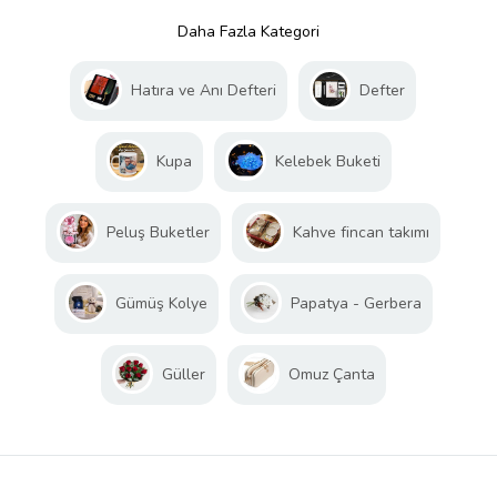
Daha Fazla Kategori
Hatıra ve Anı Defteri
Defter
Kupa
Kelebek Buketi
Peluş Buketler
Kahve fincan takımı
Gümüş Kolye
Papatya - Gerbera
Güller
Omuz Çanta