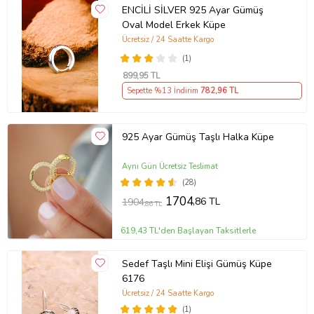
ENCİLİ SİLVER 925 Ayar Gümüş
Oval Model Erkek Küpe
Ücretsiz / 24 Saatte Kargo
(1)
899
,95 TL
Sepette %13 İndirim
782
,96 TL
925 Ayar Gümüş Taşlı Halka Küpe
Aynı Gün Ücretsiz Teslimat
(28)
1704
,86 TL
1904
,86 TL
619,43 TL'den Başlayan Taksitlerle
Sedef Taşlı Mini Elişi Gümüş Küpe
6176
Ücretsiz / 24 Saatte Kargo
(1)