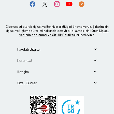
Çiçeksepeti olarak kişisel verilerinizin gizliliğini önemsiyoruz. Şirketimizin
kişisel veri işleme süreçleri hakkında detaylı bilgi almak için lütfen
Kişisel
Verilerin Korunması ve Gizlilik Politikası
’nı inceleyiniz.
Faydalı Bilgiler
Kurumsal
İletişim
Özel Günler