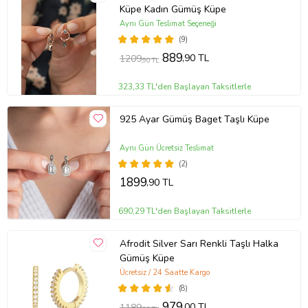
Küpe Kadın Gümüş Küpe
Aynı Gün Teslimat Seçeneği
(9)
889
,90 TL
1209
,90 TL
323,33 TL'den Başlayan Taksitlerle
925 Ayar Gümüş Baget Taşlı Küpe
Aynı Gün Ücretsiz Teslimat
(2)
1899
,90 TL
690,29 TL'den Başlayan Taksitlerle
Afrodit Silver Sarı Renkli Taşlı Halka
Gümüş Küpe
Ücretsiz / 24 Saatte Kargo
(8)
979
,00 TL
1189