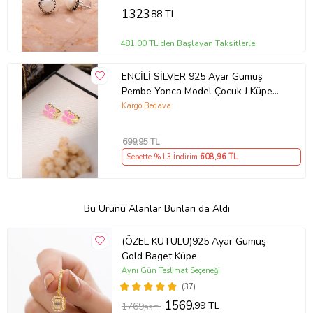
1323
,88 TL
481,00 TL'den Başlayan Taksitlerle
ENCİLİ SİLVER 925 Ayar Gümüş
Pembe Yonca Model Çocuk J Küpe
(Gold)
Kargo Bedava
699
,95 TL
Sepette %13 İndirim
608
,96 TL
Bu Ürünü Alanlar Bunları da Aldı
(ÖZEL KUTULU)925 Ayar Gümüş
Gold Baget Küpe
Aynı Gün Teslimat Seçeneği
(37)
1569
,99 TL
1769
,99 TL