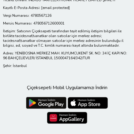
Kayıtlı E-Posta Adresi:
[email protected]
Vergi Numarası: 4780567126
Mersis Numarası: 478056712600001
İletişim: Satıcının Çiçeksepeti tarafından teyit edilmiş iletişim bilgileri ile
birlikte tacir/esnaf/sanatkar olan satıcılar için merkez adresi;
tacir/esnaf/sanatkar olmayan satıcılar için merkez adresinin bulunduğu il
bilgisi, ad, soyad ve T.C. kimlik numarası kayıt altında bulunmaktadır.
Adres: YENİBOSNA MERKEZ MAH. KUYUMCUKENT SK. NO: 34 İÇ KAPI NO:
96 BAHÇELİEVLER/ İSTANBUL 1500047164/342/TUR
Şehir: İstanbul
Çiçeksepeti Mobil Uygulamamızı İndirin