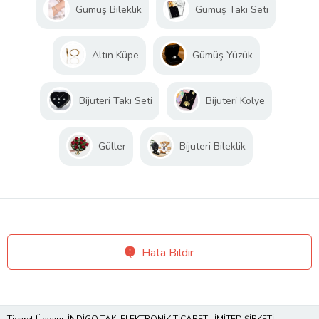
Gümüş Bileklik
Gümüş Takı Seti
Altın Küpe
Gümüş Yüzük
Bijuteri Takı Seti
Bijuteri Kolye
Güller
Bijuteri Bileklik
Hata Bildir
Ticaret Ünvanı: İNDİGO TAKI ELEKTRONİK TİCARET LİMİTED ŞİRKETİ