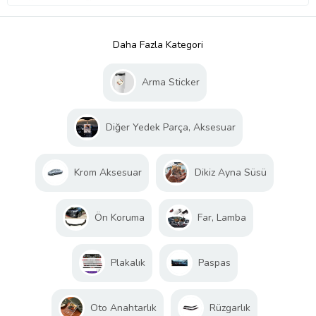
Daha Fazla Kategori
Arma Sticker
Diğer Yedek Parça, Aksesuar
Krom Aksesuar
Dikiz Ayna Süsü
Ön Koruma
Far, Lamba
Plakalık
Paspas
Oto Anahtarlık
Rüzgarlık