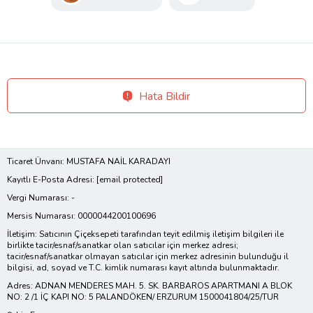
Hata Bildir
Ticaret Ünvanı: MUSTAFA NAİL KARADAYI
Kayıtlı E-Posta Adresi:
[email protected]
Vergi Numarası: -
Mersis Numarası: 0000044200100696
İletişim: Satıcının Çiçeksepeti tarafından teyit edilmiş iletişim bilgileri ile
birlikte tacir/esnaf/sanatkar olan satıcılar için merkez adresi;
tacir/esnaf/sanatkar olmayan satıcılar için merkez adresinin bulunduğu il
bilgisi, ad, soyad ve T.C. kimlik numarası kayıt altında bulunmaktadır.
Adres: ADNAN MENDERES MAH. 5. SK. BARBAROS APARTMANI A BLOK
NO: 2 /1 İÇ KAPI NO: 5 PALANDÖKEN/ ERZURUM 1500041804/25/TUR