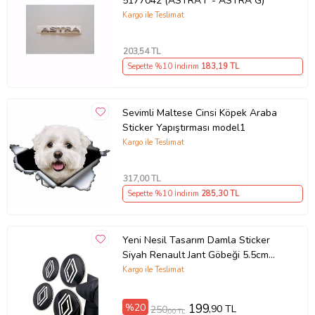
5177042 (ASTRA F - ASTRA G)
Kargo ile Teslimat
203
,54 TL
Sepette %10 İndirim
183
,19 TL
Sevimli Maltese Cinsi Köpek Araba
Sticker Yapıştırması model1
Kargo ile Teslimat
317
,00 TL
Sepette %10 İndirim
285
,30 TL
Yeni Nesil Tasarım Damla Sticker
Siyah Renault Jant Göbeği 5.5cm
Uyumlu
Kargo ile Teslimat
%20
199
,90 TL
250
,00 TL