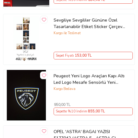
Sevgiliye Sevgililer Gününe Özel
Tasarlanabilir Etiket Sticker Çerçeve
ve Tablo Uygun (Parlak Beyaz)
Kargo ile Teslimat
Sepet Fiyatı
153
,00 TL
Peugeot Yeni Logo Araçları Kapı Altı
Led Logo Mesafe Sensörlü Yeni
Nesil 2 ADET
Kargo Bedava
950
,00 TL
Sepette %10 İndirim
855
,00 TL
OPEL 'ASTRA' BAGAJ YAZISI