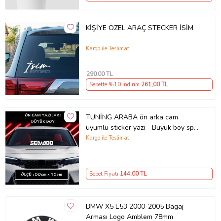
KİŞİYE ÖZEL ARAÇ STECKER İSİM
Kargo ile Teslimat
290
,00 TL
Sepette %10 İndirim
261
,00 TL
TUNİNG ARABA ön arka cam
uyumlu sticker yazı - Büyük boy spor
tuning modifiye etiket
Kargo ile Teslimat
Sepet Fiyatı
144
,00 TL
BMW X5 E53 2000-2005 Bagaj
Arması Logo Amblem 78mm