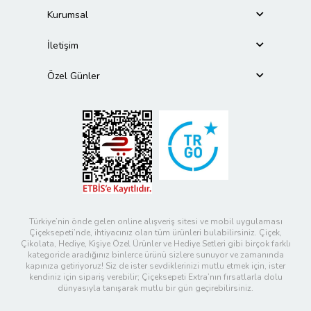
Kurumsal
İletişim
Özel Günler
Türkiye’nin önde gelen online alışveriş sitesi ve mobil uygulaması
Çiçeksepeti’nde, ihtiyacınız olan tüm ürünleri bulabilirsiniz. Çiçek,
Çikolata, Hediye, Kişiye Özel Ürünler ve Hediye Setleri gibi birçok farklı
kategoride aradığınız binlerce ürünü sizlere sunuyor ve zamanında
kapınıza getiriyoruz! Siz de ister sevdiklerinizi mutlu etmek için, ister
kendiniz için sipariş verebilir; Çiçeksepeti Extra’nın fırsatlarla dolu
dünyasıyla tanışarak mutlu bir gün geçirebilirsiniz.