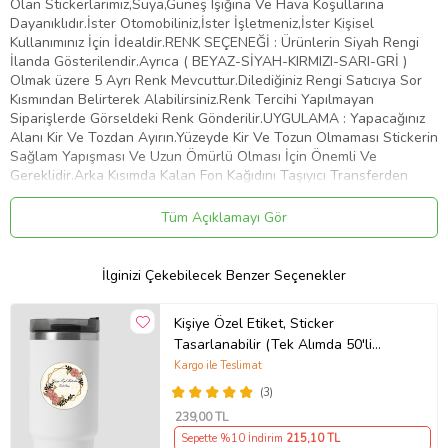
Olan Stickerlarımız,Suya,Güneş Işığına Ve Hava Koşullarına
Dayanıklıdır.İster Otomobiliniz,İster İşletmeniz,İster Kişisel
Kullanımınız İçin İdealdir.RENK SEÇENEĞİ : Ürünlerin Siyah Rengi
İlanda Gösterilendir.Ayrıca ( BEYAZ-SİYAH-KIRMIZI-SARI-GRİ )
Olmak üzere 5 Ayrı Renk Mevcuttur.Dilediğiniz Rengi Satıcıya Sor
Kısmından Belirterek Alabilirsiniz.Renk Tercihi Yapılmayan
Siparişlerde Görseldeki Renk Gönderilir.UYGULAMA : Yapacağınız
Alanı Kir Ve Tozdan Ayırın.Yüzeyde Kir Ve Tozun Olmaması Stickerin
Sağlam Yapışması Ve Uzun Ömürlü Olması İçin Önemli Ve
Gereklidir.Arka Kısımda Kalan Fon Kağıdını Taşıyıcı Transferden
Dikkatlice Ayırın.Bu İşlemi Yaparken Stickerin Tüm Parçalarının
Taşıyıcıya Geçtiğinden Emin Olun.Taşıyıcı Transferi Belirlemiş
Tüm Açıklamayı Gör
Olduğunuz Yüzeye Üstten Başlayarak Plastik Bir Kart İle Bastırıp
Aşağıya Doğru Yapıştırın.Yüzeye Yapıştırdığınız Şeffaf Taşıyıcı
Transferin Üzerinden Desene Baskı Yaparak Stickerin Düzeye
İlginizi Çekebilecek Benzer Seçenekler
Yapışmasını Sağlayın.Taşıyıcı Transferi Köşesinden Başlayarak
Yapıştırdığınız Alandan Yavaşça Ve Dikkatlice Sıyırın.Transferi
Kişiye Özel Etiket, Sticker
Çekerken Parçaların Taşıyıcıdan Ayrılıp Belirlemiş Olduğunuz Alana
Tasarlanabilir (Tek Alımda 50'li
Yapıştığından Emin Olun.Artık Stickeriniz Kullanıma Hazır. Tebrikler
Gönderim Yapılmaktadır)
Kargo ile Teslimat
Ürün Kodu:
kcm22597816
(3)
239
,00 TL
Sepette %10 İndirim
215
,10 TL