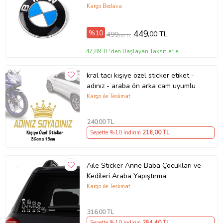
Kargo Bedava
%10
449
,00 TL
499
,00 TL
47,89 TL'den Başlayan Taksitlerle
kral tacı kişiye özel sticker etiket -
adınız - araba ön arka cam uyumlu
Kargo ile Teslimat
240
,00 TL
Sepette %10 İndirim
216
,00 TL
Aile Sticker Anne Baba Çocukları ve
Kedileri Araba Yapıştırma
Kargo ile Teslimat
316
,00 TL
Sepette %10 İndirim
284
,40 TL