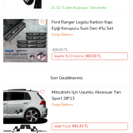
21,32 TL'den Başlayan Taksitlerle
Ford Ranger Logolu Karbon Kapı
Eşiği Koruyucu Suni Deri 4'lü Set
Kargo Bedava
400
,00 TL
Sepette %10 İndirim
360
,00 TL
Son Gezdikleriniz
Mitsubishi İçin Uyumlu Aksesuar Yan
Sport 28*13
Kargo Bedava
Sepet Fiyatı
692
,43 TL