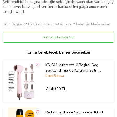
Şekillendirici ile saçına dilediğin şekil için ihtiyacın olan yaratıcı güç!
kaldır, kıvır, tut ve şekil ver; kendi karika stilini güçlü ama esnek
tutuşla yarat
Ürün Bilgileri: *15 gün içinde ücretsiz iade. * İade İçin Mağazadan
Onay Alınmalıdır *Ürün %100 orijinaldir
Tüm Açıklamayı Gör
İlginizi Çekebilecek Benzer Seçenekler
Ürün Kodu:
kcm23873929
KS-611 Airbreeze 6 Başlıklı Saç
Şekillendirme Ve Kurutma Seti -
Bukle, Hacim, Hızlı Kurutma
Kargo Bedava
7349
,00 TL
Redist Full Force Saç Spreyi 400ml