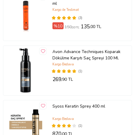
ml
Kargo ile Teslimat
(3)
%10
135
,00 TL
150
,00 TL
Avon Advance Techniques Koparak
Dökülme Karşıtı Saç Spreyi 100 Ml.
Kargo Bedava
(1)
269
,90 TL
Syoss Keratin Sprey 400 ml
Kargo Bedava
(1)
870
,00 TL