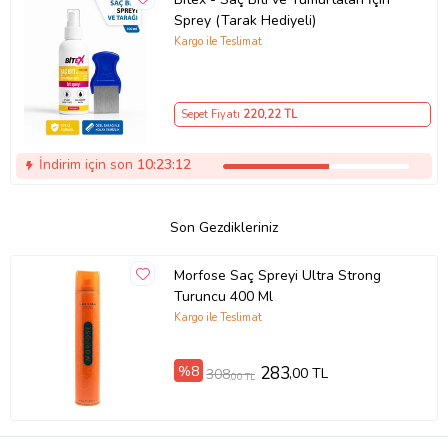
Sprey (Tarak Hediyeli)
Kargo ile Teslimat
Sepet Fiyatı
220
,22 TL
İndirim için son
10:23:11
Son Gezdikleriniz
Morfose Saç Spreyi Ultra Strong
Turuncu 400 Ml
Kargo ile Teslimat
%8
283
,00 TL
308
,00 TL