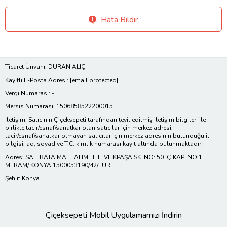
Hata Bildir
Ticaret Ünvanı: DURAN ALIÇ
Kayıtlı E-Posta Adresi:
[email protected]
Vergi Numarası: -
Mersis Numarası: 1506858522200015
İletişim: Satıcının Çiçeksepeti tarafından teyit edilmiş iletişim bilgileri ile
birlikte tacir/esnaf/sanatkar olan satıcılar için merkez adresi;
tacir/esnaf/sanatkar olmayan satıcılar için merkez adresinin bulunduğu il
bilgisi, ad, soyad ve T.C. kimlik numarası kayıt altında bulunmaktadır.
Adres: SAHİBATA MAH. AHMET TEVFİKPAŞA SK. NO: 50 İÇ KAPI NO:1
MERAM/ KONYA 1500053190/42/TUR
Şehir: Konya
Çiçeksepeti Mobil Uygulamamızı İndirin