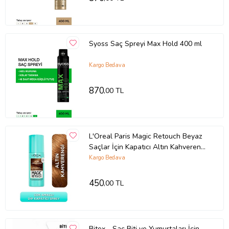
Syoss Saç Spreyi Max Hold 400 ml
Kargo Bedava
870
,00 TL
L'Oreal Paris Magic Retouch Beyaz
Saçlar İçin Kapatıcı Altın Kahverengi
Saç Spreyi 75 Ml
Kargo Bedava
450
,00 TL
Bitex - Saç Biti ve Yumurtaları İçin