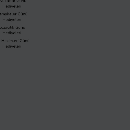
vukatlar Günü
Hediyeleri
emşireler Günü
Hediyeleri
Eczacılık Günü
Hediyeleri
ş Hekimleri Günü
Hediyeleri