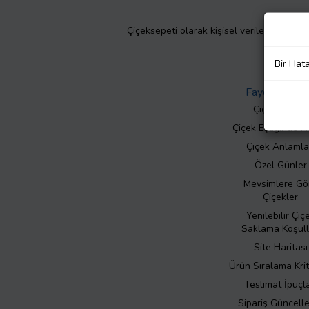
Çiçeksepeti olarak kişisel verilerinizin giz
Bir Hat
Faydalı Bilgil
Çiçek Bakımı
Çiçek Eşliğinde N
Çiçek Anlamla
Özel Günler
Mevsimlere Gö
Çiçekler
Yenilebilir Çiç
Saklama Koşull
Site Haritası
Ürün Sıralama Krit
Teslimat İpuçla
Sipariş Güncell