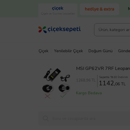
Çiçek ve Gurme Lezzetler
Çiçek
Yenilebilir Çiçek
Doğum Günü
Gönde
MSI GP62VR 7RF Leopard
Sepette %10 İndirim
1268
,96 TL
1142,
06 TL
Kargo Bedava