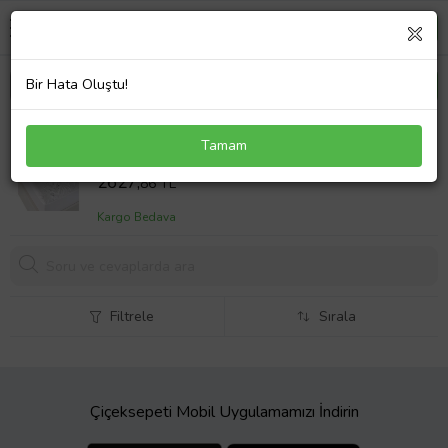
Bir Hata Oluştu!
Mycey Sıvı Geçirmez Fitted Kapitoneli Alez 220x200
Tamam
Cm Çift Kişilik Battal Boy
Sepet Fiyatı
2627,
86 TL
Kargo Bedava
Filtrele
Sırala
Çiçeksepeti Mobil Uygulamamızı İndirin