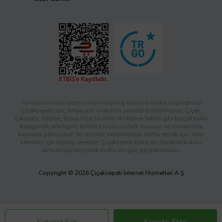
Türkiye’nin önde gelen online alışveriş sitesi ve mobil uygulaması
Çiçeksepeti’nde, ihtiyacınız olan tüm ürünleri bulabilirsiniz. Çiçek,
Çikolata, Hediye, Kişiye Özel Ürünler ve Hediye Setleri gibi birçok farklı
kategoride aradığınız binlerce ürünü sizlere sunuyor ve zamanında
kapınıza getiriyoruz! Siz de ister sevdiklerinizi mutlu etmek için, ister
kendiniz için sipariş verebilir; Çiçeksepeti Extra’nın fırsatlarla dolu
dünyasıyla tanışarak mutlu bir gün geçirebilirsiniz.
Copyright © 2026 Çiçeksepeti İnternet Hizmetleri A.Ş