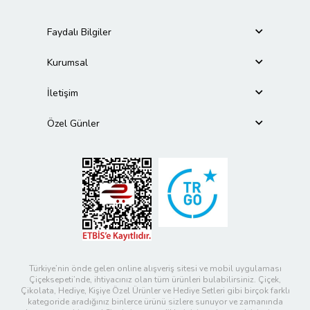
Faydalı Bilgiler
Kurumsal
İletişim
Özel Günler
Türkiye’nin önde gelen online alışveriş sitesi ve mobil uygulaması
Çiçeksepeti’nde, ihtiyacınız olan tüm ürünleri bulabilirsiniz. Çiçek,
Çikolata, Hediye, Kişiye Özel Ürünler ve Hediye Setleri gibi birçok farklı
kategoride aradığınız binlerce ürünü sizlere sunuyor ve zamanında