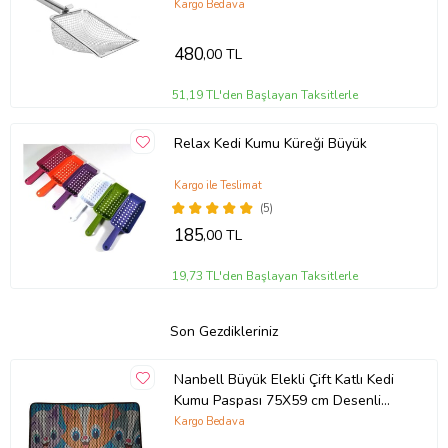
Kargo Bedava
480
,00 TL
51,19 TL'den Başlayan Taksitlerle
Relax Kedi Kumu Küreği Büyük
Kargo ile Teslimat
(5)
185
,00 TL
19,73 TL'den Başlayan Taksitlerle
Son Gezdikleriniz
Nanbell Büyük Elekli Çift Katlı Kedi
Kumu Paspası 75X59 cm Desenli
No:2
Kargo Bedava