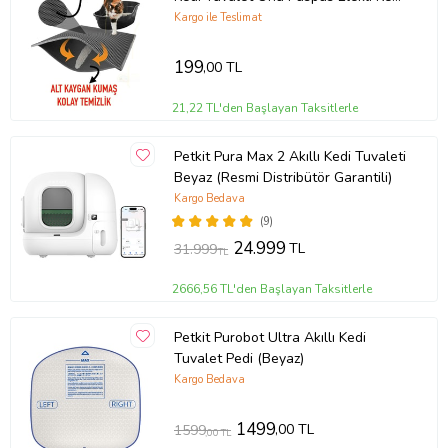
Kumu Paspası (SİYAH)
Kargo ile Teslimat
199
,00 TL
21,22 TL'den Başlayan Taksitlerle
Petkit Pura Max 2 Akıllı Kedi Tuvaleti
Beyaz (Resmi Distribütör Garantili)
Kargo Bedava
(9)
24.999
TL
31.999
TL
2666,56 TL'den Başlayan Taksitlerle
Petkit Purobot Ultra Akıllı Kedi
Tuvalet Pedi (Beyaz)
Kargo Bedava
1499
,00 TL
1599
,00 TL