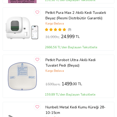
159,98 TL'den Başlayan Taksitlerle
Petkit Pura Max 2 Akıllı Kedi Tuvaleti
Beyaz (Resmi Distribütör Garantili)
Kargo Bedava
(9)
24.999
TL
31.999
TL
2666,56 TL'den Başlayan Taksitlerle
Petkit Purobot Ultra Akıllı Kedi
Tuvalet Pedi (Beyaz)
Kargo Bedava
1499
,00 TL
1599
,00 TL
159,89 TL'den Başlayan Taksitlerle
Nunbell Metal Kedi Kumu Küreği 28-
10-15cm