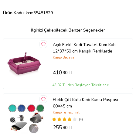
Ürün Kodu:
kcm35481829
İlginizi Çekebilecek Benzer Seçenekler
Açık Elekli Kedi Tuvalet Kum Kabı
12*37*50 cm Karışık Renklerde
Kargo Bedava
410
,90 TL
43,82 TL'den Başlayan Taksitlerle
Elekli Çift Katlı Kedi Kumu Paspası
60X45 cm
Kargo ile Teslimat
(4)
255
,80 TL