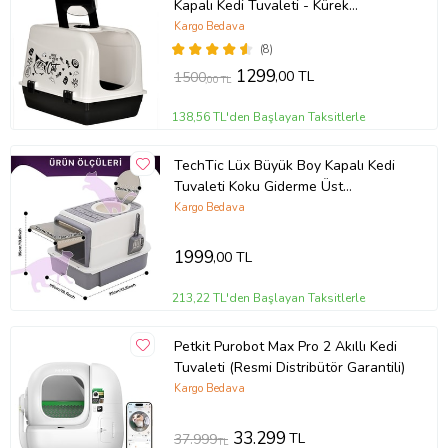
Kapalı Kedi Tuvaleti - Kürek
Hediyeli- Kırılmaz Özel Koku Filtreli
Kargo Bedava
(8)
1299
,00 TL
1500
,00 TL
138,56 TL'den Başlayan Taksitlerle
TechTic Lüx Büyük Boy Kapalı Kedi
Tuvaleti Koku Giderme Üst
Kapaklı(Boyun Kaşımalı)Çekmeceli
Kargo Bedava
Kürekli
1999
,00 TL
213,22 TL'den Başlayan Taksitlerle
Petkit Purobot Max Pro 2 Akıllı Kedi
Tuvaleti (Resmi Distribütör Garantili)
Kargo Bedava
33.299
TL
37.999
TL