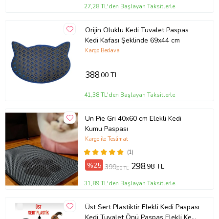
27,28 TL'den Başlayan Taksitlerle
Orijin Oluklu Kedi Tuvalet Paspas
Kedi Kafası Şeklinde 69x44 cm
Kargo Bedava
388
,00 TL
41,38 TL'den Başlayan Taksitlerle
Un Pie Gri 40x60 cm Elekli Kedi
Kumu Paspası
Kargo ile Teslimat
(1)
%25
298
,98 TL
399
,00 TL
31,89 TL'den Başlayan Taksitlerle
Üst Sert Plastiktir Elekli Kedi Paspası
Kedi Tuvalet Önü Paspas Elekli Kedi