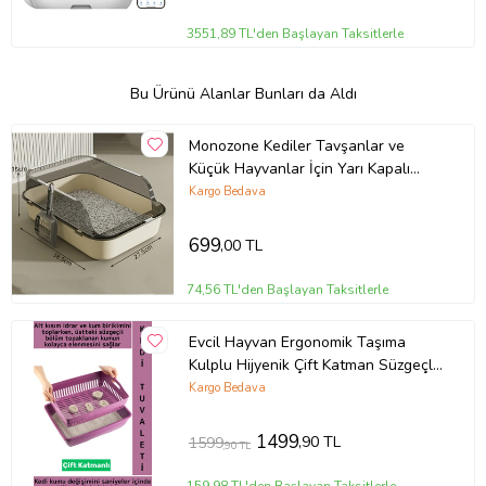
3551,89 TL'den Başlayan Taksitlerle
Bu Ürünü Alanlar Bunları da Aldı
Monozone Kediler Tavşanlar ve
Küçük Hayvanlar İçin Yarı Kapalı
Tuvalet Kum Kabı Kürek Hediyeli
Kargo Bedava
699
,00 TL
74,56 TL'den Başlayan Taksitlerle
Evcil Hayvan Ergonomik Taşıma
Kulplu Hijyenik Çift Katman Süzgeçli
Açık Yavru Yetişkin Kedi Tuvaleti
Kargo Bedava
1499
,90 TL
1599
,90 TL