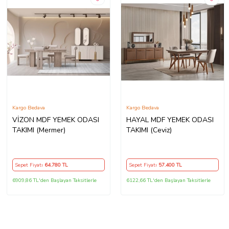
Kargo Bedava
Kargo Bedava
VİZON MDF YEMEK ODASI
HAYAL MDF YEMEK ODASI
TAKIMI (Mermer)
TAKIMI (Ceviz)
Sepet Fiyatı
64.780
TL
Sepet Fiyatı
57.400
TL
6909,86 TL'den Başlayan Taksitlerle
6122,66 TL'den Başlayan Taksitlerle