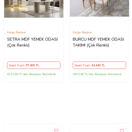
Kargo Bedava
Kargo Bedava
SETRA MDF YEMEK ODASI
BURCU MDF YEMEK ODASI
(Çok Renkli)
TAKIMI (Çok Renkli)
Sepet Fiyatı
57.400
TL
Sepet Fiyatı
34.440
TL
6122,66 TL'den Başlayan Taksitlerle
3673,60 TL'den Başlayan Taksitlerle