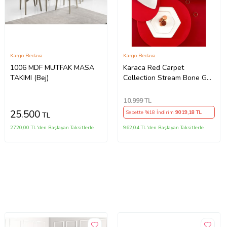
Kargo Bedava
Kargo Bedava
1006 MDF MUTFAK MASA
Karaca Red Carpet
TAKIMI (Bej)
Collection Stream Bone Geo
59 Parça 12 Kişilik Yemek
Takımı Gold Outlet
10.999
TL
25.500
Sepette %18 İndirim
9019
,18 TL
TL
2720,00 TL'den Başlayan Taksitlerle
962,04 TL'den Başlayan Taksitlerle