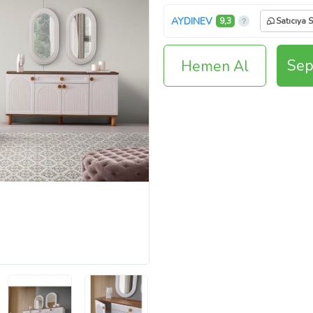
AYDINEV
9,3
Satıcıya 
Sep
Hemen Al