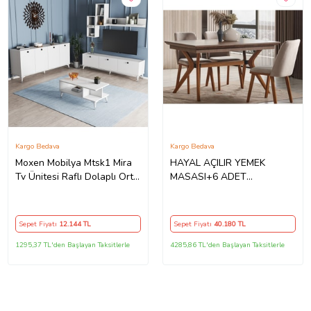
Kargo Bedava
Kargo Bedava
Moxen Mobilya Mtsk1 Mira
HAYAL AÇILIR YEMEK
Tv Ünitesi Raflı Dolaplı Orta
MASASI+6 ADET
Sehpası Ve Konsol Takımı
SANDALYE (Ceviz)
/yemek Odası Beyaz
MXNMTSK1001BYZ
Sepet Fiyatı
12.144
TL
Sepet Fiyatı
40.180
TL
1295,37 TL'den Başlayan Taksitlerle
4285,86 TL'den Başlayan Taksitlerle