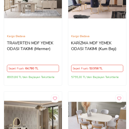
Kargo Bedava
Kargo Bedava
TRAVERTEN MDF YEMEK
KARİZMA MDF YEMEK
ODASI TAKIMI (Mermer)
ODASI TAKIMI (Kum Beji)
Sepet Fiyatı
64.780
TL
Sepet Fiyatı
53.956
TL
6909,86 TL'den Başlayan Taksitlerle
5755,30 TL'den Başlayan Taksitlerle