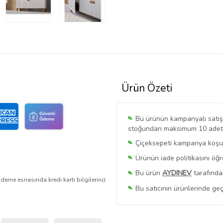
Ürün Özeti
Bu ürünün kampanyalı satışı 
stoğundan maksimum 10 adet sa
Çiçeksepeti kampanya koşull
Ürünün iade politikasını öğ
Bu ürün
AYDINEV
tarafında
deme esnasında kredi kartı bilgileriniz
Bu satıcının ürünlerinde geç
Bu Satıcının
Tüm Ürünlerini
Ürün sayfasında gördüğünüz f