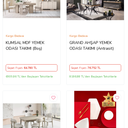
Kargo Bedava
Kargo Bedava
KUMSAL MDF YEMEK
GRAND AHŞAP YEMEK
ODASI TAKIMI (Boş)
ODASI TAKIMI (Antrasit)
Sepet Fiyatı
64.780
TL
Sepet Fiyatı
76.752
TL
6909,86 TL'den Başlayan Taksitlerle
8186,88 TL'den Başlayan Taksitlerle