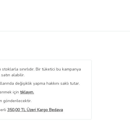
stoklarla sınırlıdır. Bir tüketici bu kampanya
tın alabilir.
arında değişiklik yapma hakkını saklı tutar.
renmek için
tıklayın.
n gönderilecektir.
erli
350,00 TL Üzeri Kargo Bedava
 Görüntüle
iyat bilgileri, satıcı tarafından