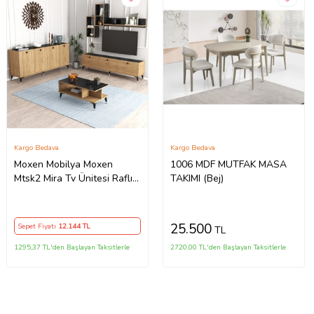
Kargo Bedava
Kargo Bedava
Moxen Mobilya Moxen
1006 MDF MUTFAK MASA
Mtsk2 Mira Tv Ünitesi Raflı
TAKIMI (Bej)
Dolaplı Orta Sehpası Ve
Konsol Takımı /yemek Odası
Sepet-bendir
25.500
Sepet Fiyatı
12.144
TL
TL
MXNMTSK2002SPT
1295,37 TL'den Başlayan Taksitlerle
2720,00 TL'den Başlayan Taksitlerle