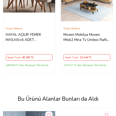
Kargo Bedava
Kargo Bedava
HAYAL AÇILIR YEMEK
Moxen Mobilya Moxen
MASASI+6 ADET
Mtsk2 Mira Tv Ünitesi Raflı
SANDALYE (Ceviz)
Dolaplı Orta Sehpası Ve
Konsol Takımı /yemek Odası
Sepet-bendir
Sepet Fiyatı
40.180
TL
Sepet Fiyatı
12.144
TL
MXNMTSK2002SPT
4285,86 TL'den Başlayan Taksitlerle
1295,37 TL'den Başlayan Taksitlerle
Bu Ürünü Alanlar Bunları da Aldı