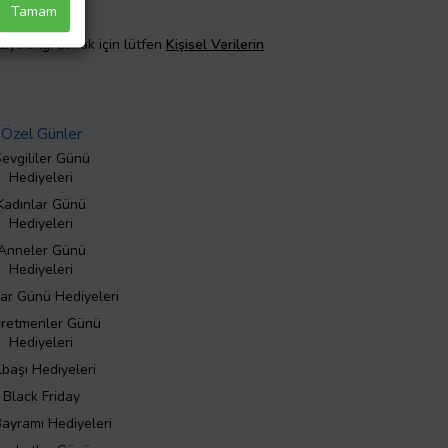
Tamam
taylı bilgi almak için lütfen
Kişisel Verilerin
Özel Günler
evgililer Günü
Hediyeleri
Kadınlar Günü
Hediyeleri
Anneler Günü
Hediyeleri
ar Günü Hediyeleri
retmenler Günü
Hediyeleri
lbaşı Hediyeleri
Black Friday
Bayramı Hediyeleri