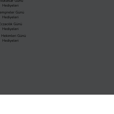
vukatlar Günü
Hediyeleri
emşireler Günü
Hediyeleri
Eczacılık Günü
Hediyeleri
ş Hekimleri Günü
Hediyeleri