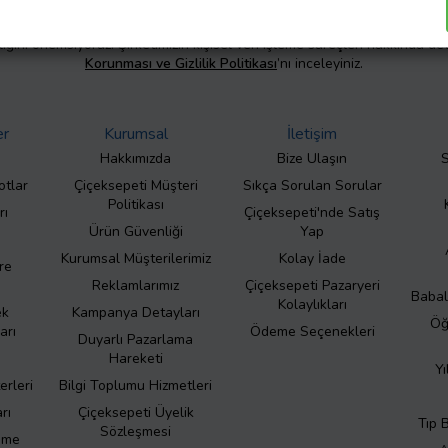
liliğini önemsiyoruz. Şirketimizin kişisel veri işleme süreçleri hakkında de
Korunması ve Gizlilik Politikası
’nı inceleyiniz.
er
Kurumsal
İletişim
Hakkımızda
Bize Ulaşın
S
otlar
Çiçeksepeti Müşteri
Sıkça Sorulan Sorular
Politikası
rı
Çiçeksepeti'nde Satış
Ürün Güvenliği
Yap
Kurumsal Müşterilerimiz
Kolay İade
re
Reklamlarımız
Çiçeksepeti Pazaryeri
Babal
Kolaylıkları
ek
Kampanya Detayları
Öğ
arı
Ödeme Seçenekleri
Duyarlı Pazarlama
Hareketi
Yı
erleri
Bilgi Toplumu Hizmetleri
rı
Çiçeksepeti Üyelik
Tıp 
Sözleşmesi
eme