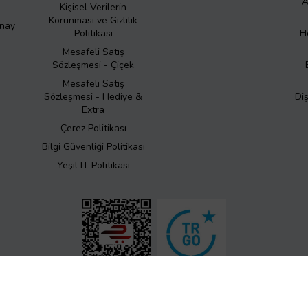
A
Kişisel Verilerin
Korunması ve Gizlilik
Onay
Politikası
H
Mesafeli Satış
Sözleşmesi - Çiçek
Mesafeli Satış
Sözleşmesi - Hediye &
Di
Extra
Çerez Politikası
Bilgi Güvenliği Politikası
Yeşil IT Politikası