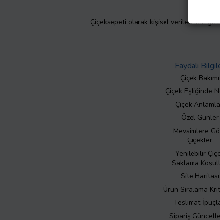
Çiçeksepeti olarak kişisel verilerinizin giz
Faydalı Bilgil
Çiçek Bakımı
Çiçek Eşliğinde N
Çiçek Anlamla
Özel Günler
Mevsimlere Gö
Çiçekler
Yenilebilir Çiç
Saklama Koşull
Site Haritası
Ürün Sıralama Krit
Teslimat İpuçla
Sipariş Güncell