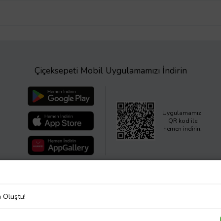
Çiçeksepeti Mobil Uygulamamızı İndirin
Uygulamamızı
QR kod ile
hemen indirin.
a Oluştu!