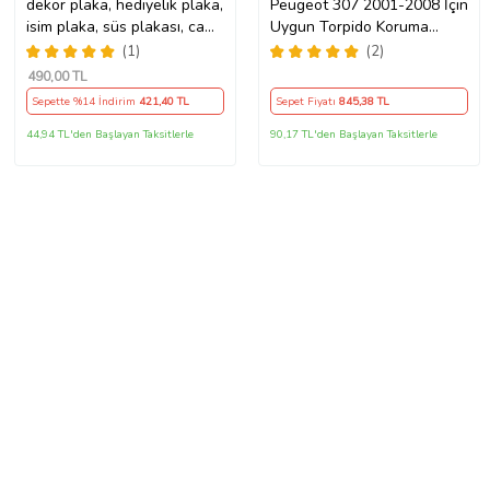
dekor plaka, hediyelik plaka,
Peugeot 307 2001-2008 İçin
isim plaka, süs plakası, cam
Uygun Torpido Koruma
önü plakası, tırcı plakası
Halısı Siyah Kenar Renk
(1)
(2)
(Sarı-Siyah)
Kırmızı
490
,00 TL
Sepette %14 İndirim
421
,40 TL
Sepet Fiyatı
845
,38 TL
44,94 TL'den Başlayan Taksitlerle
90,17 TL'den Başlayan Taksitlerle