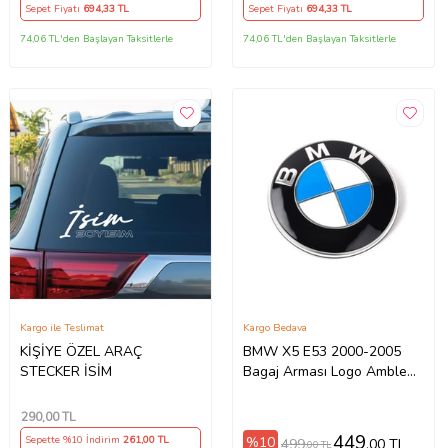
Sepet Fiyatı
694
,33 TL
Sepet Fiyatı
694
,33 TL
74,06 TL'den Başlayan Taksitlerle
74,06 TL'den Başlayan Taksitlerle
Kargo ile Teslimat
Kargo Bedava
KİŞİYE ÖZEL ARAÇ
BMW X5 E53 2000-2005
STECKER İSİM
Bagaj Arması Logo Amblem
78mm
290
,00 TL
449
%10
Sepette %10 İndirim
261
,00 TL
499
,00 TL
,00 TL