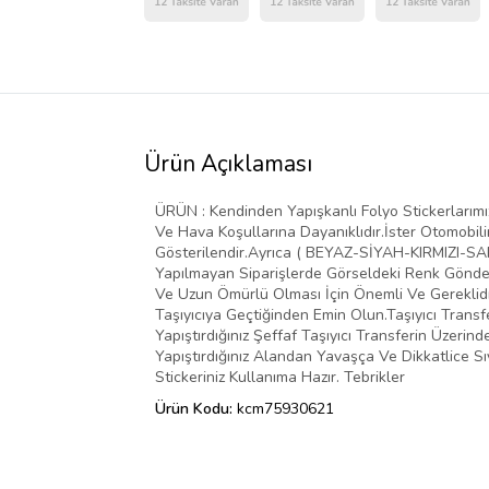
Ürün Açıklaması
ÜRÜN : Kendinden Yapışkanlı Folyo Stickerlarımız 
Ve Hava Koşullarına Dayanıklıdır.İster Otomobilin
Gösterilendir.Ayrıca ( BEYAZ-SİYAH-KIRMIZI-SARI
Yapılmayan Siparişlerde Görseldeki Renk Gönder
Ve Uzun Ömürlü Olması İçin Önemli Ve Gereklidir
Taşıyıcıya Geçtiğinden Emin Olun.Taşıyıcı Transf
Yapıştırdığınız Şeffaf Taşıyıcı Transferin Üzer
Yapıştırdığınız Alandan Yavaşça Ve Dikkatlice Sı
Stickeriniz Kullanıma Hazır. Tebrikler
Ürün Kodu:
kcm75930621