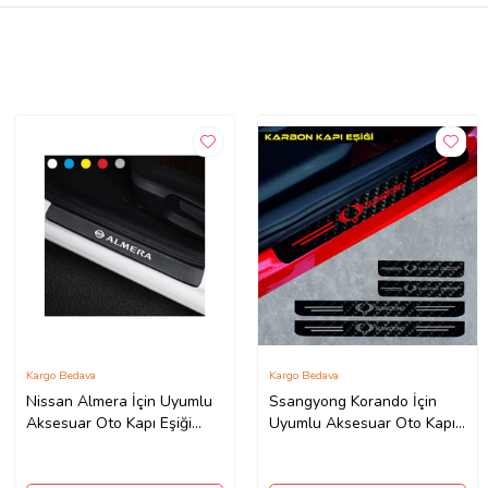
Kargo Bedava
Kargo Bedava
Nissan Almera İçin Uyumlu
Ssangyong Korando İçin
Aksesuar Oto Kapı Eşiği
Uyumlu Aksesuar Oto Kapı
Sticker Karbon 4 Adet
Eşiği Sticker Karbon 4 Adet