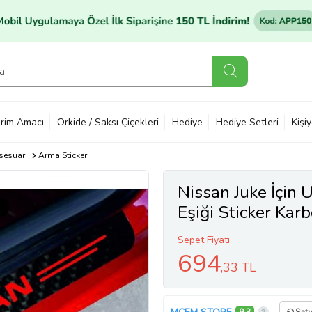
rim Amacı
Orkide / Saksı Çiçekleri
Hediye
Hediye Setleri
Kişi
sesuar
Arma Sticker
Nissan Juke İçin
Eşiği Sticker Kar
Sepet Fiyatı
694
,33 TL