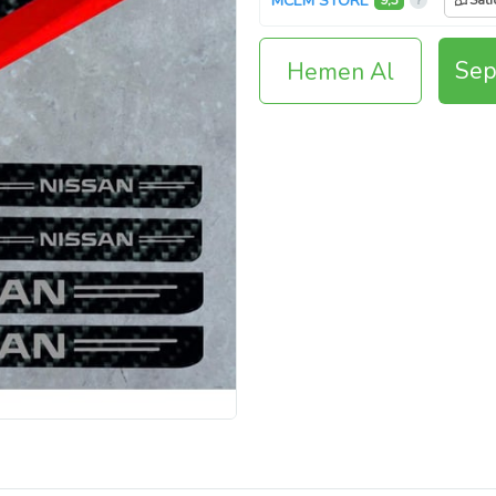
MCEM STORE
9,3
Satı
Sep
Hemen Al