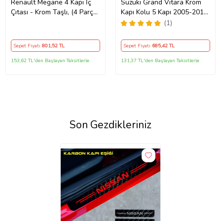
Renault Megane 4 Kapı İç
Suzuki Grand Vitara Krom
Çıtası - Krom Taşlı, (4 Parça)
Kapı Kolu 5 Kapı 2005-2017
2016 ve Sonrası, HB/SD
(SENSÖRLÜ) P.ÇELİK
(1)
Sepet Fiyatı
801
,52 TL
Sepet Fiyatı
685
,42 TL
153,62 TL'den Başlayan Taksitlerle
131,37 TL'den Başlayan Taksitlerle
Son Gezdikleriniz