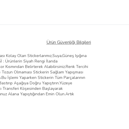
Ürün Güvenliği Bilgileri
ması Kolay Olan Stickerlarımız,Suya,Güneş Işığına
Ğİ : Ürünlerin Siyah Rengi İlanda
 Kısmından Belirterek Alabilirsiniz.Renk Tercihi
Ve Tozun Olmaması Stickerin Sağlam Yapışması
n.Bu İşlemi Yaparken Stickerin Tüm Parçalarının
Bastırıp Aşağıya Doğru Yapıştırın.Yüzeye
ıcı Transferi Köşesinden Başlayarak
ğunuz Alana Yapıştığından Emin Olun.Artık