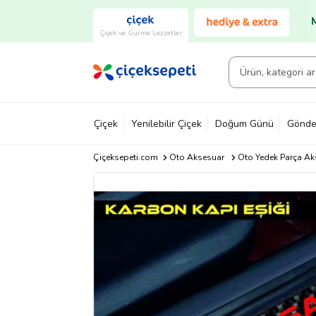
Çiçek ve Gurme Lezzetler
Çiçek
Yenilebilir Çiçek
Doğum Günü
Gönde
Çiçeksepeti.com
Oto Aksesuar
Oto Yedek Parça Ak