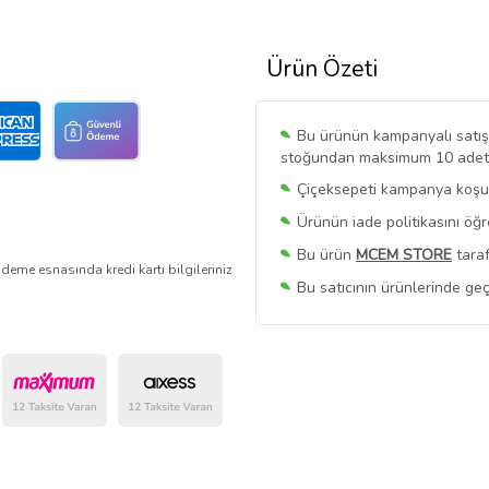
Ürün Özeti
Bu ürünün kampanyalı satışı 
stoğundan maksimum 10 adet sa
Çiçeksepeti kampanya koşull
Ürünün iade politikasını öğ
Bu ürün
MCEM STORE
taraf
deme esnasında kredi kartı bilgileriniz
Bu satıcının ürünlerinde geç
Bu Satıcının
Tüm Ürünlerini
Ürün sayfasında gördüğünüz f
belirlenmektedir.