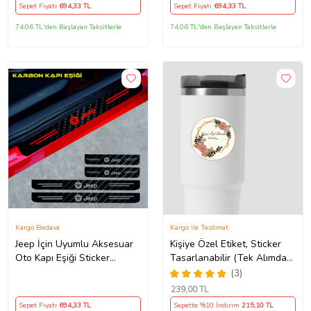
Sepet Fiyatı
694
,33 TL
Sepet Fiyatı
694
,33 TL
74,06 TL'den Başlayan Taksitlerle
74,06 TL'den Başlayan Taksitlerle
Kargo Bedava
Kargo ile Teslimat
Jeep İçin Uyumlu Aksesuar
Kişiye Özel Etiket, Sticker
Oto Kapı Eşiği Sticker
Tasarlanabilir (Tek Alımda
Karbon 4 Adet
50'li Gönderim
(3)
Yapılmaktadır)
239
,00 TL
Sepet Fiyatı
694
,33 TL
Sepette %10 İndirim
215
,10 TL