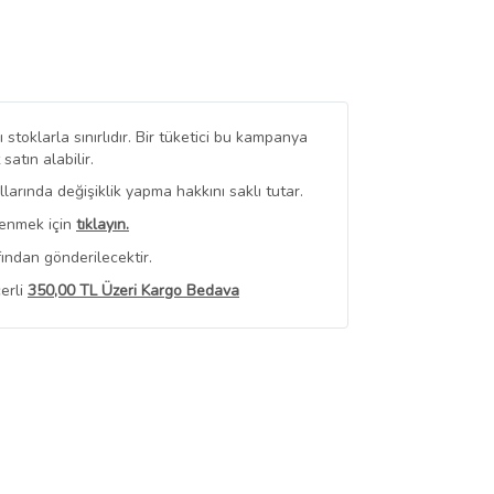
stoklarla sınırlıdır. Bir tüketici bu kampanya
tın alabilir.
arında değişiklik yapma hakkını saklı tutar.
renmek için
tıklayın.
ından gönderilecektir.
erli
350,00 TL Üzeri Kargo Bedava
 Görüntüle
iyat bilgileri, satıcı tarafından