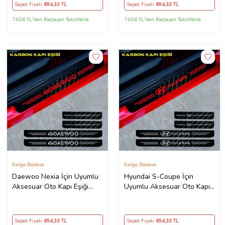
Sepet Fiyatı
694
,33 TL
Sepet Fiyatı
694
,33 TL
74,06 TL'den Başlayan Taksitlerle
74,06 TL'den Başlayan Taksitlerle
Kargo Bedava
Kargo Bedava
Daewoo Nexia İçin Uyumlu
Hyundai S-Coupe İçin
Aksesuar Oto Kapı Eşiği
Uyumlu Aksesuar Oto Kapı
Sticker Karbon 4 Adet
Eşiği Sticker Karbon 4 Adet
Sepet Fiyatı
694
,33 TL
Sepet Fiyatı
694
,33 TL