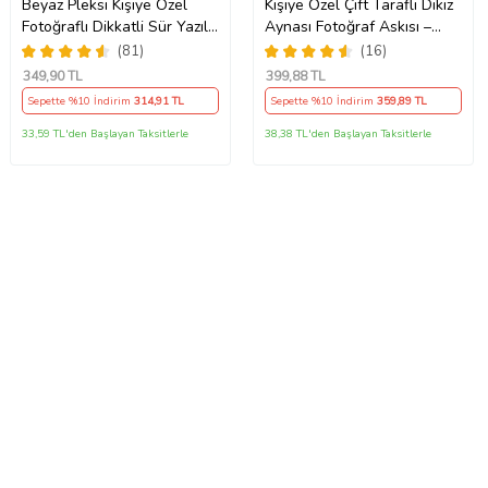
Beyaz Pleksi Kişiye Özel
Kişiye Özel Çift Taraflı Dikiz
Fotoğraflı Dikkatli Sür Yazılı
Aynası Fotoğraf Askısı –
Araba Hediyesi Araba Süsü
Şarkılı Tasarım Araç Süsü
(81)
(16)
Dikiz Aynası Süsü
349
,90 TL
399
,88 TL
Sepette %10 İndirim
314
,91 TL
Sepette %10 İndirim
359
,89 TL
33,59 TL'den Başlayan Taksitlerle
38,38 TL'den Başlayan Taksitlerle