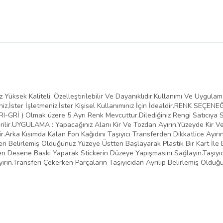
Yüksek Kaliteli, Özelleştirilebilir Ve Dayanıklıdır.Kullanımı Ve Uygula
iz,İster İşletmeniz,İster Kişisel Kullanımınız İçin İdealdir.RENK SEÇENE
-GRİ ) Olmak üzere 5 Ayrı Renk Mevcuttur.Dilediğiniz Rengi Satıcıya Sor
ilir.UYGULAMA : Yapacağınız Alanı Kir Ve Tozdan Ayırın.Yüzeyde Kir 
.Arka Kısımda Kalan Fon Kağıdını Taşıyıcı Transferden Dikkatlice Ayırı
eri Belirlemiş Olduğunuz Yüzeye Üstten Başlayarak Plastik Bir Kart İle 
inden Desene Baskı Yaparak Stickerin Düzeye Yapışmasını Sağlayın.Taşıy
yırın.Transferi Çekerken Parçaların Taşıyıcıdan Ayrılıp Belirlemiş Oldu