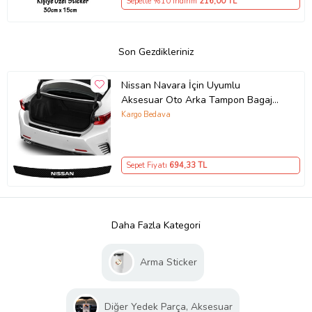
Sepette %10 İndirim
216
,00 TL
Son Gezdikleriniz
Nissan Navara İçin Uyumlu
Aksesuar Oto Arka Tampon Bagaj
Koruyucu Sticker 92*7 Cm
Kargo Bedava
Sepet Fiyatı
694
,33 TL
Daha Fazla Kategori
Arma Sticker
Diğer Yedek Parça, Aksesuar