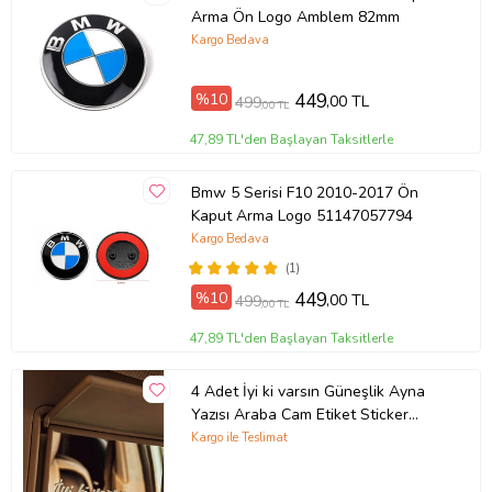
Arma Ön Logo Amblem 82mm
Kargo Bedava
%10
449
,00 TL
499
,00 TL
47,89 TL'den Başlayan Taksitlerle
Bmw 5 Serisi F10 2010-2017 Ön
Kaput Arma Logo 51147057794
Kargo Bedava
(1)
%10
449
,00 TL
499
,00 TL
47,89 TL'den Başlayan Taksitlerle
4 Adet İyi ki varsın Güneşlik Ayna
Yazısı Araba Cam Etiket Sticker
8x2cm
Kargo ile Teslimat