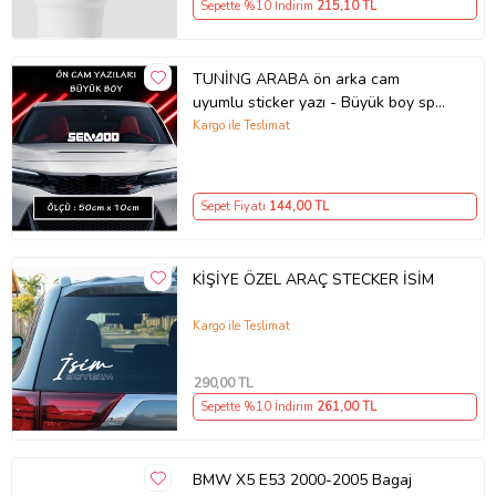
Sepette %10 İndirim
215
,10 TL
TUNİNG ARABA ön arka cam
uyumlu sticker yazı - Büyük boy spor
tuning modifiye etiket
Kargo ile Teslimat
Sepet Fiyatı
144
,00 TL
KİŞİYE ÖZEL ARAÇ STECKER İSİM
Kargo ile Teslimat
290
,00 TL
Sepette %10 İndirim
261
,00 TL
BMW X5 E53 2000-2005 Bagaj