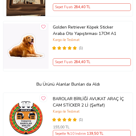
Sepet Fiyatı
284
,40 TL
Golden Retriever Köpek Sticker
Araba Oto Yapıştırması 17CM A1
Kargo ile Teslimat
(1)
Sepet Fiyatı
284
,40 TL
Bu Ürünü Alanlar Bunları da Aldı
BAROLAR BİRLİĞİ AVUKAT ARAÇ İÇ
CAM STİCKER 2 Lİ (Şeffaf)
Kargo ile Teslimat
(1)
155
,00 TL
Sepette %10 İndirim
139
,50 TL