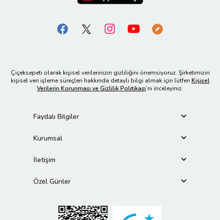
Çiçeksepeti olarak kişisel verilerinizin gizliliğini önemsiyoruz. Şirketimizin
kişisel veri işleme süreçleri hakkında detaylı bilgi almak için lütfen
Kişisel
Verilerin Korunması ve Gizlilik Politikası
’nı inceleyiniz.
Faydalı Bilgiler
Kurumsal
İletişim
Özel Günler