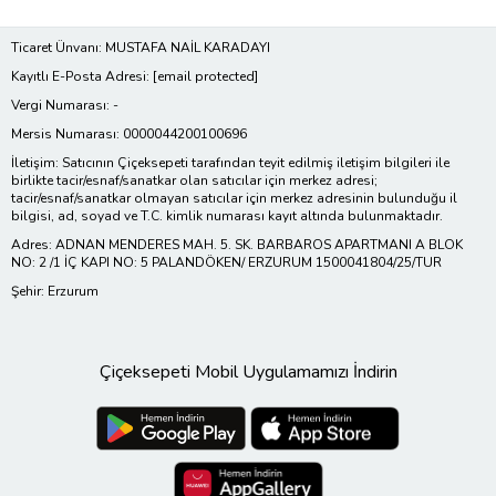
Ticaret Ünvanı: MUSTAFA NAİL KARADAYI
Kayıtlı E-Posta Adresi:
[email protected]
Vergi Numarası: -
Mersis Numarası: 0000044200100696
İletişim: Satıcının Çiçeksepeti tarafından teyit edilmiş iletişim bilgileri ile
birlikte tacir/esnaf/sanatkar olan satıcılar için merkez adresi;
tacir/esnaf/sanatkar olmayan satıcılar için merkez adresinin bulunduğu il
bilgisi, ad, soyad ve T.C. kimlik numarası kayıt altında bulunmaktadır.
Adres: ADNAN MENDERES MAH. 5. SK. BARBAROS APARTMANI A BLOK
NO: 2 /1 İÇ KAPI NO: 5 PALANDÖKEN/ ERZURUM 1500041804/25/TUR
Şehir: Erzurum
Çiçeksepeti Mobil Uygulamamızı İndirin