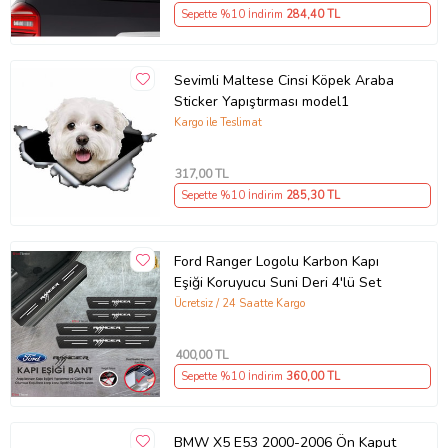
Sepette %10 İndirim
284
,40 TL
Sevimli Maltese Cinsi Köpek Araba
Sticker Yapıştırması model1
Kargo ile Teslimat
317
,00 TL
Sepette %10 İndirim
285
,30 TL
Ford Ranger Logolu Karbon Kapı
Eşiği Koruyucu Suni Deri 4'lü Set
Ücretsiz / 24 Saatte Kargo
400
,00 TL
Sepette %10 İndirim
360
,00 TL
BMW X5 E53 2000-2006 Ön Kaput