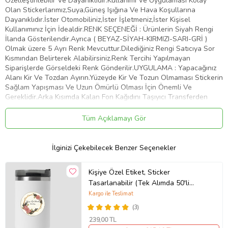
Özelleştirilebilir Ve Dayanıklıdır.Kullanımı Ve Uygulaması Kolay
Olan Stickerlarımız,Suya,Güneş Işığına Ve Hava Koşullarına
Dayanıklıdır.İster Otomobiliniz,İster İşletmeniz,İster Kişisel
Kullanımınız İçin İdealdir.RENK SEÇENEĞİ : Ürünlerin Siyah Rengi
İlanda Gösterilendir.Ayrıca ( BEYAZ-SİYAH-KIRMIZI-SARI-GRİ )
Olmak üzere 5 Ayrı Renk Mevcuttur.Dilediğiniz Rengi Satıcıya Sor
Kısmından Belirterek Alabilirsiniz.Renk Tercihi Yapılmayan
Siparişlerde Görseldeki Renk Gönderilir.UYGULAMA : Yapacağınız
Alanı Kir Ve Tozdan Ayırın.Yüzeyde Kir Ve Tozun Olmaması Stickerin
Sağlam Yapışması Ve Uzun Ömürlü Olması İçin Önemli Ve
Gereklidir.Arka Kısımda Kalan Fon Kağıdını Taşıyıcı Transferden
Dikkatlice Ayırın.Bu İşlemi Yaparken Stickerin Tüm Parçalarının
Taşıyıcıya Geçtiğinden Emin Olun.Taşıyıcı Transferi Belirlemiş
Tüm Açıklamayı Gör
Olduğunuz Yüzeye Üstten Başlayarak Plastik Bir Kart İle Bastırıp
Aşağıya Doğru Yapıştırın.Yüzeye Yapıştırdığınız Şeffaf Taşıyıcı
Transferin Üzerinden Desene Baskı Yaparak Stickerin Düzeye
İlginizi Çekebilecek Benzer Seçenekler
Yapışmasını Sağlayın.Taşıyıcı Transferi Köşesinden Başlayarak
Yapıştırdığınız Alandan Yavaşça Ve Dikkatlice Sıyırın.Transferi
Kişiye Özel Etiket, Sticker
Çekerken Parçaların Taşıyıcıdan Ayrılıp Belirlemiş Olduğunuz Alana
Tasarlanabilir (Tek Alımda 50'li
Yapıştığından Emin Olun.Artık Stickeriniz Kullanıma Hazır. Tebrikler
Gönderim Yapılmaktadır)
Kargo ile Teslimat
Ürün Kodu:
kcm35583583
(3)
239
,00 TL