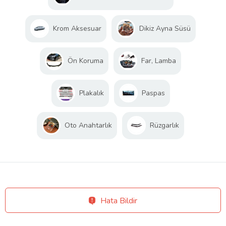
Krom Aksesuar
Dikiz Ayna Süsü
Ön Koruma
Far, Lamba
Plakalık
Paspas
Oto Anahtarlık
Rüzgarlık
Hata Bildir