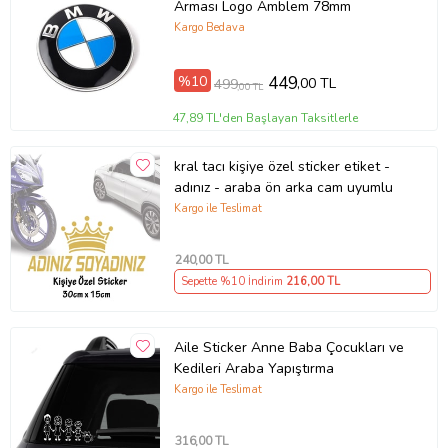
Arması Logo Amblem 78mm
Kargo Bedava
%10
449
,00 TL
499
,00 TL
47,89 TL'den Başlayan Taksitlerle
kral tacı kişiye özel sticker etiket -
adınız - araba ön arka cam uyumlu
Kargo ile Teslimat
240
,00 TL
Sepette %10 İndirim
216
,00 TL
Aile Sticker Anne Baba Çocukları ve
Kedileri Araba Yapıştırma
Kargo ile Teslimat
316
,00 TL