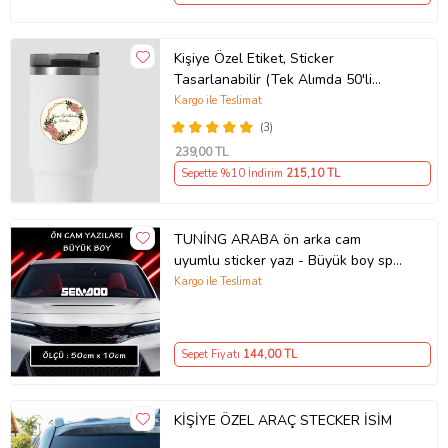
Kişiye Özel Etiket, Sticker
Tasarlanabilir (Tek Alımda 50'li
Gönderim Yapılmaktadır)
Kargo ile Teslimat
(3)
239
,00 TL
Sepette %10 İndirim
215
,10 TL
TUNİNG ARABA ön arka cam
uyumlu sticker yazı - Büyük boy spor
tuning modifiye etiket
Kargo ile Teslimat
Sepet Fiyatı
144
,00 TL
KİŞİYE ÖZEL ARAÇ STECKER İSİM