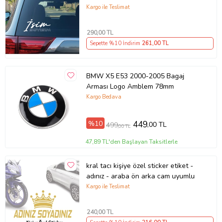
Kargo ile Teslimat
290
,00 TL
Sepette %10 İndirim
261
,00 TL
BMW X5 E53 2000-2005 Bagaj
Arması Logo Amblem 78mm
Kargo Bedava
%10
449
,00 TL
499
,00 TL
47,89 TL'den Başlayan Taksitlerle
kral tacı kişiye özel sticker etiket -
adınız - araba ön arka cam uyumlu
Kargo ile Teslimat
240
,00 TL