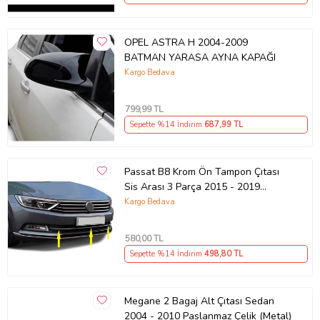
OPEL ASTRA H 2004-2009
BATMAN YARASA AYNA KAPAĞI
Kargo Bedava
799
,99 TL
Sepette %14 İndirim
687
,99 TL
Passat B8 Krom Ön Tampon Çıtası
Sis Arası 3 Parça 2015 - 2019
Paslanmaz Çelik
Kargo Bedava
580
,00 TL
Sepette %14 İndirim
498
,80 TL
Megane 2 Bagaj Alt Çıtası Sedan
2004 - 2010 Paslanmaz Çelik (Metal)