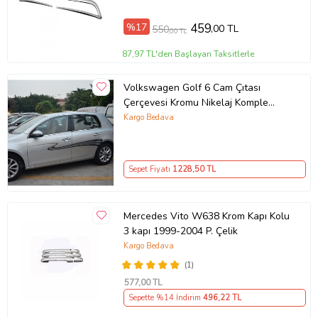
%17
459
,00 TL
550
,00 TL
87,97 TL'den Başlayan Taksitlerle
Volkswagen Golf 6 Cam Çıtası
Çerçevesi Kromu Nikelaj Komple
2009-2013
Kargo Bedava
Sepet Fiyatı
1228
,50 TL
Mercedes Vito W638 Krom Kapı Kolu
3 kapı 1999-2004 P. Çelik
Kargo Bedava
(1)
577
,00 TL
Sepette %14 İndirim
496
,22 TL