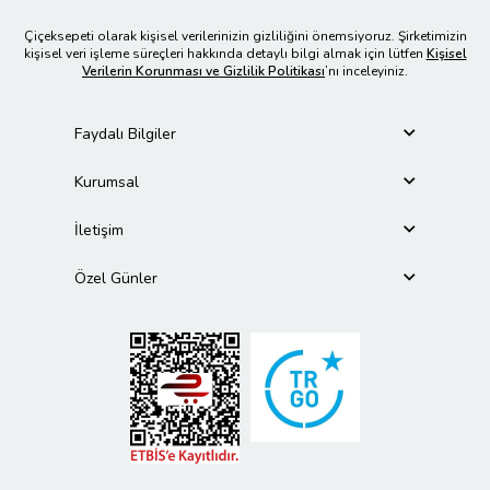
Çiçeksepeti olarak kişisel verilerinizin gizliliğini önemsiyoruz. Şirketimizin
kişisel veri işleme süreçleri hakkında detaylı bilgi almak için lütfen
Kişisel
Verilerin Korunması ve Gizlilik Politikası
’nı inceleyiniz.
Faydalı Bilgiler
Kurumsal
İletişim
Özel Günler