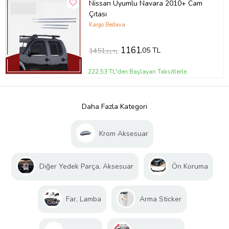
Nissan Uyumlu Navara 2010+ Cam
Çıtası
Kargo Bedava
1161
,05 TL
1451
,31 TL
222,53 TL'den Başlayan Taksitlerle
Daha Fazla Kategori
Krom Aksesuar
Diğer Yedek Parça, Aksesuar
Ön Koruma
Far, Lamba
Arma Sticker