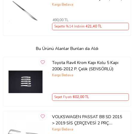
Kargo Bedava
490
,00 TL
Sepette %14 İndirim
421
,40 TL
Bu Ürünü Alanlar Bunları da Aldı
Toyota Rav4 Krom Kapı Kolu 5 Kapı
2006-2012 P. Çelik (SENSÖRLÜ)
Kargo Bedava
Sepet Fiyatı
602
,00 TL
VOLKSWAGEN PASSAT B8 SD 2015
> 2019 SİS ÇERÇEVESİ 2 PRÇ.
P.ÇELİK
Kargo Bedava