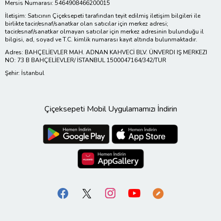
Mersis Numarası: 5464908466200015
İletişim: Satıcının Çiçeksepeti tarafından teyit edilmiş iletişim bilgileri ile
birlikte tacir/esnaf/sanatkar olan satıcılar için merkez adresi;
tacir/esnaf/sanatkar olmayan satıcılar için merkez adresinin bulunduğu il
bilgisi, ad, soyad ve T.C. kimlik numarası kayıt altında bulunmaktadır.
Adres: BAHÇELİEVLER MAH. ADNAN KAHVECİ BLV. ÜNVERDI IŞ MERKEZI
NO: 73 B BAHÇELİEVLER/ İSTANBUL 1500047164/342/TUR
Şehir: İstanbul
Çiçeksepeti Mobil Uygulamamızı İndirin