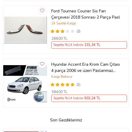
Ford Tourneo Courier Sis Farı
Çerçevesi 2018 Sonrası 2 Parça Pasl
24 Saatte Kargo
(2)
269
,00 TL
Sepette %14 İndirim
231
,34 TL
Hyundai Accent Era Krom Cam Çıtası
4 parça 2006 ve üzeri Paslanmaz
Çelik
Kargo Bedava
(1)
584
,00 TL
Sepette %14 İndirim
502
,24 TL
Son Gezdikleriniz