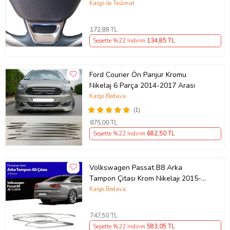
Kargo ile Teslimat
172
,89 TL
Sepette %22 İndirim
134
,85 TL
Ford Courier Ön Panjur Kromu
Nikelaj 6 Parça 2014-2017 Arası
Kargo Bedava
(1)
875
,00 TL
Sepette %22 İndirim
682
,50 TL
Volkswagen Passat B8 Arka
Tampon Çitası Krom Nikelajı 2015-
2018
Kargo Bedava
747
,50 TL
Sepette %22 İndirim
583
,05 TL