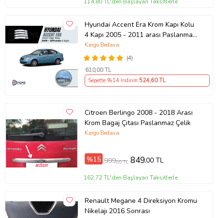
114,80 TL'den Başlayan Taksitlerle
Hyundai Accent Era Krom Kapı Kolu
4 Kapı 2005 - 2011 arası Paslanmaz
Çelik
Kargo Bedava
(4)
610
,00 TL
Sepette %14 İndirim
524
,60 TL
Citroen Berlingo 2008 - 2018 Arası
Krom Bagaj Çıtası Paslanmaz Çelik
Kargo Bedava
%15
849
,00 TL
999
,00 TL
162,72 TL'den Başlayan Taksitlerle
Renault Megane 4 Direksiyon Kromu
Nikelajı 2016 Sonrası