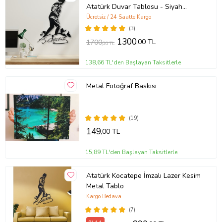
Atatürk Duvar Tablosu - Siyah
Atatürk Portresi - Atatürk Kocatepe
Ücretsiz / 24 Saatte Kargo
İmza - Ev Ofis Aksesuar AMD4000
(3)
1300
,00 TL
1700
,00 TL
138,66 TL'den Başlayan Taksitlerle
Metal Fotoğraf Baskısı
(19)
149
,00 TL
15,89 TL'den Başlayan Taksitlerle
Atatürk Kocatepe İmzalı Lazer Kesim
Metal Tablo
Kargo Bedava
(7)