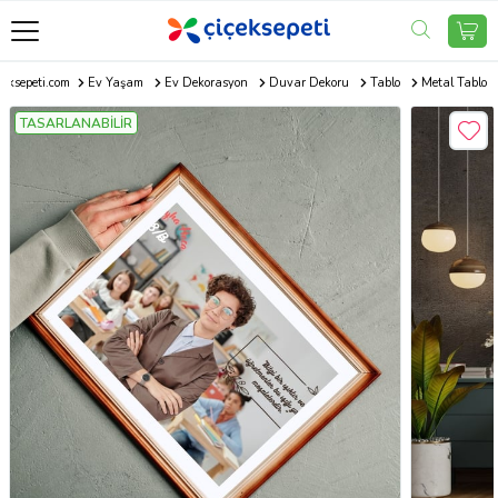
çeksepeti.com
Ev Yaşam
Ev Dekorasyon
Duvar Dekoru
Tablo
Metal Tablo
TASARLANABİLİR