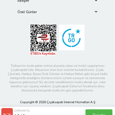
İletişim
Özel Günler
Türkiye’nin önde gelen online alışveriş sitesi ve mobil uygulaması
Çiçeksepeti’nde, ihtiyacınız olan tüm ürünleri bulabilirsiniz. Çiçek,
Çikolata, Hediye, Kişiye Özel Ürünler ve Hediye Setleri gibi birçok farklı
kategoride aradığınız binlerce ürünü sizlere sunuyor ve zamanında
kapınıza getiriyoruz! Siz de ister sevdiklerinizi mutlu etmek için, ister
kendiniz için sipariş verebilir; Çiçeksepeti Extra’nın fırsatlarla dolu
dünyasıyla tanışarak mutlu bir gün geçirebilirsiniz.
Copyright © 2026 Çiçeksepeti İnternet Hizmetleri A.Ş
1399,00 TL