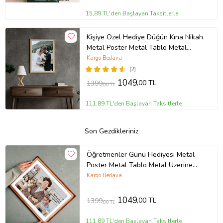
15,89 TL'den Başlayan Taksitlerle
Kişiye Özel Hediye Düğün Kına Nikah
Metal Poster Metal Tablo Metal
Üzerine Baskılı Metal Poster Ev
Kargo Bedava
Duvar Dekorasyon
(2)
1049
,00 TL
1399
,00 TL
111,89 TL'den Başlayan Taksitlerle
Son Gezdikleriniz
Öğretmenler Günü Hediyesi Metal
Poster Metal Tablo Metal Üzerine
Baskılı Metal Poster Ev Duvar
Kargo Bedava
Dekorasyon
1049
,00 TL
1399
,00 TL
111,89 TL'den Başlayan Taksitlerle