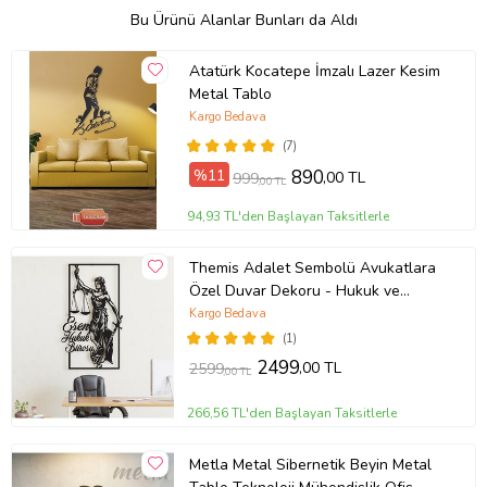
Bu Ürünü Alanlar Bunları da Aldı
Atatürk Kocatepe İmzalı Lazer Kesim
Metal Tablo
Kargo Bedava
(7)
%11
890
,00 TL
999
,00 TL
94,93 TL'den Başlayan Taksitlerle
Themis Adalet Sembolü Avukatlara
Özel Duvar Dekoru - Hukuk ve
Avukat Ofisleri için Metal Duvar
Kargo Bedava
Dekoru - Kişiye Özel Tablo
(1)
2499
,00 TL
2599
,00 TL
266,56 TL'den Başlayan Taksitlerle
Metla Metal Sibernetik Beyin Metal