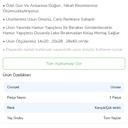
• Özel Gün Ve Anılarınızı Düğün , Nikah Resimlerinizi
Ölümsüzleştiriyoruz.
• Ürünlerimiz Uzun Ömürlü, Canlı Renklere Sahiptir.
• Ürün Yanında Hamur Yapıştırıcı İle Beraber Gönderilecektir.
Hamur Yapıştırıcı Duvarda Leke Bırakmadan Kolay Montaj Sağlar.
• Ürün Ölçülerimiz 14x20 , 20x28 , 28x40 cm'dir.
• Dayanıklı metal materyali sayesinde uzun ömürlü kullanım sunar
ve kolayca temizlenebilir.
• Tek parça halinde gelen bu poster, montaj gerektirmeyen pratik
Tüm Açıklamayı Gör
bir kullanım sağlar.
Ürün Özellikleri
• İdeal ölçülerde olup her türlü odaya uyum sağlar.
• Çerçevesiz tasarımı ile duvarınıza kolayca asılabilir ve farklı
Cinsiyet
Unisex
çerçeve seçenekleriyle kişiselleştirilebilir.
Parça Sayısı
1 Parça
• Sipariş İle İlgili Sorularınızı Bizlere Sosyal Medya Hesabımız
Üzerinden de İletebilirsiniz
Renk
Karışık/Çok renkli
• Sosyal Medya : @baski_hdy
Yaş Grubu
Tüm Yaşlar
Ürün Kodu:
kcm8571619