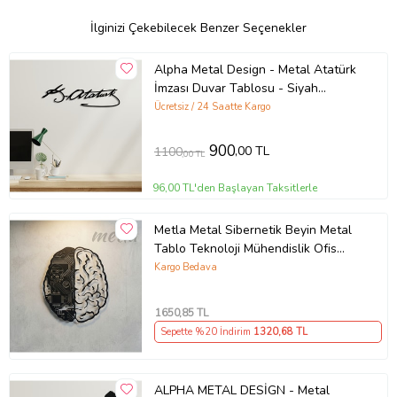
İlginizi Çekebilecek Benzer Seçenekler
Alpha Metal Design - Metal Atatürk
İmzası Duvar Tablosu - Siyah
Atatürk İmzası - Ev Ofis Dekorasyon
Ücretsiz / 24 Saatte Kargo
Aksesuar AMD4030
900
,00 TL
1100
,00 TL
96,00 TL'den Başlayan Taksitlerle
Metla Metal Sibernetik Beyin Metal
Tablo Teknoloji Mühendislik Ofis
Duvar Tablosu Yazılımcı Doktor İş
Kargo Bedava
Hediyesi
1650
,85 TL
Sepette %20 İndirim
1320
,68 TL
ALPHA METAL DESİGN - Metal