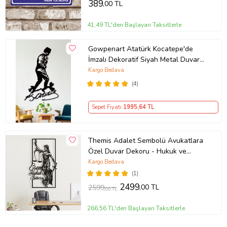
389
,00 TL
41,49 TL'den Başlayan Taksitlerle
Gowpenart Atatürk Kocatepe'de
İmzalı Dekoratif Siyah Metal Duvar
Tablosu - Ev & Ofis Dekoru -
Kargo Bedava
Hediyelik Tablo - 1,5 Mm Kalınlık
(4)
Sepet Fiyatı
1995
,64 TL
Themis Adalet Sembolü Avukatlara
Özel Duvar Dekoru - Hukuk ve
Avukat Ofisleri için Metal Duvar
Kargo Bedava
Dekoru - Kişiye Özel Tablo
(1)
2499
,00 TL
2599
,00 TL
266,56 TL'den Başlayan Taksitlerle