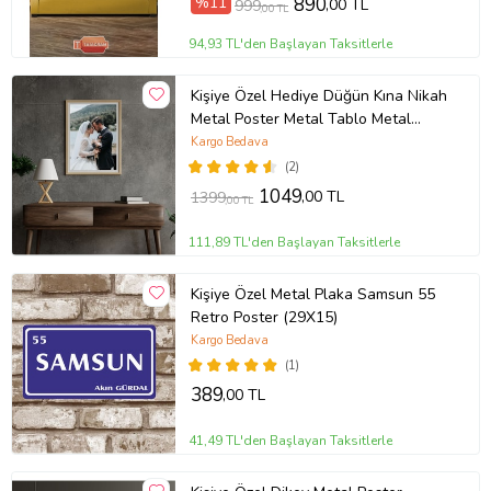
%11
890
,00 TL
999
,00 TL
94,93 TL'den Başlayan Taksitlerle
Kişiye Özel Hediye Düğün Kına Nikah
Metal Poster Metal Tablo Metal
Üzerine Baskılı Metal Poster Ev
Kargo Bedava
Duvar Dekorasyon
(2)
1049
,00 TL
1399
,00 TL
111,89 TL'den Başlayan Taksitlerle
Kişiye Özel Metal Plaka Samsun 55
Retro Poster (29X15)
Kargo Bedava
(1)
389
,00 TL
41,49 TL'den Başlayan Taksitlerle