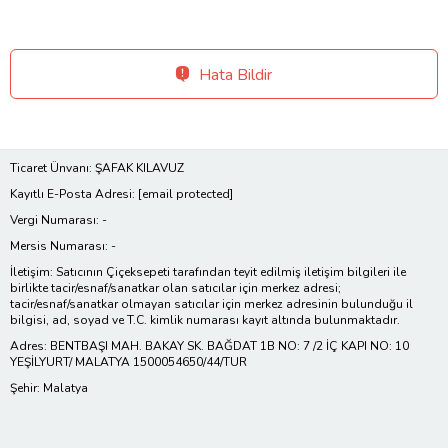
Hata Bildir
Ticaret Ünvanı: ŞAFAK KILAVUZ
Kayıtlı E-Posta Adresi:
[email protected]
Vergi Numarası: -
Mersis Numarası: -
İletişim: Satıcının Çiçeksepeti tarafından teyit edilmiş iletişim bilgileri ile
birlikte tacir/esnaf/sanatkar olan satıcılar için merkez adresi;
tacir/esnaf/sanatkar olmayan satıcılar için merkez adresinin bulunduğu il
bilgisi, ad, soyad ve T.C. kimlik numarası kayıt altında bulunmaktadır.
Adres: BENTBAŞI MAH. BAKAY SK. BAĞDAT 1B NO: 7 /2 İÇ KAPI NO: 10
YEŞİLYURT/ MALATYA 1500054650/44/TUR
Şehir: Malatya