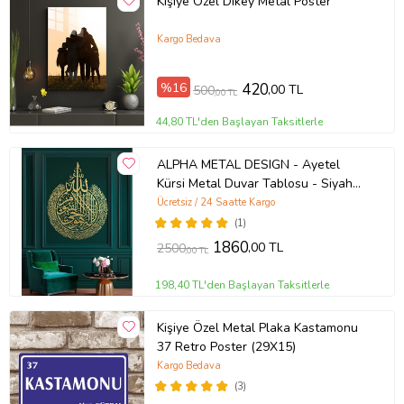
Kişiye Özel Dikey Metal Poster
Kargo Bedava
%16
420
,00 TL
500
,00 TL
44,80 TL'den Başlayan Taksitlerle
ALPHA METAL DESIGN - Ayetel
Kürsi Metal Duvar Tablosu - Siyah
Altın Renk İslami Duvar Tablosu -
Ücretsiz / 24 Saatte Kargo
Hat Yazılı Dini Tablo - Ev
(1)
Dekorasyon AMD5060 (Altın)
1860
,00 TL
2500
,00 TL
198,40 TL'den Başlayan Taksitlerle
Kişiye Özel Metal Plaka Kastamonu
37 Retro Poster (29X15)
Kargo Bedava
(3)