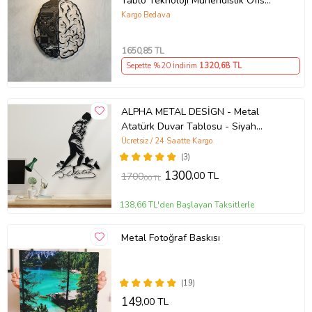
Tablo Teknoloji Mühendislik Ofis
Duvar Tablosu Yazılımcı Doktor İş
Kargo Bedava
Hediyesi
1650
,85 TL
Sepette %20 İndirim
1320
,68 TL
ALPHA METAL DESİGN - Metal
Atatürk Duvar Tablosu - Siyah
Atatürk Portresi - Atatürk Kocatepe
Ücretsiz / 24 Saatte Kargo
İmza - Ev Ofis Aksesuar AMD4000
(3)
1300
,00 TL
1700
,00 TL
138,66 TL'den Başlayan Taksitlerle
Metal Fotoğraf Baskısı
(19)
149
,00 TL