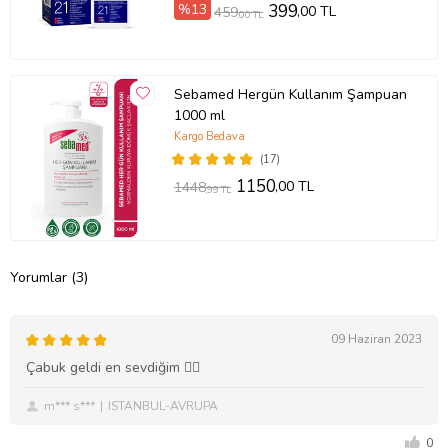
%13
399
,00 TL
459
,00 TL
Sebamed Hergün Kullanım Şampuan
1000 ml
Kargo Bedava
(17)
1150
,00 TL
1448
,99 TL
Yorumlar (3)
09 Haziran 2023
Çabuk geldi en sevdiğim 👌🏻
m*** s***
ISTANBUL-AVRUPA
0