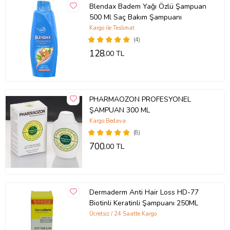
Blendax Badem Yağı Özlü Şampuan
500 Ml Saç Bakım Şampuanı
Kargo ile Teslimat
(4)
128
,00 TL
PHARMAOZON PROFESYONEL
ŞAMPUAN 300 ML
Kargo Bedava
(8)
700
,00 TL
Dermaderm Anti Hair Loss HD-77
Biotinli Keratinli Şampuanı 250ML
Ücretsiz / 24 Saatte Kargo