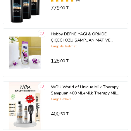
(6)
779
,90 TL
Hobby DEFNE YAĞI & ORKİDE
ÇİÇEĞİ ÖZÜ ŞAMPUAN MAT VE
CANSIZ SAÇALR İÇİN
Kargo ile Teslimat
128
,00 TL
WOU World of Unique Milk Therapy
Şampuan 400 ML+Milk Therapy Milk
Therapy Saç Ba
Kargo Bedava
400
,50 TL