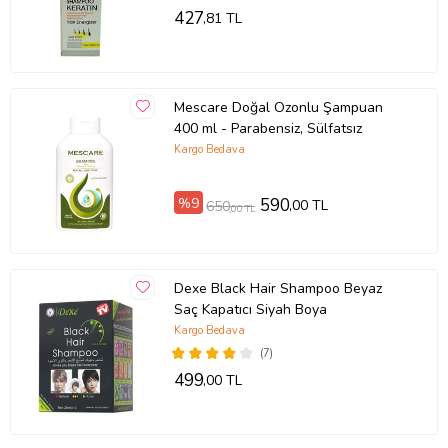
427
,81 TL
Mescare Doğal Ozonlu Şampuan
400 ml - Parabensiz, Sülfatsız
Kargo Bedava
%9
590
,00 TL
650
,00 TL
Dexe Black Hair Shampoo Beyaz
Saç Kapatıcı Siyah Boya
Kargo Bedava
(7)
499
,00 TL