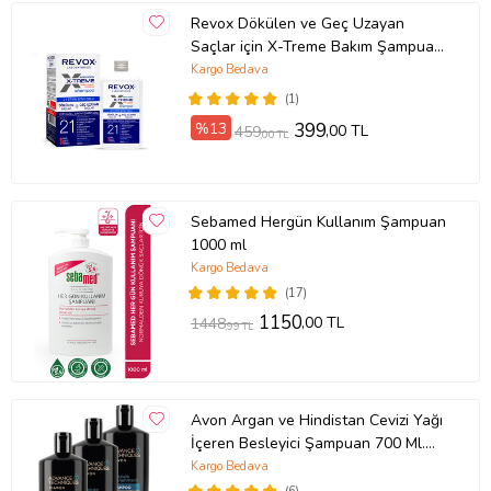
Revox Dökülen ve Geç Uzayan
Saçlar için X-Treme Bakım Şampuanı
/ 400 ml
Kargo Bedava
(1)
%13
399
,00 TL
459
,00 TL
Sebamed Hergün Kullanım Şampuan
1000 ml
Kargo Bedava
(17)
1150
,00 TL
1448
,99 TL
Avon Argan ve Hindistan Cevizi Yağı
İçeren Besleyici Şampuan 700 Ml.
Üçlü Set
Kargo Bedava