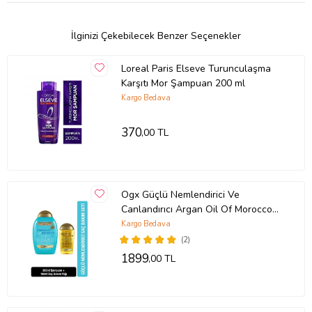
İlginizi Çekebilecek Benzer Seçenekler
Loreal Paris Elseve Turunculaşma
Karşıtı Mor Şampuan 200 ml
Kargo Bedava
370
,00 TL
Ogx Güçlü Nemlendirici Ve
Canlandırıcı Argan Oil Of Morocco
Sülfatsız Şampuan 385ml +Yağ
Kargo Bedava
100ml
(2)
1899
,00 TL