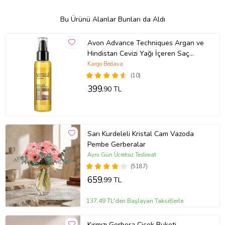
Bu Ürünü Alanlar Bunları da Aldı
Avon Advance Techniques Argan ve
Hindistan Cevizi Yağı İçeren Saç
Bakım Yağı 100 Ml.
Kargo Bedava
(10)
399
,90 TL
Sarı Kurdeleli Kristal Cam Vazoda
Pembe Gerberalar
Aynı Gün Ücretsiz Teslimat
(5187)
659
,99 TL
137,49 TL'den Başlayan Taksitlerle
Kırmızı Gerbera Çiçek Buketi