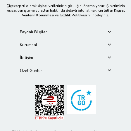
Çiçeksepeti olarak kişisel verilerinizin gizliliğini önemsiyoruz. Şirketimizin
kişisel veri işleme süreçleri hakkında detaylı bilgi almak için lütfen
Kişisel
Verilerin Korunması ve Gizlilik Politikası
’nı inceleyiniz.
Faydalı Bilgiler
Kurumsal
İletişim
Özel Günler