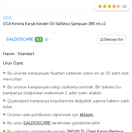
(
3
)
OGX
OGX Kırılma Karşıtı Keratin Oil Sülfatsız Şampuan 385 ml x2
SALDOSCARE
9,3
Satıcıya Sor
Hacim
: Standart
Ürün Özeti
Bu üründe kampanyalı fiyattan satılmak üzere en az 30 adet stok
mevcuttur.
Bu ürünün kampanyalı satışı stoklarla sınırlıdır. Bir tüketici bu
kampanya stoğundan maksimum 1 adet satın alabilir.
Çiçeksepeti kampanya koşullarında değişiklik yapma hakkını saklı
tutar.
Ürünün iade politikasını öğrenmek için
tıklayın.
Bu ürün
SALDOSCARE
tarafından gönderilecektir.
Bu satıcının ürünlerinde geçerli
350,00 TL Üzeri Kargo Bedava