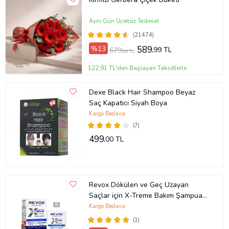
Aynı Gün Ücretsiz Teslimat
(21474)
%13
589
,99 TL
679
,99 TL
122,91 TL'den Başlayan Taksitlerle
Dexe Black Hair Shampoo Beyaz
Saç Kapatıcı Siyah Boya
Kargo Bedava
(7)
499
,00 TL
Revox Dökülen ve Geç Uzayan
Saçlar için X-Treme Bakım Şampuanı
/ 400 ml
Kargo Bedava
(1)