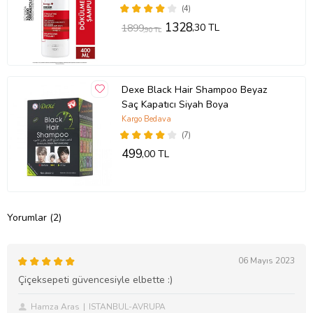
(4)
1328
,30 TL
1899
,90 TL
Dexe Black Hair Shampoo Beyaz
Saç Kapatıcı Siyah Boya
Kargo Bedava
(7)
499
,00 TL
Yorumlar (2)
06 Mayıs 2023
Çiçeksepeti güvencesiyle elbette :)
Hamza Aras
ISTANBUL-AVRUPA