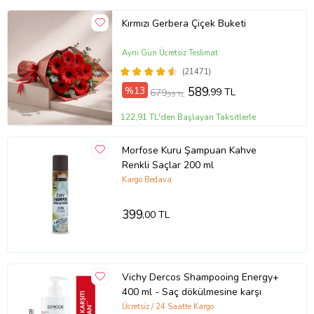
Kırmızı Gerbera Çiçek Buketi
Aynı Gün Ücretsiz Teslimat
(21471)
%13
589
,99 TL
679
,99 TL
122,91 TL'den Başlayan Taksitlerle
Morfose Kuru Şampuan Kahve
Renkli Saçlar 200 ml
Kargo Bedava
399
,00 TL
Vichy Dercos Shampooing Energy+
400 ml - Saç dökülmesine karşı
Ücretsiz / 24 Saatte Kargo