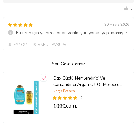
0
20 Mayıs 2026
Bu ürün için yalnızca puan verilmiştir, yorum yapılmamıştır.
E*** Ö***
İSTANBUL-AVRUPA
Son Gezdikleriniz
Ogx Güçlü Nemlendirici Ve
Canlandırıcı Argan Oil Of Morocco
Sülfatsız Şampuan 385ml +Yağ
Kargo Bedava
100ml
(2)
1899
,00 TL