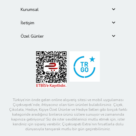
Kurumsal
İletişim
Özel Günler
Türkiye’nin önde gelen online alışveriş sitesi ve mobil uygulaması
Çiçeksepeti’nde, ihtiyacınız olan tüm ürünleri bulabilirsiniz. Çiçek,
Çikolata, Hediye, Kişiye Özel Ürünler ve Hediye Setleri gibi birçok farklı
kategoride aradığınız binlerce ürünü sizlere sunuyor ve zamanında
kapınıza getiriyoruz! Siz de ister sevdiklerinizi mutlu etmek için, ister
kendiniz için sipariş verebilir; Çiçeksepeti Extra’nın fırsatlarla dolu
dünyasıyla tanışarak mutlu bir gün geçirebilirsiniz.