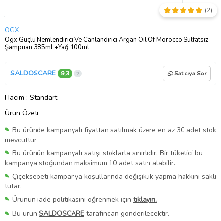
(
2
)
OGX
Ogx Güçlü Nemlendirici Ve Canlandırıcı Argan Oil Of Morocco Sülfatsız
Şampuan 385ml +Yağ 100ml
SALDOSCARE
9,3
Satıcıya Sor
Hacim
: Standart
Ürün Özeti
Bu üründe kampanyalı fiyattan satılmak üzere en az 30 adet stok
mevcuttur.
Bu ürünün kampanyalı satışı stoklarla sınırlıdır. Bir tüketici bu
kampanya stoğundan maksimum 10 adet satın alabilir.
Çiçeksepeti kampanya koşullarında değişiklik yapma hakkını saklı
tutar.
Ürünün iade politikasını öğrenmek için
tıklayın.
Bu ürün
SALDOSCARE
tarafından gönderilecektir.