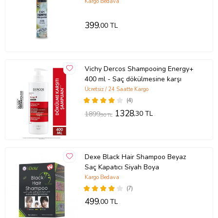
Kargo Bedava
399
,00 TL
Vichy Dercos Shampooing Energy+
400 ml - Saç dökülmesine karşı
Ücretsiz / 24 Saatte Kargo
(4)
1328
,30 TL
1899
,90 TL
Dexe Black Hair Shampoo Beyaz
Saç Kapatıcı Siyah Boya
Kargo Bedava
(7)
499
,00 TL