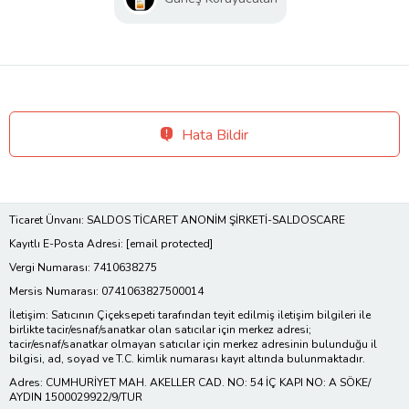
Hata Bildir
Ticaret Ünvanı: SALDOS TİCARET ANONİM ŞİRKETİ-SALDOSCARE
Kayıtlı E-Posta Adresi:
[email protected]
Vergi Numarası: 7410638275
Mersis Numarası: 0741063827500014
İletişim: Satıcının Çiçeksepeti tarafından teyit edilmiş iletişim bilgileri ile
birlikte tacir/esnaf/sanatkar olan satıcılar için merkez adresi;
tacir/esnaf/sanatkar olmayan satıcılar için merkez adresinin bulunduğu il
bilgisi, ad, soyad ve T.C. kimlik numarası kayıt altında bulunmaktadır.
Adres: CUMHURİYET MAH. AKELLER CAD. NO: 54 İÇ KAPI NO: A SÖKE/
AYDIN 1500029922/9/TUR