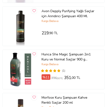
Avon Depply Purifying Yağlı Saçlar
için Arındırıcı Şampuan 400 Ml.
Kargo Bedava
219
,90 TL
Hunca She Magic Şampuan 2ın1
Kuru ve Normal Saçlar 900 g
Mentollü
Kargo Bedava
(1)
%11
351
,00 TL
396
,00 TL
Morfose Kuru Şampuan Kahve
Renkli Saçlar 200 ml