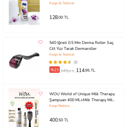
CANSIZ SAÇALR İÇİN
Kargo ile Teslimat
128
,00 TL
540 Iğneli 0.5 Mm Derma Roller Saç
Cilt Yüz Tarak Dermaroller
Kargo ile Teslimat
(2)
%23
114
,95 TL
149
,00 TL
WOU World of Unique Milk Therapy
Şampuan 400 ML+Milk Therapy Milk
Therapy Saç Ba
Kargo Bedava
400
,50 TL