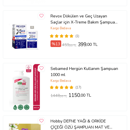
Revox Dökülen ve Geç Uzayan
Saçlar için X-Treme Bakım Şampuanı
/ 400 ml
Kargo Bedava
(1)
%13
399
,00 TL
459
,00 TL
Sebamed Hergün Kullanım Şampuan
1000 ml
Kargo Bedava
(17)
1150
,00 TL
1448
,99 TL
Hobby DEFNE YAĞI & ORKİDE
ÇİÇEĞİ ÖZÜ ŞAMPUAN MAT VE