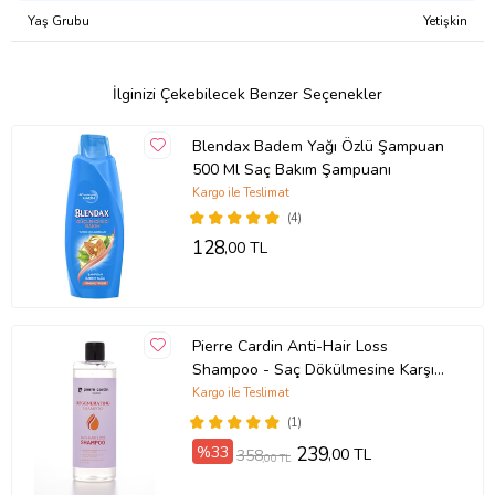
Yaş Grubu
Yetişkin
İlginizi Çekebilecek Benzer Seçenekler
Blendax Badem Yağı Özlü Şampuan
500 Ml Saç Bakım Şampuanı
Kargo ile Teslimat
(4)
128
,00 TL
Pierre Cardin Anti-Hair Loss
Shampoo - Saç Dökülmesine Karşı
Şampuan 400 ml
Kargo ile Teslimat
(1)
%33
239
,00 TL
358
,00 TL