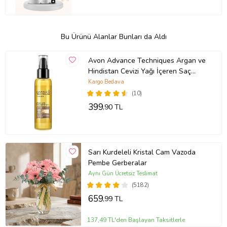
Bu Ürünü Alanlar Bunları da Aldı
Avon Advance Techniques Argan ve
Hindistan Cevizi Yağı İçeren Saç
Bakım Yağı 100 Ml.
Kargo Bedava
(10)
399
,90 TL
Sarı Kurdeleli Kristal Cam Vazoda
Pembe Gerberalar
Aynı Gün Ücretsiz Teslimat
(5182)
659
,99 TL
137,49 TL'den Başlayan Taksitlerle