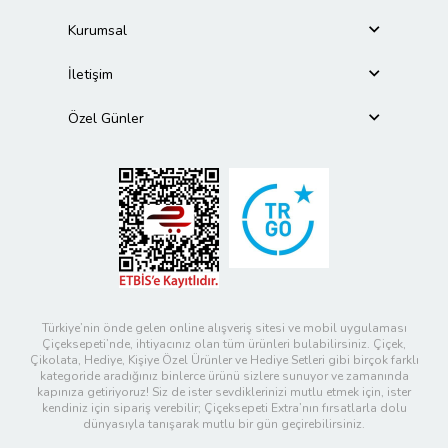
Kurumsal
İletişim
Özel Günler
Türkiye’nin önde gelen online alışveriş sitesi ve mobil uygulaması
Çiçeksepeti’nde, ihtiyacınız olan tüm ürünleri bulabilirsiniz. Çiçek,
Çikolata, Hediye, Kişiye Özel Ürünler ve Hediye Setleri gibi birçok farklı
kategoride aradığınız binlerce ürünü sizlere sunuyor ve zamanında
kapınıza getiriyoruz! Siz de ister sevdiklerinizi mutlu etmek için, ister
kendiniz için sipariş verebilir; Çiçeksepeti Extra’nın fırsatlarla dolu
dünyasıyla tanışarak mutlu bir gün geçirebilirsiniz.