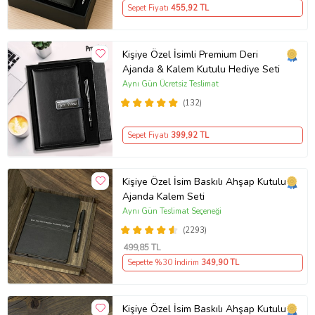
Sepet Fiyatı
455
,92 TL
Kişiye Özel İsimli Premium Deri
Ajanda & Kalem Kutulu Hediye Seti
Aynı Gün Ücretsiz Teslimat
(132)
Sepet Fiyatı
399
,92 TL
Kişiye Özel İsim Baskılı Ahşap Kutulu
Ajanda Kalem Seti
Aynı Gün Teslimat Seçeneği
(2293)
499
,85 TL
Sepette %30 İndirim
349
,90 TL
Kişiye Özel İsim Baskılı Ahşap Kutulu