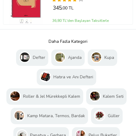
345
,00 TL
36,80 TL'den Başlayan Taksitlerle
Daha Fazla Kategori
Defter
Ajanda
Kupa
Hatıra ve Anı Defteri
Roller & Jel Mürekkepli Kalem
Kalem Seti
Kamp Matara, Termos, Bardak
Güller
Papatya - Gerbera
Peluş Buketler