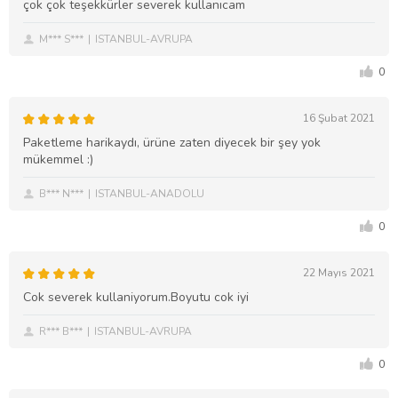
çok çok teşekkürler severek kullanıcam
M*** S***
ISTANBUL-AVRUPA
0
16 Şubat 2021
Paketleme harikaydı, ürüne zaten diyecek bir şey yok
mükemmel :)
B*** N***
ISTANBUL-ANADOLU
0
22 Mayıs 2021
Cok severek kullaniyorum.Boyutu cok iyi
R*** B***
ISTANBUL-AVRUPA
0