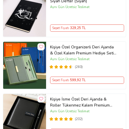
Siyah Defter (Siyah)
Aynı Gün Ücretsiz Teslimat
Sepet Fiyatı
329
,25 TL
Kişiye Özel Organizerli Deri Ajanda
& Özel Kalem Premium Hediye Seti
(Haki)
Aynı Gün Ücretsiz Teslimat
(260)
Sepet Fiyatı
599
,92 TL
Kişiye İsme Özel Deri Ajanda &
Roller Tükenmez Kalem Premium
Kutulu Ofis İş Hediyesi
Aynı Gün Ücretsiz Teslimat
(202)