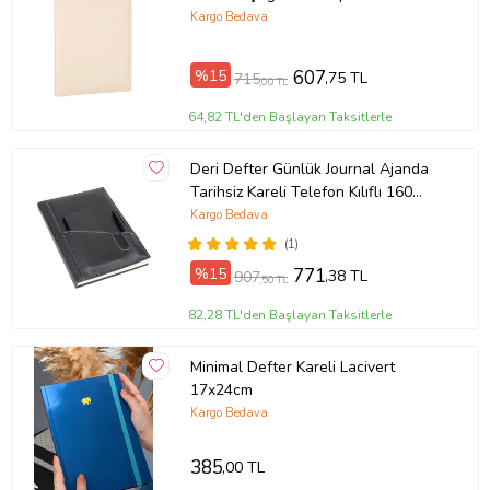
Vegan 17x24 cm (Bej)
Kargo Bedava
* SERT KAPAK
* 17X24 EBADINDA
%15
607
,75 TL
715
,00 TL
* 200 SAYFA
64,82 TL'den Başlayan Taksitlerle
* IVORY KAĞIT
Deri Defter Günlük Journal Ajanda
Tarihsiz Kareli Telefon Kılıflı 160
* 80 GR SAYFA AĞIRLIĞI
Yaprak Vegan 17x24 cm (Siyah)
Kargo Bedava
(1)
%15
771
,38 TL
907
,50 TL
Ürün Kodu:
kc6104525
82,28 TL'den Başlayan Taksitlerle
Minimal Defter Kareli Lacivert
17x24cm
Kargo Bedava
385
,00 TL