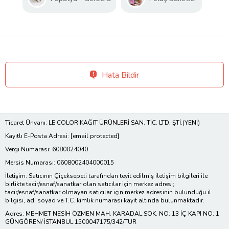
Hata Bildir
Ticaret Ünvanı: LE COLOR KAĞIT ÜRÜNLERİ SAN. TİC. LTD. ŞTİ.(YENİ)
Kayıtlı E-Posta Adresi:
[email protected]
Vergi Numarası: 6080024040
Mersis Numarası: 0608002404000015
İletişim: Satıcının Çiçeksepeti tarafından teyit edilmiş iletişim bilgileri ile
birlikte tacir/esnaf/sanatkar olan satıcılar için merkez adresi;
tacir/esnaf/sanatkar olmayan satıcılar için merkez adresinin bulunduğu il
bilgisi, ad, soyad ve T.C. kimlik numarası kayıt altında bulunmaktadır.
Adres: MEHMET NESİH ÖZMEN MAH. KARADAL SOK. NO: 13 İÇ KAPI NO: 1
GÜNGÖREN/ İSTANBUL 1500047175/342/TUR