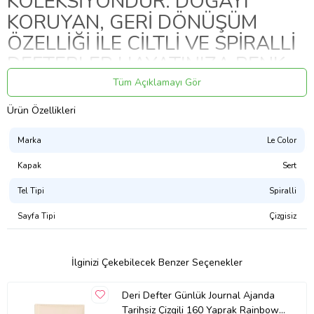
KOLEKSİYONDUR. DOĞAYI
KORUYAN, GERİ DÖNÜŞÜM
ÖZELLİĞİ İLE CİLTLİ VE SPİRALLİ
DEFTERLER HAYATINIZA RENK
KATACAK. GÜNLÜK HAYATINDA,
Tüm Açıklamayı Gör
OKULDA VEYA OFİSTE
Ürün Özellikleri
KULLANABİLECEĞİN, HER
Marka
Le Color
ORTAMA UYUM SAĞLAYACAK,
NOT ALMAYI EĞLENCELİ HALE
Kapak
Sert
GETİRECEK KAPAK TASARIMI,
Tel Tipi
Spiralli
SAYFA İÇERİKLERİ VE GÖZ
Sayfa Tipi
Çizgisiz
YORMAYAN SAYFA RENGİYLE
TASARLANMIŞTIR.
İlginizi Çekebilecek Benzer Seçenekler
* DÜZ
Deri Defter Günlük Journal Ajanda
* SPİRALLİ
Tarihsiz Çizgili 160 Yaprak Rainbow