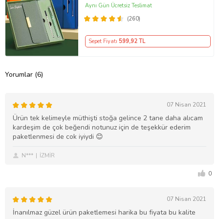
(Haki)
Aynı Gün Ücretsiz Teslimat
(260)
Sepet Fiyatı
599
,92 TL
Yorumlar (6)
07 Nisan 2021
Ürün tek kelimeyle müthişti stoğa gelince 2 tane daha alıcam
kardeşim de çok beğendi notunuz için de teşekkür ederim
paketlenmesi de cok iyiydi 😊
N***
İZMİR
0
07 Nisan 2021
İnanılmaz güzel ürün paketlemesi harika bu fiyata bu kalite