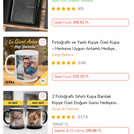
Yeni İş Hediyesi
Aynı Gün Ücretsiz Teslimat
(45)
Sepet Fiyatı
399
,92 TL
Fotoğraflı ve Yazılı Kişiye Özel Kupa
– Herkese Uygun Anlamlı Hediye
Porselen Baskılı Kupa (Beyaz)
Kargo Bedava
(104)
Sepet Fiyatı
525
,20 TL
2 Fotoğraflı Sihirli Kupa Bardak
Kişiye Özel Doğum Günü Hediyesi
Sevgiliye Hediye Anneye Babaya
Kargo ile Teslimat
Ablaya Abiye Kız Erkek Kardeşe
(1572)
Arkadaşa Resimli Günü Yıl Dönümü
399
,97 TL
Hediyesi
Sepette %25 İndirim
299
,98 TL