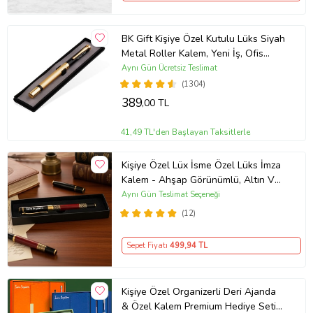
BK Gift Kişiye Özel Kutulu Lüks Siyah
Metal Roller Kalem, Yeni İş, Ofis
Hediyesi, Arkadaşa Hediye,
Aynı Gün Ücretsiz Teslimat
Öğretmenler Günü
(1304)
389
,00 TL
41,49 TL'den Başlayan Taksitlerle
Kişiye Özel Lüx İsme Özel Lüks İmza
Kalem - Ahşap Görünümlü, Altın Ve
Kırmızı Detaylı İmza Kalemi Orjinal
Aynı Gün Teslimat Seçeneği
Kutusunda
(12)
Sepet Fiyatı
499
,94 TL
Kişiye Özel Organizerli Deri Ajanda
& Özel Kalem Premium Hediye Seti