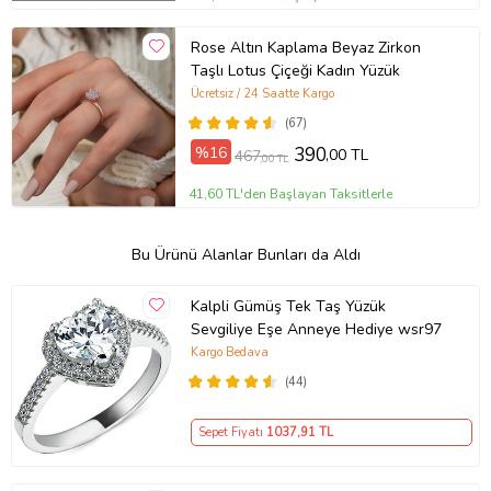
Rose Altın Kaplama Beyaz Zirkon
Taşlı Lotus Çiçeği Kadın Yüzük
Ücretsiz / 24 Saatte Kargo
(67)
%16
390
,00 TL
467
,00 TL
41,60 TL'den Başlayan Taksitlerle
Bu Ürünü Alanlar Bunları da Aldı
Kalpli Gümüş Tek Taş Yüzük
Sevgiliye Eşe Anneye Hediye wsr97
Kargo Bedava
(44)
Sepet Fiyatı
1037
,91 TL