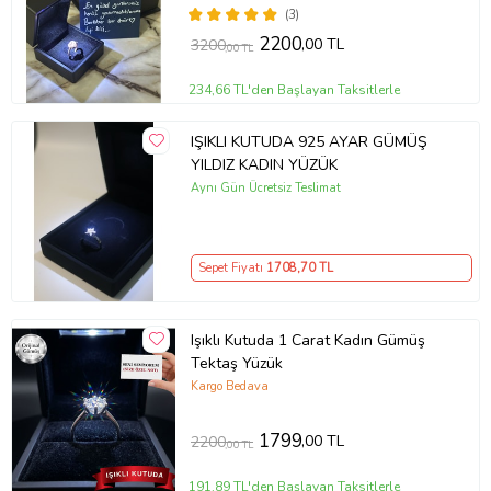
(3)
2200
,00 TL
3200
,00 TL
234,66 TL'den Başlayan Taksitlerle
IŞIKLI KUTUDA 925 AYAR GÜMÜŞ
YILDIZ KADIN YÜZÜK
Aynı Gün Ücretsiz Teslimat
Sepet Fiyatı
1708
,70 TL
Işıklı Kutuda 1 Carat Kadın Gümüş
Tektaş Yüzük
Kargo Bedava
1799
,00 TL
2200
,00 TL
191,89 TL'den Başlayan Taksitlerle