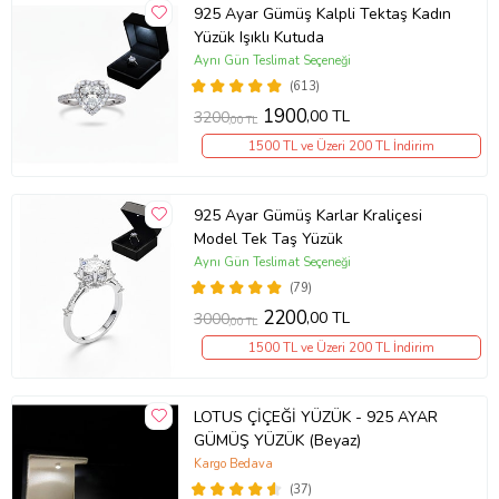
925 Ayar Gümüş Kalpli Tektaş Kadın
Yüzük Işıklı Kutuda
Aynı Gün Teslimat Seçeneği
(613)
1900
,00 TL
3200
,00 TL
1500 TL ve Üzeri 200 TL İndirim
925 Ayar Gümüş Karlar Kraliçesi
Model Tek Taş Yüzük
Aynı Gün Teslimat Seçeneği
(79)
2200
,00 TL
3000
,00 TL
1500 TL ve Üzeri 200 TL İndirim
LOTUS ÇİÇEĞİ YÜZÜK - 925 AYAR
GÜMÜŞ YÜZÜK (Beyaz)
Kargo Bedava
(37)