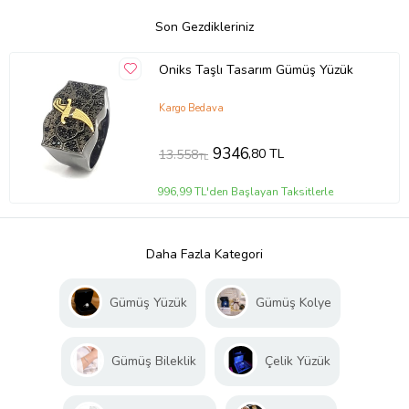
Son Gezdikleriniz
Oniks Taşlı Tasarım Gümüş Yüzük
Kargo Bedava
9346
,80 TL
13.558
TL
996,99 TL'den Başlayan Taksitlerle
Daha Fazla Kategori
Gümüş Yüzük
Gümüş Kolye
Gümüş Bileklik
Çelik Yüzük