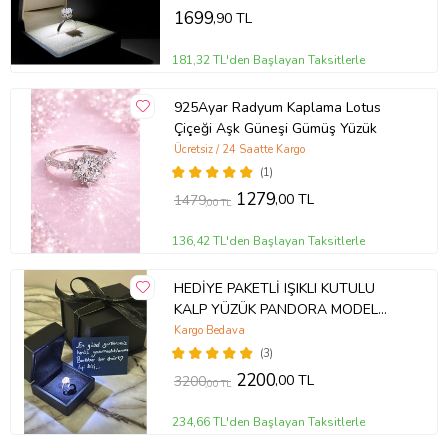
1699
,90 TL
181,32 TL'den Başlayan Taksitlerle
925Ayar Radyum Kaplama Lotus
Çiçeği Aşk Güneşi Gümüş Yüzük
Ücretsiz / 24 Saatte Kargo
(1)
1279
,00 TL
1479
,00 TL
136,42 TL'den Başlayan Taksitlerle
HEDİYE PAKETLİ IŞIKLI KUTULU
KALP YÜZÜK PANDORA MODEL
YÜZÜK
Kargo Bedava
(3)
2200
,00 TL
3200
,00 TL
234,66 TL'den Başlayan Taksitlerle