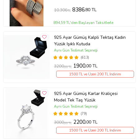
8386
,80 TL
10.306
TL
894,59 TL'den Başlayan Taksitlerle
925 Ayar Gümüş Kalpli Tektaş Kadın
Yüzük Işıklı Kutuda
Aynı Gün Teslimat Seçeneği
(613)
1900
,00 TL
3200
,00 TL
1500 TL ve Üzeri 200 TL İndirim
925 Ayar Gümüş Karlar Kraliçesi
Model Tek Taş Yüzük
Aynı Gün Teslimat Seçeneği
(79)
2200
,00 TL
3000
,00 TL
1500 TL ve Üzeri 200 TL İndirim