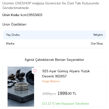
Ürünler OSESHOP mağaza Güvencesi İle Özel Takı Kutusunda
Gönderilmektedir.
Ürün Kodu:
kcm19553603
Ürün Özellikleri
Yaş Grubu
Yetişkin
Marka
Ose Shop
İlginizi Çekebilecek Benzer Seçenekler
925 Ayar Gümüş Alyans Yüzük
Desenli 902657
Kargo Bedava
1999
,00 TL
2999
,00 TL
213,22 TL'den Başlayan Taksitlerle