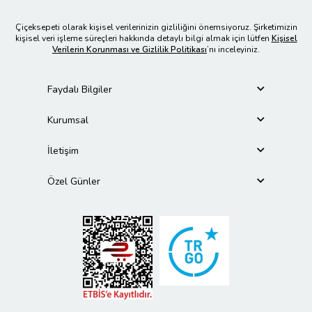
Çiçeksepeti olarak kişisel verilerinizin gizliliğini önemsiyoruz. Şirketimizin
kişisel veri işleme süreçleri hakkında detaylı bilgi almak için lütfen
Kişisel
Verilerin Korunması ve Gizlilik Politikası
’nı inceleyiniz.
Faydalı Bilgiler
Kurumsal
İletişim
Özel Günler