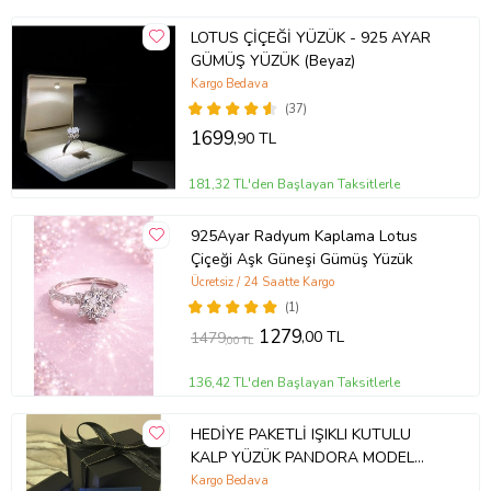
LOTUS ÇİÇEĞİ YÜZÜK - 925 AYAR
GÜMÜŞ YÜZÜK (Beyaz)
Kargo Bedava
(37)
1699
,90 TL
181,32 TL'den Başlayan Taksitlerle
925Ayar Radyum Kaplama Lotus
Çiçeği Aşk Güneşi Gümüş Yüzük
Ücretsiz / 24 Saatte Kargo
(1)
1279
,00 TL
1479
,00 TL
136,42 TL'den Başlayan Taksitlerle
HEDİYE PAKETLİ IŞIKLI KUTULU
KALP YÜZÜK PANDORA MODEL
YÜZÜK
Kargo Bedava