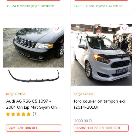
313,24 TL'den Başlayan Taksitlerle
143,99 TL'den Başlayan Taksitlerle
Kargo Bedava
Kargo Bedava
Audi A6 RS6 C5 1997 -
ford courier ön tampon eki
2004 Ön Lip Mat Siyah Ön
(2014-2018)
Tampon Lip
(1)
2099
,00 TL
Sepet Fiyatı
386
,10 TL
Sepette %10 İndirim
1889
,10 TL