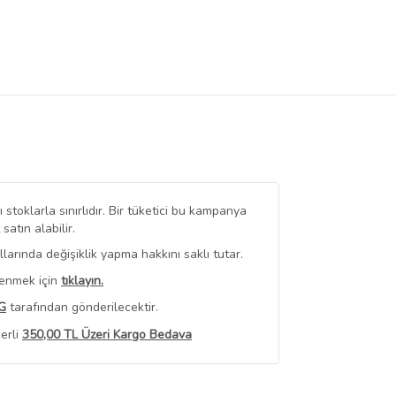
stoklarla sınırlıdır. Bir tüketici bu kampanya
tın alabilir.
arında değişiklik yapma hakkını saklı tutar.
renmek için
tıklayın.
G
tarafından gönderilecektir.
erli
350,00 TL Üzeri Kargo Bedava
 Görüntüle
iyat bilgileri, satıcı tarafından