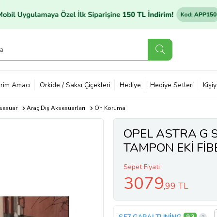
rim Amacı
Orkide / Saksı Çiçekleri
Hediye
Hediye Setleri
Kişi
sesuar
Araç Dış Aksesuarları
Ön Koruma
OPEL ASTRA G
TAMPON EKİ Fİ
Sepet Fiyatı
3079
,99 TL