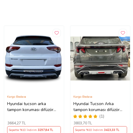
Kargo Bedava
Kargo Bedava
Hyundai tucson arka
Hyundai Tucson Arka
tampon koruması difüzör
tampon koruması difüzör
2015-2018
2021+
(1)
3664
,27 TL
3803
,70 TL
Sepette %10 İndirim
3297
,84 TL
Sepette %10 İndirim
3423
,33 TL