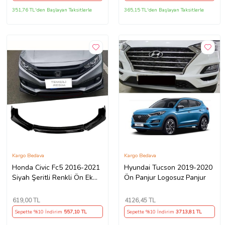
351,76 TL'den Başlayan Taksitlerle
365,15 TL'den Başlayan Taksitlerle
Kargo Bedava
Kargo Bedava
Honda Civic Fc5 2016-2021
Hyundai Tucson 2019-2020
Siyah Şeritli Renkli Ön Ek
Ön Panjur Logosuz Panjur
Ön Lip Piona Black 4 Prç
619
,00 TL
4126
,45 TL
Sepette %10 İndirim
557
,10 TL
Sepette %10 İndirim
3713
,81 TL