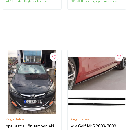
41,18 TL'den Başlayan Taksitlerle
201,50 TL'den Başlayan Taksitlerle
Kargo Bedava
Kargo Bedava
opel astra j ön tampon eki
Vw Golf Mk5 2003-2009