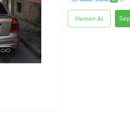
S57 GARAJ TUNİNG
9,3
Sep
Hemen Al