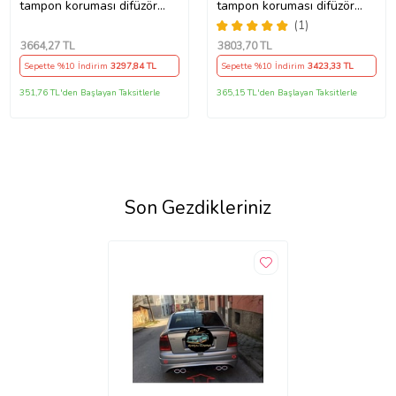
tampon koruması difüzör
tampon koruması difüzör
2015-2018
2021+
(1)
3664
,27 TL
3803
,70 TL
Sepette %10 İndirim
3297
,84 TL
Sepette %10 İndirim
3423
,33 TL
351,76 TL'den Başlayan Taksitlerle
365,15 TL'den Başlayan Taksitlerle
Son Gezdikleriniz