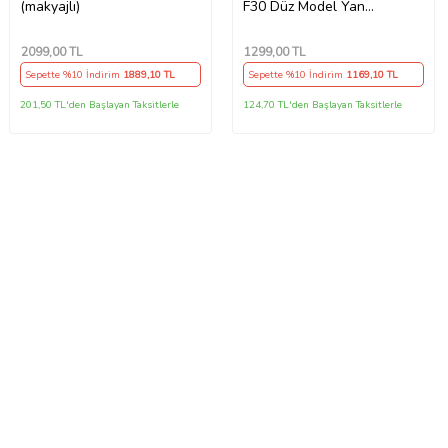
(makyajlı)
F30 Düz Model Yan
Marşpiyel 2 Adet Piona
Black
2099
,00 TL
1299
,00 TL
Sepette %10 İndirim
1889
,10 TL
Sepette %10 İndirim
1169
,10 TL
201,50 TL'den Başlayan Taksitlerle
124,70 TL'den Başlayan Taksitlerle