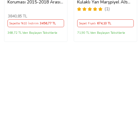
Koruması 2015-2018 Arası
Kulaklı Yan Marşpiyel Altı
(Model 1)
Lip Kısa 86 Cm Piona Black
(1)
3840
,85 TL
Sepette %10 İndirim
3456
,77 TL
Sepet Fiyatı
674
,10 TL
368,72 TL'den Başlayan Taksitlerle
71,90 TL'den Başlayan Taksitlerle