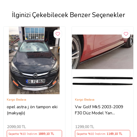
İlginizi Çekebilecek Benzer Seçenekler
Kargo Bedava
Kargo Bedava
opel astra j ön tampon eki
Vw Golf Mk5 2003-2009
(makyajlı)
F30 Düz Model Yan
Marşpiyel 2 Adet Piona
Black
2099
,00 TL
1299
,00 TL
Sepette %10 İndirim
1889
,10 TL
Sepette %10 İndirim
1169
,10 TL