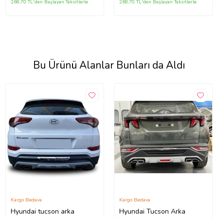
268,70 TL'den Başlayan Taksitlerle
268,70 TL'den Başlayan Taksitlerle
Bu Ürünü Alanlar Bunları da Aldı
Kargo Bedava
Kargo Bedava
Hyundai tucson arka
Hyundai Tucson Arka