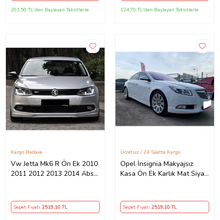
201,50 TL'den Başlayan Taksitlerle
124,70 TL'den Başlayan Taksitlerle
Kargo Bedava
Ücretsiz / 24 Saatte Kargo
Vw Jetta Mk6 R Ön Ek 2010
Opel İnsignia Makyajsız
2011 2012 2013 2014 Abs
Kasa Ön Ek Karlık Mat Siyah
Plastik Makyajsız Tampon
Plastik 2008 2009 2010
2011 2012
Sepet Fiyatı
2519
,10 TL
Sepet Fiyatı
2519
,10 TL