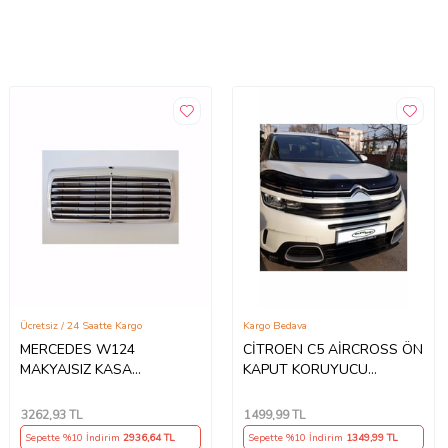
Ücretsiz / 24 Saatte Kargo
Kargo Bedava
MERCEDES W124
CİTROEN C5 AİRCROSS ÖN
MAKYAJSIZ KASA
KAPUT KORUYUCU
AVANTGARDE KROM
RÜZGARLIĞI 2017 2018
PANJUR 1985-1993
2019 2020
3262
,93 TL
1499
,99 TL
Sepette %10 İndirim
2936
,64 TL
Sepette %10 İndirim
1349
,99 TL