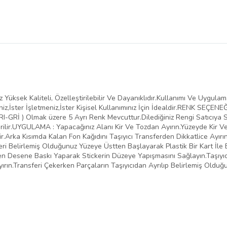
Yüksek Kaliteli, Özelleştirilebilir Ve Dayanıklıdır.Kullanımı Ve Uygula
iz,İster İşletmeniz,İster Kişisel Kullanımınız İçin İdealdir.RENK SEÇENE
-GRİ ) Olmak üzere 5 Ayrı Renk Mevcuttur.Dilediğiniz Rengi Satıcıya Sor
ilir.UYGULAMA : Yapacağınız Alanı Kir Ve Tozdan Ayırın.Yüzeyde Kir 
.Arka Kısımda Kalan Fon Kağıdını Taşıyıcı Transferden Dikkatlice Ayırı
eri Belirlemiş Olduğunuz Yüzeye Üstten Başlayarak Plastik Bir Kart İle 
inden Desene Baskı Yaparak Stickerin Düzeye Yapışmasını Sağlayın.Taşıy
yırın.Transferi Çekerken Parçaların Taşıyıcıdan Ayrılıp Belirlemiş Oldu