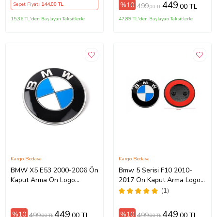
449
%10
Sepet Fiyatı
144
,00 TL
499
,00 TL
,00 TL
15,36 TL'den Başlayan Taksitlerle
47,89 TL'den Başlayan Taksitlerle
Kargo Bedava
Kargo Bedava
BMW X5 E53 2000-2006 Ön
Bmw 5 Serisi F10 2010-
Kaput Arma Ön Logo
2017 Ön Kaput Arma Logo
Amblem 82mm
51147057794
(1)
449
449
%10
%10
499
499
,00 TL
,00 TL
,00 TL
,00 TL