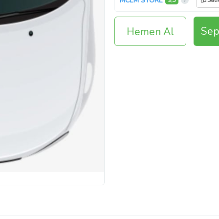
MCEM STORE
9,3
Satı
Sep
Hemen Al