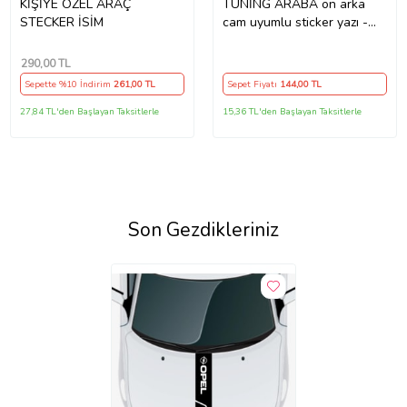
KİŞİYE ÖZEL ARAÇ
TUNİNG ARABA ön arka
STECKER İSİM
cam uyumlu sticker yazı -
Büyük boy spor tuning
modifiye etiket
290
,00 TL
Sepette %10 İndirim
261
,00 TL
Sepet Fiyatı
144
,00 TL
27,84 TL'den Başlayan Taksitlerle
15,36 TL'den Başlayan Taksitlerle
Son Gezdikleriniz