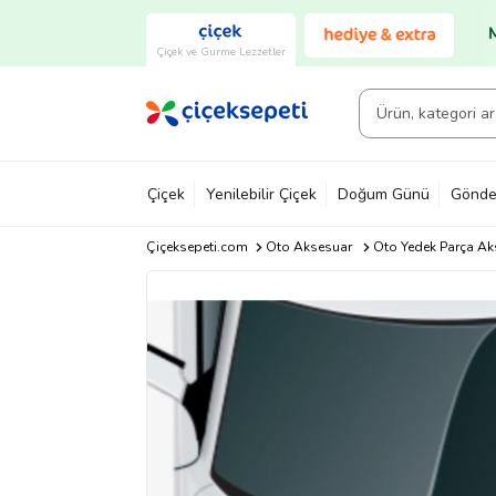
Çiçek ve Gurme Lezzetler
Çiçek
Yenilebilir Çiçek
Doğum Günü
Gönde
Çiçeksepeti.com
Oto Aksesuar
Oto Yedek Parça Ak