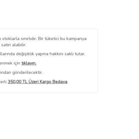
stoklarla sınırlıdır. Bir tüketici bu kampanya
tın alabilir.
arında değişiklik yapma hakkını saklı tutar.
renmek için
tıklayın.
ından gönderilecektir.
erli
350,00 TL Üzeri Kargo Bedava
 Görüntüle
iyat bilgileri, satıcı tarafından