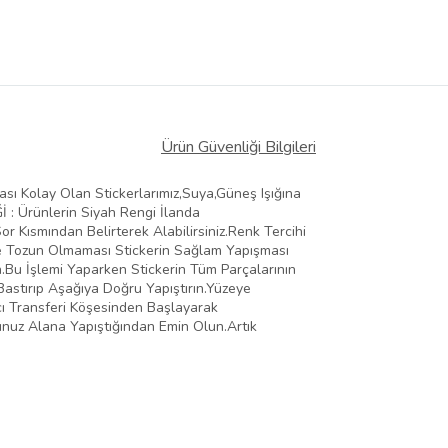
Ürün Güvenliği Bilgileri
ması Kolay Olan Stickerlarımız,Suya,Güneş Işığına
Ğİ : Ürünlerin Siyah Rengi İlanda
 Kısmından Belirterek Alabilirsiniz.Renk Tercihi
Ve Tozun Olmaması Stickerin Sağlam Yapışması
n.Bu İşlemi Yaparken Stickerin Tüm Parçalarının
Bastırıp Aşağıya Doğru Yapıştırın.Yüzeye
ıcı Transferi Köşesinden Başlayarak
ğunuz Alana Yapıştığından Emin Olun.Artık