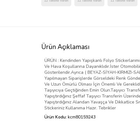
Ürün Açıklaması
ÜRÜN : Kendinden Yapışkanlı Folyo Stickerlarımız 
Ve Hava Koşullarına Dayanıklıdır.İster Otomobilin
Gösterilendir.Ayrıca ( BEYAZ-SİYAH-KIRMIZI-SARI
Yapılmayan Siparişlerde Görseldeki Renk Gönder
Ve Uzun Ömürlü Olması İçin Önemli Ve Gereklidir
Taşıyıcıya Geçtiğinden Emin Olun.Taşıyıcı Transf
Yapıştırdığınız Şeffaf Taşıyıcı Transferin Üzer
Yapıştırdığınız Alandan Yavaşça Ve Dikkatlice Sı
Stickeriniz Kullanıma Hazır. Tebrikler
Ürün Kodu:
kcm80159243