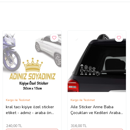
Kargo ile Teslimat
Kargo ile Teslimat
kral tacı kişiye özel sticker
Aile Sticker Anne Baba
etiket - adınız - araba ön
Çocukları ve Kedileri Araba
arka cam uyumlu
Yapıştırma
240
,00 TL
316
,00 TL