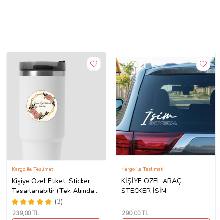
Kargo ile Teslimat
Kargo ile Teslimat
Kişiye Özel Etiket, Sticker
KİŞİYE ÖZEL ARAÇ
Tasarlanabilir (Tek Alımda
STECKER İSİM
50'li Gönderim
(3)
Yapılmaktadır)
239
,00 TL
290
,00 TL