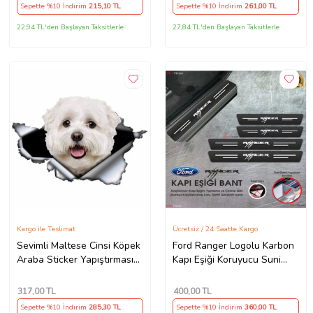
Sepette %10 İndirim
215
,10 TL
Sepette %10 İndirim
261
,00 TL
22,94 TL'den Başlayan Taksitlerle
27,84 TL'den Başlayan Taksitlerle
Kargo ile Teslimat
Ücretsiz / 24 Saatte Kargo
Sevimli Maltese Cinsi Köpek
Ford Ranger Logolu Karbon
Araba Sticker Yapıştırması
Kapı Eşiği Koruyucu Suni
model1
Deri 4'lü Set
317
,00 TL
400
,00 TL
Sepette %10 İndirim
285
,30 TL
Sepette %10 İndirim
360
,00 TL