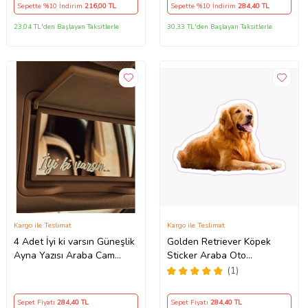
Sepette %10 İndirim
216
,00 TL
Sepette %10 İndirim
284
,40 TL
23,04 TL'den Başlayan Taksitlerle
30,33 TL'den Başlayan Taksitlerle
Kargo ile Teslimat
Kargo ile Teslimat
4 Adet İyi ki varsın Güneşlik
Golden Retriever Köpek
Ayna Yazısı Araba Cam
Sticker Araba Oto
Etiket Sticker 8x2cm
Yapıştırması 17CM A1
(1)
Sepet Fiyatı
284
,40 TL
Sepet Fiyatı
284
,40 TL