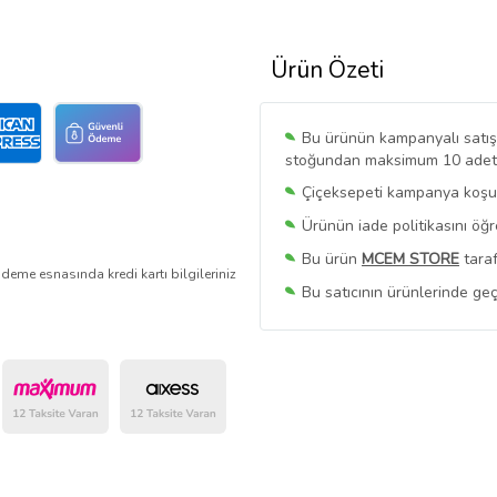
Ürün Özeti
Bu ürünün kampanyalı satışı 
stoğundan maksimum 10 adet sa
Çiçeksepeti kampanya koşull
Ürünün iade politikasını öğ
Bu ürün
MCEM STORE
taraf
deme esnasında kredi kartı bilgileriniz
Bu satıcının ürünlerinde geç
Bu Satıcının
Tüm Ürünlerini
Ürün sayfasında gördüğünüz f
belirlenmektedir.