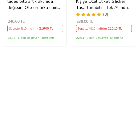
lades bitti artık aklımda
Kişiye Özel Etiket, Sticker
değilsin, Oto ön arka cam
Tasarlanabilir (Tek Alımda
yazıları - özlü espirili komik
50'li Gönderim
(3)
türkçe koyan sözler
Yapılmaktadır)
240
,00 TL
239
,00 TL
Sepette %10 İndirim
216
,00 TL
Sepette %10 İndirim
215
,10 TL
23,04 TL'den Başlayan Taksitlerle
22,94 TL'den Başlayan Taksitlerle