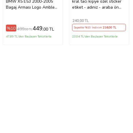
BMW X5 E53 2000-2005
kral tacı kişiye özel sticker
Bagaj Arması Logo Amblem
etiket - adınız - araba ön
78mm
arka cam uyumlu
240
,00 TL
449
%10
Sepette %10 İndirim
216
,00 TL
499
,00 TL
,00 TL
47,89 TL'den Başlayan Taksitlerle
23,04 TL'den Başlayan Taksitlerle