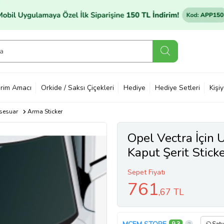
rim Amacı
Orkide / Saksı Çiçekleri
Hediye
Hediye Setleri
Kişi
sesuar
Arma Sticker
Opel Vectra İçin
Kaput Şerit Stick
Sepet Fiyatı
761
,67 TL