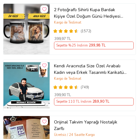
2 Fotoğraflı Sihirli Kupa Bardak
Kişiye Özel Doğum Günü Hediyesi
Sevgiliye Hediye Anneye Babaya
Kargo ile Teslimat
Ablaya Abiye Kız Erkek Kardeşe
(1572)
Arkadaşa Resimli Günü Yıl Dönümü
399
,97 TL
Hediyesi
Sepette %25 İndirim
299
,98 TL
Kendi Aracınızla Size Özel Arabalı
Kadın veya Erkek Tasarımlı Karikatür
Biblo , Babalar Günü Hediyesi,
Kargo ile Teslimat
Erkeğe Hediye, Rent A Car Hediyesi
(749)
399
,90 TL
Sepette 110 TL İndirim
289
,90 TL
Orijinal Takvim Yaprağı Nostaljik
Zarflı
Ücretsiz / 24 Saatte Kargo