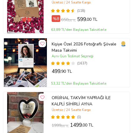
Fotoğraflı Hediye Takvim Yaprağı
Ücretsiz / 24 Saatte Kargo
NOSTALJİK ZARFLI
(118)
%8
599
,00 TL
650
,00 TL
63,89 TL'den Başlayan Taksitlerle
Kişiye Özel 2026 Fotoğraflı Şövale
Masa Takvimi
Aynı Gün Teslimat Seçeneği
(1637)
499
,90 TL
53,32 TL'den Başlayan Taksitlerle
ORİJİNAL TAKVİM YAPRAĞI İLE
KALPLİ SİHİRLİ AYNA
Ücretsiz / 24 Saatte Kargo
(1)
1499
,00 TL
1999
,00 TL