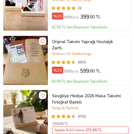
(3)
%20
399
,00 TL
499
,00 TL
42,56 TL'den Başlayan Taksitlerle
Orijinal Takvim Yaprağı Nostaljik
Zarflı
Ücretsiz / 24 Saatte Kargo
(689)
%33
599
,00 TL
899
,00 TL
63,89 TL'den Başlayan Taksitlerle
Sevgiliye Hediye 2026 Masa Takvimi
Fotoğraf Baskılı
Kargo ile Teslimat
(400)
339
,99 TL
Sepette %20 İndirim
271
,99 TL