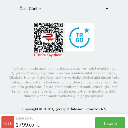
Özel Günler
Türkiye’nin önde gelen online alışveriş sitesi ve mobil uygulaması
Çiçeksepeti’nde, ihtiyacınız olan tüm ürünleri bulabilirsiniz. Çiçek,
Çikolata, Hediye, Kişiye Özel Ürünler ve Hediye Setleri gibi birçok farklı
kategoride aradığınız binlerce ürünü sizlere sunuyor ve zamanında
kapınıza getiriyoruz! Siz de ister sevdiklerinizi mutlu etmek için, ister
kendiniz için sipariş verebilir; Çiçeksepeti Extra’nın fırsatlarla dolu
dünyasıyla tanışarak mutlu bir gün geçirebilirsiniz.
Copyright © 2026 Çiçeksepeti İnternet Hizmetleri A.Ş
1999,00 TL
%10
Tasarla
1799
,00 TL