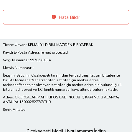
Hata Bildir
Ticaret Ünvanı: KEMAL YILDIRIM-MAZİDEN BİR YAPRAK
Kayıtlı E-Posta Adresi:
[email protected]
Vergi Numarası: 9570670334
Mersis Numarası: -
İletişim: Satıcının Çiçeksepeti tarafından teyit edilmiş iletişim bilgileri ile
birlikte tacir/esnaf/sanatkar olan satıcılar için merkez adresi;
tacir/esnaf/sanatkar olmayan satıcılar için merkez adresinin bulunduğu il
bilgisi, ad, soyad ve T.C. kimlik numarası kayıt altında bulunmaktadır.
Adres: OKURCALAR MAH. ILIFOS CAD. NO: 38 İÇ KAPI NO: 3 ALANYA/
ANTALYA 1500028277/7/TUR
Şehir: Antalya
Çiçeksepeti Mobil Uygulamamızı İndirin