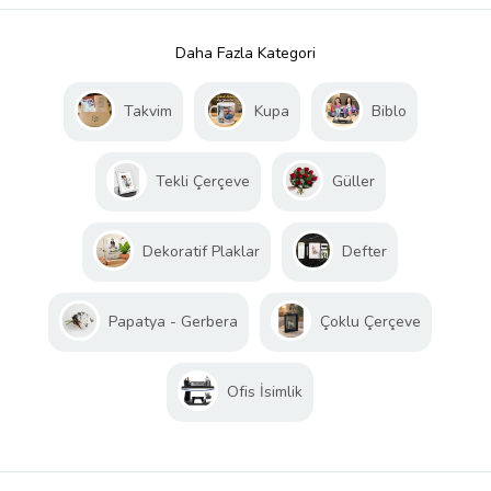
Daha Fazla Kategori
Takvim
Kupa
Biblo
Tekli Çerçeve
Güller
Dekoratif Plaklar
Defter
Papatya - Gerbera
Çoklu Çerçeve
Ofis İsimlik