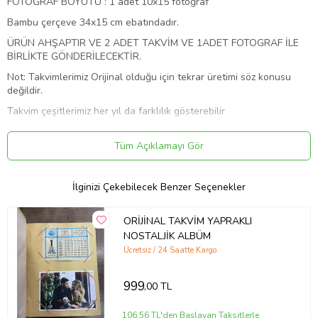
FOTOĞRAF BOYUTU : 1 adet 10x15 fotoğraf
Bambu çerçeve 34x15 cm ebatındadır.
ÜRÜN AHŞAPTIR VE 2 ADET TAKVİM VE 1ADET FOTOGRAF İLE
BİRLİKTE GÖNDERİLECEKTİR.
Not: Takvimlerimiz Orijinal olduğu için tekrar üretimi söz konusu
değildir.
Takvim çeşitlerimiz her yıl da farklılık gösterebilir
ÇERÇEVELERDE DESENLER DEĞİŞEBİLİR ANCAK BU ŞEKİLDE İKİLİ
ÇERÇEVE OLACAKTIR.
Tüm Açıklamayı Gör
NOT: TAKVİM TARİHİNİ GÜN AY YIL OLARAK YAZINIZ ÖRNEK (1
OCAK 1990) ÖNEMLİ HATIRLATMA: SİPARİŞLERİNİZ SİZE EN HIZLI
İlginizi Çekebilecek Benzer Seçenekler
ŞEKİLDE ULAŞTIRILMAK AMACIYLA ALINDIĞI AN HAZIRLANIP
KARGOYA VERİLMEYE ÇALIŞILMAKTADIR .
ORİJİNAL TAKVİM YAPRAKLI
Ürün Kodu:
kcm75190999
NOSTALJİK ALBÜM
Ücretsiz / 24 Saatte Kargo
999
,00 TL
106,56 TL'den Başlayan Taksitlerle