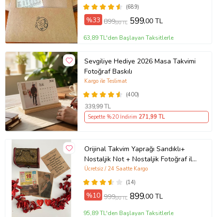
(689)
%33
599
,00 TL
899
,00 TL
63,89 TL'den Başlayan Taksitlerle
Sevgiliye Hediye 2026 Masa Takvimi
Fotoğraf Baskılı
Kargo ile Teslimat
(400)
339
,99 TL
Sepette %20 İndirim
271
,99 TL
Orijinal Takvim Yaprağı Sandıklı+
Nostaljik Not + Nostaljik Fotoğraf ile
birlikte UNUTULMAYACAK BİR
Ücretsiz / 24 Saatte Kargo
HEDİYE
(14)
%10
899
,00 TL
999
,00 TL
95,89 TL'den Başlayan Taksitlerle