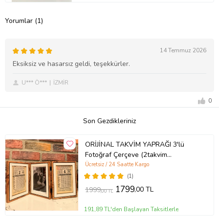
Yorumlar (1)
14 Temmuz 2026
Eksiksiz ve hasarsız geldi, teşekkürler.
U*** Ö***
İZMİR
0
Son Gezdikleriniz
ORİJİNAL TAKVİM YAPRAĞI 3'lü
Fotoğraf Çerçeve (2takvim
+1Fotoğraf)
Ücretsiz / 24 Saatte Kargo
(1)
1799
,00 TL
1999
,00 TL
191,89 TL'den Başlayan Taksitlerle