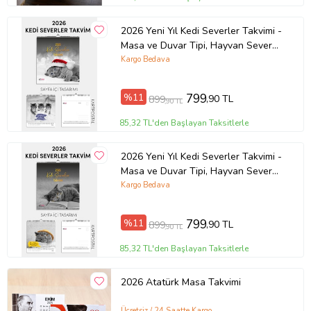
2026 Yeni Yıl Kedi Severler Takvimi -
Masa ve Duvar Tipi, Hayvan Sever
Takvimi (Model 2)
Kargo Bedava
%11
799
,90 TL
899
,90 TL
85,32 TL'den Başlayan Taksitlerle
2026 Yeni Yıl Kedi Severler Takvimi -
Masa ve Duvar Tipi, Hayvan Sever
Takvimi (Model 1)
Kargo Bedava
%11
799
,90 TL
899
,90 TL
85,32 TL'den Başlayan Taksitlerle
2026 Atatürk Masa Takvimi
Ücretsiz / 24 Saatte Kargo