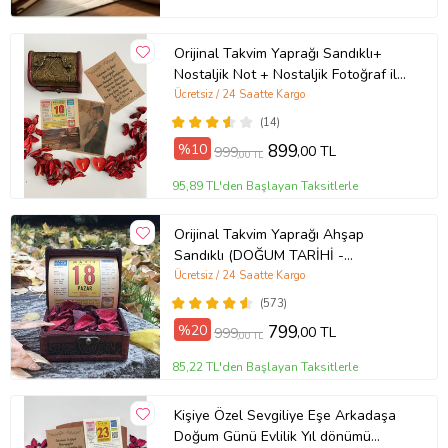
Orijinal Takvim Yaprağı Sandıklı+
Nostaljik Not + Nostaljik Fotoğraf ile
birlikte UNUTULMAYACAK BİR
Ücretsiz / 24 Saatte Kargo
HEDİYE
(14)
%10
899
,00 TL
999
,00 TL
95,89 TL'den Başlayan Taksitlerle
Orijinal Takvim Yaprağı Ahşap
Sandıklı (DOĞUM TARİHİ -
TANIŞMA TARİHİ- EVLİLİK TARİHİ
Ücretsiz / 24 Saatte Kargo
İÇİN UNUTULMAZ HEDİYE )
(573)
%20
799
,00 TL
999
,00 TL
85,22 TL'den Başlayan Taksitlerle
Kişiye Özel Sevgiliye Eşe Arkadaşa
Doğum Günü Evlilik Yıl dönümü