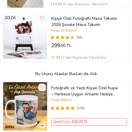
159,89 TL'den Başlayan Taksitlerle
Kişiye Özel Fotoğraflı Masa Takvimi
2026 Şovale Masa Takvim
Kargo ile Teslimat
(58)
299
,00 TL
31,89 TL'den Başlayan Taksitlerle
Bu Ürünü Alanlar Bunları da Aldı
Fotoğraflı ve Yazılı Kişiye Özel Kupa
– Herkese Uygun Anlamlı Hediye
Porselen Baskılı Kupa (Beyaz)
Kargo Bedava
(104)
Sepet Fiyatı
525
,20 TL