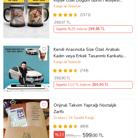
Kişiye Özel Doğum Günü Hediyesi
Sevgiliye Hediye Anneye Babaya
Kargo ile Teslimat
Ablaya Abiye Kız Erkek Kardeşe
(1572)
Arkadaşa Resimli Günü Yıl Dönümü
399
,97 TL
Hediyesi
Sepette %25 İndirim
299
,98 TL
Kendi Aracınızla Size Özel Arabalı
Kadın veya Erkek Tasarımlı Karikatür
Biblo , Babalar Günü Hediyesi,
Kargo ile Teslimat
Erkeğe Hediye, Rent A Car Hediyesi
(749)
399
,90 TL
Sepette 110 TL İndirim
289
,90 TL
Orijinal Takvim Yaprağı Nostaljik
Zarflı
Ücretsiz / 24 Saatte Kargo
(689)
%33
599
,00 TL
899
,00 TL