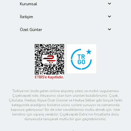
Kurumsal
İletişim
Özel Günler
Türkiye’nin önde gelen online alışveriş sitesi ve mobil uygulaması
Çiçeksepeti’nde, ihtiyacınız olan tüm ürünleri bulabilirsiniz. Çiçek,
Çikolata, Hediye, Kişiye Özel Ürünler ve Hediye Setleri gibi birçok farklı
kategoride aradığınız binlerce ürünü sizlere sunuyor ve zamanında
kapınıza getiriyoruz! Siz de ister sevdiklerinizi mutlu etmek için, ister
kendiniz için sipariş verebilir; Çiçeksepeti Extra’nın fırsatlarla dolu
dünyasıyla tanışarak mutlu bir gün geçirebilirsiniz.