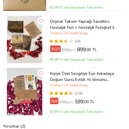
63,89 TL'den Başlayan Taksitlerle
Orijinal Takvim Yaprağı Sandıklı+
Nostaljik Not + Nostaljik Fotoğraf ile
birlikte UNUTULMAYACAK BİR
Ücretsiz / 24 Saatte Kargo
HEDİYE
(14)
%10
899
,00 TL
999
,00 TL
95,89 TL'den Başlayan Taksitlerle
Kişiye Özel Sevgiliye Eşe Arkadaşa
Doğum Günü Evlilik Yıl dönümü
Fotoğraflı Hediye Takvim Yaprağı
Ücretsiz / 24 Saatte Kargo
NOSTALJİK ZARFLI
(118)
%8
599
,00 TL
650
,00 TL
63,89 TL'den Başlayan Taksitlerle
Yorumlar (2)