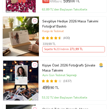
%8
599
,00 TL
650
,00 TL
63,89 TL'den Başlayan Taksitlerle
Sevgiliye Hediye 2026 Masa Takvimi
Fotoğraf Baskılı
Kargo ile Teslimat
(400)
339
,99 TL
Sepette %20 İndirim
271
,99 TL
Kişiye Özel 2026 Fotoğraflı Şövale
Masa Takvimi
Aynı Gün Teslimat Seçeneği
(1637)
499
,90 TL
53,32 TL'den Başlayan Taksitlerle