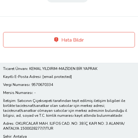
Hata Bildir
Ticaret Ünvanı: KEMAL YILDIRIM-MAZİDEN BİR YAPRAK
Kayıtlı E-Posta Adresi:
[email protected]
Vergi Numarası: 9570670334
Mersis Numarası: -
İletişim: Satıcının Çiçeksepeti tarafından teyit edilmiş iletişim bilgileri ile
birlikte tacir/esnaf/sanatkar olan satıcılar için merkez adresi;
tacir/esnaf/sanatkar olmayan satıcılar için merkez adresinin bulunduğu il
bilgisi, ad, soyad ve T.C. kimlik numarası kayıt altında bulunmaktadır.
Adres: OKURCALAR MAH. ILIFOS CAD. NO: 38 İÇ KAPI NO: 3 ALANYA/
ANTALYA 1500028277/7/TUR
Şehir: Antalya