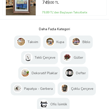
749
,00 TL
79,89 TL'den Başlayan Taksitlerle
Daha Fazla Kategori
Takvim
Kupa
Biblo
Tekli Çerçeve
Güller
Dekoratif Plaklar
Defter
Papatya - Gerbera
Çoklu Çerçeve
Ofis İsimlik