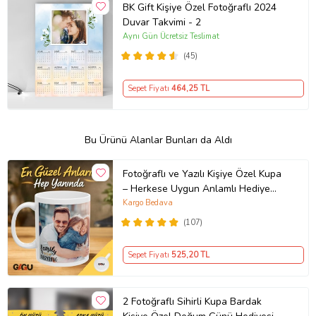
BK Gift Kişiye Özel Fotoğraflı 2024
Duvar Takvimi - 2
Aynı Gün Ücretsiz Teslimat
(45)
Sepet Fiyatı
464
,25 TL
Bu Ürünü Alanlar Bunları da Aldı
Fotoğraflı ve Yazılı Kişiye Özel Kupa
– Herkese Uygun Anlamlı Hediye
Porselen Baskılı Kupa (Beyaz)
Kargo Bedava
(107)
Sepet Fiyatı
525
,20 TL
2 Fotoğraflı Sihirli Kupa Bardak