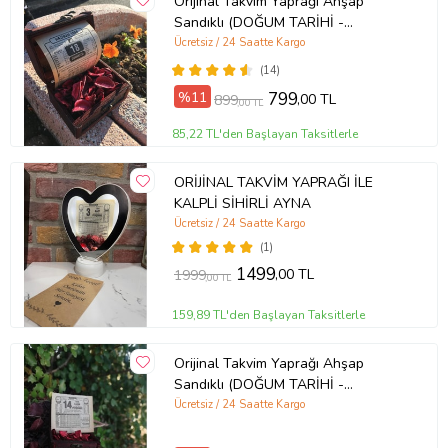
Orijinal Takvim Yaprağı Ahşap
Sandıklı (DOĞUM TARİHİ -
TANIŞMA TARİHİ- EVLİLİK TARİHİ
Ücretsiz / 24 Saatte Kargo
İÇİN UNUTULMAZ HEDİYE )
(14)
%11
799
,00 TL
899
,00 TL
85,22 TL'den Başlayan Taksitlerle
ORİJİNAL TAKVİM YAPRAĞI İLE
KALPLİ SİHİRLİ AYNA
Ücretsiz / 24 Saatte Kargo
(1)
1499
,00 TL
1999
,00 TL
159,89 TL'den Başlayan Taksitlerle
Orijinal Takvim Yaprağı Ahşap
Sandıklı (DOĞUM TARİHİ -
TANIŞMA TARİHİ- EVLİLİK TARİHİ
Ücretsiz / 24 Saatte Kargo
İÇİN UNUTULMAZ HEDİYE )