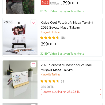
%11
799
,00 TL
899
,00 TL
85,22 TL'den Başlayan Taksitlerle
Kişiye Özel Fotoğraflı Masa Takvimi
2026 Şovale Masa Takvim
Kargo ile Teslimat
(58)
299
,00 TL
31,89 TL'den Başlayan Taksitlerle
2026 Serbest Muhasebeci Ve Mali
Müşavir Masa Takvimi
Kargo ile Teslimat
(5)
339
,90 TL
Sepette %20 İndirim
271
,92 TL