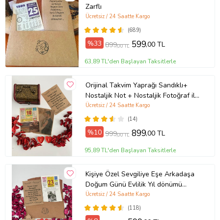
Zarflı
Ücretsiz / 24 Saatte Kargo
(689)
%33
599
,00 TL
899
,00 TL
63,89 TL'den Başlayan Taksitlerle
Orijinal Takvim Yaprağı Sandıklı+
Nostaljik Not + Nostaljik Fotoğraf ile
birlikte UNUTULMAYACAK BİR
Ücretsiz / 24 Saatte Kargo
HEDİYE
(14)
%10
899
,00 TL
999
,00 TL
95,89 TL'den Başlayan Taksitlerle
Kişiye Özel Sevgiliye Eşe Arkadaşa
Doğum Günü Evlilik Yıl dönümü
Fotoğraflı Hediye Takvim Yaprağı
Ücretsiz / 24 Saatte Kargo
NOSTALJİK ZARFLI
(118)