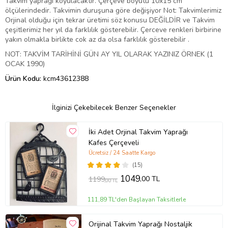
Takvim yaprağı koyulacaktır. Çerçeve boyutu 10x15 cm
ölçülerindedir. Takvimin duruşuna göre değişiyor Not: Takvimlerimiz
Orjinal olduğu için tekrar üretimi söz konusu DEĞİLDİR ve Takvim
çeşitlerimiz her yıl da farklılık gösterebilir. Çerceve renkleri birbirine
yakın olmakla birlikte cok az da olsa farklılık gösterebilir .
NOT: TAKVİM TARİHİNİ GÜN AY YIL OLARAK YAZINIZ ÖRNEK (1
OCAK 1990)
Ürün Kodu:
kcm43612388
İlginizi Çekebilecek Benzer Seçenekler
İki Adet Orjinal Takvim Yaprağı
Kafes Çerçeveli
Ücretsiz / 24 Saatte Kargo
(15)
1049
,00 TL
1199
,00 TL
111,89 TL'den Başlayan Taksitlerle
Orijinal Takvim Yaprağı Nostaljik