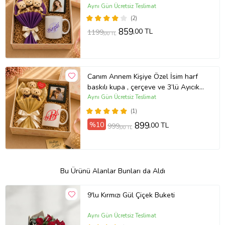
Buketli Hediye Seti Mor
Aynı Gün Ücretsiz Teslimat
(2)
859
,00 TL
1199
,00 TL
Canım Annem Kişiye Özel İsim harf
baskılı kupa , çerçeve ve 3’lü Ayıcık
Buketli Hediye Seti Kahve
Aynı Gün Ücretsiz Teslimat
(Kahverengi)
(1)
%10
899
,00 TL
999
,00 TL
Bu Ürünü Alanlar Bunları da Aldı
9'lu Kırmızı Gül Çiçek Buketi
Aynı Gün Ücretsiz Teslimat