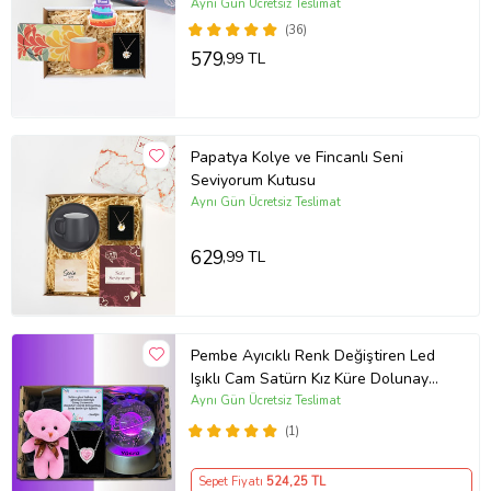
Aynı Gün Ücretsiz Teslimat
(36)
579
,99 TL
Papatya Kolye ve Fincanlı Seni
Seviyorum Kutusu
Aynı Gün Ücretsiz Teslimat
629
,99 TL
Pembe Ayıcıklı Renk Değiştiren Led
Işıklı Cam Satürn Kız Küre Dolunay
Lamba Kar Küresi Pembe Kalp Kolye
Aynı Gün Ücretsiz Teslimat
(1)
Sepet Fiyatı
524
,25 TL