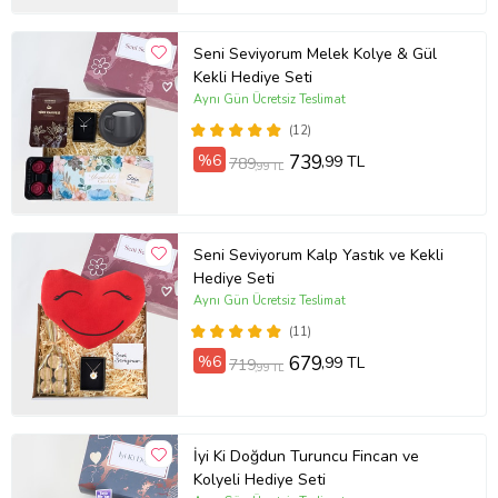
Seni Seviyorum Melek Kolye & Gül
Kekli Hediye Seti
Aynı Gün Ücretsiz Teslimat
(12)
%6
739
,99 TL
789
,99 TL
Seni Seviyorum Kalp Yastık ve Kekli
Hediye Seti
Aynı Gün Ücretsiz Teslimat
(11)
%6
679
,99 TL
719
,99 TL
İyi Ki Doğdun Turuncu Fincan ve
Kolyeli Hediye Seti