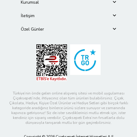
Kurumsal
İletişim
Özel Günler
Türkiye’nin önde gelen online alışveriş sitesi ve mobil uygulaması
Çiçeksepeti’nde, ihtiyacınız olan tüm ürünleri bulabilirsiniz. Çiçek,
Çikolata, Hediye, Kişiye Özel Ürünler ve Hediye Setleri gibi birçok farklı
kategoride aradığınız binlerce ürünü sizlere sunuyor ve zamanında
kapınıza getiriyoruz! Siz de ister sevdiklerinizi mutlu etmek için, ister
kendiniz için sipariş verebilir; Çiçeksepeti Extra’nın fırsatlarla dolu
dünyasıyla tanışarak mutlu bir gün geçirebilirsiniz.
Copyright © 2026 Çiçeksepeti İnternet Hizmetleri A.Ş