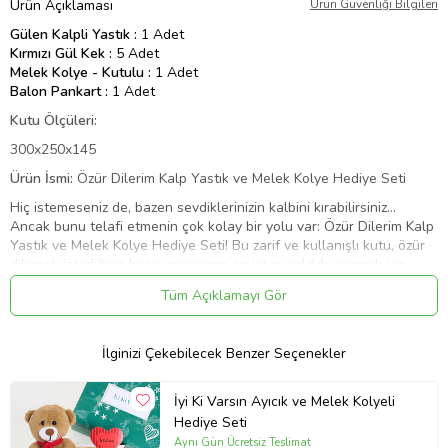
Ürün Açıklaması
Ürün Güvenliği Bilgileri
Gülen Kalpli Yastık :
1 Adet
Kırmızı Gül Kek :
5 Adet
Melek Kolye - Kutulu :
1 Adet
Balon Pankart :
1 Adet
Kutu Ölçüleri:
300x250x145
Ürün İsmi:
Özür Dilerim Kalp Yastık ve Melek Kolye Hediye Seti
Hiç istemeseniz de, bazen sevdiklerinizin kalbini kırabilirsiniz…
Ancak bunu telafi etmenin çok kolay bir yolu var: Özür Dilerim Kalp
Yastık ve Melek Kolye Hediye Seti! Bu zarif ve kullanışlı kutu, özür
dilemek istediğiniz kişiye mesajınızı en içten şekilde vermek için
hazır! Kutunun içinde yer alan gülen kalpli yastık, duygularınızın
Tüm Açıklamayı Gör
kalbinizin en derinlerinden geldiğini anlatıyor. Melek kolye ise,
karşınızdaki kişinin merhametli kalbine gönderme yapıyor. Tatlı bir
mola için kutuya eklenen kırmızı gül kekler ise, bu dargınlığın en
İlginizi Çekebilecek Benzer Seçenekler
tatlı şekilde son bulması için işinizi bir hayli kolaylaştırıyor. Tüm bu
özel ürünler, “Özür Dilerim” mesajlı özel bir kutuda bir araya
geliyor. Sarı kırpık kâğıtlarla özenle yerleştirilen ve balon şeklindeki
İyi Ki Varsın Ayıcık ve Melek Kolyeli
pankart ile tamamlanan bu özel kutuyu, kalbini kırdığınız ya da uzun
Hediye Seti
zamandır konuşmadığınız sevdiklerinize hediye edebilirsiniz.
Aynı Gün Ücretsiz Teslimat