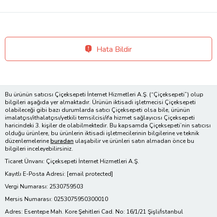
Hata Bildir
Bu ürünün satıcısı Çiçeksepeti İnternet Hizmetleri A.Ş. (“Çiçeksepeti”) olup
bilgileri aşağıda yer almaktadır. Ürünün iktisadi işletmecisi Çiçeksepeti
olabileceği gibi bazı durumlarda satıcı Çiçeksepeti olsa bile, ürünün
imalatçısı/ithalatçısı/yetkili temsilcisi/ifa hizmet sağlayıcısı Çiçeksepeti
haricindeki 3. kişiler de olabilmektedir. Bu kapsamda Çiçeksepeti’nin satıcısı
olduğu ürünlere, bu ürünlerin iktisadi işletmecilerinin bilgilerine ve teknik
düzenlemelerine
buradan
ulaşabilir ve ürünleri satın almadan önce bu
bilgileri inceleyebilirsiniz.
Ticaret Ünvanı: Çiçeksepeti İnternet Hizmetleri A.Ş.
Kayıtlı E-Posta Adresi:
[email protected]
Vergi Numarası: 2530759503
Mersis Numarası: 0253075950300010
Adres: Esentepe Mah. Kore Şehitleri Cad. No: 16/1/21 Şişli/İstanbul