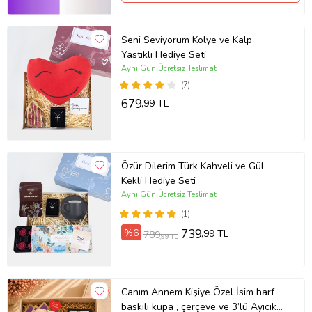
Seni Seviyorum Kolye ve Kalp
Yastıklı Hediye Seti
Aynı Gün Ücretsiz Teslimat
(7)
679
,99 TL
Özür Dilerim Türk Kahveli ve Gül
Kekli Hediye Seti
Aynı Gün Ücretsiz Teslimat
(1)
%6
739
,99 TL
789
,99 TL
Canım Annem Kişiye Özel İsim harf
baskılı kupa , çerçeve ve 3’lü Ayıcık