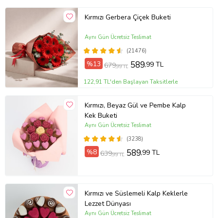
Kırmızı Gerbera Çiçek Buketi
Aynı Gün Ücretsiz Teslimat
(21476)
%13
589
,99 TL
679
,99 TL
122,91 TL'den Başlayan Taksitlerle
Kırmızı, Beyaz Gül ve Pembe Kalp
Kek Buketi
Aynı Gün Ücretsiz Teslimat
(3238)
%8
589
,99 TL
639
,99 TL
Kırmızı ve Süslemeli Kalp Keklerle
Lezzet Dünyası
Aynı Gün Ücretsiz Teslimat