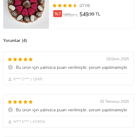
(2724)
%7
549
,99 TL
589
,99 TL
Yorumlar (4)
18 Ekim 2025
Bu ürün için yalnızca puan verilmiştir, yorum yapılmamıştır.
R*** Ö***
İZMİR
02 Temmuz 2025
Bu ürün için yalnızca puan verilmiştir, yorum yapılmamıştır.
M*** K***
KONYA