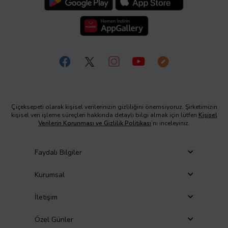
Çiçeksepeti olarak kişisel verilerinizin gizliliğini önemsiyoruz. Şirketimizin
kişisel veri işleme süreçleri hakkında detaylı bilgi almak için lütfen
Kişisel
Verilerin Korunması ve Gizlilik Politikası
’nı inceleyiniz.
Faydalı Bilgiler
Kurumsal
İletişim
Özel Günler