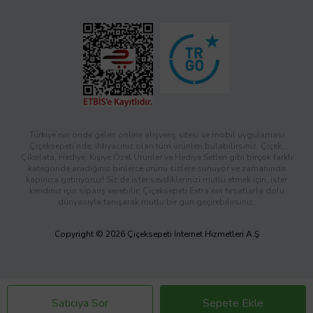
Türkiye’nin önde gelen online alışveriş sitesi ve mobil uygulaması
Çiçeksepeti’nde, ihtiyacınız olan tüm ürünleri bulabilirsiniz. Çiçek,
Çikolata, Hediye, Kişiye Özel Ürünler ve Hediye Setleri gibi birçok farklı
kategoride aradığınız binlerce ürünü sizlere sunuyor ve zamanında
kapınıza getiriyoruz! Siz de ister sevdiklerinizi mutlu etmek için, ister
kendiniz için sipariş verebilir; Çiçeksepeti Extra’nın fırsatlarla dolu
dünyasıyla tanışarak mutlu bir gün geçirebilirsiniz.
Copyright © 2026 Çiçeksepeti İnternet Hizmetleri A.Ş
Satıcıya Sor
Sepete Ekle