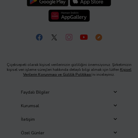
Çiçeksepeti olarak kişisel verilerinizin gizliliğini önemsiyoruz. Şirketimizin
kişisel veri işleme süreçleri hakkında detaylı bilgi almak için lütfen
Kişisel
Verilerin Korunması ve Gizlilik Politikası
’nı inceleyiniz.
Faydalı Bilgiler
Kurumsal
İletişim
Özel Günler