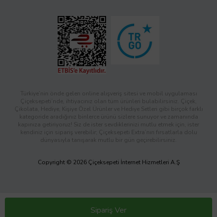
Türkiye’nin önde gelen online alışveriş sitesi ve mobil uygulaması
Çiçeksepeti’nde, ihtiyacınız olan tüm ürünleri bulabilirsiniz. Çiçek,
Çikolata, Hediye, Kişiye Özel Ürünler ve Hediye Setleri gibi birçok farklı
kategoride aradığınız binlerce ürünü sizlere sunuyor ve zamanında
kapınıza getiriyoruz! Siz de ister sevdiklerinizi mutlu etmek için, ister
kendiniz için sipariş verebilir; Çiçeksepeti Extra’nın fırsatlarla dolu
dünyasıyla tanışarak mutlu bir gün geçirebilirsiniz.
Copyright © 2026 Çiçeksepeti İnternet Hizmetleri A.Ş
Sipariş Ver