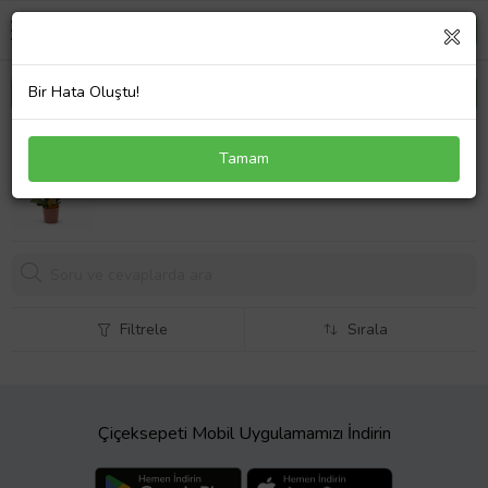
Bir Hata Oluştu!
Pembe Beton Saksıda Ateş Kırmızı Çiftli Orkide
Tamam
Filtrele
Sırala
Çiçeksepeti Mobil Uygulamamızı İndirin