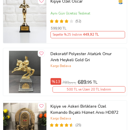
Kişiye Özel Oscar
Aynı Gün Ücretsiz Teslimat
(52)
599
,90 TL
Sepette %25 İndirim
449
,92 TL
Dekoratif Polyester Atatürk Onur
Anıtı Heykeli Gold Gri
Kargo Bedava
%13
689
,95 TL
789
,95 TL
500 TL ve Üzeri 20 TL İndirim
Kişiye ve Askeri Birliklere Özel
Komando Bıçaklı Hizmet Anısı HD872
Kargo Bedava
(25)