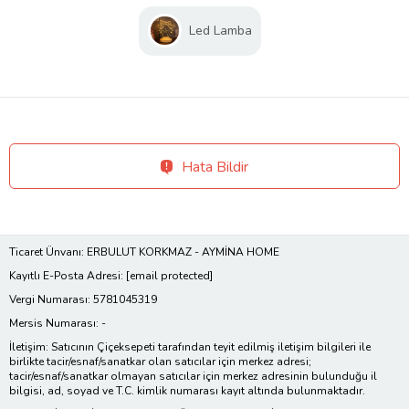
Led Lamba
Hata Bildir
Ticaret Ünvanı: ERBULUT KORKMAZ - AYMİNA HOME
Kayıtlı E-Posta Adresi:
[email protected]
Vergi Numarası: 5781045319
Mersis Numarası: -
İletişim: Satıcının Çiçeksepeti tarafından teyit edilmiş iletişim bilgileri ile
birlikte tacir/esnaf/sanatkar olan satıcılar için merkez adresi;
tacir/esnaf/sanatkar olmayan satıcılar için merkez adresinin bulunduğu il
bilgisi, ad, soyad ve T.C. kimlik numarası kayıt altında bulunmaktadır.