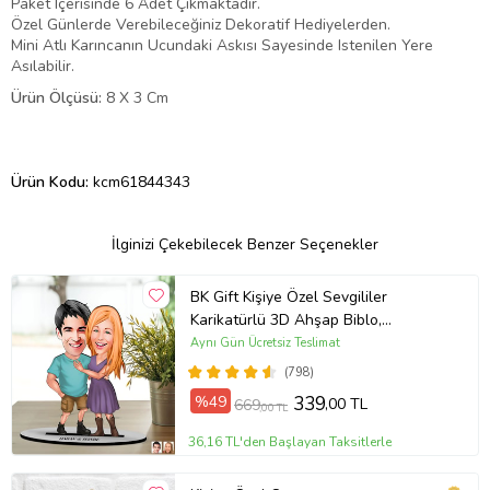
Paket Içerisinde 6 Adet Çıkmaktadır.
Özel Günlerde Verebileceğiniz Dekoratif Hediyelerden.
Mini Atlı Karıncanın Ucundaki Askısı Sayesinde Istenilen Yere
Asılabilir.
Ürün Ölçüsü:
8 X 3 Cm
Ürün Kodu:
kcm61844343
İlginizi Çekebilecek Benzer Seçenekler
BK Gift Kişiye Özel Sevgililer
Karikatürlü 3D Ahşap Biblo,
Sevgiliye Hediye, Yıl Dönümü
Aynı Gün Ücretsiz Teslimat
Hediyesi, Doğum Günü Hediyesi
(798)
%49
339
,00 TL
669
,00 TL
36,16 TL'den Başlayan Taksitlerle