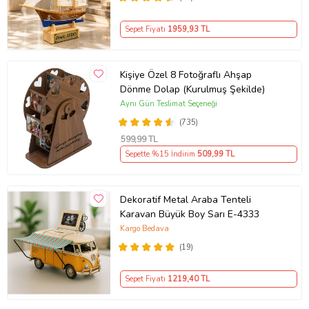
Sepet Fiyatı
1959
,93 TL
Kişiye Özel 8 Fotoğraflı Ahşap
Dönme Dolap (Kurulmuş Şekilde)
Aynı Gün Teslimat Seçeneği
(735)
599
,99 TL
Sepette %15 İndirim
509
,99 TL
Dekoratif Metal Araba Tenteli
Karavan Büyük Boy Sarı E-4333
Kargo Bedava
(19)
Sepet Fiyatı
1219
,40 TL