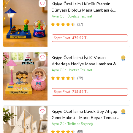
Kişiye Özel İsimli Küçük Prensin
Dünyası Biblolu Masa Lambası &
Işıklı Kar Küresi
Aynı Gün Ücretsiz Teslimat
(37)
Sepet Fiyatı
479
,92 TL
Kişiye Özel İsimli İyi Ki Varsın
Arkadaşa Hediye Masa Lambası &
İyi Ki Varsın Arkadaşım Işıklı Kar
Aynı Gün Ücretsiz Teslimat
Küresi
(28)
Sepet Fiyatı
719
,92 TL
Kişiye Özel İsimli Büyük Boy Ahşap
Gemi Maketi – Marin Beyaz Temalı El
Yapımı (40x42 cm)
Aynı Gün Teslimat Seçeneği
(55)