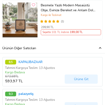
Besmele Yazılı Modern Masaüstü
Obje, Evinize Bereket ve Anlam Dolu
10x10 cm Minyatür Sanat Tasarımı
Kargo ile Teslimat
(1)
299
,90 TL
Sepette 101 TL İndirim
199
,00 TL
Ürünün Diğer Satıcıları
KAPALİBAZAAR
8,5
Tahmini Kargoya Teslim: 13 Ağustos
Kargo Bedava
673,68TL
Ürüne Git
593,97 TL
palazyetiş
9,3
Tahmini Kargoya Teslim: 13 Ağustos
Kargo Bedava