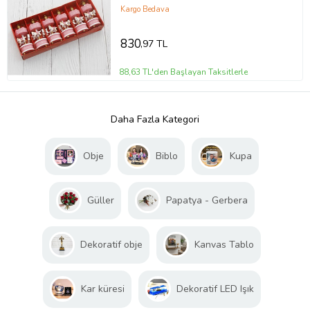
Kargo Bedava
830
,97 TL
88,63 TL'den Başlayan Taksitlerle
Daha Fazla Kategori
Obje
Biblo
Kupa
Güller
Papatya - Gerbera
Dekoratif obje
Kanvas Tablo
Kar küresi
Dekoratif LED Işık