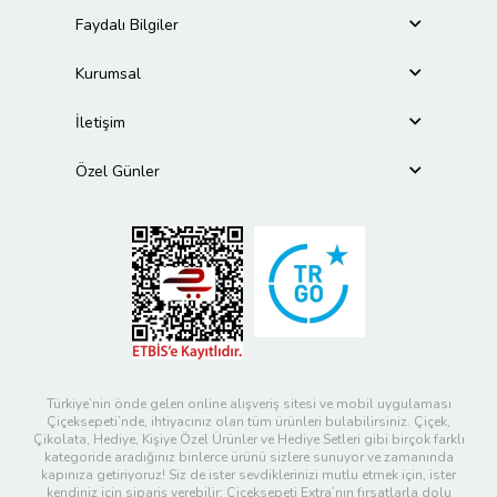
Faydalı Bilgiler
Kurumsal
İletişim
Özel Günler
Türkiye’nin önde gelen online alışveriş sitesi ve mobil uygulaması
Çiçeksepeti’nde, ihtiyacınız olan tüm ürünleri bulabilirsiniz. Çiçek,
Çikolata, Hediye, Kişiye Özel Ürünler ve Hediye Setleri gibi birçok farklı
kategoride aradığınız binlerce ürünü sizlere sunuyor ve zamanında
kapınıza getiriyoruz! Siz de ister sevdiklerinizi mutlu etmek için, ister
kendiniz için sipariş verebilir; Çiçeksepeti Extra’nın fırsatlarla dolu