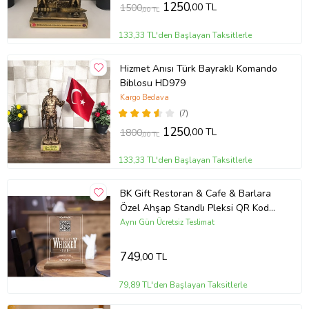
1250
,00 TL
1500
,00 TL
133,33 TL'den Başlayan Taksitlerle
Hizmet Anısı Türk Bayraklı Komando
Biblosu HD979
Kargo Bedava
(7)
1250
,00 TL
1800
,00 TL
133,33 TL'den Başlayan Taksitlerle
BK Gift Restoran & Cafe & Barlara
Özel Ahşap Standlı Pleksi QR Kod
Menü, Cafe&Bar için QR kodlu
Aynı Gün Ücretsiz Teslimat
Tabela, QR kodlu Masa Dekoru-1
(Model 6)
749
,00 TL
79,89 TL'den Başlayan Taksitlerle