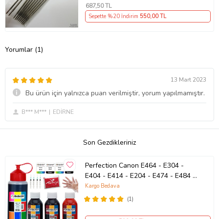
687
,50 TL
Sepette %20 İndirim
550
,00 TL
Yorumlar (1)
13 Mart 2023
Bu ürün için yalnızca puan verilmiştir, yorum yapılmamıştır.
B*** M***
EDİRNE
Son Gezdikleriniz
Perfection Canon E464 - E304 -
E404 - E414 - E204 - E474 - E484 -
PG46 -CL56 Kartuş Uyumlu Dolum
Kargo Bedava
Seti 500 ML + 3 x 100 ML (STD)
(1)