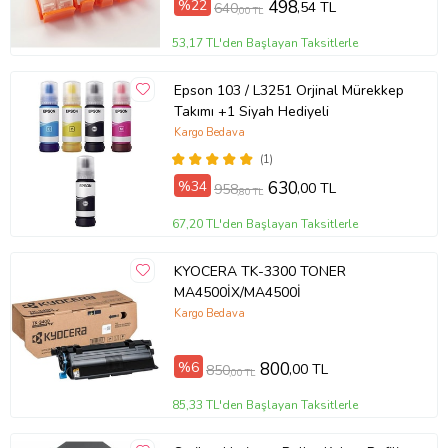
Farklı kalite fotoğraf kağıtlarına canlı renkler basılır. Fotoğraf solma
%22
498
,54 TL
640
,00 TL
testi için ultraviyole ışınları ile hızlandırılmış zaman testine tabi
tutulur. Böylece sevdiklerinizin resimlerinin nesilden, nesile
53,17 TL'den Başlayan Taksitlerle
solmadan aktarılacağından emin olabiliriz.
Epson 103 / L3251 Orjinal Mürekkep
Takımı +1 Siyah Hediyeli
Kargo Bedava
(1)
%34
630
,00 TL
958
,80 TL
67,20 TL'den Başlayan Taksitlerle
KYOCERA TK-3300 TONER
MA4500İX/MA4500İ
Kargo Bedava
FOTOĞRAF:
Kalite kontrollerinden başarı ile geçen mürekkeplerimiz;
Türkiye'den, tüm dünya'ya sevk edilmektedir. Dünya ülkelerine
%6
800
,00 TL
850
,00 TL
daha yüksek fiyatlara sattığımız
mürekkeplerimizi, şimdi uygun
fiyatlara siz değerli müşterilerimize sunuyoruz...
85,33 TL'den Başlayan Taksitlerle