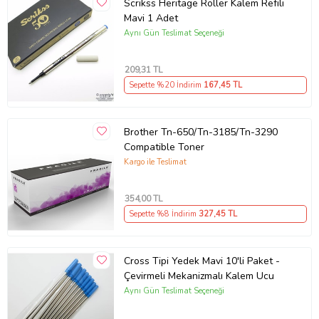
Scrikss Heritage Roller Kalem Refili
Mavi 1 Adet
Aynı Gün Teslimat Seçeneği
209
,31 TL
Sepette %20 İndirim
167
,45 TL
Brother Tn-650/Tn-3185/Tn-3290
Compatible Toner
Kargo ile Teslimat
Ürün Kodu:
kcm62794686
354
,00 TL
Sepette %8 İndirim
327
,45 TL
Cross Tipi Yedek Mavi 10'li Paket -
Çevirmeli Mekanizmalı Kalem Ucu
Aynı Gün Teslimat Seçeneği