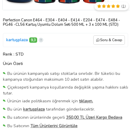
(
1
)
Perfection Canon E464 - E304 - E404 - E414 - E204 - E474 - E484 -
PG46 -CL56 Kartuş Uyumlu Dolum Seti 500 ML + 3 x 100 ML (STD)
kartuşplaza
9,3
Soru & Cevap
Renk
: STD
Ürün Özeti
Bu ürünün kampanyalı satışı stoklarla sınırlıdır. Bir tüketici bu
kampanya stoğundan maksimum 10 adet satın alabilir.
Çiçeksepeti kampanya koşullarında değişiklik yapma hakkını saklı
tutar.
Ürünün iade politikasını öğrenmek için
tıklayın.
Bu ürün
kartuşplaza
tarafından gönderilecektir.
Bu satıcının ürünlerinde geçerli
350,00 TL Üzeri Kargo Bedava
Bu Satıcının
Tüm Ürünlerini Görüntüle