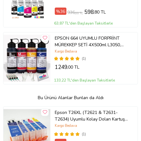
esas alınır.
%36
598
,80 TL
936
,00 TL
63,87 TL'den Başlayan Taksitlerle
EPSON 664 UYUMLU FORPRİNT
MÜREKKEP SETİ 4X500ml L3050,
L3060, L220
Kargo Bedava
(1)
1249
,00 TL
133,22 TL'den Başlayan Taksitlerle
Bu Ürünü Alanlar Bunları da Aldı
ÖLÇÜM:
Renk testlerini geçen mürekkepler, kartuş tıkanma testine girer.
Epson T26XL (T2621 & T2631-
Uzun süre saklanan kartuşlar ağız kuruma testi için tekrar
T2634) Uyumlu Kolay Dolan Kartuş -
basılmaktadır. Kartuşlar en uzun kartuş ömrü testine girer.
5 Renk (Çok Renkli)
Kargo Bedava
FOTOĞRAF:
(1)