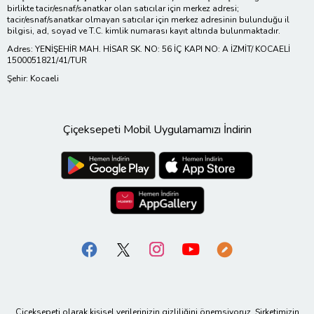
birlikte tacir/esnaf/sanatkar olan satıcılar için merkez adresi;
tacir/esnaf/sanatkar olmayan satıcılar için merkez adresinin bulunduğu il
bilgisi, ad, soyad ve T.C. kimlik numarası kayıt altında bulunmaktadır.
Adres: YENİŞEHİR MAH. HİSAR SK. NO: 56 İÇ KAPI NO: A İZMİT/ KOCAELİ
1500051821/41/TUR
Şehir: Kocaeli
Çiçeksepeti Mobil Uygulamamızı İndirin
Çiçeksepeti olarak kişisel verilerinizin gizliliğini önemsiyoruz. Şirketimizin