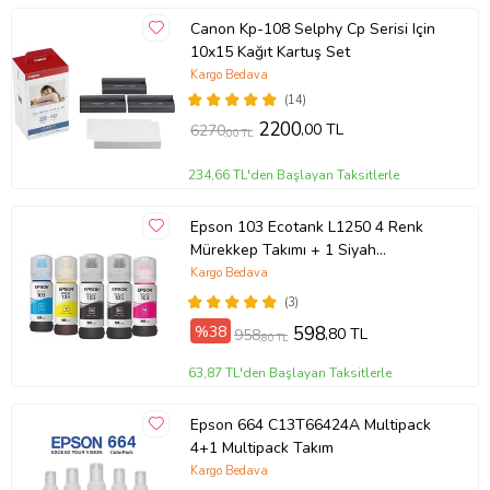
geçmeden mürekkebimiz satışa sunulmaz.
Canon Kp-108 Selphy Cp Serisi Için
ÜRETİM:
10x15 Kağıt Kartuş Set
Türkiye'de ürettiğimiz mürekkep ; Mühendislerimiz tarafından,
Kargo Bedava
yılların deneyimi ile... Yüksek kaliteli malzemelerle formüle
(14)
edilmiştir. Firmamız 2006 yılından beri baskı teknolojileri üzerine
2200
,00 TL
6270
çalışmaktadır.
,00 TL
234,66 TL'den Başlayan Taksitlerle
Epson 103 Ecotank L1250 4 Renk
Mürekkep Takımı + 1 Siyah
Mürekkep
Kargo Bedava
(3)
%38
598
,80 TL
958
,80 TL
63,87 TL'den Başlayan Taksitlerle
TEST AŞAMALARI:
Epson 664 C13T66424A Multipack
4+1 Multipack Takım
Yazıcı modellerine göre ürettiğimiz mürekkepler, uzun test
aşamalarından geçmektedir. Renk skalasındaki en canlı renkler
Kargo Bedava