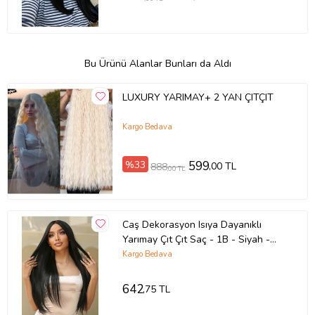
Bu Ürünü Alanlar Bunları da Aldı
LUXURY YARIMAY+ 2 YAN ÇITÇIT
Kargo Bedava
%33
599
,00 TL
888
,00 TL
Caş Dekorasyon Isıya Dayanıklı
Yarımay Çıt Çıt Saç - 1B - Siyah -
Düz - 60 Cm - 110 gr
Kargo Bedava
642
,75 TL