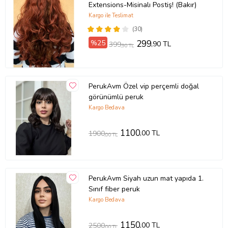
Extensions-Misinalı Postiş! (Bakır)
Kargo ile Teslimat
(30)
%25
299
,90 TL
399
,90 TL
PerukAvm Özel vip perçemli doğal
görünümlü peruk
Kargo Bedava
1100
,00 TL
1900
,00 TL
PerukAvm Siyah uzun mat yapıda 1.
Sınıf fiber peruk
Kargo Bedava
1150
,00 TL
2500
,00 TL