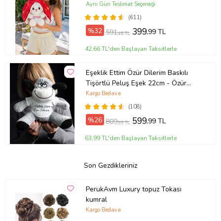
Aynı Gün Teslimat Seçeneği
(611)
%32
399
,99 TL
591
,48 TL
42,66 TL'den Başlayan Taksitlerle
Eşeklik Ettim Özür Dilerim Baskılı
Tişörtlü Peluş Eşek 22cm - Özür
Hediyesi Oyuncak Peluş (Gri)
Kargo Bedava
(108)
%26
599
,99 TL
809
,99 TL
63,99 TL'den Başlayan Taksitlerle
Son Gezdikleriniz
PerukAvm Luxury topuz Tokası
kumral
Kargo Bedava