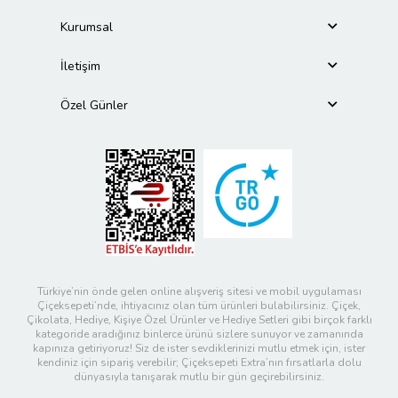
Kurumsal
İletişim
Özel Günler
Türkiye’nin önde gelen online alışveriş sitesi ve mobil uygulaması
Çiçeksepeti’nde, ihtiyacınız olan tüm ürünleri bulabilirsiniz. Çiçek,
Çikolata, Hediye, Kişiye Özel Ürünler ve Hediye Setleri gibi birçok farklı
kategoride aradığınız binlerce ürünü sizlere sunuyor ve zamanında
kapınıza getiriyoruz! Siz de ister sevdiklerinizi mutlu etmek için, ister
kendiniz için sipariş verebilir; Çiçeksepeti Extra’nın fırsatlarla dolu
dünyasıyla tanışarak mutlu bir gün geçirebilirsiniz.