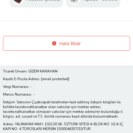
Hata Bildir
Ticaret Ünvanı: GİZEM KARAHAN
Kayıtlı E-Posta Adresi:
[email protected]
Vergi Numarası: -
Mersis Numarası: -
İletişim: Satıcının Çiçeksepeti tarafından teyit edilmiş iletişim bilgileri ile
birlikte tacir/esnaf/sanatkar olan satıcılar için merkez adresi;
tacir/esnaf/sanatkar olmayan satıcılar için merkez adresinin bulunduğu il
bilgisi, ad, soyad ve T.C. kimlik numarası kayıt altında bulunmaktadır.
Adres: YALINAYAK MAH. 102130 SK. ÖZTÜRK SITESI A BLOK NO: 10 A İÇ
KAPI NO: 4 TOROSLAR/ MERSİN 1500046357/33/TUR