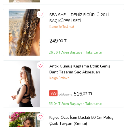
SEA SHELL DENİZ FİGÜRLÜ 20 Lİ
SAÇ KÜPESİ SETİ
Kargo ile Teslimat
249
,00 TL
26,56 TL'den Başlayan Taksitlerle
Antik Gümüş Kaplama Etnik Geniş
Bant Tasarım Saç Aksesuarı
Kargo Bedava
%9
516
,02 TL
566
,99 TL
55,04 TL'den Başlayan Taksitlerle
Kişiye Özel İsim Baskılı 50 Cm Pelüş
Çilek Tavşan (Kırmızı)