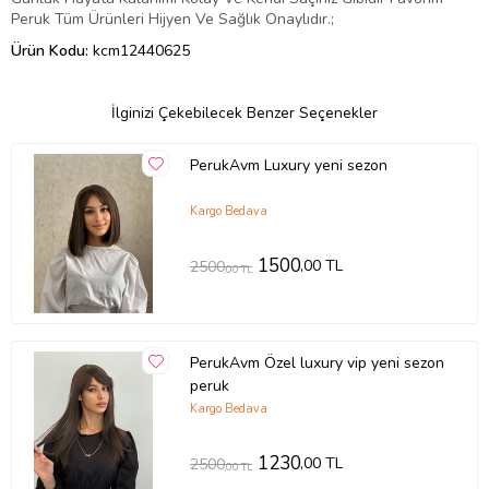
Peruk Tüm Ürünleri Hijyen Ve Sağlık Onaylıdır.;
Ürün Kodu:
kcm12440625
İlginizi Çekebilecek Benzer Seçenekler
PerukAvm Luxury yeni sezon
Kargo Bedava
1500
,00 TL
2500
,00 TL
PerukAvm Özel luxury vip yeni sezon
peruk
Kargo Bedava
1230
,00 TL
2500
,00 TL