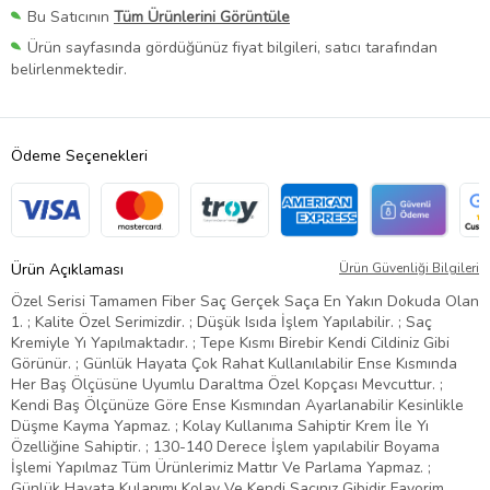
Bu Satıcının
Tüm Ürünlerini Görüntüle
Ürün sayfasında gördüğünüz fiyat bilgileri, satıcı tarafından
belirlenmektedir.
Ödeme Seçenekleri
Ürün Açıklaması
Ürün Güvenliği Bilgileri
Özel Serisi Tamamen Fiber Saç Gerçek Saça En Yakın Dokuda Olan
1. ; Kalite Özel Serimizdir. ; Düşük Isıda İşlem Yapılabilir. ; Saç
Kremiyle Yı Yapılmaktadır. ; Tepe Kısmı Birebir Kendi Cildiniz Gibi
Görünür. ; Günlük Hayata Çok Rahat Kullanılabilir Ense Kısmında
Her Baş Ölçüsüne Uyumlu Daraltma Özel Kopçası Mevcuttur. ;
Kendi Baş Ölçünüze Göre Ense Kısmından Ayarlanabilir Kesinlikle
Düşme Kayma Yapmaz. ; Kolay Kullanıma Sahiptir Krem İle Yı
Özelliğine Sahiptir. ; 130-140 Derece İşlem yapılabilir Boyama
İşlemi Yapılmaz Tüm Ürünlerimiz Mattır Ve Parlama Yapmaz. ;
Günlük Hayata Kulanımı Kolay Ve Kendi Saçınız Gibidir Favorim