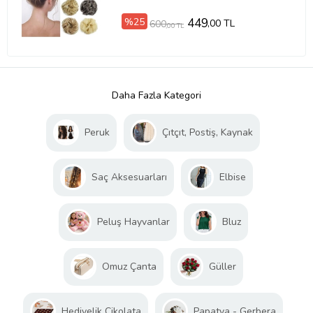
%25
449
,00 TL
600
,00 TL
Daha Fazla Kategori
Peruk
Çıtçıt, Postiş, Kaynak
Saç Aksesuarları
Elbise
Peluş Hayvanlar
Bluz
Omuz Çanta
Güller
Hediyelik Çikolata
Papatya - Gerbera