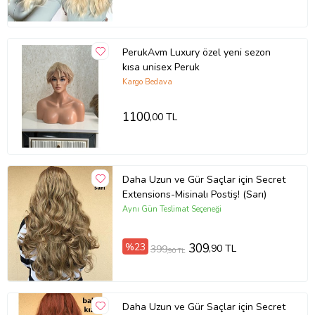
PerukAvm Luxury özel yeni sezon
kısa unisex Peruk
Kargo Bedava
1100
,00 TL
Daha Uzun ve Gür Saçlar için Secret
Extensions-Misinalı Postiş! (Sarı)
Aynı Gün Teslimat Seçeneği
%23
309
,90 TL
399
,90 TL
Daha Uzun ve Gür Saçlar için Secret