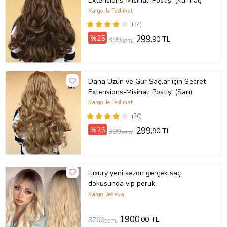
Extensions-Misinalı Postiş! (Kumral)
Kargo ile Teslimat
(34)
%25
299
,90 TL
399
,90 TL
Daha Uzun ve Gür Saçlar için Secret
Extensions-Misinalı Postiş! (Sarı)
Kargo ile Teslimat
(30)
%25
299
,90 TL
399
,90 TL
luxury yeni sezon gerçek saç
dokusunda vip peruk
Kargo Bedava
1900
,00 TL
3700
,00 TL