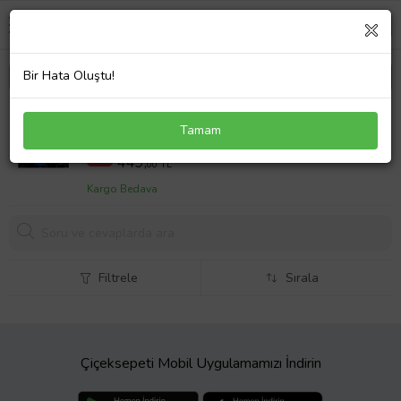
Bir Hata Oluştu!
Peugeot 405 Uyumlu Karbon Direksiyon Kılıfı
Tamam
600,00 TL
%25
449,
00 TL
Kargo Bedava
Filtrele
Sırala
Çiçeksepeti Mobil Uygulamamızı İndirin