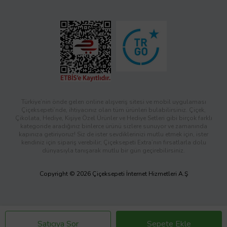
Türkiye’nin önde gelen online alışveriş sitesi ve mobil uygulaması
Çiçeksepeti’nde, ihtiyacınız olan tüm ürünleri bulabilirsiniz. Çiçek,
Çikolata, Hediye, Kişiye Özel Ürünler ve Hediye Setleri gibi birçok farklı
kategoride aradığınız binlerce ürünü sizlere sunuyor ve zamanında
kapınıza getiriyoruz! Siz de ister sevdiklerinizi mutlu etmek için, ister
kendiniz için sipariş verebilir; Çiçeksepeti Extra’nın fırsatlarla dolu
dünyasıyla tanışarak mutlu bir gün geçirebilirsiniz.
Copyright © 2026 Çiçeksepeti İnternet Hizmetleri A.Ş
Satıcıya Sor
Sepete Ekle