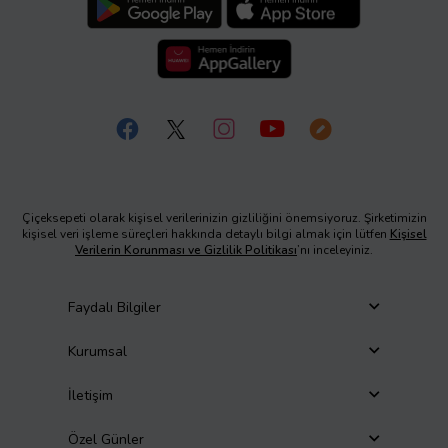
Çiçeksepeti olarak kişisel verilerinizin gizliliğini önemsiyoruz. Şirketimizin
kişisel veri işleme süreçleri hakkında detaylı bilgi almak için lütfen
Kişisel
Verilerin Korunması ve Gizlilik Politikası
’nı inceleyiniz.
Faydalı Bilgiler
Kurumsal
İletişim
Özel Günler