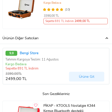
Kargo Bedava
(10)
3390
,00 TL
Sepette 891 TL İndirim
2499
,00 TL
Ürünün Diğer Satıcıları
Bengi Store
9,8
Tahmini Kargoya Teslim: 11 Ağustos
Kargo Bedava
Sepette 891 TL İndirim
3390,00TL
Ürüne Git
2499,00 TL
Son Gezdikleriniz
PİKAP - KTOOLS Nostalgie K344
Kırmızı Bluetooth destekli