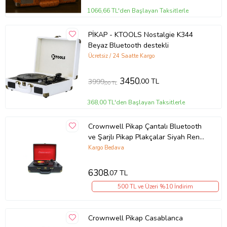
1066,66 TL'den Başlayan Taksitlerle
PİKAP - KTOOLS Nostalgie K344
Beyaz Bluetooth destekli
Ücretsiz / 24 Saatte Kargo
3450
,00 TL
3999
,00 TL
368,00 TL'den Başlayan Taksitlerle
Crownwell Pikap Çantalı Bluetooth
ve Şarjlı Pikap Plakçalar Siyah Renk
(Karışık)
Kargo Bedava
6308
,07 TL
500 TL ve Üzeri %10 İndirim
Crownwell Pikap Casablanca