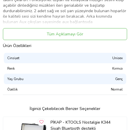
açabilir dinlediğiniz müzikleri ileri gerialabilir ve başlatıp
durdurabilirsiniz. 2 adet sağ ve sol yan yüzeyinde bulunan hoparlör
ile kaliteli sesi sizi kendine hayran bırakacak. Arka kısmında
bulunan Aux çıkışları sayesinde aux bağlantısıda
sağlayabilirsiniz..dilersenizürünü her yere götürebilir powerbank ile
müziğinizi rahatlıkla dinleyebilirsiniz.Bluetooth Bağlantısı ile
Tüm Açıklamayı Gör
telefonunda bulunan müzikleri rahatlıkla dinleyebilir,arkasında
bulunan Rca ses bağlantı sistemine kolon bağlayarak daha
Ürün Özellikleri
mükemmel bir sese ulaşabilrisiniz
Ürün Kodu:
kcm73244491
Cinsiyet
Unisex
Renk
Kırmızı
Yaş Grubu
Genç
Özellik
Normal
İlginizi Çekebilecek Benzer Seçenekler
PİKAP - KTOOLS Nostalgie K344
Siyah Bluetooth destekli