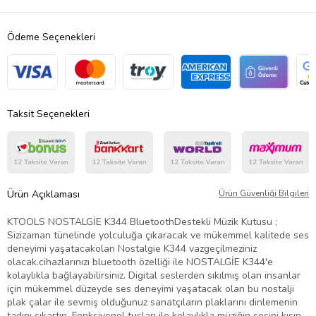
Ödeme Seçenekleri
Taksit Seçenekleri
Ürün Açıklaması
Ürün Güvenliği Bilgileri
KTOOLS NOSTALGİE K344 BluetoothDestekli Müzik Kutusu ;
Sizizaman tünelinde yolculuğa çıkaracak ve mükemmel kalitede ses
deneyimi yaşatacakolan Nostalgie K344 vazgeçilmeziniz
olacak.cihazlarınızı bluetooth özelliği ile NOSTALGİE K344'e
kolaylıkla bağlayabilirsiniz. Digital seslerden sıkılmış olan insanlar
için mükemmel düzeyde ses deneyimi yaşatacak olan bu nostalji
plak çalar ile sevmiş olduğunuz sanatçıların plaklarını dinlemenin
tadını çıkartın. Fonksiyonel tuşları ile kolaylıkla müziğin sesini kısıp