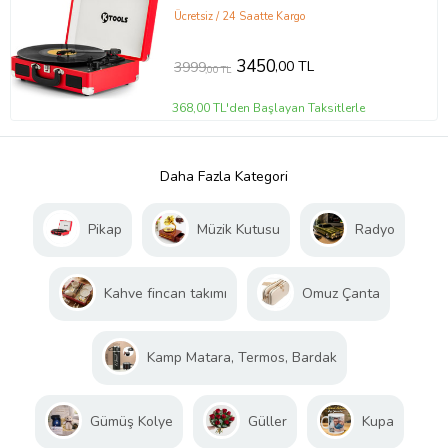
Ücretsiz / 24 Saatte Kargo
3450
,00 TL
3999
,00 TL
368,00 TL'den Başlayan Taksitlerle
Daha Fazla Kategori
Pikap
Müzik Kutusu
Radyo
Kahve fincan takımı
Omuz Çanta
Kamp Matara, Termos, Bardak
Gümüş Kolye
Güller
Kupa