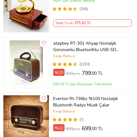
Aynı Gün Ücretsiz Teslimat
(260)
Sepet Fiyatı
375
,92 TL
ataşbey RT-301 Ahşap Nostaljik
Görünümlü Bluetoothlu USB-SD
Card Mp3 Çalar Radyo Müzik Kutusu
Kargo Bedava
(Kahverengi)
(2293)
%20
799
,00 TL
999
,00 TL
290,30 TL'den Başlayan Taksitlerle
Everton Rt-736bs %100 Nostaljik
Bluetooth Radyo Müzik Çalar
Kargo Bedava
(7)
%22
699
,00 TL
899
,00 TL