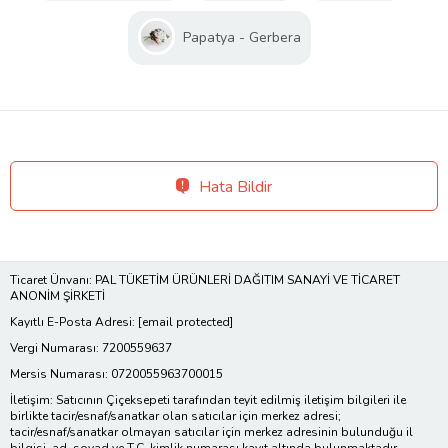
Papatya - Gerbera
Hata Bildir
Ticaret Ünvanı: PAL TÜKETİM ÜRÜNLERİ DAĞITIM SANAYİ VE TİCARET
ANONİM ŞİRKETİ
Kayıtlı E-Posta Adresi:
[email protected]
Vergi Numarası: 7200559637
Mersis Numarası: 0720055963700015
İletişim: Satıcının Çiçeksepeti tarafından teyit edilmiş iletişim bilgileri ile
birlikte tacir/esnaf/sanatkar olan satıcılar için merkez adresi;
tacir/esnaf/sanatkar olmayan satıcılar için merkez adresinin bulunduğu il
bilgisi, ad, soyad ve T.C. kimlik numarası kayıt altında bulunmaktadır.