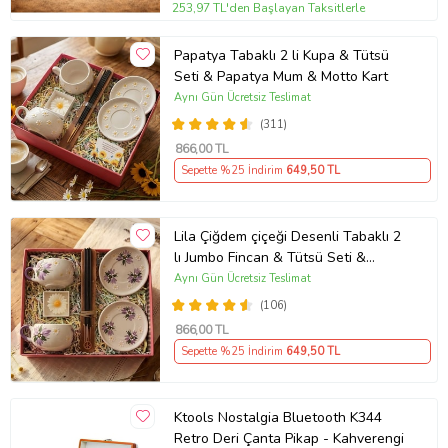
253,97 TL'den Başlayan Taksitlerle
Papatya Tabaklı 2 li Kupa & Tütsü
Seti & Papatya Mum & Motto Kart
Aynı Gün Ücretsiz Teslimat
(311)
866
,00 TL
Sepette %25 İndirim
649
,50 TL
Lila Çiğdem çiçeği Desenli Tabaklı 2
lı Jumbo Fincan & Tütsü Seti &
Papatya Mum &
Aynı Gün Ücretsiz Teslimat
(106)
866
,00 TL
Sepette %25 İndirim
649
,50 TL
Ktools Nostalgia Bluetooth K344
Retro Deri Çanta Pikap - Kahverengi