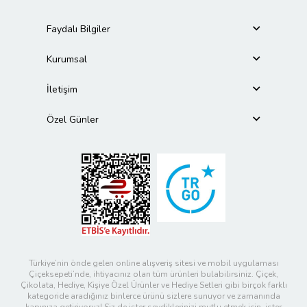
Faydalı Bilgiler
Kurumsal
İletişim
Özel Günler
Türkiye’nin önde gelen online alışveriş sitesi ve mobil uygulaması
Çiçeksepeti’nde, ihtiyacınız olan tüm ürünleri bulabilirsiniz. Çiçek,
Çikolata, Hediye, Kişiye Özel Ürünler ve Hediye Setleri gibi birçok farklı
kategoride aradığınız binlerce ürünü sizlere sunuyor ve zamanında
kapınıza getiriyoruz! Siz de ister sevdiklerinizi mutlu etmek için, ister