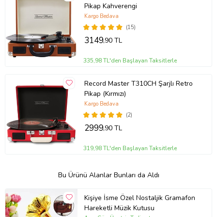
Pikap Kahverengi
Kargo Bedava
(15)
3149
,90 TL
335,98 TL'den Başlayan Taksitlerle
Record Master T310CH Şarjlı Retro
Pikap (Kırmızı)
Kargo Bedava
(2)
2999
,90 TL
319,98 TL'den Başlayan Taksitlerle
Bu Ürünü Alanlar Bunları da Aldı
Kişiye İsme Özel Nostaljik Gramafon
Hareketli Müzik Kutusu