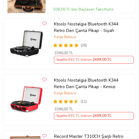
506,56 TL'den Başlayan Taksitlerle
Ktools Nostalgia Bluetooth K344
Retro Deri Çanta Pikap - Siyah
Kargo Bedava
(26)
3390
,00 TL
Sepette 891 TL İndirim
2499
,00 TL
Ktools Nostalgia Bluetooth K344
Retro Deri Çanta Pikap - Kırmızı
Kargo Bedava
(11)
3390
,00 TL
Sepette 891 TL İndirim
2499
,00 TL
Record Master T310CH Şarjlı Retro