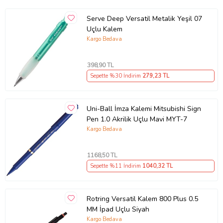
Serve Deep Versatil Metalik Yeşil 07
Orta uç kalınlığı
Uçlu Kalem
Kargo Bedava
Ürün Kodu:
kcm19600763
398
,90 TL
Sepette %30 İndirim
279
,23 TL
Uni-Ball İmza Kalemi Mitsubishi Sign
Pen 1.0 Akrilik Uçlu Mavi MYT-7
Kargo Bedava
1168
,50 TL
Sepette %11 İndirim
1040
,32 TL
Rotring Versatil Kalem 800 Plus 0.5
MM İpad Uçlu Siyah
Kargo Bedava