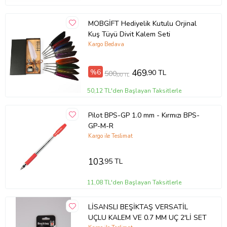
MOBGİFT Hediyelik Kutulu Orjinal
Kuş Tüyü Divit Kalem Seti
Kargo Bedava
%6
469
,90 TL
500
,00 TL
50,12 TL'den Başlayan Taksitlerle
Pilot BPS-GP 1.0 mm - Kırmızı BPS-
GP-M-R
Kargo ile Teslimat
103
,95 TL
11,08 TL'den Başlayan Taksitlerle
LİSANSLI BEŞİKTAŞ VERSATİL
UÇLU KALEM VE 0.7 MM UÇ 2'Lİ SET