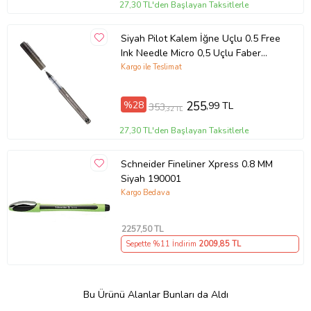
27,30 TL'den Başlayan Taksitlerle
Siyah Pilot Kalem İğne Uçlu 0.5 Free
Ink Needle Micro 0,5 Uçlu Faber
Castell Pilot Kalem Siyah 1 Adet
Kargo ile Teslimat
%28
255
,99 TL
353
,32 TL
27,30 TL'den Başlayan Taksitlerle
Schneider Fineliner Xpress 0.8 MM
Siyah 190001
Kargo Bedava
2257
,50 TL
Sepette %11 İndirim
2009
,85 TL
Bu Ürünü Alanlar Bunları da Aldı