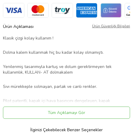
Ürün Açıklaması
Ürün Güvenliği Bilgileri
Klasik çizgi kolay kullanım !
Dolma kalem kullanmak hiç bu kadar kolay olmamıştı.
Yenilenmiş tasarımıyla kartuş ve dolum gerektirmeyen tek
kullanımlık, KULLAN- AT dolmakalem
Sıvı mürekkeple solmayan, parlak ve canlı renkler.
Pilot patentli, kapak içi hava basıncını dengeleyen, kapak
kapalıyken mürekkebin sızmasını, açıldığında aniden aşırı miktarda
akmasını engelleyen A.T.T. kapak sistemi.
Tüm Açıklamayı Gör
Mürekkebin son damlasına kadar kesintisiz ve düzenli akmasını
İlginizi Çekebilecek Benzer Seçenekler
sağlayan mürekkep regülatörü ile uzun ömürlü.