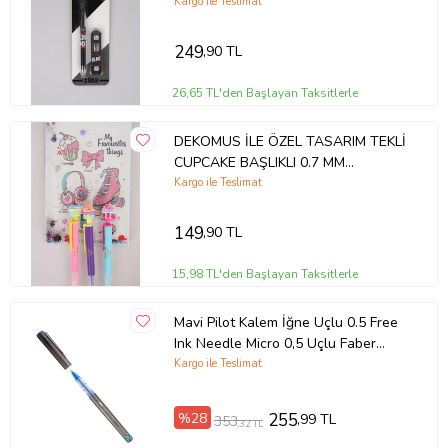
Kargo ile Teslimat
249
,90 TL
26,65 TL'den Başlayan Taksitlerle
DEKOMUS İLE ÖZEL TASARIM TEKLİ
CUPCAKE BAŞLIKLI 0.7 MM
VERSATİL UÇLU KALEM
Kargo ile Teslimat
149
,90 TL
15,98 TL'den Başlayan Taksitlerle
Mavi Pilot Kalem İğne Uçlu 0.5 Free
Ink Needle Micro 0,5 Uçlu Faber
Castell Pilot Kalem Mavi 1 Adet
Kargo ile Teslimat
%28
255
,99 TL
353
,32 TL