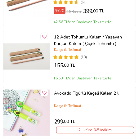
ÇAM FESLEĞEN KAHKAHA ÇİÇEĞİ
(6)
TOHUMU KRAFT KUTULU 10 ADET
%20
399
,00 TL
499
,00 TL
42,56 TL'den Başlayan Taksitlerle
12 Adet Tohumlu Kalem / Yaşayan
Kurşun Kalem ( Çiçek Tohumlu )
Kargo ile Teslimat
(13)
155
,00 TL
16,53 TL'den Başlayan Taksitlerle
Avokado Figürlü Keçeli Kalem 2 li
Kargo ile Teslimat
299
,00 TL
2. Ürüne %5 İndirim