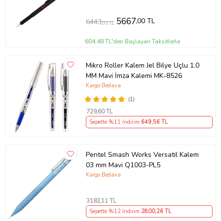
5667
,00 TL
6443
,05 TL
604,48 TL'den Başlayan Taksitlerle
Mikro Roller Kalem Jel Bilye Uçlu 1.0
MM Mavi İmza Kalemi MK-8526
Kargo Bedava
(1)
729
,60 TL
Sepette %11 İndirim
649
,56 TL
Pentel Smash Works Versatil Kalem
03 mm Mavi Q1003-PL5
Kargo Bedava
3182
,11 TL
Sepette %12 İndirim
2800
,26 TL