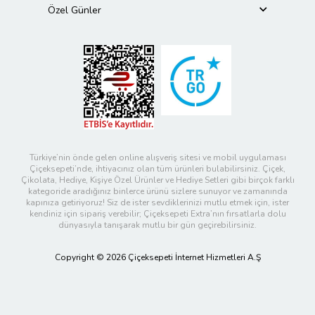
Özel Günler
Türkiye’nin önde gelen online alışveriş sitesi ve mobil uygulaması
Çiçeksepeti’nde, ihtiyacınız olan tüm ürünleri bulabilirsiniz. Çiçek,
Çikolata, Hediye, Kişiye Özel Ürünler ve Hediye Setleri gibi birçok farklı
kategoride aradığınız binlerce ürünü sizlere sunuyor ve zamanında
kapınıza getiriyoruz! Siz de ister sevdiklerinizi mutlu etmek için, ister
kendiniz için sipariş verebilir; Çiçeksepeti Extra’nın fırsatlarla dolu
dünyasıyla tanışarak mutlu bir gün geçirebilirsiniz.
Copyright © 2026 Çiçeksepeti İnternet Hizmetleri A.Ş