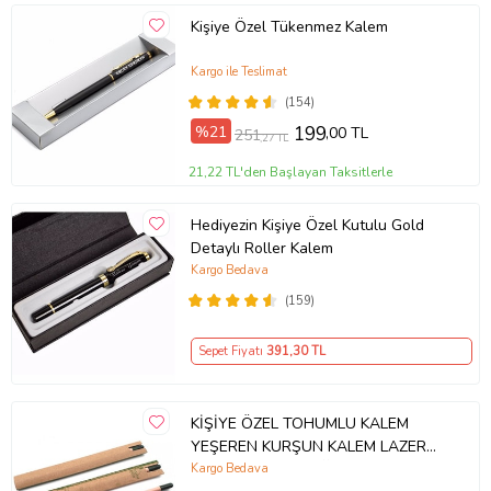
Kişiye Özel Tükenmez Kalem
Kargo ile Teslimat
(154)
%21
199
,00 TL
251
,27 TL
21,22 TL'den Başlayan Taksitlerle
Hediyezin Kişiye Özel Kutulu Gold
Detaylı Roller Kalem
Kargo Bedava
(159)
Sepet Fiyatı
391
,30 TL
KİŞİYE ÖZEL TOHUMLU KALEM
YEŞEREN KURŞUN KALEM LAZER
KAZIMA HATIRA AĞAÇ ÇİÇEK ÖZEL
Kargo Bedava