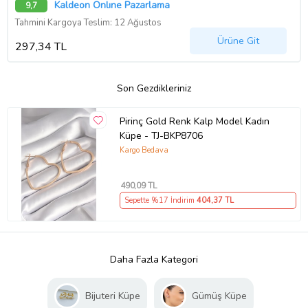
Kaldeon Onlıne Pazarlama
9,7
Tahmini Kargoya Teslim: 12 Ağustos
Ürüne Git
297,34 TL
Son Gezdikleriniz
Pirinç Gold Renk Kalp Model Kadın
Küpe - TJ-BKP8706
Kargo Bedava
490
,09 TL
Sepette %17 İndirim
404
,37 TL
Daha Fazla Kategori
Bijuteri Küpe
Gümüş Küpe