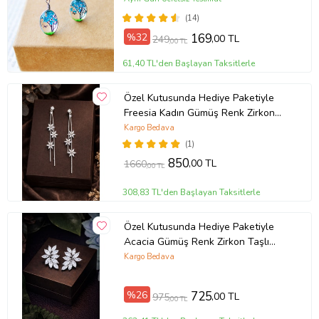
(14)
%32
169
,00 TL
249
,00 TL
61,40 TL'den Başlayan Taksitlerle
Özel Kutusunda Hediye Paketiyle
Freesia Kadın Gümüş Renk Zirkon
Taşlı Abiye Düğün Nişan Söz Parti
Kargo Bedava
Davet Hediye Küpe
(1)
850
,00 TL
1660
,00 TL
308,83 TL'den Başlayan Taksitlerle
Özel Kutusunda Hediye Paketiyle
Acacia Gümüş Renk Zirkon Taşlı
Abiye Düğün Nişan Söz Parti Davet
Kargo Bedava
Hediye Küpe
%26
725
,00 TL
975
,00 TL