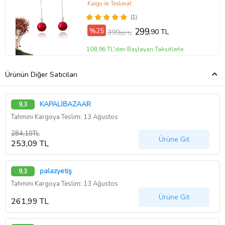
Kargo ile Teslimat
(1)
%25
299
,90 TL
399
,90 TL
108,96 TL'den Başlayan Taksitlerle
Ürünün Diğer Satıcıları
KAPALİBAZAAR
9,3
Tahmini Kargoya Teslim: 13 Ağustos
284,10TL
Ürüne Git
253,09 TL
palazyetiş
9,3
Tahmini Kargoya Teslim: 13 Ağustos
Ürüne Git
261,99 TL