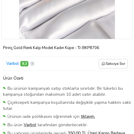
Pirinç Gold Renk Kalp Model Kadın Küpe - TJ-BKP8706
Varbol
9,3
Satıcıya Sor
Ürün Özeti
Bu ürünün kampanyalı satışı stoklarla sınırlıdır. Bir tüketici bu
kampanya stoğundan maksimum 10 adet satın alabilir.
Çiçeksepeti kampanya koşullarında değişiklik yapma hakkını saklı
tutar.
Ürünün iade politikasını öğrenmek için
tıklayın.
Bu ürün
Varbol
tarafından gönderilecektir.
Bu satıcının ürünlerinde geçerli
350,00 TL Üzeri Kargo Bedava