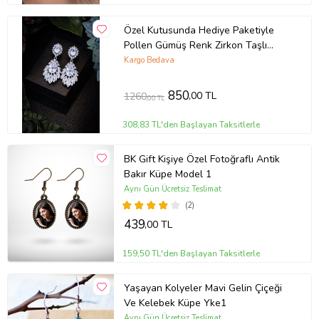
Özel Kutusunda Hediye Paketiyle
Pollen Gümüş Renk Zirkon Taşlı
Küpe Abiye Düğün Nişan Söz Parti
Kargo Bedava
Davet Hediye Küpe
850
,00 TL
1260
,00 TL
308,83 TL'den Başlayan Taksitlerle
BK Gift Kişiye Özel Fotoğraflı Antik
Bakır Küpe Model 1
Aynı Gün Ücretsiz Teslimat
(2)
439
,00 TL
159,50 TL'den Başlayan Taksitlerle
Yaşayan Kolyeler Mavi Gelin Çiçeği
Ve Kelebek Küpe Yke1
Aynı Gün Ücretsiz Teslimat