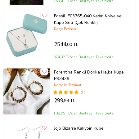
263,41 TL'den Başlayan Taksitlerle
Fossil JF03765-040 Kadın Kolye ve
Küpe Seti (Çok Renkli)
Kargo Bedava
2544
,00 TL
924,32 TL'den Başlayan Taksitlerle
Forentina Renkli Dorika Halka Küpe
PS3439
Kargo ile Teslimat
(1)
299
,99 TL
108,99 TL'den Başlayan Taksitlerle
Jojo Bizarre Kakyoin Küpe