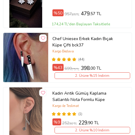
Davet Küpe Hediye Küpe
%50
479
,57 TL
957
,65 TL
174,24 TL'den Başlayan Taksitlerle
Chef Uniesex Erkek Kadın Bıçak
Küpe Çifti bck37
Kargo Bedava
(44)
%43
398
,00 TL
699
,75 TL
2. Ürüne %15 İndirim
Kadın Antik Gümüş Kaplama
Sallantılı Nota Formlu Küpe
Kargo ile Teslimat
(1)
%9
229
,90 TL
252
,90 TL
2. Ürüne %10 İndirim