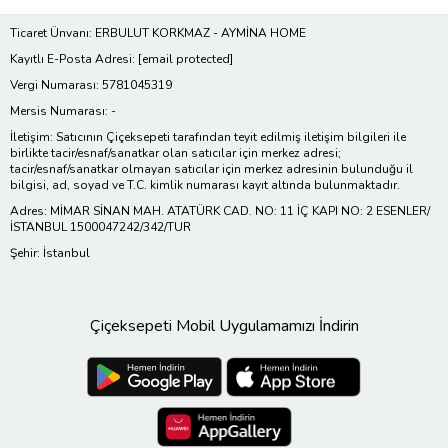
Ticaret Ünvanı: ERBULUT KORKMAZ - AYMİNA HOME
Kayıtlı E-Posta Adresi:
[email protected]
Vergi Numarası: 5781045319
Mersis Numarası: -
İletişim: Satıcının Çiçeksepeti tarafından teyit edilmiş iletişim bilgileri ile
birlikte tacir/esnaf/sanatkar olan satıcılar için merkez adresi;
tacir/esnaf/sanatkar olmayan satıcılar için merkez adresinin bulunduğu il
bilgisi, ad, soyad ve T.C. kimlik numarası kayıt altında bulunmaktadır.
Adres: MİMAR SİNAN MAH. ATATÜRK CAD. NO: 11 İÇ KAPI NO: 2 ESENLER/
İSTANBUL 1500047242/342/TUR
Şehir: İstanbul
Çiçeksepeti Mobil Uygulamamızı İndirin