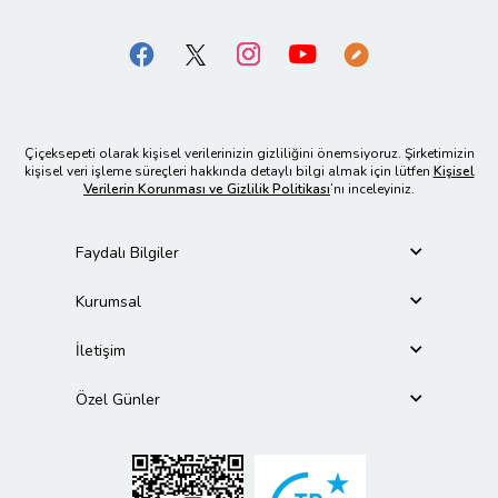
Çiçeksepeti olarak kişisel verilerinizin gizliliğini önemsiyoruz. Şirketimizin
kişisel veri işleme süreçleri hakkında detaylı bilgi almak için lütfen
Kişisel
Verilerin Korunması ve Gizlilik Politikası
’nı inceleyiniz.
Faydalı Bilgiler
Kurumsal
İletişim
Özel Günler