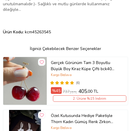
unutulmamalıdır.)- Sağlıklı ve mutlu günlerde kullanmanız
dileğiyle…
Ürün Kodu:
kcm45263545
İlginizi Çekebilecek Benzer Seçenekler
Gerçek Görünüm Tam 3 Boyutlu
Büyük Boy Kiraz Küpe Çifti bck40
(Kırmızı)
Kargo Bedava
(6)
%45
405
,00 TL
737
,25 TL
2. Ürüne %15 İndirim
Özel Kutusunda Hediye Paketiyle
Thorn Kadın Gümüş Renk Zirkon
Taşlı Abiye Düğün Nişan Söz Parti
Kargo Bedava